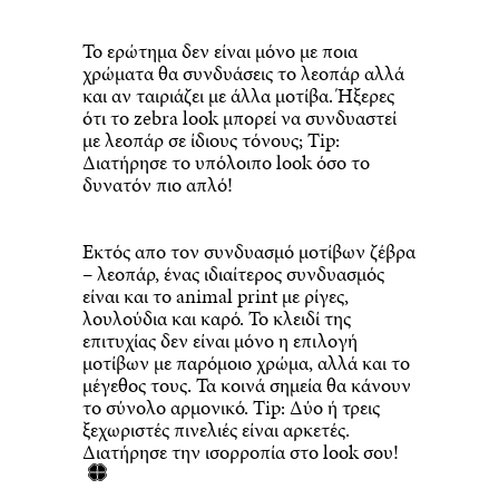
Το ερώτημα δεν είναι μόνο με ποια
χρώματα θα συνδυάσεις το λεοπάρ αλλά
και αν ταιριάζει με άλλα μοτίβα. Ήξερες
ότι το zebra look μπορεί να συνδυαστεί
με λεοπάρ σε ίδιους τόνους; Tip:
Διατήρησε το υπόλοιπο look όσο το
δυνατόν πιο απλό!
Εκτός απο τον συνδυασμό μοτίβων ζέβρα
– λεοπάρ, ένας ιδιαίτερος συνδυασμός
είναι και το animal print με ρίγες,
λουλούδια και καρό. Το κλειδί της
επιτυχίας δεν είναι μόνο η επιλογή
μοτίβων με παρόμοιο χρώμα, αλλά και το
μέγεθος τους. Τα κοινά σημεία θα κάνουν
το σύνολο αρμονικό. Tip: Δύο ή τρεις
ξεχωριστές πινελιές είναι αρκετές.
Διατήρησε την ισορροπία στο look σου!