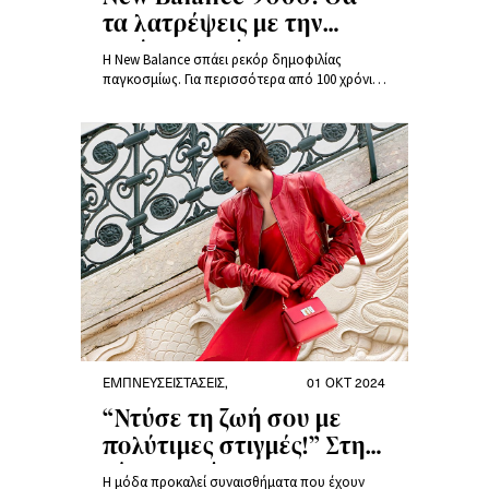
τα λατρέψεις με την
πρώτη ματιά!
Η New Balance σπάει ρεκόρ δημοφιλίας
παγκοσμίως. Για περισσότερα από 100 χρόνια,
εντυπωσιάζει με τον πρωτότυπο σχεδιασμό,
την καινοτομία και την καθημερινή άνεση. Το
Νew Balance 9060 είναι αφιερωμένο στην
κληρονομιά της μάρκας. Ανακαλύψτε τα best
sellers στα sneakers της τελευταίας σεζόν!
ΕΜΠΝΕΎΣΕΙΣ
ΤΆΣΕΙΣ
,
01 ΟΚΤ 2024
“Ντύσε τη ζωή σου με
πολύτιμες στιγμές!” Στη
νέα καμπάνια της
Η μόδα προκαλεί συναισθήματα που έχουν