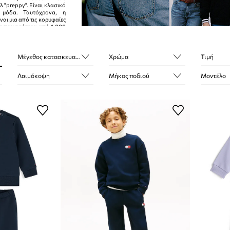
λ "preppy". Είναι κλασικό
 μόδα. Ταυτόχρονα, η
ναι μια από τις κορυφαίες
 με περισσότερα από 1.000
90 χώρες.
Μέγεθος κατασκευαστή
Χρώμα
Τιμή
Λαιμόκοψη
Μήκος ποδιού
Μοντέλο