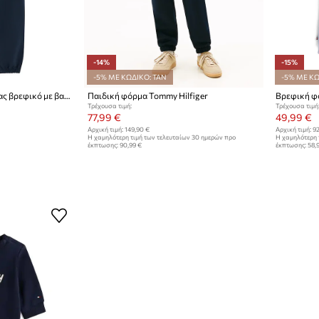
-14%
-15%
-5% ΜΕ ΚΩΔΙΚΟ: TAN
-5% ΜΕ ΚΩ
Tommy Hilfiger σετ φόρμας βρεφικό με βαμβάκι
Παιδική φόρμα Tommy Hilfiger
Βρεφική φ
Τρέχουσα τιμή:
Τρέχουσα τιμή
77,99 €
49,99 €
Αρχική τιμή:
149,90 €
Αρχική τιμή:
92
Η χαμηλότερη τιμή των τελευταίων 30 ημερών προ
Η χαμηλότερη 
έκπτωσης:
90,99 €
έκπτωσης:
58,