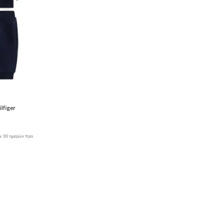
lfiger
ων 30 ημερών προ