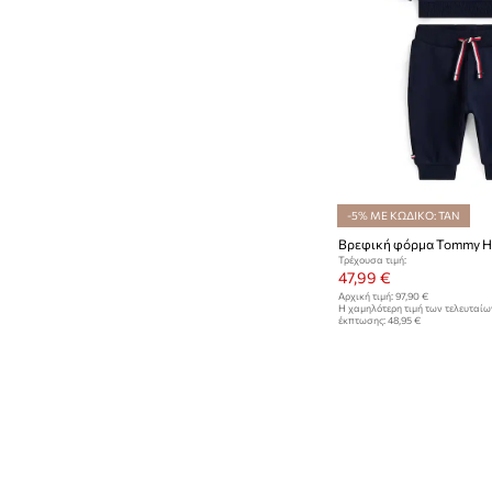
-5% ΜΕ ΚΩΔΙΚΟ: TAN
Βρεφική φόρμα Tommy Hi
Τρέχουσα τιμή:
47,99 €
Αρχική τιμή:
97,90 €
Η χαμηλότερη τιμή των τελευταί
έκπτωσης:
48,95 €