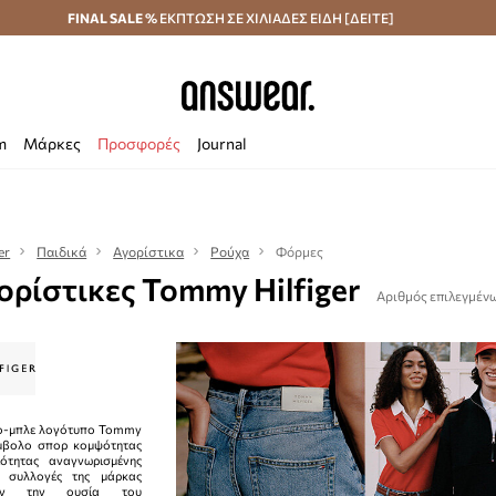
κά άνω των 70 €
FINAL SALE %
ΕΚΠΤΩΣΗ ΣΕ ΧΙΛΙΑΔΕΣ ΕΙΔΗ [ΔΕΙΤΕ]
Αποστολή σε 24 ώρες
Εξοικονομήστε με το
m
Μάρκες
Προσφορές
Journal
er
Παιδικά
Αγορίστικα
Ρούχα
Φόρμες
ρίστικες Tommy Hilfiger
Αριθμός επιλεγμένω
νο-μπλε λογότυπο Tommy
σύμβολο σπορ κομψότητας
ότητας αναγνωρισμένης
ι συλλογές της μάρκας
ύουν την ουσία του