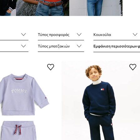
Τύπος προσφοράς
Κουκούλα
Τύπος μπατζακιών
Εμφάνιση περισσότερων 