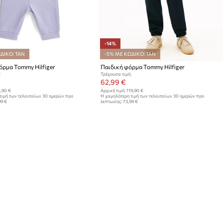
-14%
ΔΙΚΟ: TAN
-5% ΜΕ ΚΩΔΙΚΟ: TAN
όρμα Tommy Hilfiger
Παιδική φόρμα Tommy Hilfiger
:
Τρέχουσα τιμή:
62,99 €
,90 €
Αρχική τιμή:
119,90 €
τιμή των τελευταίων 30 ημερών προ
Η χαμηλότερη τιμή των τελευταίων 30 ημερών προ
99 €
έκπτωσης:
73,99 €