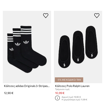
-5% ΜΕ ΚΩΔΙΚΟ: TAN
Κάλτσες adidas Originals 3-Stripes 3-pack
Κάλτσες Polo Ralph Lauren
Τρέχουσα τιμή:
12,90 €
10,99 €
Αρχική τιμή:
19,90 €
Η χαμηλότερη τιμή:
11,99 €