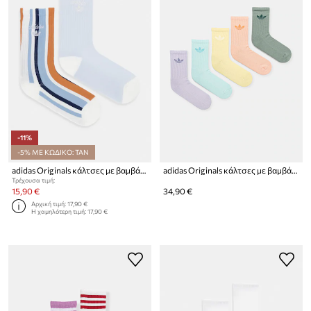
-11%
-5% ΜΕ ΚΩΔΙΚΟ: TAN
adidas Originals κάλτσες με βαμβάκι 2-pack
adidas Originals κάλτσες με βαμβάκι
Τρέχουσα τιμή:
15,90 €
34,90 €
Αρχική τιμή:
17,90 €
Η χαμηλότερη τιμή:
17,90 €