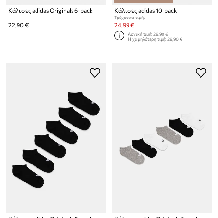
Κάλτσες adidas Originals 6-pack
Κάλτσες adidas 10-pack
Τρέχουσα τιμή:
22,90 €
24,99 €
Αρχική τιμή:
29,90 €
Η χαμηλότερη τιμή:
29,90 €