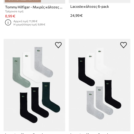
Lacoste κάλτσες 6-pack
Tommy Hilfiger - Μικρές κάλτσες (2-pak)
Τρέχουσα τιμή:
24,99 €
8,99 €
Αρχική τιμή:
11,99 €
Η χαμηλότερη τιμή:
9,99 €