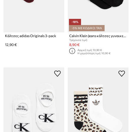
-18%
-5% ΜΕ ΚΩΔΙΚΟ: TAN
Κάλτσες adidas Originals 3-pack
Calvin Klein Jeans κάλτσες γυναικείες με βαμβάκι 2-pack
Τρέχουσα τιμή:
12,90 €
8,90 €
Αρχική τιμή:
10,90 €
Η χαμηλότερη τιμή:
10,90 €