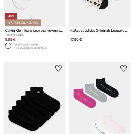
-18%
-5% ΜΕ ΚΩΔΙΚΟ: TAN
Calvin Klein Jeans κάλτσες γυναικείες με βαμβάκι 2-pack
Κάλτσες adidas Originals Leopard 2-pack
Τρέχουσα τιμή:
8,99 €
17,90 €
Αρχική τιμή:
13,90 €
Η χαμηλότερη τιμή:
10,99 €