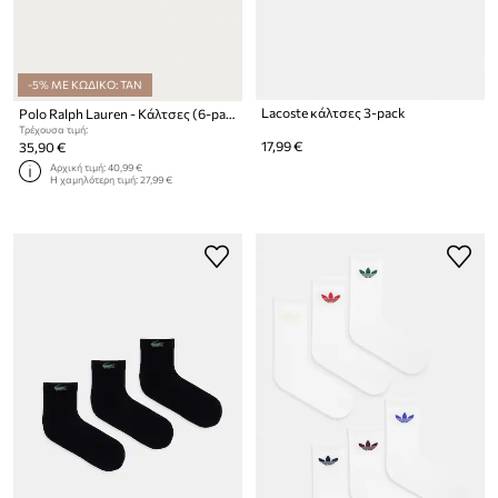
-5% ΜΕ ΚΩΔΙΚΟ: TAN
Lacoste κάλτσες 3-pack
Polo Ralph Lauren - Κάλτσες (6-pack)
Τρέχουσα τιμή:
17,99 €
35,90 €
Αρχική τιμή:
40,99 €
Η χαμηλότερη τιμή:
27,99 €