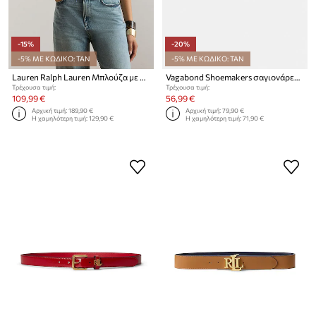
-15%
-20%
-5% ΜΕ ΚΩΔΙΚΟ: TAN
-5% ΜΕ ΚΩΔΙΚΟ: TAN
Lauren Ralph Lauren Μπλούζα με βολάν γυναικεία
Vagabond Shoemakers σαγιονάρες δίχαλο Γυναικείες δερμάτινες IZZY
Τρέχουσα τιμή:
Τρέχουσα τιμή:
109,99 €
56,99 €
Αρχική τιμή:
189,90 €
Αρχική τιμή:
79,90 €
Η χαμηλότερη τιμή:
129,90 €
Η χαμηλότερη τιμή:
71,90 €