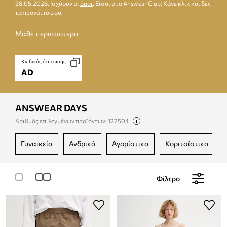
28.05.2026. Ισχύουν οι
όροι
. Είσαι στο Answear Club; Κάνε κλικ και δες
τα προνόμιά σου:
Μάθε περισσότερα
Κωδικός έκπτωσης
AD
ANSWEAR DAYS
Αριθμός επιλεγμένων προϊόντων: 122504
γυναικεία
ανδρικά
αγορίστικα
κοριτσίστικα
Φίλτρο