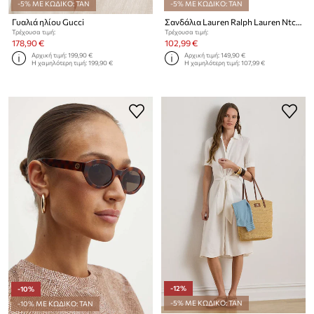
-5% ΜΕ ΚΩΔΙΚΟ: TAN
-5% ΜΕ ΚΩΔΙΚΟ: TAN
Γυαλιά ηλίου Gucci
Σανδάλια Lauren Ralph Lauren Ntcl Everley
Τρέχουσα τιμή:
Τρέχουσα τιμή:
178,90 €
102,99 €
Αρχική τιμή:
199,90 €
Αρχική τιμή:
149,90 €
Η χαμηλότερη τιμή:
199,90 €
Η χαμηλότερη τιμή:
107,99 €
-12%
-10%
-5% ΜΕ ΚΩΔΙΚΟ: TAN
-10% ΜΕ ΚΩΔΙΚΟ: TAN