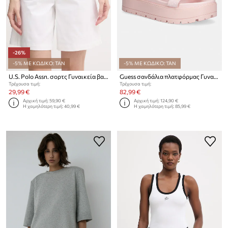
-26%
-5% ΜΕ ΚΩΔΙΚΟ: TAN
-5% ΜΕ ΚΩΔΙΚΟ: TAN
U.S. Polo Assn. σορτς Γυναικεία βαμβάκι με ελαστάν CHINO
Guess σανδάλια πλατφόρμας Γυναικεία FETTA
Τρέχουσα τιμή:
Τρέχουσα τιμή:
29,99 €
82,99 €
Αρχική τιμή:
59,90 €
Αρχική τιμή:
124,90 €
Η χαμηλότερη τιμή:
40,99 €
Η χαμηλότερη τιμή:
85,99 €