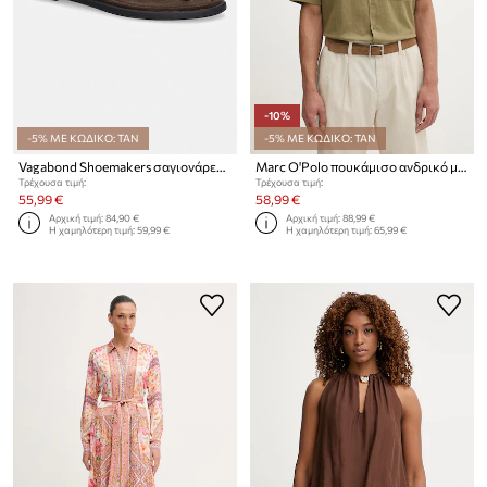
-10%
-5% ΜΕ ΚΩΔΙΚΟ: TAN
-5% ΜΕ ΚΩΔΙΚΟ: TAN
Vagabond Shoemakers σαγιονάρες Γυναικεία σουέτ ZAIDA
Marc O'Polo πουκάμισο ανδρικό με lyocell
Τρέχουσα τιμή:
Τρέχουσα τιμή:
55,99 €
58,99 €
Αρχική τιμή:
84,90 €
Αρχική τιμή:
88,99 €
Η χαμηλότερη τιμή:
59,99 €
Η χαμηλότερη τιμή:
65,99 €