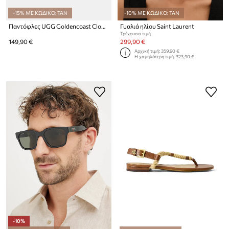
-15% ΜΕ ΚΩΔΙΚΟ: TAN
-10% ΜΕ ΚΩΔΙΚΟ: TAN
Παντόφλες UGG Goldencoast Clog II
Γυαλιά ηλίου Saint Laurent
Τρέχουσα τιμή:
149,90 €
299,90 €
Αρχική τιμή:
359,90 €
Η χαμηλότερη τιμή:
323,90 €
-10%