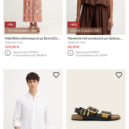
-11%
-10%
-5% ΜΕ ΚΩΔΙΚΟ: TAN
-5% ΜΕ ΚΩΔΙΚΟ: TAN
Hale Bob καλοκαιρινό με βισκόζη Nicandra
Haveone τοπ γυναικείο με πρόσμιξη μεταξιού
Τρέχουσα τιμή:
Τρέχουσα τιμή:
309,90 €
66,99 €
Αρχική τιμή:
479,90 €
Αρχική τιμή:
74,99 €
Η χαμηλότερη τιμή:
349,90 €
Η χαμηλότερη τιμή:
74,99 €