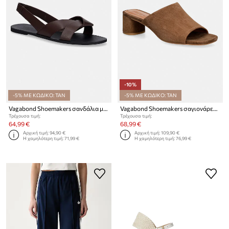
-10%
-5% ΜΕ ΚΩΔΙΚΟ: TAN
-5% ΜΕ ΚΩΔΙΚΟ: TAN
Vagabond Shoemakers σανδάλια με ανοιχτό τακούνι Γυναικεία δέρμα TIA 2.0
Vagabond Shoemakers σαγιονάρες Γυναικεία σουέτ PIPER
Τρέχουσα τιμή:
Τρέχουσα τιμή:
64,99 €
68,99 €
Αρχική τιμή:
94,90 €
Αρχική τιμή:
109,90 €
Η χαμηλότερη τιμή:
71,99 €
Η χαμηλότερη τιμή:
76,99 €