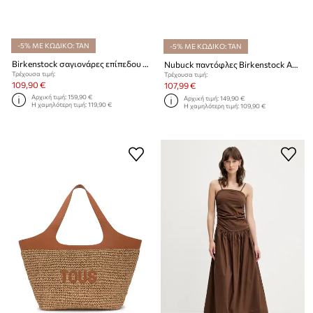
-5% ΜΕ ΚΩΔΙΚΟ: TAN
-5% ΜΕ ΚΩΔΙΚΟ: TAN
Birkenstock σαγιονάρες επίπεδου τακουνιού γυναικείες δερμάτινες Arizona Big Buckle
Nubuck παντόφλες Birkenstock Arizona Big Buckle
Τρέχουσα τιμή:
Τρέχουσα τιμή:
109,90 €
107,99 €
Αρχική τιμή:
159,90 €
Αρχική τιμή:
149,90 €
Η χαμηλότερη τιμή:
119,90 €
Η χαμηλότερη τιμή:
109,90 €