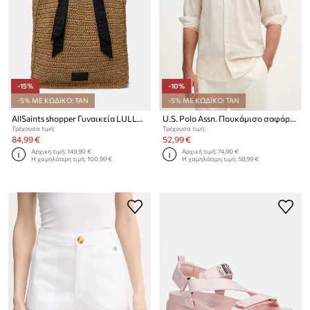
-15%
-10%
-5% ΜΕ ΚΩΔΙΚΟ: TAN
-5% ΜΕ ΚΩΔΙΚΟ: TAN
AllSaints shopper Γυναικεία LULLAH N/S TOTE
U.S. Polo Assn. Πουκάμισο σαφάρι ανδρικό με λινό LINEN BLEND LS
Τρέχουσα τιμή:
Τρέχουσα τιμή:
84,99 €
52,99 €
Αρχική τιμή:
149,90 €
Αρχική τιμή:
74,90 €
Η χαμηλότερη τιμή:
100,99 €
Η χαμηλότερη τιμή:
58,99 €