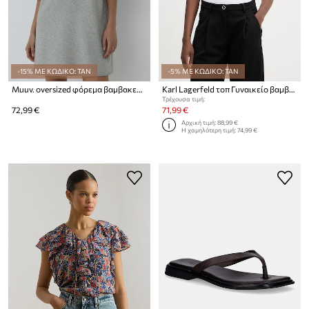
-15% ΜΕ ΚΩΔΙΚΟ: TAN
-5% ΜΕ ΚΩΔΙΚΟ: TAN
Muuv. oversized φόρεμα βαμβακερό AYA
Karl Lagerfeld τοπ Γυναικείο βαμβάκι με ελαστάν
Τρέχουσα τιμή:
72,99 €
71,99 €
Αρχική τιμή:
88,99 €
Η χαμηλότερη τιμή:
74,99 €