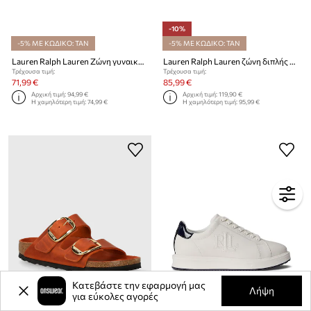
-10%
-5% ΜΕ ΚΩΔΙΚΟ: TAN
-5% ΜΕ ΚΩΔΙΚΟ: TAN
Lauren Ralph Lauren Ζώνη γυναικεία δερμάτινη
Lauren Ralph Lauren ζώνη διπλής όψης γυναικεία δερμάτινη
Τρέχουσα τιμή:
Τρέχουσα τιμή:
71,99 €
85,99 €
Αρχική τιμή:
94,99 €
Αρχική τιμή:
119,90 €
Η χαμηλότερη τιμή:
74,99 €
Η χαμηλότερη τιμή:
95,99 €
Κατεβάστε την εφαρμογή μας
Λήψη
για εύκολες αγορές