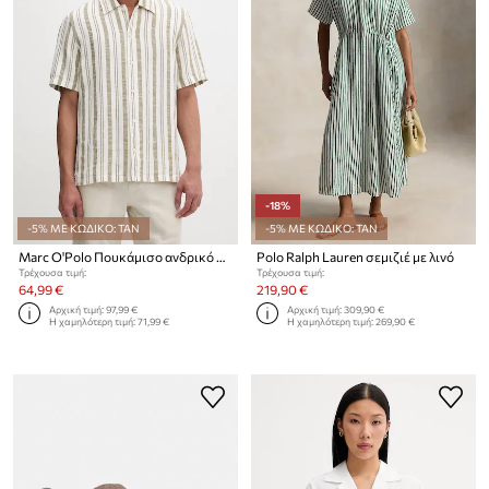
-18%
-5% ΜΕ ΚΩΔΙΚΟ: TAN
-5% ΜΕ ΚΩΔΙΚΟ: TAN
Marc O'Polo Πουκάμισο ανδρικό με λινό
Polo Ralph Lauren σεμιζιέ με λινό
Τρέχουσα τιμή:
Τρέχουσα τιμή:
64,99 €
219,90 €
Αρχική τιμή:
97,99 €
Αρχική τιμή:
309,90 €
Η χαμηλότερη τιμή:
71,99 €
Η χαμηλότερη τιμή:
269,90 €