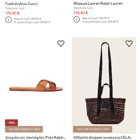
Φόρεμα Lauren Ralph Lauren
Γυαλιά ηλίου Gucci
Τρέχουσα τιμή:
Τρέχουσα τιμή:
219,90 €
179,90 €
Αρχική τιμή:
299,90 €
Αρχική τιμή:
199,90 €
Η χαμηλότερη τιμή:
249,90 €
Η χαμηλότερη τιμή:
199,90 €
-14%
-5% ΜΕ ΚΩΔΙΚΟ: TAN
-15% ΜΕ ΚΩΔΙΚΟ: TAN
Δερμάτινες παντόφλες Polo Ralph Lauren Ring
AllSaints shopper γυναικεία CELAYNE