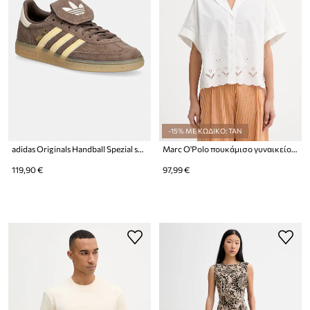
-15% ΜΕ ΚΩΔΙΚΟ: TAN
adidas Originals Handball Spezial sneakers γυναικεία σουέτ
Marc O'Polo πουκάμισο γυναικείο βαμβακερό
119,90 €
97,99 €