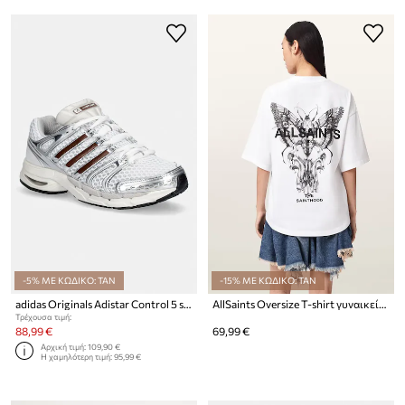
-5% ΜΕ ΚΩΔΙΚΟ: TAN
-15% ΜΕ ΚΩΔΙΚΟ: TAN
adidas Originals Adistar Control 5 sneakers γυναικεία
AllSaints Oversize T-shirt γυναικείο βαμβακερό HALIS
Τρέχουσα τιμή:
88,99 €
69,99 €
Αρχική τιμή:
109,90 €
Η χαμηλότερη τιμή:
95,99 €