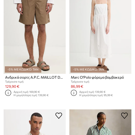
-5% ΜΕ ΚΩΔΙΚΟ: TAN
-5% ΜΕ ΚΩΔΙΚΟ: TAN
Ανδρικά σορτς A.P.C. MAILLOT DE BAIN
Marc O'Polo φόρεμα βαμβακερό
Τρέχουσα τιμή:
Τρέχουσα τιμή:
129,90 €
86,99 €
Αρχική τιμή:
169,90 €
Αρχική τιμή:
139,90 €
Η χαμηλότερη τιμή:
139,90 €
Η χαμηλότερη τιμή:
95,99 €