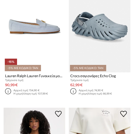
-15%
-5% ΜΕ ΚΩΔΙΚΟ: TAN
-5% ΜΕ ΚΩΔΙΚΟ: TAN
Lauren Ralph Lauren Γυναικεία μοκασίνια σουέτ Averi III
Crocs σαγιονάρες Echo Clog
Τρέχουσα τιμή:
Τρέχουσα τιμή:
90,99 €
62,99 €
Αρχική τιμή:
154,90 €
Αρχική τιμή:
74,90 €
Η χαμηλότερη τιμή:
107,99 €
Η χαμηλότερη τιμή:
66,99 €