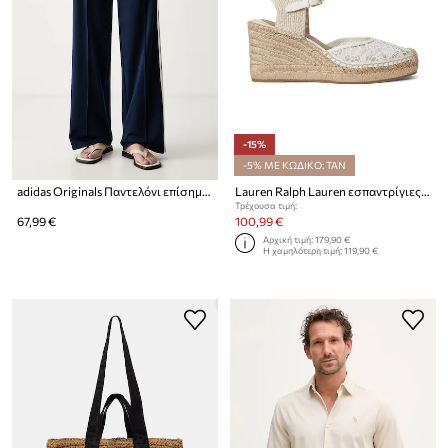
-15%
-5% ΜΕ ΚΩΔΙΚΟ: TAN
adidas Originals Παντελόνι επίσημο γυναικείο
Lauren Ralph Lauren εσπαντρίγιες Γυναικεία Robby
Τρέχουσα τιμή:
67,99 €
100,99 €
Αρχική τιμή:
179,90 €
Η χαμηλότερη τιμή:
119,90 €