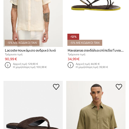
-12%
-5% ΜΕ ΚΩΔΙΚΟ: TAN
-5% ΜΕ ΚΩΔΙΚΟ: TAN
Lacoste πουκάμισο ανδρικό λινό
Havaianas σανδάλια επίπεδα Γυναικεία UNA MANGA
Τρέχουσα τιμή:
Τρέχουσα τιμή:
90,99 €
34,99 €
Αρχική τιμή:
129,90 €
Αρχική τιμή:
44,90 €
Η χαμηλότερη τιμή:
100,99 €
Η χαμηλότερη τιμή:
39,90 €