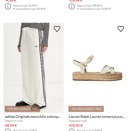
74,99 €
109,99 €
Αρχική τιμή:
83,99 €
Αρχική τιμή:
169,90 €
Η χαμηλότερη τιμή:
83,99 €
Η χαμηλότερη τιμή:
129,90 €
-5% ΜΕ ΚΩΔΙΚΟ: TAN
-5% ΜΕ ΚΩΔΙΚΟ: TAN
adidas Originals παντελόνι επίσημο γυναικείο Terry Towel Firebird
Lauren Ralph Lauren εσπαντρίγιες γυναικείες δερμάτινες Emeryn
Τρέχουσα τιμή:
Τρέχουσα τιμή:
68,99 €
109,90 €
Αρχική τιμή:
79,99 €
Αρχική τιμή:
159,90 €