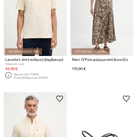
-5% ΜΕ ΚΩΔΙΚΟ: TAN
-15% ΜΕ ΚΩΔΙΚΟ: TAN
Lacoste t-shirt ανδρικό βαμβακερό
Marc O'Polo φόρεμα από βισκόζη
Τρέχουσα τιμή:
49,99 €
179,90 €
Αρχική τιμή:
72,99 €
Η χαμηλότερη τιμή:
54,99 €