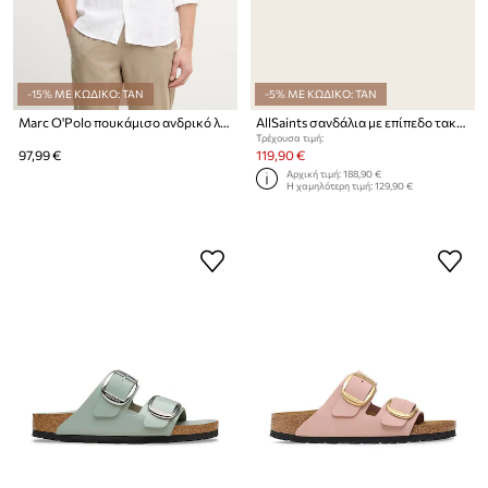
-15% ΜΕ ΚΩΔΙΚΟ: TAN
-5% ΜΕ ΚΩΔΙΚΟ: TAN
Marc O'Polo πουκάμισο ανδρικό λινό
AllSaints σανδάλια με επίπεδο τακούνι Γυναικεία δερμάτινα Staffa Sandal
Τρέχουσα τιμή:
97,99 €
119,90 €
Αρχική τιμή:
188,90 €
Η χαμηλότερη τιμή:
129,90 €