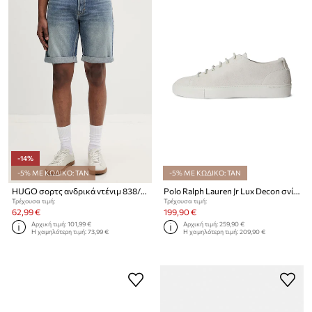
-14%
-5% ΜΕ ΚΩΔΙΚΟ: TAN
-5% ΜΕ ΚΩΔΙΚΟ: TAN
HUGO σορτς ανδρικά ντένιμ 838/S
Polo Ralph Lauren Jr Lux Decon σνίκερς Ανδρικά δερμάτινα
Τρέχουσα τιμή:
Τρέχουσα τιμή:
62,99 €
199,90 €
Αρχική τιμή:
101,99 €
Αρχική τιμή:
259,90 €
Η χαμηλότερη τιμή:
73,99 €
Η χαμηλότερη τιμή:
209,90 €