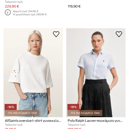
Τρέχουσα τιμή:
229,90 €
119,90 €
Αρχική τιμή:
324,90 €
Η χαμηλότερη τιμή:
269,90 €
-10%
-15%
-5% ΜΕ ΚΩΔΙΚΟ: TAN
-5% ΜΕ ΚΩΔΙΚΟ: TAN
AllSaints oversize t-shirt γυναικείο βαμβακερό LOLA
Polo Ralph Lauren πουκάμισο γυναικείο λινό PD LINEN-WVN-SHIRT
Τρέχουσα τιμή:
Τρέχουσα τιμή: