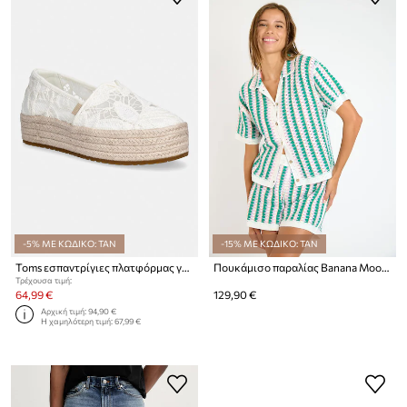
-5% ΜΕ ΚΩΔΙΚΟ: TAN
-15% ΜΕ ΚΩΔΙΚΟ: TAN
Toms εσπαντρίγιες πλατφόρμας γυναικείες VALENCIA
Πουκάμισο παραλίας Banana Moon Bloomday
Τρέχουσα τιμή:
64,99 €
129,90 €
Αρχική τιμή:
94,90 €
Η χαμηλότερη τιμή:
67,99 €