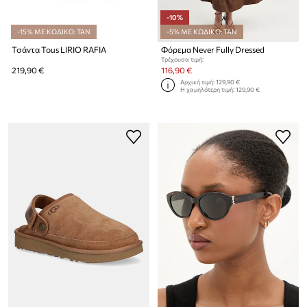
-10%
-15% ΜΕ ΚΩΔΙΚΟ: TAN
-5% ΜΕ ΚΩΔΙΚΟ: TAN
Τσάντα Tous LIRIO RAFIA
Φόρεμα Never Fully Dressed
Τρέχουσα τιμή:
219,90 €
116,90 €
Αρχική τιμή:
129,90 €
Η χαμηλότερη τιμή:
129,90 €