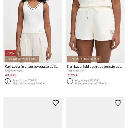
-12%
-5% ΜΕ ΚΩΔΙΚΟ: TAN
-5% ΜΕ ΚΩΔΙΚΟ: TAN
Karl Lagerfeld τοπ γυναικείο με βισκόζη
Karl Lagerfeld σορτς γυναικεία με μοντάλ
Τρέχουσα τιμή:
Τρέχουσα τιμή:
49,99 €
71,99 €
Αρχική τιμή:
67,90 €
Αρχική τιμή:
88,90 €
Η χαμηλότερη τιμή:
56,99 €
Η χαμηλότερη τιμή:
74,99 €