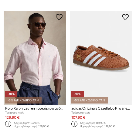
-18%
-10%
-5% ΜΕ ΚΩΔΙΚΟ: TAN
-5% ΜΕ ΚΩΔΙΚΟ: TAN
Polo Ralph Lauren πουκάμισο ανδρικό με λινό
adidas Originals Gazelle Lo Pro sneakers Γυναικεία
Τρέχουσα τιμή:
Τρέχουσα τιμή:
129,90 €
107,90 €
Αρχική τιμή:
184,90 €
Αρχική τιμή:
119,90 €
Η χαμηλότερη τιμή:
159,90 €
Η χαμηλότερη τιμή:
119,90 €