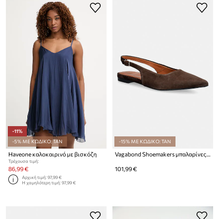
-11%
-5% ΜΕ ΚΩΔΙΚΟ: TAN
-15% ΜΕ ΚΩΔΙΚΟ: TAN
Haveone καλοκαιρινό με βισκόζη
Vagabond Shoemakers μπαλαρίνες σουέτ HERMINE
Τρέχουσα τιμή:
86,99 €
101,99 €
Αρχική τιμή:
97,99 €
Η χαμηλότερη τιμή:
97,99 €