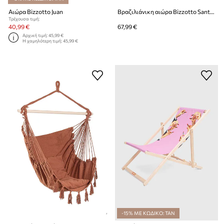
Αιώρα Bizzotto Juan
Βραζιλιάνικη αιώρα Bizzotto Santander
Τρέχουσα τιμή:
40,99 €
67,99 €
Αρχική τιμή:
45,99 €
Η χαμηλότερη τιμή:
45,99 €
-15% ΜΕ ΚΩΔΙΚΟ: TAN