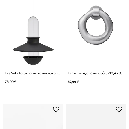
Eva Solo Ταΐστρα για τα πουλιά από βοριοπυριτικό γυαλί
Ferm Living από αλουμίνιο 10,4 x 9,5 x 3,3 cm
76,99 €
67,99 €