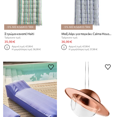
-5% ΜΕ ΚΩΔΙΚΟ: TAN
-5% ΜΕ ΚΩΔΙΚΟ: TAN
Στρώμα καναπέ Haiti
Μαξιλάρι για παγκάκι Calma House Haiti
Τρέχουσα τιμή:
Τρέχουσα τιμή:
35,99 €
36,99 €
Αρχική τιμή:
47,99 €
Αρχική τιμή:
47,99 €
Η χαμηλότερη τιμή:
36,99 €
Η χαμηλότερη τιμή:
37,99 €