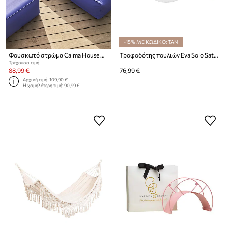
-15% ΜΕ ΚΩΔΙΚΟ: TAN
Φουσκωτό στρώμα Calma House Cloud
Τροφοδότης πουλιών Eva Solo Saturn
Τρέχουσα τιμή:
88,99 €
76,99 €
Αρχική τιμή:
109,90 €
Η χαμηλότερη τιμή:
90,99 €