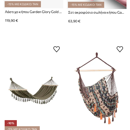
-15% ΜΕ ΚΩΔΙΚΟ: TAN
-15% ΜΕ ΚΩΔΙΚΟ: TAN
Λάστιχο κήπου Garden Glory Gold Digger 20 m
Σετ ακροφύσιο σωλήνα κήπου Garden Glory Rusty Rosé 3-pack
119,90 €
63,90 €
-10%
-5% ΜΕ ΚΩΔΙΚΟ: TAN