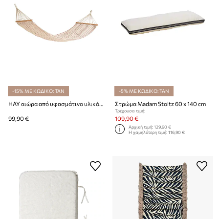
-15% ΜΕ ΚΩΔΙΚΟ: TAN
-5% ΜΕ ΚΩΔΙΚΟ: TAN
HAY αιώρα από υφασμάτινο υλικό 210 x 100 cm
Στρώμα Madam Stoltz 60 x 140 cm
Τρέχουσα τιμή:
99,90 €
109,90 €
Αρχική τιμή:
129,90 €
Η χαμηλότερη τιμή:
116,90 €