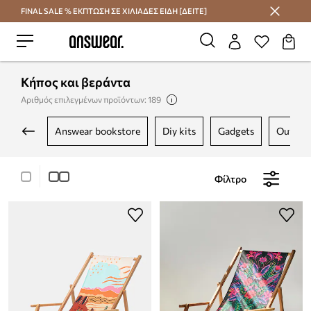
FINAL SALE % ΕΚΠΤΩΣΗ ΣΕ ΧΙΛΙΑΔΕΣ ΕΙΔΗ [ΔΕΙΤΕ]
Εξοικονομήστε με το Answear Club
Κήπος και βεράντα
Αριθμός επιλεγμένων προϊόντων: 189
answear bookstore
diy kits
gadgets
outdoo
Φίλτρο