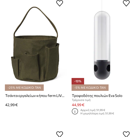
-13%
-25% ΜΕ ΚΩΔΙΚΟ: TAN
-5% ΜΕ ΚΩΔΙΚΟ: TAN
Τσάντα εργαλείων κήπου ferm LIVING Bark Garden Bucket
Τροφοδότης πουλιών Eva Solo
Τρέχουσα τιμή:
42,99 €
44,99 €
Αρχική τιμή:
51,99 €
Η χαμηλότερη τιμή:
51,99 €