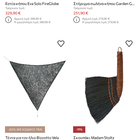
Εστία κήπου Eva Solo FireGlobe
Στήριγμα σωλήνα κήπου Garden Glory Reindeer White
Τρέχουσα τιμή:
Τρέχουσα τιμή:
329,90 €
251,90 €
Αρχική τιμή:
389,90 €
Αρχική τιμή:
279,90 €
Η χαμηλότερη τιμή:
389,90 €
Η χαμηλότερη τιμή:
279,90 €
-30% ΜΕ ΚΩΔΙΚΟ: TAN
-11%
Τέντα για τον ήλιο Bizzotto Vela
Σκουπάκι Madam Stoltz