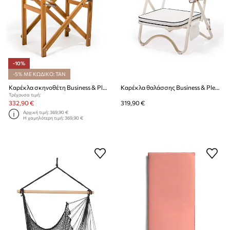
-10%
-5% ΜΕ ΚΩΔΙΚΟ: TAN
Καρέκλα σκηνοθέτη Business & Pleasure Co. Antique White
Καρέκλα θαλάσσης Business & Pleasure Co. Rive White
Τρέχουσα τιμή:
332,90 €
319,90 €
Αρχική τιμή:
369,90 €
Η χαμηλότερη τιμή:
369,90 €