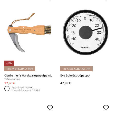
-11%
-5% ΜΕ ΚΩΔΙΚΟ: TAN
-25% ΜΕ ΚΩΔΙΚΟ: TAN
Gentelmen's Hardware μαχαίρι κήπου Foraging Knife
Eva Solo θερμόμετρο
Τρέχουσα τιμή:
22,90 €
42,99 €
Αρχική τιμή:
25,99 €
Η χαμηλότερη τιμή:
25,99 €