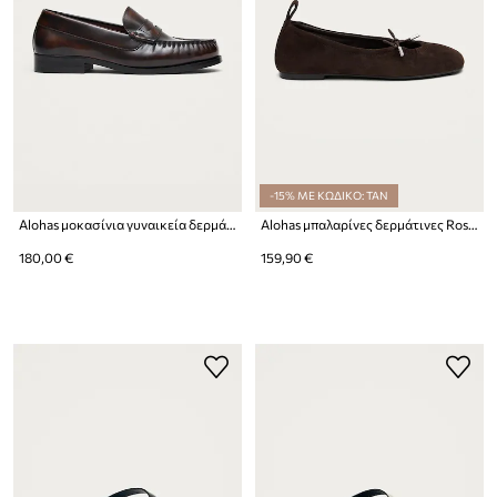
-15% ΜΕ ΚΩΔΙΚΟ: TAN
Alohas μοκασίνια γυναικεία δερμάτινα Rivet
Alohas μπαλαρίνες δερμάτινες Rosalind
180,00 €
159,90 €