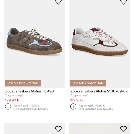
-5% ΜΕ ΚΩΔΙΚΟ: TAN
-5% ΜΕ ΚΩΔΙΚΟ: TAN
Σουέτ sneakers Alohas Tb.490
Σουέτ sneakers Alohas S100709-07
Τρέχουσα τιμή:
Τρέχουσα τιμή:
129,90 €
119,90 €
Αρχική τιμή:
179,90 €
Αρχική τιμή:
179,90 €
Η χαμηλότερη τιμή:
139,90 €
Η χαμηλότερη τιμή:
129,90 €