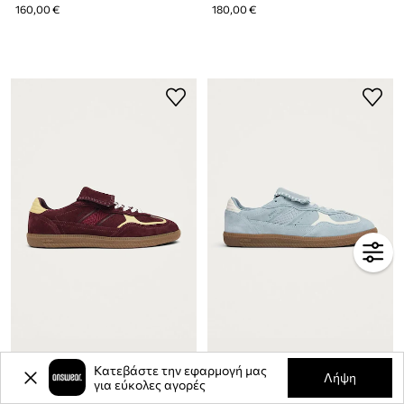
160,00 €
180,00 €
Alohas Tb.490 sneakers γυναικεία σουέτ
Alohas Tb.490 sneakers γυναικεία σουέτ
Κατεβάστε την εφαρμογή μας
Λήψη
για εύκολες αγορές
180,00 €
180,00 €