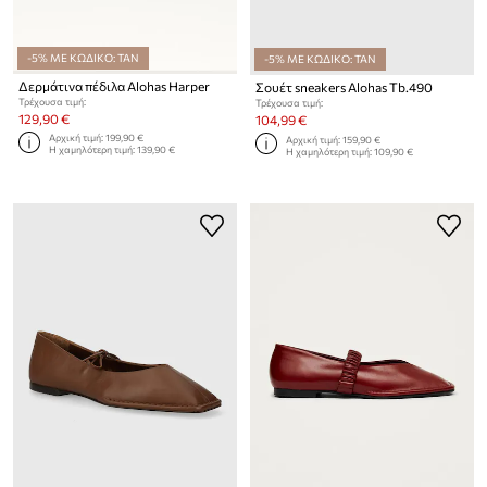
-5% ΜΕ ΚΩΔΙΚΟ: TAN
-5% ΜΕ ΚΩΔΙΚΟ: TAN
Δερμάτινα πέδιλα Alohas Harper
Σουέτ sneakers Alohas Tb.490
Τρέχουσα τιμή:
Τρέχουσα τιμή:
129,90 €
104,99 €
Αρχική τιμή:
199,90 €
Αρχική τιμή:
159,90 €
Η χαμηλότερη τιμή:
139,90 €
Η χαμηλότερη τιμή:
109,90 €