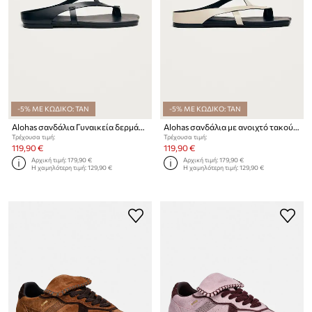
-5% ΜΕ ΚΩΔΙΚΟ: TAN
-5% ΜΕ ΚΩΔΙΚΟ: TAN
Alohas σανδάλια Γυναικεία δερμάτινα Dawn
Alohas σανδάλια με ανοιχτό τακούνι Γυναικεία δερμάτινα Dawn
Τρέχουσα τιμή:
Τρέχουσα τιμή:
119,90 €
119,90 €
Αρχική τιμή:
179,90 €
Αρχική τιμή:
179,90 €
Η χαμηλότερη τιμή:
129,90 €
Η χαμηλότερη τιμή:
129,90 €