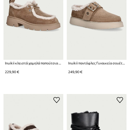
Inuikii κλειστά χαμηλά παπούτσια Γυναικεία σουέτ Mocabee Curly
Inuikii παντόφλες Γυναικεία σουέτ Micro Buckle
229,90 €
249,90 €