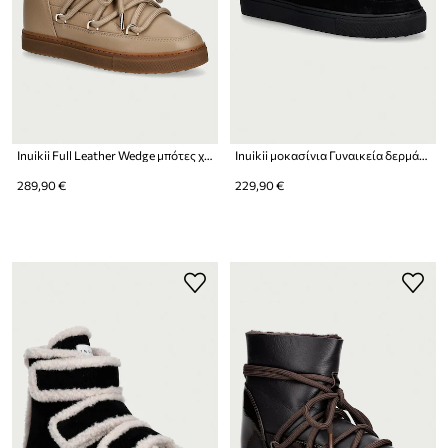
Inuikii Full Leather Wedge μπότες χιονιού Γυναικεία δερμάτινες
Inuikii μοκασίνια Γυναικεία δερμάτινα Shearling Print
289,90 €
229,90 €