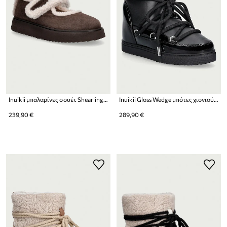
Inuikii μπαλαρίνες σουέτ Shearling M.J.
Inuikii Gloss Wedge μπότες χιονιού Γυναικείες δερμάτινες
239,90 €
289,90 €