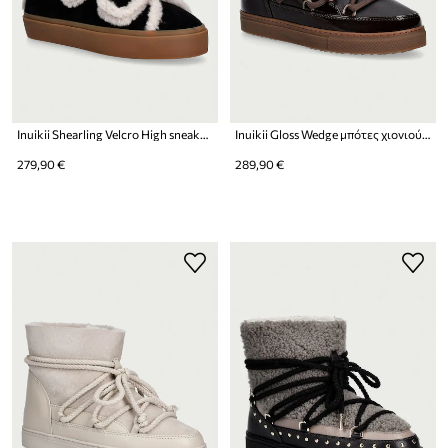
Inuikii Shearling Velcro High sneakers γυναικεία σουέτ
Inuikii Gloss Wedge μπότες χιονιού Γυναικείες δερμάτινες
279,90 €
289,90 €