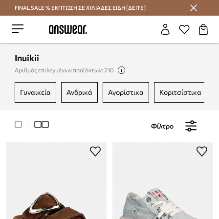
FINAL SALE % ΕΚΠΤΩΣΗ ΣΕ ΧΙΛΙΑΔΕΣ ΕΙΔΗ [ΔΕΙΤΕ]
Εξοικονομήστε με το Answear Club
Inuikii
Αριθμός επιλεγμένων προϊόντων: 210
γυναικεία
ανδρικά
αγορίστικα
κοριτσίστικα
Φίλτρο