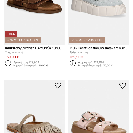
-10%
-5% ΜΕ ΚΩΔΙΚΟ: TAN
-5% ΜΕ ΚΩΔΙΚΟ: TAN
Inuikii σαγιονάρες Γυναικεία nubuck Dreamer Buckle
Inuikii Matilda πάνινα sneakers γυναικεία
Τρέχουσα τιμή:
Τρέχουσα τιμή:
169,90 €
169,90 €
Αρχική τιμή:
229,90 €
Αρχική τιμή:
239,90 €
Η χαμηλότερη τιμή:
189,90 €
Η χαμηλότερη τιμή:
179,90 €