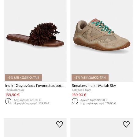
-5% ΜΕ ΚΩΔΙΚΟ: TAN
-5% ΜΕ ΚΩΔΙΚΟ: TAN
Inuikii Σαγιονάρες Γυναικεία σουέτ Fringes Flower
Sneakers Inuikii Maliah Sky
Τρέχουσα τιμή:
Τρέχουσα τιμή:
159,90 €
169,90 €
Αρχική τιμή:
229,90 €
Αρχική τιμή:
249,90 €
Η χαμηλότερη τιμή:
169,90 €
Η χαμηλότερη τιμή:
179,90 €