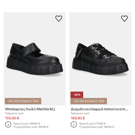
-10%
-5% ΜΕ ΚΩΔΙΚΟ: TAN
-5% ΜΕ ΚΩΔΙΚΟ: TAN
Μπαλαρίνες Inuikii Matilda M.J.
Δερμάτινα ελαφριά παπούτσια Inuikii Leather Matilda Low
Τρέχουσα τιμή:
Τρέχουσα τιμή:
159,90 €
169,90 €
Αρχική τιμή:
249,90 €
Αρχική τιμή:
279,90 €
Η χαμηλότερη τιμή:
169,90 €
Η χαμηλότερη τιμή:
189,90 €