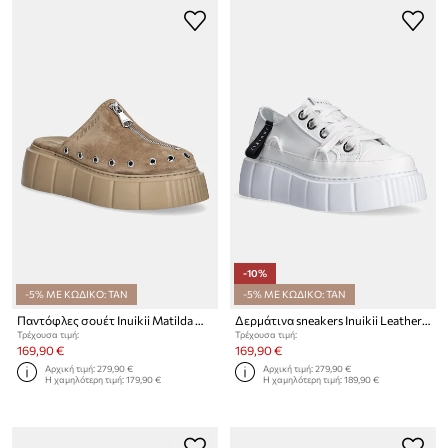
-10%
-5% ΜΕ ΚΩΔΙΚΟ: TAN
-5% ΜΕ ΚΩΔΙΚΟ: TAN
Παντόφλες σουέτ Inuikii Matilda Mule Suede
Δερμάτινα sneakers Inuikii Leather Matilda Low
Τρέχουσα τιμή:
Τρέχουσα τιμή:
169,90 €
169,90 €
Αρχική τιμή:
279,90 €
Αρχική τιμή:
279,90 €
Η χαμηλότερη τιμή:
179,90 €
Η χαμηλότερη τιμή:
189,90 €