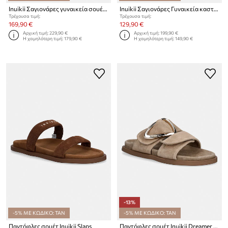
Inuikii Σαγιονάρες γυναικεία σουέτ mules Mule Soft
Inuikii Σαγιονάρες Γυναικεία καστόρινες Tilda Buckle
Τρέχουσα τιμή:
Τρέχουσα τιμή:
169,90 €
129,90 €
Αρχική τιμή:
229,90 €
Αρχική τιμή:
199,90 €
Η χαμηλότερη τιμή:
179,90 €
Η χαμηλότερη τιμή:
149,90 €
-13%
-5% ΜΕ ΚΩΔΙΚΟ: TAN
-5% ΜΕ ΚΩΔΙΚΟ: TAN
Παντόφλες σουέτ Inuikii Slaps
Παντόφλες σουέτ Inuikii Dreamer Buckle