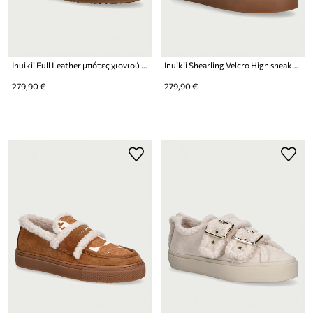
Inuikii Full Leather μπότες χιονιού Γυναικεία δερμάτινες
Inuikii Shearling Velcro High sneakers γυναικεία σουέτ
279,90 €
279,90 €