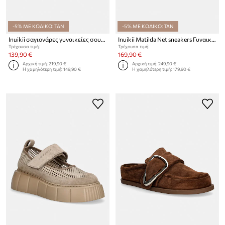
-5% ΜΕ ΚΩΔΙΚΟ: TAN
-5% ΜΕ ΚΩΔΙΚΟ: TAN
Inuikii σαγιονάρες γυναικείες σουέτ Lazy Ny
Inuikii Matilda Net sneakers Γυναικεία
Τρέχουσα τιμή:
Τρέχουσα τιμή:
139,90 €
169,90 €
Αρχική τιμή:
219,90 €
Αρχική τιμή:
249,90 €
Η χαμηλότερη τιμή:
149,90 €
Η χαμηλότερη τιμή:
179,90 €