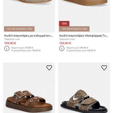
-13%
-5% ΜΕ ΚΩΔΙΚΟ: TAN
-5% ΜΕ ΚΩΔΙΚΟ: TAN
Inuikii σαγιονάρες με καλυμμένα τα δάχτυλά του Γυναικείες σουέτ Lazy NY
Inuikii σαγιονάρες πλατφόρμας Γυναικείες σουέτ Tilda Buckle
Τρέχουσα τιμή:
Τρέχουσα τιμή:
139,90 €
129,90 €
Αρχική τιμή:
219,90 €
Αρχική τιμή:
199,90 €
Η χαμηλότερη τιμή:
149,90 €
Η χαμηλότερη τιμή:
149,90 €