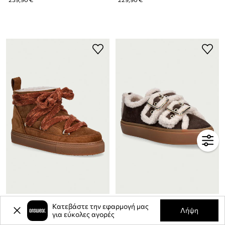
Inuikii Suede Knot μπότες χιονιού Γυναικείες σουέτ
Inuikii Shearling Low Velcro Buckle sneakers γυναικεία σουέτ
Κατεβάστε την εφαρμογή μας
Λήψη
για εύκολες αγορές
249,90 €
269,90 €