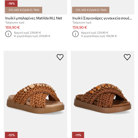
-19%
-5% ΜΕ ΚΩΔΙΚΟ: TAN
-5% ΜΕ ΚΩΔΙΚΟ: TAN
Inuikii μπαλαρίνες Matilda M.J. Net
Inuikii Σαγιονάρες γυναικεία σουέτ mules Mule Soft
Τρέχουσα τιμή:
Τρέχουσα τιμή:
169,90 €
159,90 €
Αρχική τιμή:
239,90 €
Αρχική τιμή:
229,90 €
Η χαμηλότερη τιμή:
209,90 €
Η χαμηλότερη τιμή:
169,90 €
-12%
-11%