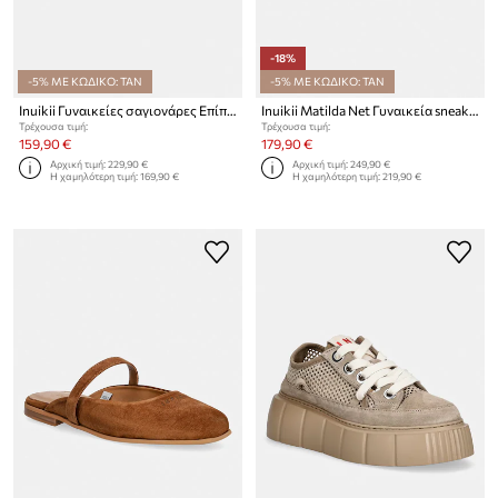
-18%
-5% ΜΕ ΚΩΔΙΚΟ: TAN
-5% ΜΕ ΚΩΔΙΚΟ: TAN
Inuikii Γυναικείες σαγιονάρες Επίπεδο τακούνι Woven Cali
Inuikii Matilda Net Γυναικεία sneakers
Τρέχουσα τιμή:
Τρέχουσα τιμή:
159,90 €
179,90 €
Αρχική τιμή:
229,90 €
Αρχική τιμή:
249,90 €
Η χαμηλότερη τιμή:
169,90 €
Η χαμηλότερη τιμή:
219,90 €