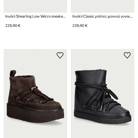
Inuikii Shearling Low Velcro sneakers γυναικεία σουέτ
Inuikii Classic μπότες χιονιού γυναικείες δερμάτινες
229,90 €
239,90 €