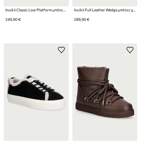
Inuikii Classic Low Platform μπότες χιονιού Γυναικείες σουέτ
Inuikii Full Leather Wedge μπότες χιονιού Γυναικεία δερμάτινες
249,90 €
289,90 €