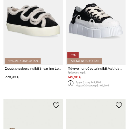
-11%
-15% ΜΕ ΚΩΔΙΚΟ: TAN
-5% ΜΕ ΚΩΔΙΚΟ: TAN
Σουέτ sneakers Inuikii Shearling Low Velcro
Πάνινα παπούτσια Inuikii Matilda Canvas Low
Τρέχουσα τιμή:
228,90 €
149,90 €
Αρχική τιμή:
249,90 €
Η χαμηλότερη τιμή:
169,90 €