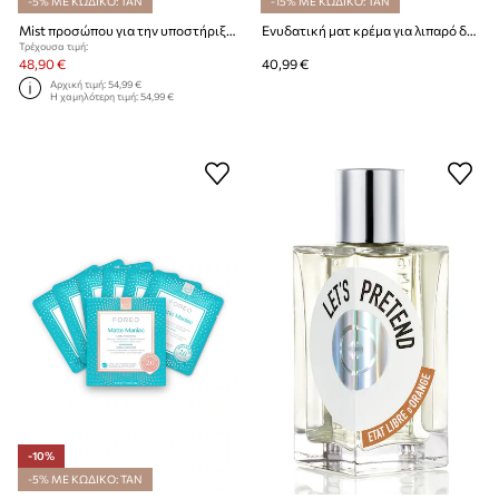
-5% ΜΕ ΚΩΔΙΚΟ: TAN
-15% ΜΕ ΚΩΔΙΚΟ: TAN
Mist προσώπου για την υποστήριξη του φραγμού FOREO SUPERCHARGED Barrier Restoring Essence Mist 110mL
Ενυδατική ματ κρέμα για λιπαρό δέρμα FOREO KIWI Oil Control Mattifying Moisturizer 40mL
Τρέχουσα τιμή:
48,90 €
40,99 €
Αρχική τιμή:
54,99 €
Η χαμηλότερη τιμή:
54,99 €
-10%
-5% ΜΕ ΚΩΔΙΚΟ: TAN