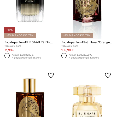
-16%
-5% ΜΕ ΚΩΔΙΚΟ: TAN
-5% ΜΕ ΚΩΔΙΚΟ: TAN
Eau de parfum ELIE SAAB ES L'Homme EDP 50ml
Eau de parfum Etat Libre d’Orange EdP Nat. Spray 100 ml
Τρέχουσα τιμή:
Τρέχουσα τιμή:
71,99 €
189,90 €
Αρχική τιμή:
85,90 €
Αρχική τιμή:
229,90 €
Η χαμηλότερη τιμή:
85,90 €
Η χαμηλότερη τιμή:
199,90 €