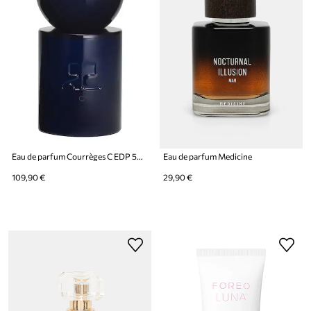
Eau de parfum Courrèges C EDP 50 ML
Eau de parfum Medicine
109,90 €
29,90 €