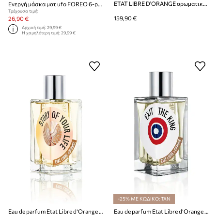
ETAT LIBRE D'ORANGE αρωματικό νερό ELO LET'S PRETEND EDP 100ml
Ενεργή μάσκα ματ ufo FOREO 6-pack
Τρέχουσα τιμή:
159,90 €
26,90 €
Αρχική τιμή:
29,99 €
Η χαμηλότερη τιμή:
29,99 €
-25% ΜΕ ΚΩΔΙΚΟ: TAN
Eau de parfum Etat Libre d’Orange EdP Nat. Spray 100 ml
Eau de parfum Etat Libre d’Orange EdP Nat. Spray 100 ml