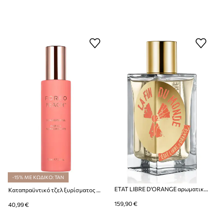
-15% ΜΕ ΚΩΔΙΚΟ: TAN
ETAT LIBRE D'ORANGE αρωματικό νερό La Fin du Monde EdP Nat. Spray 100 ml
Καταπραϋντικό τζελ ξυρίσματος FOREO PEACH Cooling Prep Gel 100ml
159,90 €
40,99 €