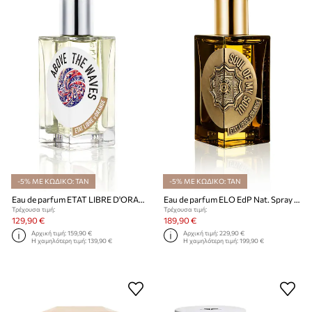
-5% ΜΕ ΚΩΔΙΚΟ: TAN
-5% ΜΕ ΚΩΔΙΚΟ: TAN
Eau de parfum ETAT LIBRE D'ORANGE EdP Nat. Spray 100 ml
Eau de parfum ELO EdP Nat. Spray 100 ml
Τρέχουσα τιμή:
Τρέχουσα τιμή:
129,90 €
189,90 €
Αρχική τιμή:
159,90 €
Αρχική τιμή:
229,90 €
Η χαμηλότερη τιμή:
139,90 €
Η χαμηλότερη τιμή:
199,90 €