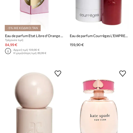
-5% ΜΕ ΚΩΔΙΚΟ: TAN
Eau de parfum Etat Libre d’Orange EdP Nat. Spray 50 ml
Eau de parfum Courrèges L'EMPREINTE EDP 100 ML
Τρέχουσα τιμή:
84,99 €
159,90 €
Αρχική τιμή:
109,90 €
Η χαμηλότερη τιμή:
89,99 €