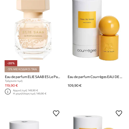
-20%
-5% ΜΕ ΚΩΔΙΚΟ: TAN
Eau de parfum ELIE SAAB ES Le Parfum Bridal EDP 90ml
Eau de parfum Courrèges EAU DE LIESSE EDP 50 ML
Τρέχουσα τιμή:
119,90 €
109,90 €
Αρχική τιμή:
149,90 €
Η χαμηλότερη τιμή:
149,90 €