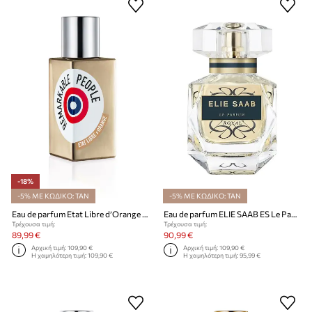
-18%
-5% ΜΕ ΚΩΔΙΚΟ: TAN
-5% ΜΕ ΚΩΔΙΚΟ: TAN
Eau de parfum Etat Libre d’Orange EdP Nat. Spray 50 ml
Eau de parfum ELIE SAAB ES Le Parfum Royal EDP 50ml
Τρέχουσα τιμή:
Τρέχουσα τιμή:
89,99 €
90,99 €
Αρχική τιμή:
109,90 €
Αρχική τιμή:
109,90 €
Η χαμηλότερη τιμή:
109,90 €
Η χαμηλότερη τιμή:
95,99 €