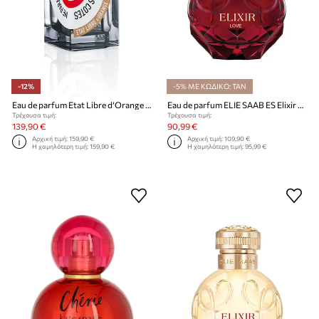
-12%
-5% ΜΕ ΚΩΔΙΚΟ: TAN
Eau de parfum Etat Libre d’Orange EdP Nat. Spray 100 ml
Eau de parfum ELIE SAAB ES Elixir Love EDP 50ml
Τρέχουσα τιμή:
Τρέχουσα τιμή:
139,90 €
90,99 €
Αρχική τιμή:
159,90 €
Αρχική τιμή:
109,90 €
Η χαμηλότερη τιμή:
159,90 €
Η χαμηλότερη τιμή:
95,99 €