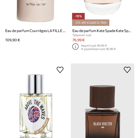
-15%
-5% ΜΕ ΚΩΔΙΚΟ: TAN
Eau de parfum Courrèges LA FILLE DE L'AIR EDP 50 ML
Eau de parfum Kate Spade Kate Spade 100 ml
Τρέχουσα τιμή:
109,90 €
76,99 €
Αρχική τιμή:
90,90 €
Η χαμηλότερη τιμή:
90,90 €