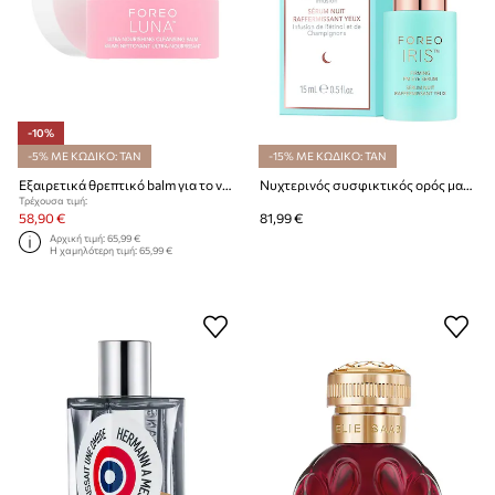
-10%
-5% ΜΕ ΚΩΔΙΚΟ: TAN
-15% ΜΕ ΚΩΔΙΚΟ: TAN
Εξαιρετικά θρεπτικό balm για το ντεμακιγιάζ FOREO LUNA Ultra-Nourishing Cleansing Balm,15 ml
Νυχτερινός συσφικτικός ορός ματιών με ρετινόλη FOREO IRIS™ Firming PM Eye Serum,15 ml
Τρέχουσα τιμή:
58,90 €
81,99 €
Αρχική τιμή:
65,99 €
Η χαμηλότερη τιμή:
65,99 €