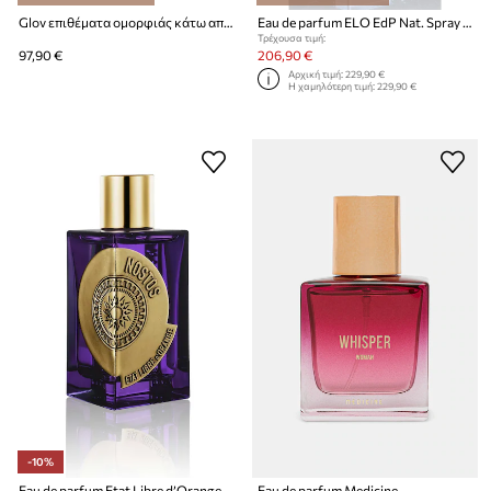
Glov επιθέματα ομορφιάς κάτω από τα μάτια που χαρίζει λάμψη
Eau de parfum ELO EdP Nat. Spray 100 ml
Τρέχουσα τιμή:
97,90 €
206,90 €
Αρχική τιμή:
229,90 €
Η χαμηλότερη τιμή:
229,90 €
-10%
Eau de parfum Etat Libre d’Orange EdP Nat. Spray 100 ml
Eau de parfum Medicine