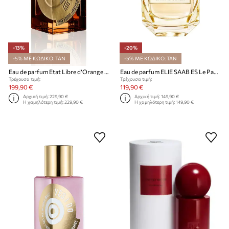
-13%
-20%
-5% ΜΕ ΚΩΔΙΚΟ: TAN
-5% ΜΕ ΚΩΔΙΚΟ: TAN
Eau de parfum Etat Libre d’Orange EdP Nat. Spray 100 ml
Eau de parfum ELIE SAAB ES Le Parfum Lumiere EDP 90ml
Τρέχουσα τιμή:
Τρέχουσα τιμή:
199,90 €
119,90 €
Αρχική τιμή:
229,90 €
Αρχική τιμή:
149,90 €
Η χαμηλότερη τιμή:
229,90 €
Η χαμηλότερη τιμή:
149,90 €