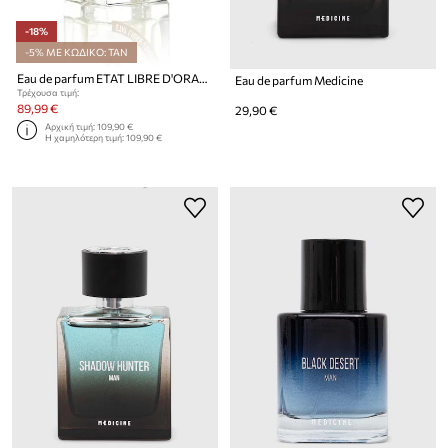
-18%
-5% ΜΕ ΚΩΔΙΚΟ: TAN
Eau de parfum ETAT LIBRE D'ORANGE EdP Nat. Spray 50 ml
Eau de parfum Medicine
Τρέχουσα τιμή:
89,99 €
29,90 €
Αρχική τιμή:
109,90 €
Η χαμηλότερη τιμή:
109,90 €