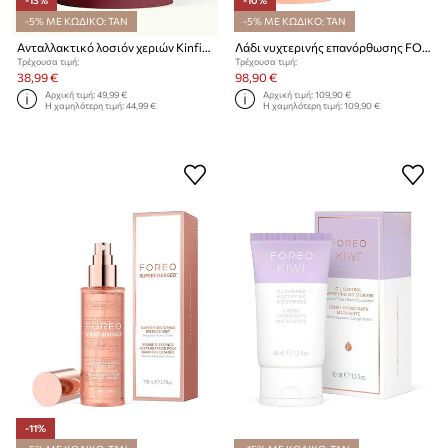
-5% ΜΕ ΚΩΔΙΚΟ: TAN
-5% ΜΕ ΚΩΔΙΚΟ: TAN
Ανταλλακτικό λοσιόν χεριών Kinfill Santal & Cedar 375 ml
Λάδι νυχτερινής επανόρθωσης FOREO SUPERCHARGED Overnight Skin Repair Face Oil 30mL
Τρέχουσα τιμή:
Τρέχουσα τιμή:
38,99 €
98,90 €
Αρχική τιμή:
49,99 €
Αρχική τιμή:
109,90 €
Η χαμηλότερη τιμή:
44,99 €
Η χαμηλότερη τιμή:
109,90 €
-11%