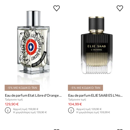
-5% ΜΕ ΚΩΔΙΚΟ: TAN
-5% ΜΕ ΚΩΔΙΚΟ: TAN
Eau de parfum Etat Libre d’Orange EdP Nat. Spray 100 ml
Eau de parfum ELIE SAAB ES L'Homme EDP 100ml
Τρέχουσα τιμή:
Τρέχουσα τιμή:
129,90 €
104,99 €
Αρχική τιμή:
159,90 €
Αρχική τιμή:
129,90 €
Η χαμηλότερη τιμή:
139,90 €
Η χαμηλότερη τιμή:
109,99 €