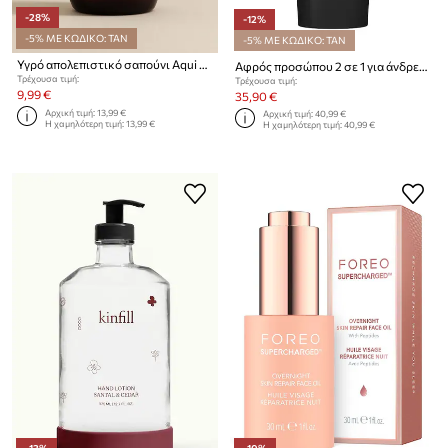
-28%
-12%
-5% ΜΕ ΚΩΔΙΚΟ: TAN
-5% ΜΕ ΚΩΔΙΚΟ: TAN
Υγρό απολεπιστικό σαπούνι Aqui d'Aia Oil Bath 300 ml
Αφρός προσώπου 2 σε 1 για άνδρες FOREO LUNA™ 2-in-1 Shaving + Cleansing Foaming Cream 100 ml
Τρέχουσα τιμή:
Τρέχουσα τιμή:
9,99 €
35,90 €
Αρχική τιμή:
13,99 €
Αρχική τιμή:
40,99 €
Η χαμηλότερη τιμή:
13,99 €
Η χαμηλότερη τιμή:
40,99 €
-13%
-10%