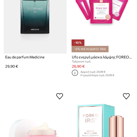
-10%
-5% ΜΕ ΚΩΔΙΚΟ: TAN
Eau de parfum Medicine
Ufo ενεργή μάσκα λάμψης FOREO UFO Masks Shimmer Freak 2.0 6-pack
Τρέχουσα τιμή:
29,90 €
26,90 €
Αρχική τιμή:
29,99 €
Η χαμηλότερη τιμή:
29,99 €