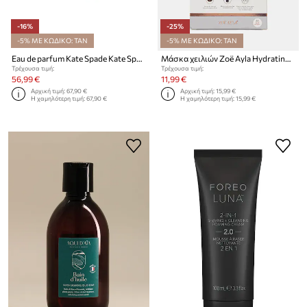
-16%
-25%
-5% ΜΕ ΚΩΔΙΚΟ: TAN
-5% ΜΕ ΚΩΔΙΚΟ: TAN
Eau de parfum Kate Spade Kate Spade 60 ml
Μάσκα χειλιών Zoë Ayla Hydrating Lip Mask 20-pack
Τρέχουσα τιμή:
Τρέχουσα τιμή:
56,99 €
11,99 €
Αρχική τιμή:
67,90 €
Αρχική τιμή:
15,99 €
Η χαμηλότερη τιμή:
67,90 €
Η χαμηλότερη τιμή:
15,99 €