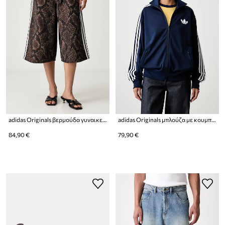
adidas Originals βερμούδα γυναικεία ντένιμ
adidas Originals μπλούζα με κουμπιά Γυναικεία Firebird
84,90 €
79,90 €