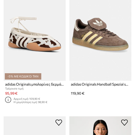
-5% ΜΕ ΚΩΔΙΚΟ: TAN
adidas Originals μπαλαρίνες δερμάτινες Taekwondo Mei
adidas Originals Handball Spezial sneakers γυναικεία σουέτ
Τρέχουσα τιμή:
95,99 €
119,90 €
Αρχική τιμή:
109,90 €
Η χαμηλότερη τιμή:
98,90 €