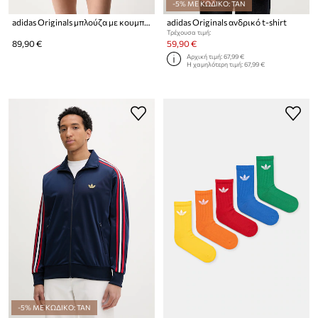
-5% ΜΕ ΚΩΔΙΚΟ: TAN
adidas Originals μπλούζα με κουμπιά γυναικεία Liberty
adidas Originals ανδρικό t-shirt
Τρέχουσα τιμή:
89,90 €
59,90 €
Αρχική τιμή:
67,99 €
Η χαμηλότερη τιμή:
67,99 €
-5% ΜΕ ΚΩΔΙΚΟ: TAN