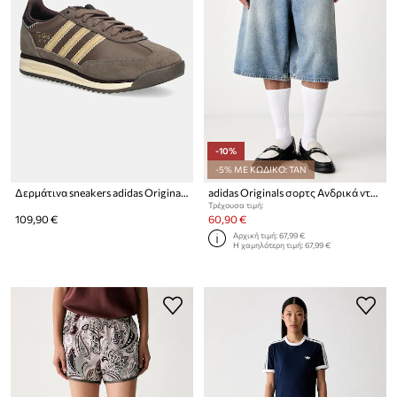
-10%
-5% ΜΕ ΚΩΔΙΚΟ: TAN
Δερμάτινα sneakers adidas Originals SL 72 RS
adidas Originals σορτς Ανδρικά ντένιμ
Τρέχουσα τιμή:
109,90 €
60,90 €
Αρχική τιμή:
67,99 €
Η χαμηλότερη τιμή:
67,99 €