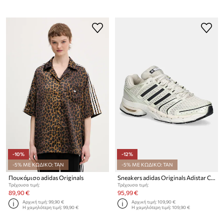
-10%
-12%
-5% ΜΕ ΚΩΔΙΚΟ: TAN
-5% ΜΕ ΚΩΔΙΚΟ: TAN
Πουκάμισο adidas Originals
Sneakers adidas Originals Adistar Control 5
Τρέχουσα τιμή:
Τρέχουσα τιμή:
89,90 €
95,99 €
Αρχική τιμή:
99,90 €
Αρχική τιμή:
109,90 €
Η χαμηλότερη τιμή:
99,90 €
Η χαμηλότερη τιμή:
109,90 €