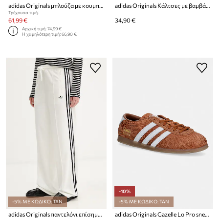
adidas Originals μπλούζα με κουμπιά ανδρική Firebird
adidas Originals Κάλτσες με βαμβάκι 10-pack
Τρέχουσα τιμή:
61,99 €
34,90 €
Αρχική τιμή:
74,99 €
Η χαμηλότερη τιμή:
66,90 €
-10%
-5% ΜΕ ΚΩΔΙΚΟ: TAN
-5% ΜΕ ΚΩΔΙΚΟ: TAN
adidas Originals παντελόνι επίσημο γυναικείο Terry Towel Firebird
adidas Originals Gazelle Lo Pro sneakers Γυναικεία