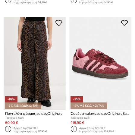
Η χαμηλότερη τιμή:
54,99 €
Η χαμηλότερη τιμή:
54,90 €
-10%
-10%
-5% ΜΕ ΚΩΔΙΚΟ: TAN
-5% ΜΕ ΚΩΔΙΚΟ: TAN
Παντελόνι φόρμας adidas Originals
Σουέτ sneakers adidas Originals Samba Og
Τρέχουσα τιμή:
Τρέχουσα τιμή:
60,90 €
116,90 €
Αρχική τιμή:
67,90 €
Αρχική τιμή:
129,90 €
Η χαμηλότερη τιμή:
67,90 €
Η χαμηλότερη τιμή:
129,90 €