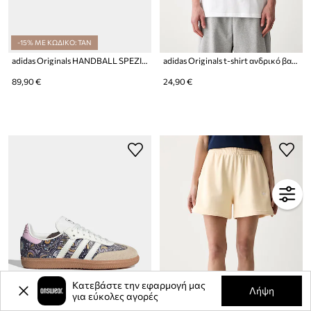
-15% ΜΕ ΚΩΔΙΚΟ: TAN
adidas Originals HANDBALL SPEZIAL sneakers παιδικά σουέτ
adidas Originals t-shirt ανδρικό βαμβακερό Trefoil Essentials
89,90 €
24,90 €
Κατεβάστε την εφαρμογή μας
Λήψη
για εύκολες αγορές