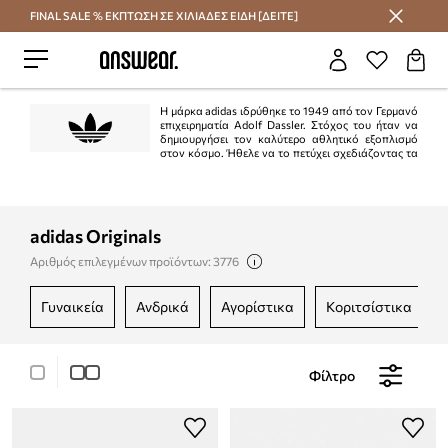
FINAL SALE % ΕΚΠΤΩΣΗ ΣΕ ΧΙΛΙΑΔΕΣ ΕΙΔΗ [ΔΕΙΤΕ]
Εξοικονομήστε με το Answear Club
Η μάρκα adidas ιδρύθηκε το 1949 από τον Γερμανό
επιχειρηματία Adolf Dassler. Στόχος του ήταν να
δημιουργήσει τον καλύτερο αθλητικό εξοπλισμό
στον κόσμο. Ήθελε να το πετύχει σχεδιάζοντας τα
καλύτερα παπούτσια που χρησιμοποιούνται για αθλήματα, προστατεύοντας
τους αθλητές από ατυχήματα και διασφαλίζοντας την υψηλή αντοχή του
προϊόντος. Ο στόχος επιτεύχθηκε στο 100%.
adidas Originals
Αριθμός επιλεγμένων προϊόντων: 3776
γυναικεία
ανδρικά
αγορίστικα
κοριτσίστικα
Φίλτρο