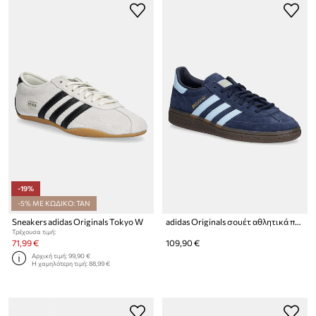
-19%
-5% ΜΕ ΚΩΔΙΚΟ: TAN
Sneakers adidas Originals Tokyo W
adidas Originals σουέτ αθλητικά παπούτσια
Τρέχουσα τιμή:
71,99 €
109,90 €
Αρχική τιμή:
99,90 €
Η χαμηλότερη τιμή:
88,99 €