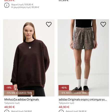
Αρχική τιμή:
109,90 €
Η χαμηλότερη τιμή:
95,99 €
-11%
-10%
-5% ΜΕ ΚΩΔΙΚΟ: TAN
-5% ΜΕ ΚΩΔΙΚΟ: TAN
Μπλούζα adidas Originals
adidas Originals σορτς επίσημα γυναικεία
Τρέχουσα τιμή:
Τρέχουσα τιμή:
48,90 €
48,90 €
Αρχική τιμή:
54,99 €
Αρχική τιμή:
54,90 €