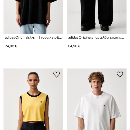
adidas Originals t-shirt γυναικείο βαμβακερό Essentials
adidas Originals παντελόνι επίσημο ανδρικό βαμβακερό
24,90 €
84,90 €