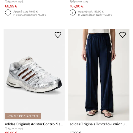
Τρέχουσα τιμή:
Τρέχουσα τιμή:
68,99 €
107,90 €
Αρχική τιμή:
79,99 €
Αρχική τιμή:
119,90 €
Η χαμηλότερη τιμή:
71,90 €
Η χαμηλότερη τιμή:
119,90 €
-5% ΜΕ ΚΩΔΙΚΟ: TAN
adidas Originals Adistar Control 5 sneakers γυναικεία
adidas Originals Παντελόνι επίσημο γυναικείο
Τρέχουσα τιμή:
88,99 €
67,99 €