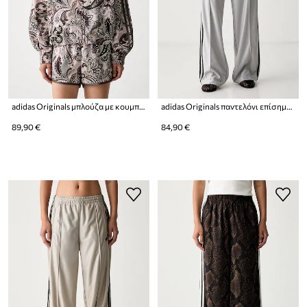
adidas Originals μπλούζα με κουμπιά Γυναικεία Liberty
adidas Originals παντελόνι επίσημο γυναικείο Firebird
89,90 €
84,90 €