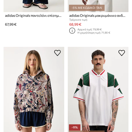
-5% ΜΕ ΚΩΔΙΚΟ: TAN
adidas Originals παντελόνι επίσημο γυναικείο Firebird
adidas Originals μακρυμάνικο ανδρικό
Τρέχουσα τιμή:
67,99 €
68,99 €
Αρχική τιμή:
79,99 €
Η χαμηλότερη τιμή:
71,90 €
-11%