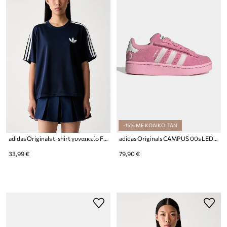
-15% ΜΕ ΚΩΔΙΚΟ: TAN
adidas Originals t-shirt γυναικείο Firebird
adidas Originals CAMPUS 00s LED LIGHTS sneakers παιδικά σουέτ
33,99 €
79,90 €