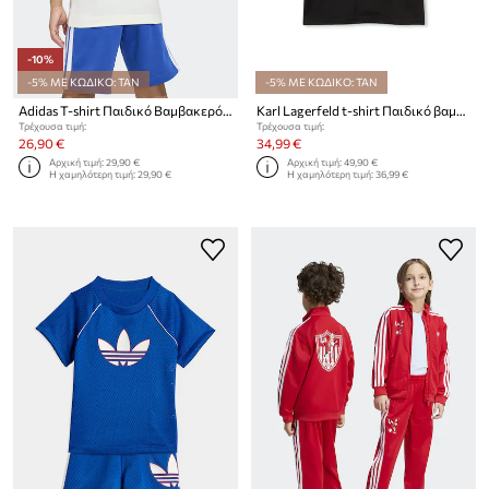
-10%
-5% ΜΕ ΚΩΔΙΚΟ: TAN
-5% ΜΕ ΚΩΔΙΚΟ: TAN
Adidas T-shirt Παιδικό Βαμβακερό με ελαστάν Marvel
Karl Lagerfeld t-shirt Παιδικό βαμβακερό
Τρέχουσα τιμή:
Τρέχουσα τιμή:
26,90 €
34,99 €
Αρχική τιμή:
29,90 €
Αρχική τιμή:
49,90 €
Η χαμηλότερη τιμή:
29,90 €
Η χαμηλότερη τιμή:
36,99 €