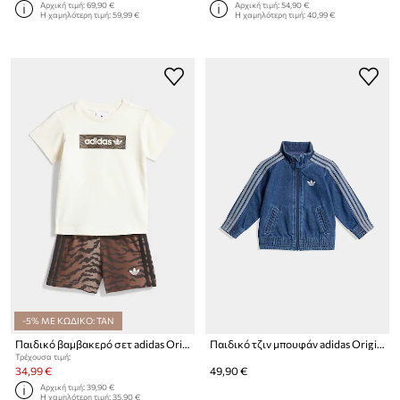
Αρχική τιμή:
69,90 €
Αρχική τιμή:
54,90 €
Η χαμηλότερη τιμή:
59,99 €
Η χαμηλότερη τιμή:
40,99 €
-5% ΜΕ ΚΩΔΙΚΟ: TAN
Παιδικό βαμβακερό σετ adidas Originals
Παιδικό τζιν μπουφάν adidas Originals
Τρέχουσα τιμή:
34,99 €
49,90 €
Αρχική τιμή:
39,90 €
Η χαμηλότερη τιμή:
35,90 €