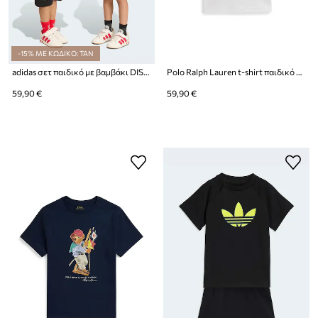
-15% ΜΕ ΚΩΔΙΚΟ: TAN
adidas σετ παιδικό με βαμβάκι DISNEY MICKEY MOUSE
Polo Ralph Lauren t-shirt παιδικό βαμβακερό
59,90 €
59,90 €