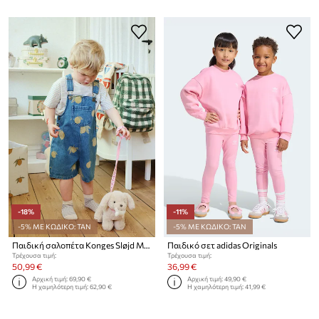
-18%
-11%
-5% ΜΕ ΚΩΔΙΚΟ: TAN
-5% ΜΕ ΚΩΔΙΚΟ: TAN
Παιδική σαλοπέτα Konges Sløjd MAGOT OVERALLS GOTS
Παιδικό σετ adidas Originals
Τρέχουσα τιμή:
Τρέχουσα τιμή:
50,99 €
36,99 €
Αρχική τιμή:
69,90 €
Αρχική τιμή:
49,90 €
Η χαμηλότερη τιμή:
62,90 €
Η χαμηλότερη τιμή:
41,99 €