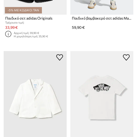
-5% ΜΕ ΚΩΔΙΚΟ: TAN
Παιδικό σετ adidas Originals
Παιδικό βαμβακερό σετ adidas Marvel
Τρέχουσα τιμή:
33,99 €
59,90 €
Αρχική τιμή:
39,90 €
Η χαμηλότερη τιμή:
35,90 €