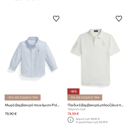
-10%
-15% ΜΕ ΚΩΔΙΚΟ: TAN
-5% ΜΕ ΚΩΔΙΚΟ: TAN
Μωρό βαμβακερό πουκάμισο Polo Ralph Lauren
Παιδικά βαμβακερά μπλουζάκια πόλο Polo Ralph Lauren
Τρέχουσα τιμή:
79,90 €
74,99 €
Αρχική τιμή:
99,90 €
Η χαμηλότερη τιμή:
83,99 €