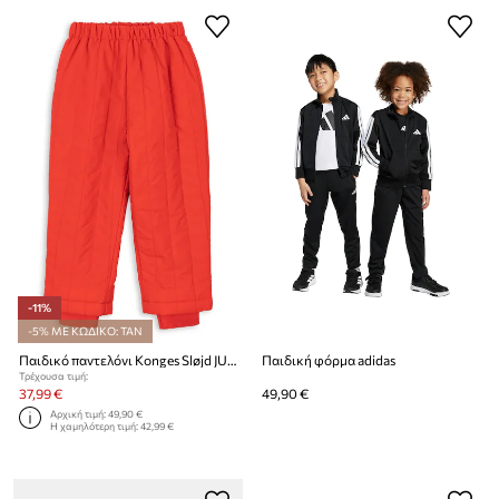
-11%
-5% ΜΕ ΚΩΔΙΚΟ: TAN
Παιδικό παντελόνι Konges Sløjd JUNO PANTS
Παιδική φόρμα adidas
Τρέχουσα τιμή:
37,99 €
49,90 €
Αρχική τιμή:
49,90 €
Η χαμηλότερη τιμή:
42,99 €