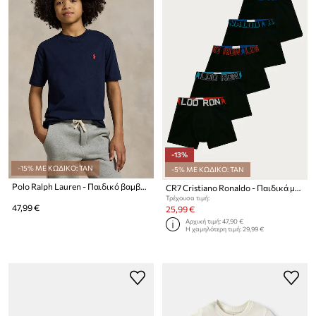
-13%
-15% ΜΕ ΚΩΔΙΚΟ: TAN
-5% ΜΕ ΚΩΔΙΚΟ: TAN
Polo Ralph Lauren - Παιδικό βαμβακερό μπλουζάκι
CR7 Cristiano Ronaldo - Παιδικά μποξεράκια (5-pack)
Τρέχουσα τιμή:
47,99 €
25,99 €
Αρχική τιμή:
47,90 €
Η χαμηλότερη τιμή:
29,99 €