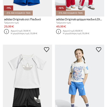
-11%
-10%
-5% ΜΕ ΚΩΔΙΚΟ: TAN
-5% ΜΕ ΚΩΔΙΚΟ: TAN
adidas Originals σετ Παιδικό
adidas Originals φόρμα παιδική DISNEY
Τρέχουσα τιμή:
Τρέχουσα τιμή:
29,99 €
49,99 €
Αρχική τιμή:
39,90 €
Αρχική τιμή:
69,90 €
Η χαμηλότερη τιμή:
33,99 €
Η χαμηλότερη τιμή:
55,99 €