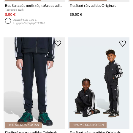
Βαμβακερές παιδικές κάλτσες adidas Originals 3-pack
Παιδικά τζιν adidas Originals
Τρέχουσα τιμή:
8,90 €
39,90 €
Αρχική τιμή:
9,90 €
Η χαμηλότερη τιμή:
9,90 €
-15% ΜΕ ΚΩΔΙΚΟ: TAN
-15% ΜΕ ΚΩΔΙΚΟ: TAN
Παιδικό φούτερ adidas Originals
Παιδική φόρμα adidas Originals