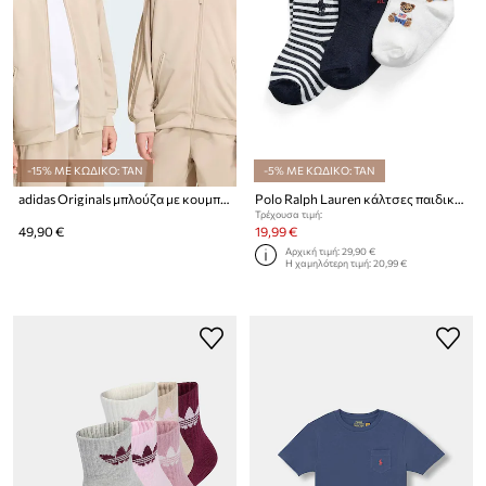
-15% ΜΕ ΚΩΔΙΚΟ: TAN
-5% ΜΕ ΚΩΔΙΚΟ: TAN
adidas Originals μπλούζα με κουμπιά παιδική
Polo Ralph Lauren κάλτσες παιδικές 3-pack
Τρέχουσα τιμή:
49,90 €
19,99 €
Αρχική τιμή:
29,90 €
Η χαμηλότερη τιμή:
20,99 €