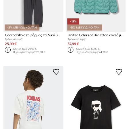
-15%
-5% ΜΕ ΚΩΔΙΚΟ: TAN
-5% ΜΕ ΚΩΔΙΚΟ: TAN
Coccodrillo σετ φόρμας παιδικό βαμβακερό
United Colors of Benetton κοντό μπουφάν παιδικό
Τρέχουσα τιμή:
Τρέχουσα τιμή:
25,99 €
37,99 €
Αρχική τιμή:
29,90 €
Αρχική τιμή:
44,90 €
Η χαμηλότερη τιμή:
26,90 €
Η χαμηλότερη τιμή:
44,90 €