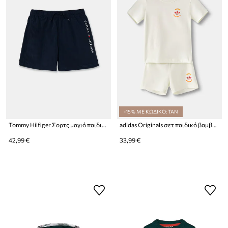
-15% ΜΕ ΚΩΔΙΚΟ: TAN
Tommy Hilfiger Σορτς μαγιό παιδικά
adidas Originals σετ παιδικό βαμβακερό
42,99 €
33,99 €