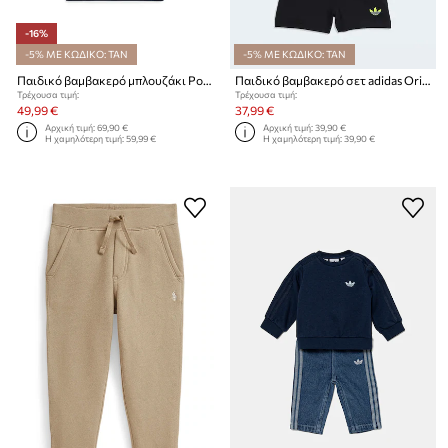
-16%
-5% ΜΕ ΚΩΔΙΚΟ: TAN
-5% ΜΕ ΚΩΔΙΚΟ: TAN
Παιδικό βαμβακερό μπλουζάκι Polo Ralph Lauren
Παιδικό βαμβακερό σετ adidas Originals
Τρέχουσα τιμή:
Τρέχουσα τιμή:
49,99 €
37,99 €
Αρχική τιμή:
69,90 €
Αρχική τιμή:
39,90 €
Η χαμηλότερη τιμή:
59,99 €
Η χαμηλότερη τιμή:
39,90 €