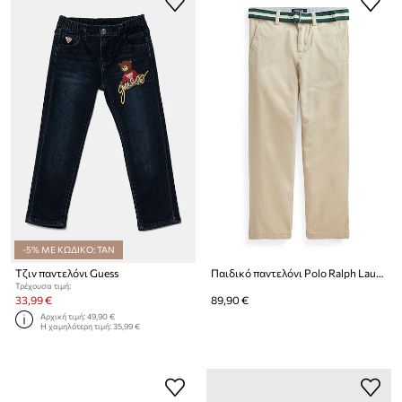
-5% ΜΕ ΚΩΔΙΚΟ: TAN
Τζιν παντελόνι Guess
Παιδικό παντελόνι Polo Ralph Lauren
Τρέχουσα τιμή:
33,99 €
89,90 €
Αρχική τιμή:
49,90 €
Η χαμηλότερη τιμή:
35,99 €