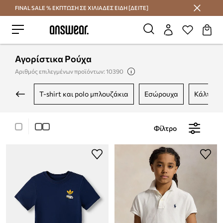
FINAL SALE % ΕΚΠΤΩΣΗ ΣΕ ΧΙΛΙΑΔΕΣ ΕΙΔΗ [ΔΕΙΤΕ]
Εξοικονομήστε με το Answear Club
Αγορίστικα Ρούχα
Αριθμός επιλεγμένων προϊόντων: 10390
t-shirt και polo μπλουζάκια
εσώρουχα
κάλτσες
Φίλτρο