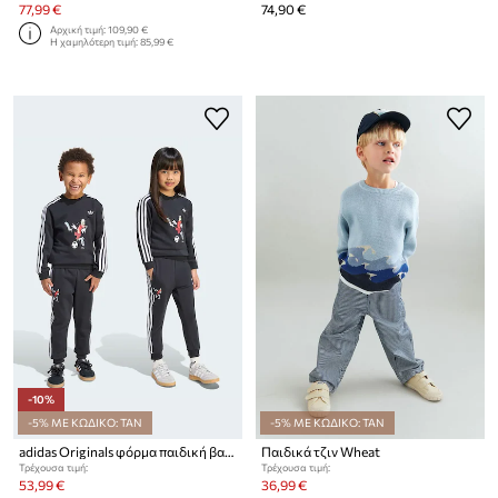
77,99 €
74,90 €
Αρχική τιμή:
109,90 €
Η χαμηλότερη τιμή:
85,99 €
-10%
-5% ΜΕ ΚΩΔΙΚΟ: TAN
-5% ΜΕ ΚΩΔΙΚΟ: TAN
adidas Originals φόρμα παιδική βαμβακερή
Παιδικά τζιν Wheat
Τρέχουσα τιμή:
Τρέχουσα τιμή:
53,99 €
36,99 €