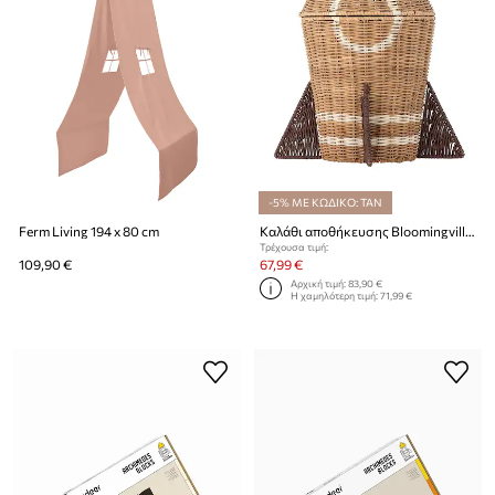
-5% ΜΕ ΚΩΔΙΚΟ: TAN
Ferm Living 194 x 80 cm
Καλάθι αποθήκευσης Bloomingville Space 31 x 35 cm
Τρέχουσα τιμή:
109,90 €
67,99 €
Αρχική τιμή:
83,90 €
Η χαμηλότερη τιμή:
71,99 €