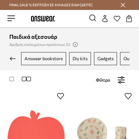
FINAL SALE % ΕΚΠΤΩΣΗ ΣΕ ΧΙΛΙΑΔΕΣ ΕΙΔΗ [ΔΕΙΤΕ]
Εξοικονομήστε με το Answear Club
Παιδικά αξεσουάρ
Αριθμός επιλεγμένων προϊόντων: 52
answear bookstore
diy kits
gadgets
outdoo
Φίλτρο