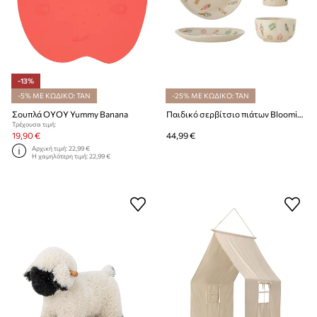
-13%
-5% ΜΕ ΚΩΔΙΚΟ: TAN
-25% ΜΕ ΚΩΔΙΚΟ: TAN
Σουπλά OYOY Yummy Banana
Παιδικό σερβίτσιο πιάτων Bloomingville Nature 210 ml / 335 ml 3-pack
Τρέχουσα τιμή:
19,90 €
44,99 €
Αρχική τιμή:
22,99 €
Η χαμηλότερη τιμή:
22,99 €