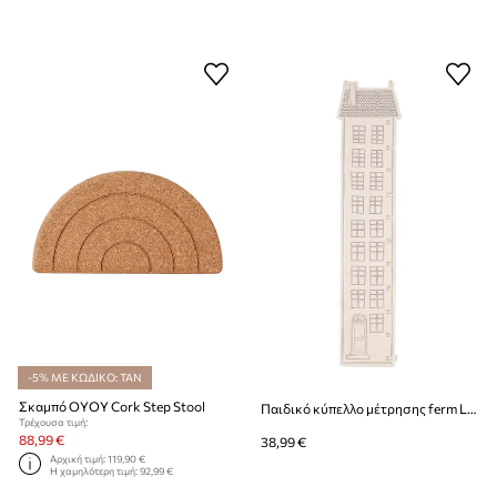
-5% ΜΕ ΚΩΔΙΚΟ: TAN
Σκαμπό OYOY Cork Step Stool
Παιδικό κύπελλο μέτρησης ferm LIVING Abode Growth Chart
Τρέχουσα τιμή:
88,99 €
38,99 €
Αρχική τιμή:
119,90 €
Η χαμηλότερη τιμή:
92,99 €