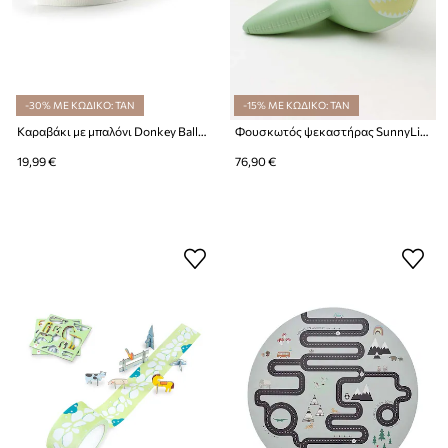
-30% ΜΕ ΚΩΔΙΚΟ: TAN
-15% ΜΕ ΚΩΔΙΚΟ: TAN
Καραβάκι με μπαλόνι Donkey Balloon Puster Speedster
Φουσκωτός ψεκαστήρας SunnyLife Shark Tribe
19,99 €
76,90 €