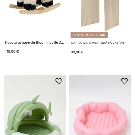
-15% ΜΕ ΚΩΔΙΚΟ: TAN
Κουνιστό παιχνίδι Bloomingville Dolly Rocking Toy
Κουβούκλιο πάνω από το κρεβάτι ferm LIVING Settle Bed Canopy
119,90 €
99,90 €