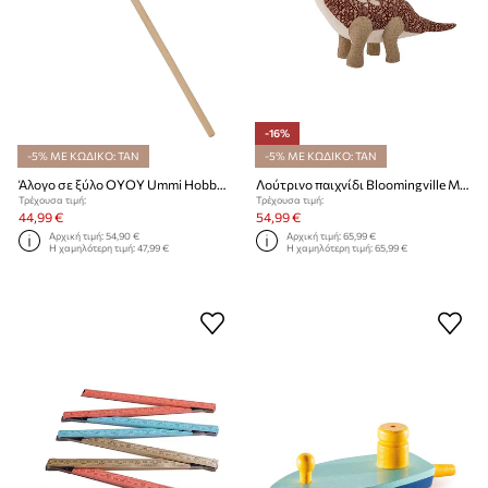
-16%
-5% ΜΕ ΚΩΔΙΚΟ: TAN
-5% ΜΕ ΚΩΔΙΚΟ: TAN
Άλογο σε ξύλο OYOY Ummi Hobby Unicorn
Λούτρινο παιχνίδι Bloomingville Momo Soft
Τρέχουσα τιμή:
Τρέχουσα τιμή:
44,99 €
54,99 €
Αρχική τιμή:
54,90 €
Αρχική τιμή:
65,99 €
Η χαμηλότερη τιμή:
47,99 €
Η χαμηλότερη τιμή:
65,99 €