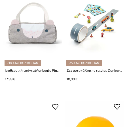
-30% ΜΕ ΚΩΔΙΚΟ: TAN
-15% ΜΕ ΚΩΔΙΚΟ: TAN
Ισοθερμική τσάντα Monbento Pink Sheep Wonder
Σετ αυτοκόλλητης ταινίας Donkey My first Autobahn
17,99 €
18,99 €