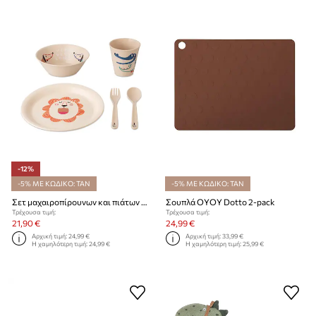
-12%
-5% ΜΕ ΚΩΔΙΚΟ: TAN
-5% ΜΕ ΚΩΔΙΚΟ: TAN
Σετ μαχαιροπίρουνων και πιάτων για παιδιά Koziol 5-pack
Σουπλά OYOY Dotto 2-pack
Τρέχουσα τιμή:
Τρέχουσα τιμή:
21,90 €
24,99 €
Αρχική τιμή:
24,99 €
Αρχική τιμή:
33,99 €
Η χαμηλότερη τιμή:
24,99 €
Η χαμηλότερη τιμή:
25,99 €