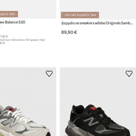
ΔΙΚΟ: TAN
-15% ΜΕ ΚΩΔΙΚΟ: TAN
ew Balance 530
Δερμάτινα sneakers adidas Originals Samba OG
:
89,90 €
1,90 €
τιμή των τελευταίων 30 ημερών προ
90 €