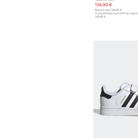
134,90 €
Ταΐσμα και γεύματα
Αρχική τιμή:
149,90 €
Η χαμηλότερη τιμή από την πρώτ
Υφάσματα
149,90 €
Παιχνίδια