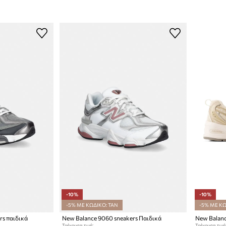
-10%
-10%
-5% ΜΕ ΚΩΔΙΚΟ: TAN
-5% ΜΕ ΚΩ
rs παιδικά
New Balance 9060 sneakers Παιδικά
New Balanc
Τρέχουσα τιμή:
Τρέχουσα τιμή