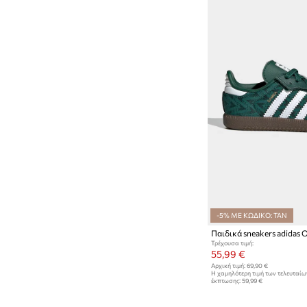
-5% ΜΕ ΚΩΔΙΚΟ: TAN
Τρέχουσα τιμή:
55,99 €
Αρχική τιμή:
69,90 €
Η χαμηλότερη τιμή των τελευταί
έκπτωσης:
59,99 €