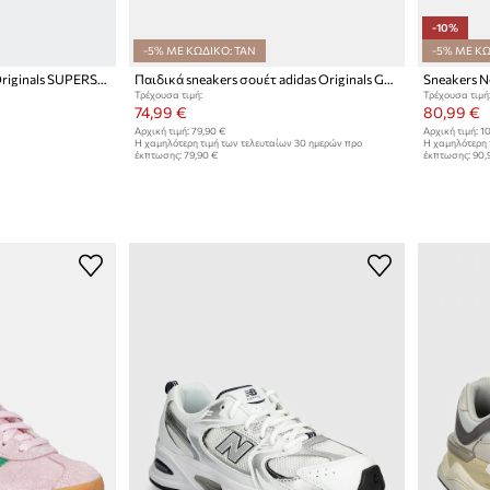
-10%
-5% ΜΕ ΚΩΔΙΚΟ: TAN
-5% ΜΕ ΚΩ
Παιδικά sneakers adidas Originals SUPERSTAR II
Παιδικά sneakers σουέτ adidas Originals GAZELLE BOLD
Sneakers N
Τρέχουσα τιμή:
Τρέχουσα τιμή
74,99 €
80,99 €
Αρχική τιμή:
79,90 €
Αρχική τιμή:
10
Η χαμηλότερη τιμή των τελευταίων 30 ημερών προ
Η χαμηλότερη 
έκπτωσης:
79,90 €
έκπτωσης:
90,