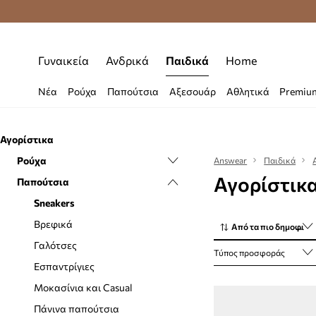
Premium Fashion Benefits
Δωρεάν μεταφορι
Γυναικεία
Ανδρικά
Παιδικά
Home
Νέα
Ρούχα
Παπούτσια
Αξεσουάρ
Αθλητικά
Premiu
Αγορίστικα
Ρούχα
Answear
Παιδικά
Αγορίστικα
Παπούτσια
T-shirt και Polo μπλουζάκια
Εσώρουχα
Sneakers
Κάλτσες
Βρεφικά
Από τα πιο δημοφιλή
Μαγιό
Γαλότσες
Τύπος προσφοράς
Μπουφάν και παλτά
Εσπαντρίγιες
Ολόσωμα κορμάκια
Μοκασίνια και Casual
Ολόσωμα φορμάκια
Πάνινα παπούτσια