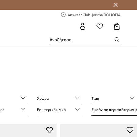
 Answear Club
-20% στην πρώτη παραγγελία
Answear Club
Journal
ΒΟΗΘΕΙΑ
Χρώμα
Τιμή
ρος
Εσωτερικό υλικό
Εμφάνιση περισσότερων 