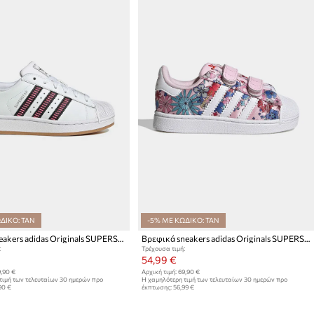
ΔΙΚΟ: TAN
-5% ΜΕ ΚΩΔΙΚΟ: TAN
Παιδικά sneakers adidas Originals SUPERSTAR II
Βρεφικά sneakers adidas Originals SUPERSTAR II
:
Τρέχουσα τιμή:
54,99 €
,90 €
Αρχική τιμή:
69,90 €
τιμή των τελευταίων 30 ημερών προ
Η χαμηλότερη τιμή των τελευταίων 30 ημερών προ
90 €
έκπτωσης:
56,99 €