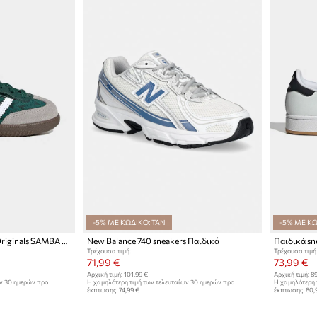
-5% ΜΕ ΚΩΔΙΚΟ: TAN
-5% ΜΕ ΚΩ
Παιδικά sneakers adidas Originals SAMBA OG
New Balance 740 sneakers Παιδικά
Τρέχουσα τιμή:
Τρέχουσα τιμή
71,99 €
73,99 €
Αρχική τιμή:
101,99 €
Αρχική τιμή:
89
ων 30 ημερών προ
Η χαμηλότερη τιμή των τελευταίων 30 ημερών προ
Η χαμηλότερη 
έκπτωσης:
74,99 €
έκπτωσης:
80,