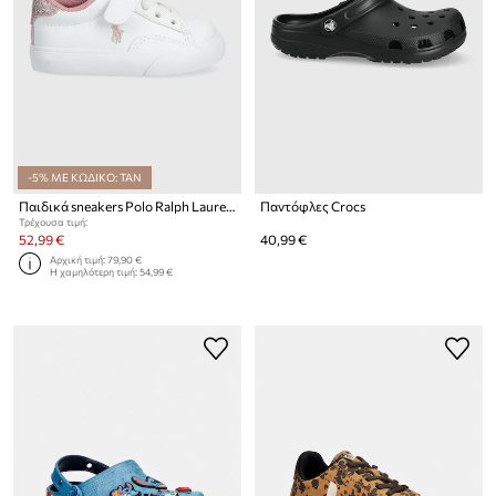
-5% ΜΕ ΚΩΔΙΚΟ: TAN
Παιδικά sneakers Polo Ralph Lauren
Παντόφλες Crocs
Τρέχουσα τιμή:
52,99 €
40,99 €
Αρχική τιμή:
79,90 €
Η χαμηλότερη τιμή:
54,99 €