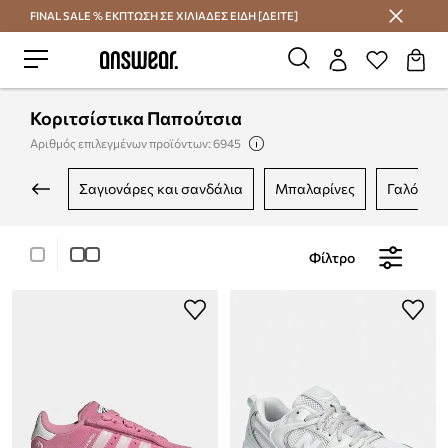
FINAL SALE % ΕΚΠΤΩΣΗ ΣΕ ΧΙΛΙΑΔΕΣ ΕΙΔΗ [ΔΕΙΤΕ]
Εξοικονομήστε με το Answear Club
Κοριτσίστικα Παπούτσια
Αριθμός επιλεγμένων προϊόντων: 6945
σαγιονάρες και σανδάλια
μπαλαρίνες
γαλότσες
Φίλτρο