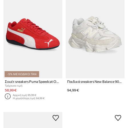
-5% ΜΕ ΚΩΔΙΚΟ: TAN
Σουέτ sneakers Puma Speedcat OG Jr
Παιδικά sneakers New Balance 9060
Τρέχουσα τιμή:
58,99 €
94,99 €
Αρχική τιμή:
85,99 €
Η χαμηλότερη τιμή:
64,99 €