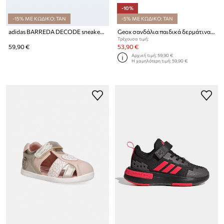
-10%
-15% ΜΕ ΚΩΔΙΚΟ: TAN
-5% ΜΕ ΚΩΔΙΚΟ: TAN
adidas BARREDA DECODE sneakers Παιδικά
Geox σανδάλια παιδικά δερμάτινα SANDAL MACCHIA
Τρέχουσα τιμή:
59,90 €
53,90 €
Αρχική τιμή:
59,90 €
Η χαμηλότερη τιμή:
59,90 €