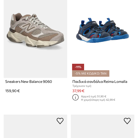
-11%
-5% ΜΕ ΚΩΔΙΚΟ: TAN
Sneakers New Balance 9060
Παιδικά σανδάλια Reima Lomalla
Τρέχουσα τιμή:
159,90 €
37,99 €
Αρχική τιμή:
51,90 €
Η χαμηλότερη τιμή:
42,99 €