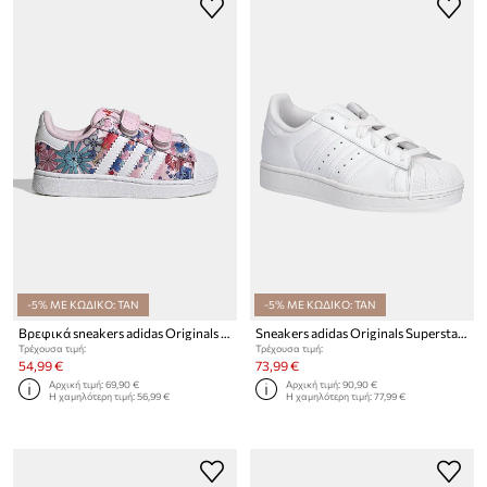
-5% ΜΕ ΚΩΔΙΚΟ: TAN
-5% ΜΕ ΚΩΔΙΚΟ: TAN
Βρεφικά sneakers adidas Originals SUPERSTAR II
Sneakers adidas Originals Superstar II
Τρέχουσα τιμή:
Τρέχουσα τιμή:
54,99 €
73,99 €
Αρχική τιμή:
69,90 €
Αρχική τιμή:
90,90 €
Η χαμηλότερη τιμή:
56,99 €
Η χαμηλότερη τιμή:
77,99 €