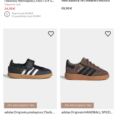
New Balance 740 sneakers παιδικά
Παιδικές παντόφλες Crocs TOY STORY BUZZ CLASSIC CLOG
Τρέχουσα τιμή:
69,99 €
54,99 €
Αρχική τιμή:
65,99 €
Η χαμηλότερη τιμή:
65,99 €
-15% ΜΕ ΚΩΔΙΚΟ: TAN
-15% ΜΕ ΚΩΔΙΚΟ: TAN
adidas Originals μπαλαρίνες Παιδικές SAMBA JANE
adidas Originals HANDBALL SPEZIAL sneakers παιδικά