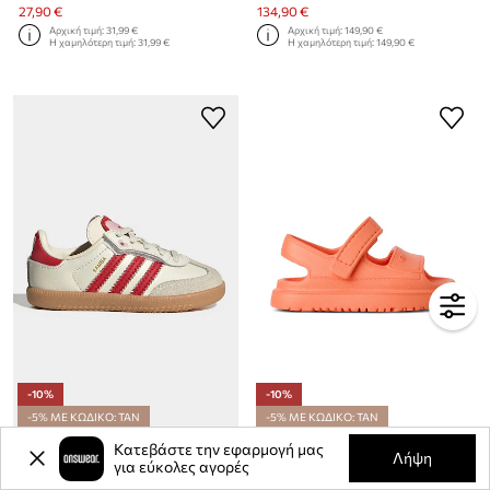
27,90 €
134,90 €
Αρχική τιμή:
31,99 €
Αρχική τιμή:
149,90 €
Η χαμηλότερη τιμή:
31,99 €
Η χαμηλότερη τιμή:
149,90 €
-10%
-10%
-5% ΜΕ ΚΩΔΙΚΟ: TAN
-5% ΜΕ ΚΩΔΙΚΟ: TAN
Παιδικά δερμάτινα sneakers adidas Originals SAMBA OG
UGG σανδάλια Παιδικά GOLDENGLOW
Κατεβάστε την εφαρμογή μας
Λήψη
Τρέχουσα τιμή:
Τρέχουσα τιμή:
για εύκολες αγορές
53,99 €
53,90 €