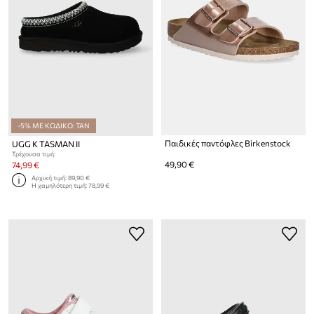
-5% ΜΕ ΚΩΔΙΚΟ: TAN
Παιδικές παντόφλες Birkenstock
UGG K TASMAN II
Τρέχουσα τιμή:
49,90 €
74,99 €
Αρχική τιμή:
89,90 €
Η χαμηλότερη τιμή:
78,99 €