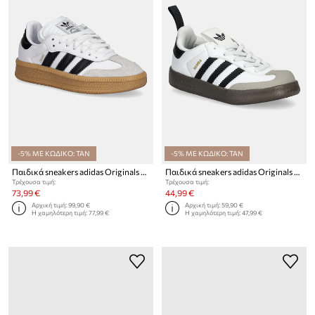
-5% ΜΕ ΚΩΔΙΚΟ: TAN
-5% ΜΕ ΚΩΔΙΚΟ: TAN
Παιδικά sneakers adidas Originals SAMBA XLG
Παιδικά sneakers adidas Originals ADIFOM SAMBA 360
Τρέχουσα τιμή:
Τρέχουσα τιμή:
73,99 €
44,99 €
Αρχική τιμή:
99,90 €
Αρχική τιμή:
59,90 €
Η χαμηλότερη τιμή:
77,99 €
Η χαμηλότερη τιμή:
47,99 €