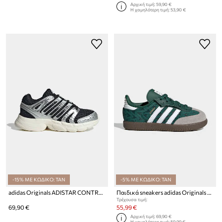
Αρχική τιμή:
59,90 €
Η χαμηλότερη τιμή:
53,90 €
-15% ΜΕ ΚΩΔΙΚΟ: TAN
-5% ΜΕ ΚΩΔΙΚΟ: TAN
adidas Originals ADISTAR CONTROL 5 sneakers παιδικά
Παιδικά sneakers adidas Originals SAMBA OG
Τρέχουσα τιμή:
69,90 €
55,99 €
Αρχική τιμή:
69,90 €
Η χαμηλότερη τιμή:
59,99 €