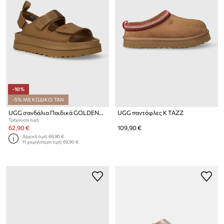
-10%
-5% ΜΕ ΚΩΔΙΚΟ: TAN
UGG σανδάλια Παιδικά GOLDENGLOW
UGG παντόφλες K TAZZ
Τρέχουσα τιμή:
62,90 €
109,90 €
Αρχική τιμή:
69,90 €
Η χαμηλότερη τιμή:
69,90 €