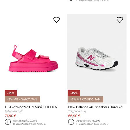
-10%
-10%
-5% ΜΕ ΚΩΔΙΚΟ: TAN
-5% ΜΕ ΚΩΔΙΚΟ: TAN
UGG σανδάλια Παιδικά GOLDENGLOW GLOSSY SPARKLES
New Balance 740 sneakers Παιδικά
Τρέχουσα τιμή:
Τρέχουσα τιμή:
71,90 €
66,90 €
Αρχική τιμή:
79,90 €
Αρχική τιμή:
74,99 €
Η χαμηλότερη τιμή:
79,90 €
Η χαμηλότερη τιμή:
74,99 €