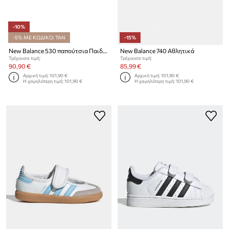
-10%
-5% ΜΕ ΚΩΔΙΚΟ: TAN
-15%
New Balance 530 παπούτσια Παιδικά
New Balance 740 Αθλητικά
Τρέχουσα τιμή:
Τρέχουσα τιμή:
90,90 €
85,99 €
Αρχική τιμή:
101,90 €
Αρχική τιμή:
101,90 €
Η χαμηλότερη τιμή:
101,90 €
Η χαμηλότερη τιμή:
101,90 €