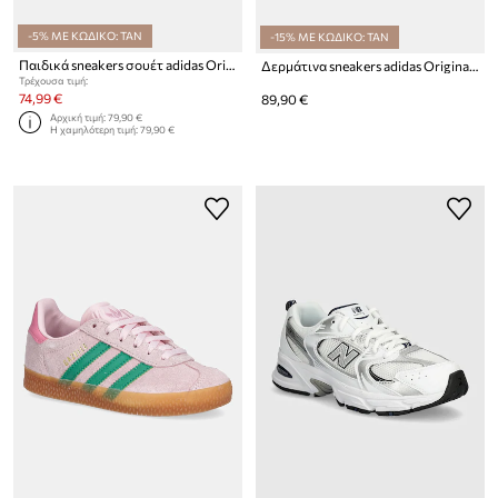
-5% ΜΕ ΚΩΔΙΚΟ: TAN
-15% ΜΕ ΚΩΔΙΚΟ: TAN
Παιδικά sneakers σουέτ adidas Originals GAZELLE BOLD
Δερμάτινα sneakers adidas Originals Samba OG
Τρέχουσα τιμή:
74,99 €
89,90 €
Αρχική τιμή:
79,90 €
Η χαμηλότερη τιμή:
79,90 €