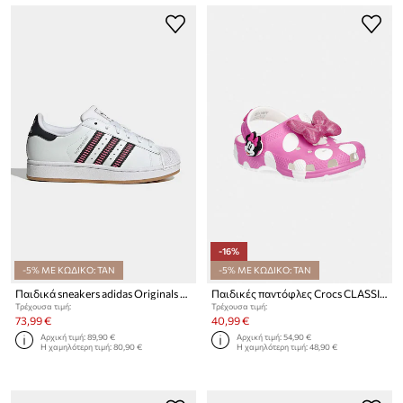
-16%
-5% ΜΕ ΚΩΔΙΚΟ: TAN
-5% ΜΕ ΚΩΔΙΚΟ: TAN
Παιδικά sneakers adidas Originals SUPERSTAR II
Παιδικές παντόφλες Crocs CLASSIC MINNIE MOUSE CLOG T
Τρέχουσα τιμή:
Τρέχουσα τιμή:
73,99 €
40,99 €
Αρχική τιμή:
89,90 €
Αρχική τιμή:
54,90 €
Η χαμηλότερη τιμή:
80,90 €
Η χαμηλότερη τιμή:
48,90 €