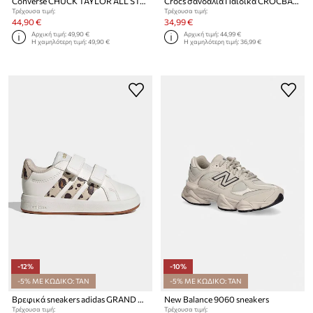
Converse CHUCK TAYLOR ALL STAR 2V HELLO KITTY πάνινα sneakers παιδικά
Crocs σανδάλια Παιδικά CROCBAND CRUISER SANDAL
Τρέχουσα τιμή:
Τρέχουσα τιμή:
44,90 €
34,99 €
Αρχική τιμή:
49,90 €
Αρχική τιμή:
44,99 €
Η χαμηλότερη τιμή:
49,90 €
Η χαμηλότερη τιμή:
36,99 €
-12%
-10%
-5% ΜΕ ΚΩΔΙΚΟ: TAN
-5% ΜΕ ΚΩΔΙΚΟ: TAN
Βρεφικά sneakers adidas GRAND COURT 3.0
New Balance 9060 sneakers
Τρέχουσα τιμή:
Τρέχουσα τιμή: