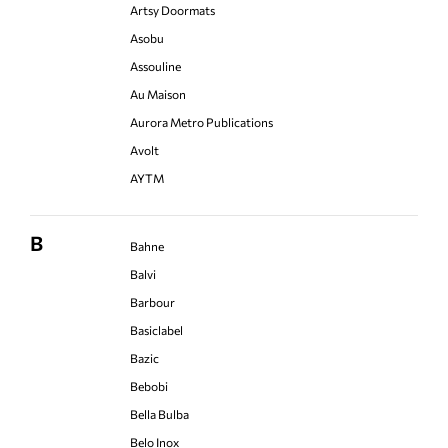
Artsy Doormats
Asobu
Assouline
Au Maison
Aurora Metro Publications
Avolt
AYTM
B
Bahne
Balvi
Barbour
Basiclabel
Bazic
Bebobi
Bella Bulba
Belo Inox