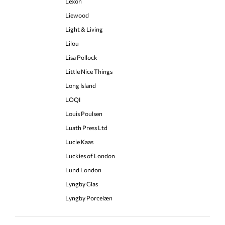
Lexon
Liewood
Light & Living
Lilou
Lisa Pollock
Little Nice Things
Long Island
LOQI
Louis Poulsen
Luath Press Ltd
Lucie Kaas
Luckies of London
Lund London
Lyngby Glas
Lyngby Porcelæn