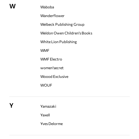
W
Waboba
Wanderflower
Welbeck Publishing Group
Weldon Owen Children's Books
White Lion Publishing
WMF
WMF Electro
women'secret
Woood Exclusive
WOUF
Y
Yamazaki
Yaxell
Yves Delorme