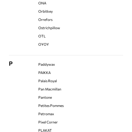
ONA
Orbitkey
Orrefors
Ostrichpillow
OTL
OYOY
P
Paddywax
PAIKKA
Palais Royal
Pan Macmillan
Pantone
Petites Pommes
Petromax
Pixel Corner
PLAKAT