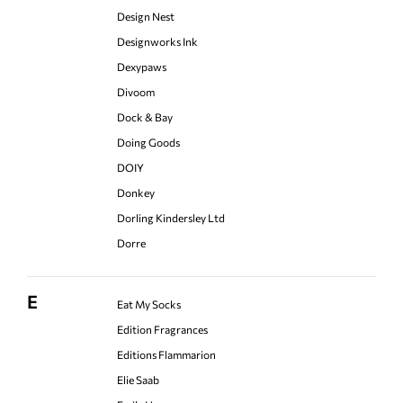
Design Nest
Designworks Ink
Dexypaws
Divoom
Dock & Bay
Doing Goods
DOIY
Donkey
Dorling Kindersley Ltd
Dorre
E
Eat My Socks
Edition Fragrances
Editions Flammarion
Elie Saab