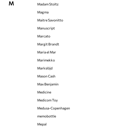
M
Madam Stoltz
Magma
Maitre Savonitto
Manuscript
Marcato
Margit Brandt
Maria el Mar
Marimekko
Markslöjd
Mason Cash
Max Benjamin
Medicine
Medicom Toy
Medusa-Copenhagen
memobottle
Mepal