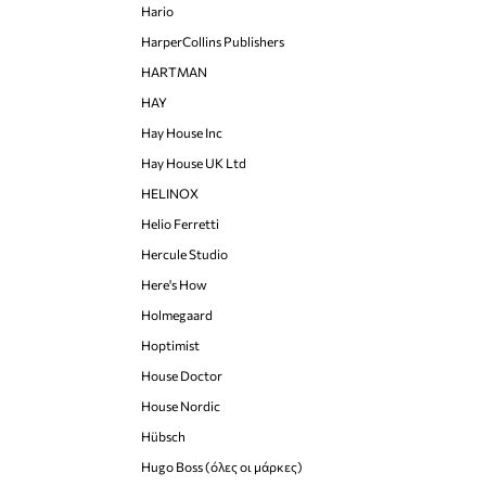
Hario
HarperCollins Publishers
HARTMAN
HAY
Hay House Inc
Hay House UK Ltd
HELINOX
Helio Ferretti
Hercule Studio
Here's How
Holmegaard
Hoptimist
House Doctor
House Nordic
Hübsch
Hugo Boss (όλες οι μάρκες)