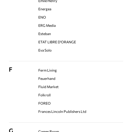
Emile Henry
Energea
ENO
ERG Media
Esteban
ETAT LIBRE D'ORANGE
Eva Solo
F
Ferm Living
Feuerhand
Fluid Market
Folkroll
FOREO
Frances Lincoln Publishers Ltd
G
Games Room