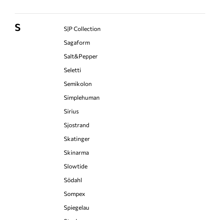
S
S|P Collection
Sagaform
Salt&Pepper
Seletti
Semikolon
Simplehuman
Sirius
Sjostrand
Skatinger
Skinarma
Slowtide
Södahl
Sompex
Spiegelau