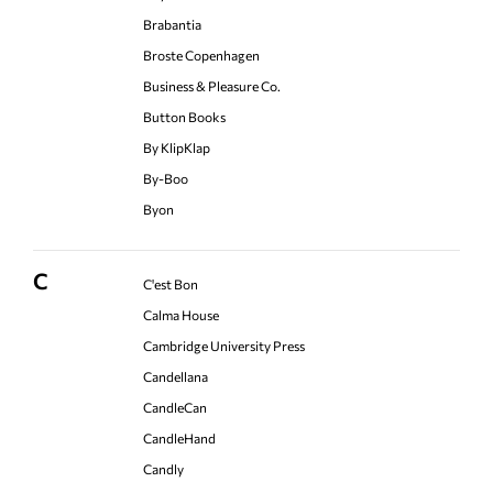
Brabantia
Broste Copenhagen
Business & Pleasure Co.
Button Books
By KlipKlap
By-Boo
Byon
C
C'est Bon
Calma House
Cambridge University Press
Candellana
CandleCan
CandleHand
Candly