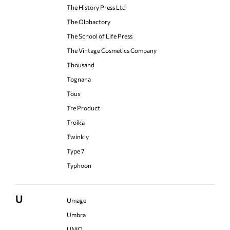
The History Press Ltd
The Olphactory
The School of Life Press
The Vintage Cosmetics Company
Thousand
Tognana
Tous
Tre Product
Troika
Twinkly
Type 7
Typhoon
U
Umage
Umbra
UNIQ