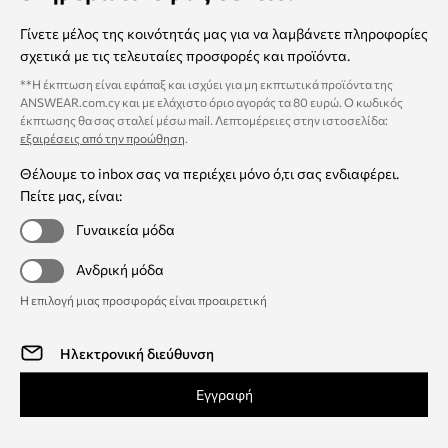
Γίνετε μέλος της κοινότητάς μας για να λαμβάνετε πληροφορίες
σχετικά με τις τελευταίες προσφορές και προϊόντα.
**Η έκπτωση είναι εφάπαξ και ισχύει για μη εκπτωτικά προϊόντα της
ANSWEAR.com.cy και με ελάχιστο όριο αγοράς τα 80 ευρώ. Ο κωδικός
έκπτωσης θα σας σταλεί μέσω mail. Λεπτομέρειες στην ιστοσελίδα:
εξαιρέσεις από την προώθηση
.
Θέλουμε το inbox σας να περιέχει μόνο ό,τι σας ενδιαφέρει.
Πείτε μας, είναι:
Γυναικεία μόδα
Ανδρική μόδα
Η επιλογή μιας προσφοράς είναι προαιρετική
Εγγραφή