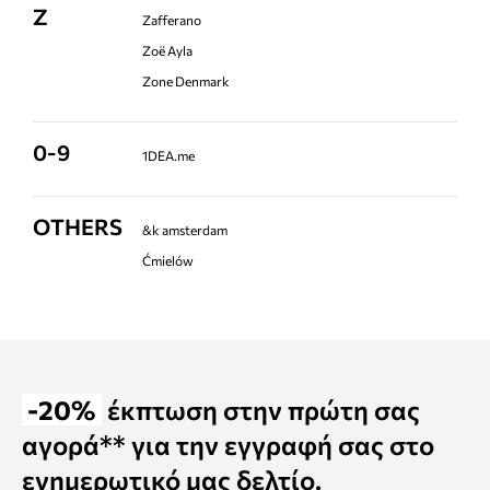
Z
Zafferano
Zoë Ayla
Zone Denmark
0-9
1DEA.me
OTHERS
&k amsterdam
Ćmielów
-20%
έκπτωση στην πρώτη σας
αγορά** για την εγγραφή σας στο
ενημερωτικό μας δελτίο.