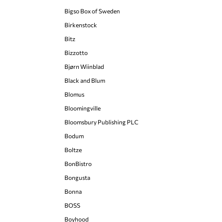
Bigso Box of Sweden
Birkenstock
Bitz
Bizzotto
Bjørn Wiinblad
Black and Blum
Blomus
Bloomingville
Bloomsbury Publishing PLC
Bodum
Boltze
BonBistro
Bongusta
Bonna
BOSS
Boyhood