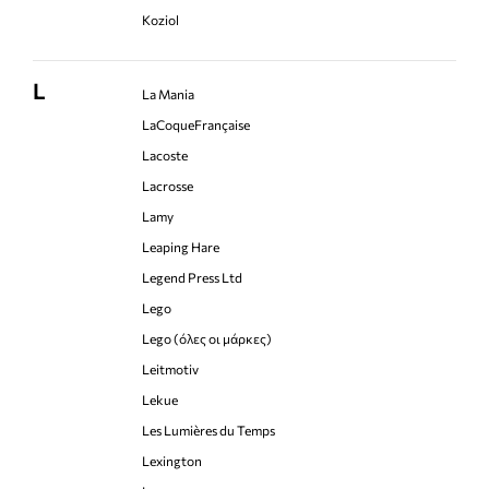
Koziol
L
La Mania
LaCoqueFrançaise
Lacoste
Lacrosse
Lamy
Leaping Hare
Legend Press Ltd
Lego
Lego (όλες οι μάρκες)
Leitmotiv
Lekue
Les Lumières du Temps
Lexington