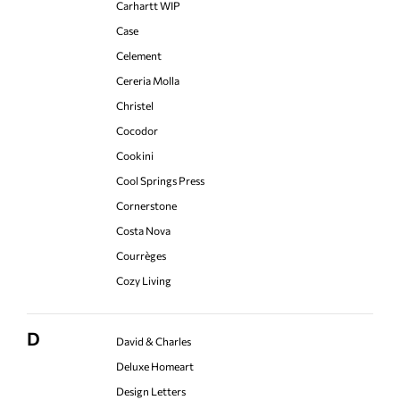
Carhartt WIP
Case
Celement
Cereria Molla
Christel
Cocodor
Cookini
Cool Springs Press
Cornerstone
Costa Nova
Courrèges
Cozy Living
D
David & Charles
Deluxe Homeart
Design Letters