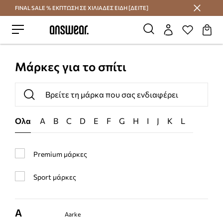
FINAL SALE % ΕΚΠΤΩΣΗ ΣΕ ΧΙΛΙΑΔΕΣ ΕΙΔΗ [ΔΕΙΤΕ]
Εξοικονομήστε με το Answear Club
Μάρκες για το σπίτι
Ολα
A
B
C
D
E
F
G
H
I
J
K
L
M
N
Premium μάρκες
Sport μάρκες
A
Aarke