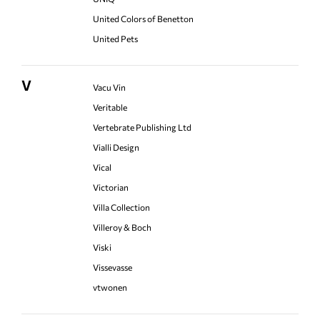
United Colors of Benetton
United Pets
V
Vacu Vin
Veritable
Vertebrate Publishing Ltd
Vialli Design
Vical
Victorian
Villa Collection
Villeroy & Boch
Viski
Vissevasse
vtwonen