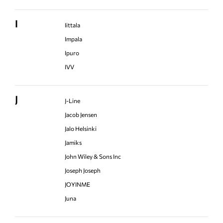
I
Iittala
Impala
Ipuro
IVV
J
J-Line
Jacob Jensen
Jalo Helsinki
Jamiks
John Wiley & Sons Inc
Joseph Joseph
JOYINME
Juna