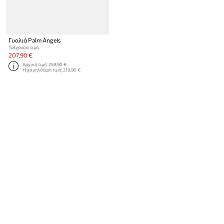
Γυαλιά Palm Angels
Τρέχουσα τιμή:
207,90 €
Αρχική τιμή:
259,90 €
Η χαμηλότερη τιμή:
219,90 €