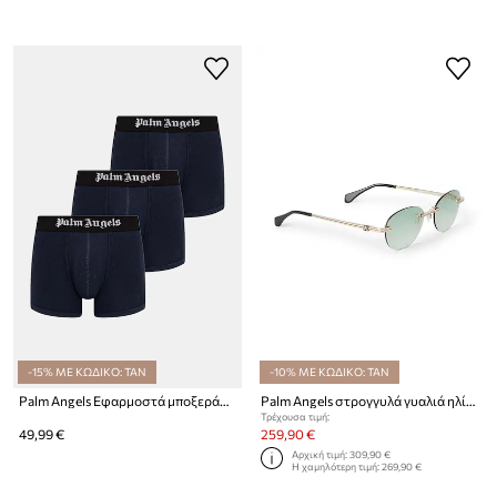
-15% ΜΕ ΚΩΔΙΚΟ: TAN
-10% ΜΕ ΚΩΔΙΚΟ: TAN
Palm Angels Εφαρμοστά μποξεράκια Ανδρικά βαμβάκι με ελαστάν 3-pack
Palm Angels στρογγυλά γυαλιά ηλίου
Τρέχουσα τιμή:
49,99 €
259,90 €
Αρχική τιμή:
309,90 €
Η χαμηλότερη τιμή:
269,90 €