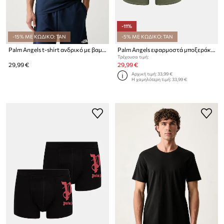
-11%
-15% ΜΕ ΚΩΔΙΚΟ: TAN
-5% ΜΕ ΚΩΔΙΚΟ: TAN
Palm Angels t-shirt ανδρικό με βαμβάκι
Palm Angels εφαρμοστά μποξεράκια Ανδρικά με βαμβάκι 2-pack
Τρέχουσα τιμή:
29,99 €
29,99 €
Αρχική τιμή:
33,99 €
Η χαμηλότερη τιμή:
33,99 €