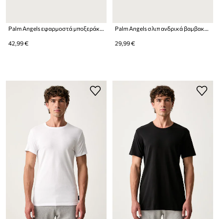
Palm Angels εφαρμοστά μποξεράκια ανδρικά με βαμβάκι 3-pack
Palm Angels σλιπ ανδρικά βαμβακερά με ελαστάν 2-pack
42,99 €
29,99 €