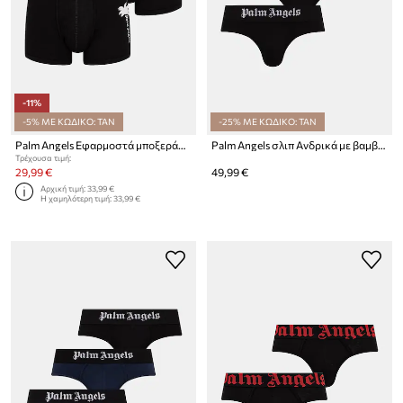
-11%
-5% ΜΕ ΚΩΔΙΚΟ: TAN
-25% ΜΕ ΚΩΔΙΚΟ: TAN
Palm Angels Εφαρμοστά μποξεράκια ανδρικά βαμβακερά με ελαστάν 2-pack
Palm Angels σλιπ Ανδρικά με βαμβάκι 3-pack
Τρέχουσα τιμή:
29,99 €
49,99 €
Αρχική τιμή:
33,99 €
Η χαμηλότερη τιμή:
33,99 €