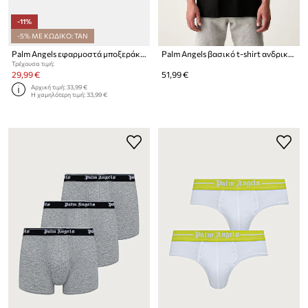
-11%
-5% ΜΕ ΚΩΔΙΚΟ: TAN
Palm Angels εφαρμοστά μποξεράκια ανδρικά με βαμβάκι 2-pack
Palm Angels βασικό t-shirt ανδρικό 3-pack
Τρέχουσα τιμή:
29,99 €
51,99 €
Αρχική τιμή:
33,99 €
Η χαμηλότερη τιμή:
33,99 €