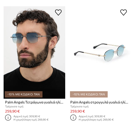
-10% ΜΕ ΚΩΔΙΚΟ: TAN
-10% ΜΕ ΚΩΔΙΚΟ: TAN
Palm Angels Τετράγωνα γυαλιά ηλίου
Palm Angels στρογγυλά γυαλιά ηλίου
Τρέχουσα τιμή:
Τρέχουσα τιμή:
259,90 €
259,90 €
Αρχική τιμή:
309,90 €
Αρχική τιμή:
309,90 €
Η χαμηλότερη τιμή:
269,90 €
Η χαμηλότερη τιμή:
269,90 €