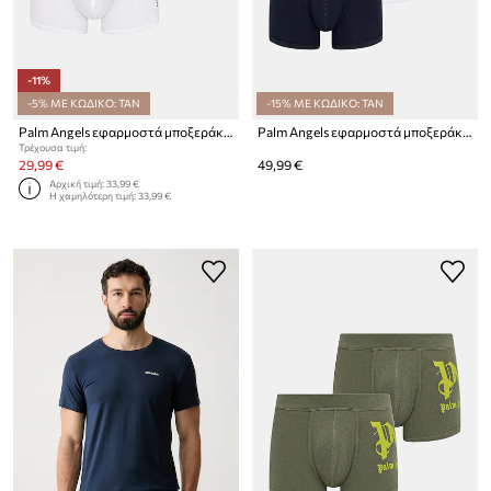
-11%
-5% ΜΕ ΚΩΔΙΚΟ: TAN
-15% ΜΕ ΚΩΔΙΚΟ: TAN
Palm Angels εφαρμοστά μποξεράκια ανδρικά βαμβάκι με ελαστάν 2-pack
Palm Angels εφαρμοστά μποξεράκια Ανδρικά βαμβάκι με ελαστάν 3-pack
Τρέχουσα τιμή:
29,99 €
49,99 €
Αρχική τιμή:
33,99 €
Η χαμηλότερη τιμή:
33,99 €