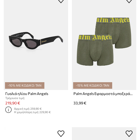
-10% ΜΕ ΚΩΔΙΚΟ: TAN
-15% ΜΕ ΚΩΔΙΚΟ: TAN
Γυαλιά ηλίου Palm Angels
Palm Angels Εφαρμοστά μποξεράκια ανδρικά με βαμβάκι 2-pack
Τρέχουσα τιμή:
219,90 €
33,99 €
Αρχική τιμή:
259,90 €
Η χαμηλότερη τιμή:
229,90 €