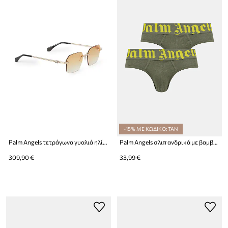
-15% ΜΕ ΚΩΔΙΚΟ: TAN
Palm Angels τετράγωνα γυαλιά ηλίου
Palm Angels σλιπ ανδρικά με βαμβάκι 2-pack
309,90 €
33,99 €