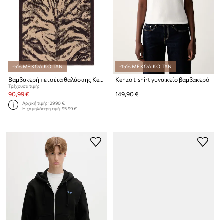
-5% ΜΕ ΚΩΔΙΚΟ: TAN
-15% ΜΕ ΚΩΔΙΚΟ: TAN
Βαμβακερή πετσέτα θαλάσσης Kenzo KFAUVE Naturel 90 x 160 cm
Kenzo t-shirt γυναικείο βαμβακερό
Τρέχουσα τιμή:
90,99 €
149,90 €
Αρχική τιμή:
129,90 €
Η χαμηλότερη τιμή:
95,99 €