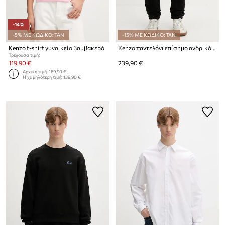
-14%
-5% ΜΕ ΚΩΔΙΚΟ: TAN
-15% ΜΕ ΚΩΔΙΚΟ: TAN
Kenzo t-shirt γυναικείο βαμβακερό
Kenzo παντελόνι επίσημο ανδρικό βαμβακερό
Τρέχουσα τιμή:
119,90 €
239,90 €
Αρχική τιμή:
169,90 €
Η χαμηλότερη τιμή:
139,90 €