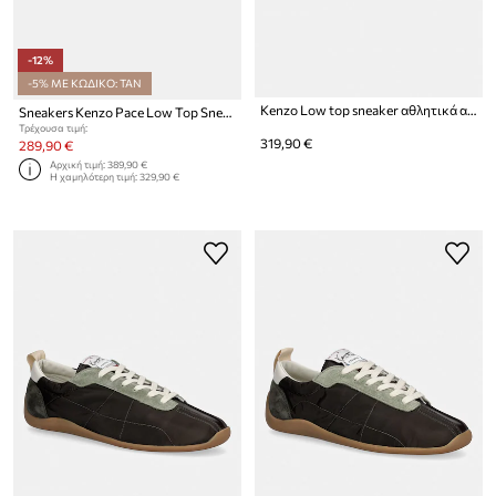
-12%
-5% ΜΕ ΚΩΔΙΚΟ: TAN
Kenzo Low top sneaker αθλητικά ανδρικά
Sneakers Kenzo Pace Low Top Sneakers
Τρέχουσα τιμή:
319,90 €
289,90 €
Αρχική τιμή:
389,90 €
Η χαμηλότερη τιμή:
329,90 €