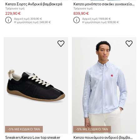
Kenzo Σορτς Ανδρικά βαμβακερά
Kenzo μονόπετο σακάκι γυναικείο με μαλλί
Τρέχουσα τιμή:
Τρέχουσα τιμή:
229,90 €
839,90 €
Αρχική τιμή:
309,90 €
Αρχική τιμή:
1169,90 €
Η χαμηλότερη τιμή:
249,90 €
Η χαμηλότερη τιμή:
939,90 €
-5% ΜΕ ΚΩΔΙΚΟ: TAN
-5% ΜΕ ΚΩΔΙΚΟ: TAN
Sneakers Kenzo Low top sneaker
Kenzo πουκάμισο ανδρικό βαμβακερό