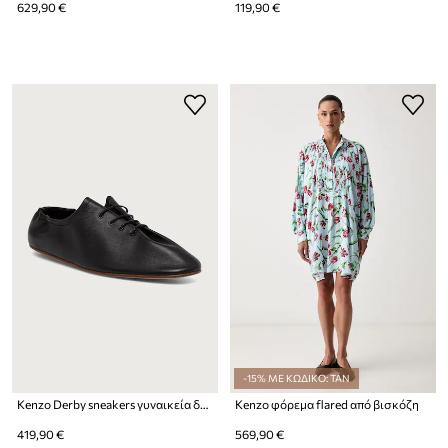
629,90 €
119,90 €
-15% ΜΕ ΚΩΔΙΚΟ: TAN
Kenzo Derby sneakers γυναικεία δερμάτινα
Kenzo φόρεμα flared από βισκόζη
419,90 €
569,90 €