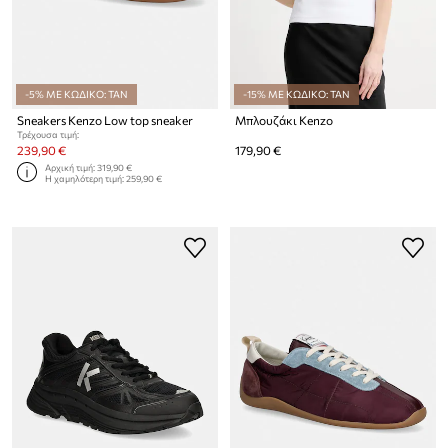
-5% ΜΕ ΚΩΔΙΚΟ: TAN
-15% ΜΕ ΚΩΔΙΚΟ: TAN
Sneakers Kenzo Low top sneaker
Μπλουζάκι Kenzo
Τρέχουσα τιμή:
239,90 €
179,90 €
Αρχική τιμή:
319,90 €
Η χαμηλότερη τιμή:
259,90 €