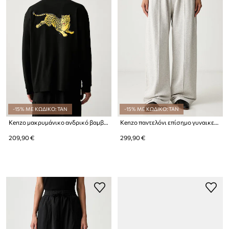
-15% ΜΕ ΚΩΔΙΚΟ: TAN
-15% ΜΕ ΚΩΔΙΚΟ: TAN
Kenzo μακρυμάνικο ανδρικό βαμβακερό
Kenzo παντελόνι επίσημο γυναικείο βαμβακερό
209,90 €
299,90 €