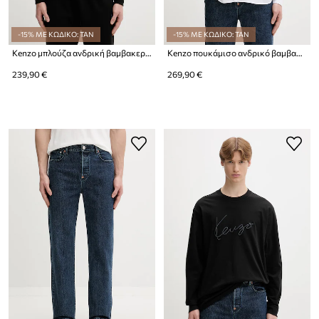
-15% ΜΕ ΚΩΔΙΚΟ: TAN
-15% ΜΕ ΚΩΔΙΚΟ: TAN
Kenzo μπλούζα ανδρική βαμβακερή
Kenzo πουκάμισο ανδρικό βαμβακερό
239,90 €
269,90 €