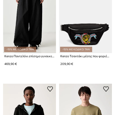
-15% ΜΕ ΚΩΔΙΚΟ: TAN
-15% ΜΕ ΚΩΔΙΚΟ: TAN
Kenzo Παντελόνι επίσημο γυναικείο
Kenzo Τσαντάκι μέσης που φοριέται στους ώμους Ανδρικό
469,90 €
209,90 €