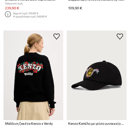
Τρέχουσα τιμή:
239,90 €
109,90 €
Αρχική τιμή:
319,90 €
Η χαμηλότερη τιμή:
249,90 €
Μάλλινη ζακέτα Kenzo x Verdy
Kenzo Καπέλο με γείσο γυναικείο βαμβακερό