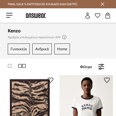
FINAL SALE % ΕΚΠΤΩΣΗ ΣΕ ΧΙΛΙΑΔΕΣ ΕΙΔΗ [ΔΕΙΤΕ]
Εξοικονομήστε με το Answear Club
Kenzo
Αριθμός επιλεγμένων προϊόντων: 476
γυναικεία
ανδρικά
home
Φίλτρο