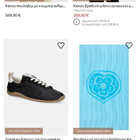
Kenzo πουλόβερ με κουμπιά ανδρικό με βαμβάκι
Kenzo βραδινό γιλέκο γυναικείο με μαλλί
Τρέχουσα τιμή:
569,90 €
269,90 €
Αρχική τιμή:
379,90 €
Η χαμηλότερη τιμή:
299,90 €
-5% ΜΕ ΚΩΔΙΚΟ: TAN
-30% ΜΕ ΚΩΔΙΚΟ: TAN
Sneakers Kenzo Low top sneaker
Βαμβακερή πετσέτα θαλάσσης Kenzo KHEART Turquoise 90 x 160 cm