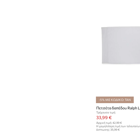
-5% ΜΕ ΚΩΔΙΚΟ: TAN
Τρέχουσα τιμή:
33,99 €
Αρχική τιμή:
42,99 €
Η χαμηλότερη τιμή των τελευταί
έκπτωσης:
35,99 €