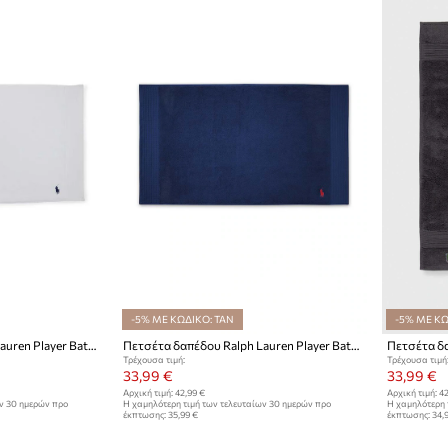
-5% ΜΕ ΚΩΔΙΚΟ: TAN
-5% ΜΕ ΚΩ
Πετσέτα δαπέδου Ralph Lauren Player Bath Mat
Πετσέτα δαπέδου Ralph Lauren Player Bath Mat
Πετσέτα δ
Τρέχουσα τιμή:
Τρέχουσα τιμή
33,99 €
33,99 €
Αρχική τιμή:
42,99 €
Αρχική τιμή:
42
ων 30 ημερών προ
Η χαμηλότερη τιμή των τελευταίων 30 ημερών προ
Η χαμηλότερη 
έκπτωσης:
35,99 €
έκπτωσης:
34,