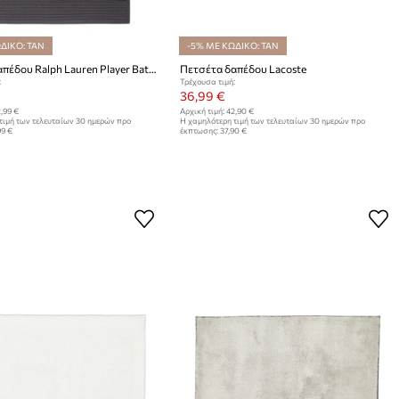
ΔΙΚΟ: TAN
-5% ΜΕ ΚΩΔΙΚΟ: TAN
Πετσέτα δαπέδου Ralph Lauren Player Bath Mat
Πετσέτα δαπέδου Lacoste
:
Τρέχουσα τιμή:
36,99 €
,99 €
Αρχική τιμή:
42,90 €
τιμή των τελευταίων 30 ημερών προ
Η χαμηλότερη τιμή των τελευταίων 30 ημερών προ
99 €
έκπτωσης:
37,90 €