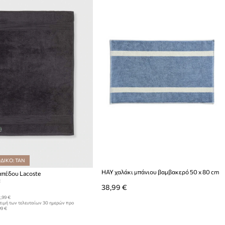
ΔΙΚΟ: TAN
HAY χαλάκι μπάνιου βαμβακερό 50 x 80 cm
απέδου Lacoste
:
38,99 €
,99 €
τιμή των τελευταίων 30 ημερών προ
99 €