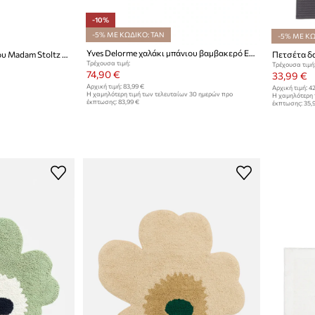
-10%
-5% ΜΕ ΚΩΔΙΚΟ: TAN
-5% ΜΕ ΚΩ
Yves Delorme χαλάκι μπάνιου βαμβακερό EZE 55 x 90 cm
Βαμβακερό χαλάκι μπάνιου Madam Stoltz 50 x 80 cm
Τρέχουσα τιμή:
Τρέχουσα τιμή
74,90 €
33,99 €
Αρχική τιμή:
83,99 €
Αρχική τιμή:
42
Η χαμηλότερη τιμή των τελευταίων 30 ημερών προ
Η χαμηλότερη 
έκπτωσης:
83,99 €
έκπτωσης:
35,