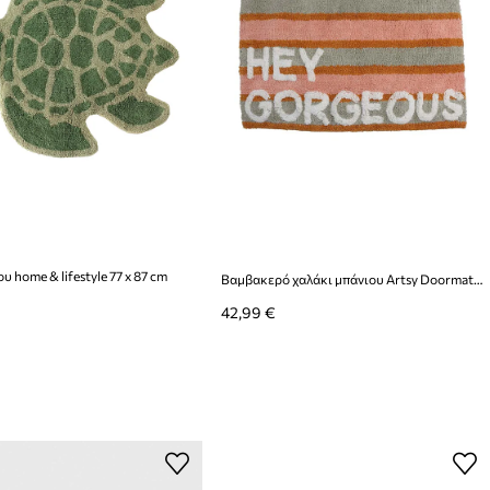
υ home & lifestyle 77 x 87 cm
Βαμβακερό χαλάκι μπάνιου Artsy Doormats 50 x 80 cm
42,99 €