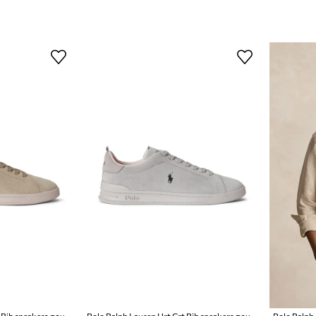
Polo Ralph Lauren Hrt Crt Rib sneakers σουέτ
Polo Ralph Lauren Hrt Crt Rib sneakers σουέτ
Polo Ralph