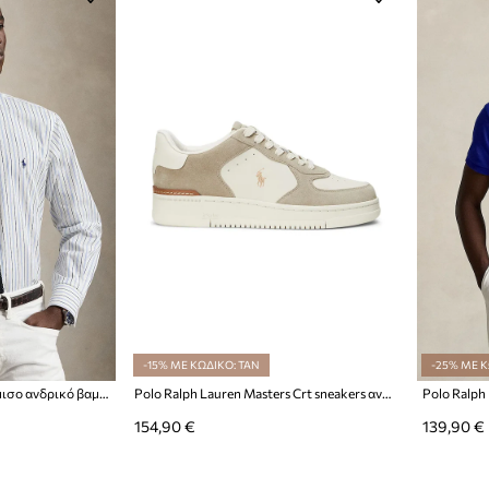
-15% ΜΕ ΚΩΔΙΚΟ: TAN
-25% ΜΕ Κ
Polo Ralph Lauren πουκάμισο ανδρικό βαμβακερό
Polo Ralph Lauren Masters Crt sneakers ανδρικά δερμάτινα
154,90 €
139,90 €