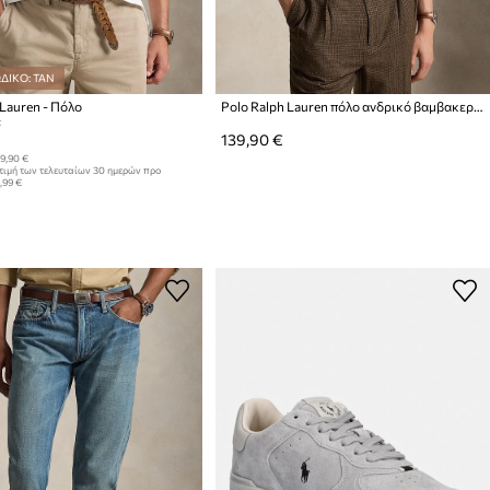
ΔΙΚΟ: TAN
 Lauren - Πόλο
Polo Ralph Lauren πόλο ανδρικό βαμβακερό με ελαστάν
:
139,90 €
9,90 €
τιμή των τελευταίων 30 ημερών προ
,99 €