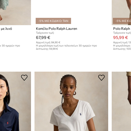
-5% ΜΕ ΚΩΔΙΚΟ: TAN
-5% ΜΕ ΚΩ
 με λινό
Καπέλο Polo Ralph Lauren
Polo Ralph
Τρέχουσα τιμή:
Τρέχουσα τιμή
67,99 €
95,99 €
Αρχική τιμή:
84,90 €
Αρχική τιμή:
13
ων 30 ημερών προ
Η χαμηλότερη τιμή των τελευταίων 30 ημερών προ
Η χαμηλότερη 
έκπτωσης:
59,99 €
έκπτωσης:
100