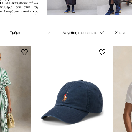
 Lauren εκπέμπουν πάνω
λευθερία του στυλ, τη
ων διαφόρων κοπών και
αντισυμβατική κατασκευή.
Τμήμα
Μέγεθος κατασκευαστή
Χρώμα