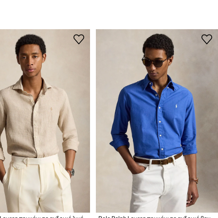
 Lauren πουκάμισο ανδρικό λινό
Polo Ralph Lauren πουκάμισο ανδρικό βαμβακερό