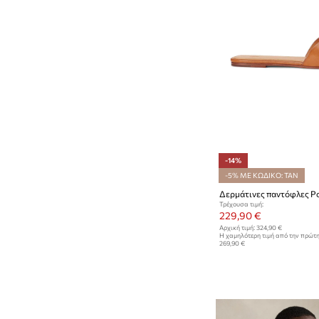
-14%
-5% ΜΕ ΚΩΔΙΚΟ: TAN
Τρέχουσα τιμή:
229,90 €
Αρχική τιμή:
324,90 €
Η χαμηλότερη τιμή από την πρώτ
269,90 €