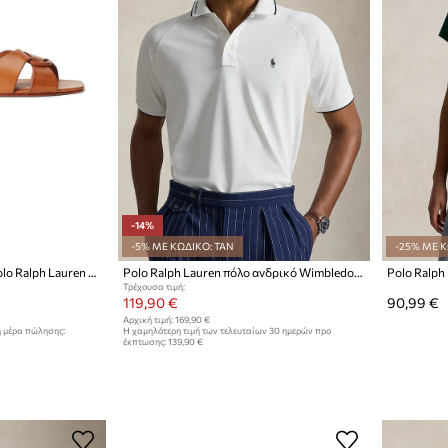
-14%
-5% ΜΕ ΚΩΔΙΚΟ: TAN
-25% ΜΕ Κ
Δερμάτινες παντόφλες Polo Ralph Lauren Ring
Polo Ralph Lauren πόλο ανδρικό Wimbledon
Τρέχουσα τιμή:
119,90 €
90,99 €
Αρχική τιμή:
169,90 €
η μέρα πώλησης:
Η χαμηλότερη τιμή των τελευταίων 30 ημερών προ
έκπτωσης:
139,90 €