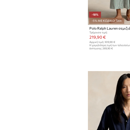
-18%
-5% ΜΕ ΚΩΔΙΚΟ: TAN
Polo Ralph Lauren σεμιζιέ
Τρέχουσα τιμή:
219,90 €
Αρχική τιμή:
309,90 €
Η χαμηλότερη τιμή των τελευταί
έκπτωσης:
269,90 €