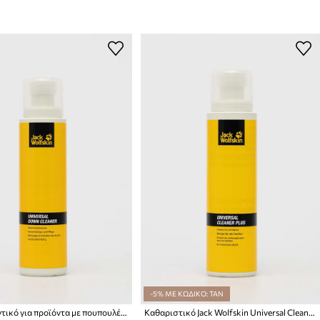
-5% ΜΕ ΚΩΔΙΚΟ: TAN
Απορρυπαντικό για προϊόντα με πουπουλένιο γέμισμα Jack Wolfskin 10
Καθαριστικό Jack Wolfskin Universal Cleaner