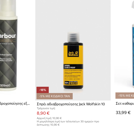
-18%
-15% ΜΕ Κ
-5% ΜΕ ΚΩΔΙΚΟ: TAN
Σετ καθαρισμού και αδιαβροχοποίησης εξωτερικών ενδυμάτων Barbour 2 x 300 ml
Σπρέι αδιαβροχοποίησης Jack Wolfskin 10
Τρέχουσα τιμή:
33,99 €
8,90 €
Αρχική τιμή:
10,90 €
Η χαμηλότερη τιμή των τελευταίων 30 ημερών προ
έκπτωσης:
10,90 €