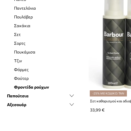
Παντελόνια
Πουλόβερ
Σακάκια
Σετ
Σορτς
Πουκάμισα
Τζιν
Φόρμες
Φούτερ
Φροντίδα ρούχων
-25% ΜΕ ΚΩΔΙΚΟ: TAN
Παπούτσια
Αξεσουάρ
Sneakers
33,99 €
Αθλητικά
Γάντια
Αξεσουάρ και φροντίδα
Γραβάτες και παπιγιόν
Μοκασίνια και casual
Γυαλιά