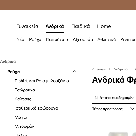
Premium Fashion Benefits
Δωρεάν μεταφορι
Γυναικεία
Ανδρικά
Παιδικά
Home
Νέα
Ρούχα
Παπούτσια
Αξεσουάρ
Αθλητικά
Premiu
Ανδρικά
Answear
Ανδρικά
Ρούχα
Ανδρικά Φ
T-shirt και Polo μπλουζάκια
Εσώρουχα
Από τα πιο δημοφιλή
Κάλτσες
Ισοθερμικά εσώρουχα
Τύπος προσφοράς
Μαγιό
Μπουφάν
Παλτό