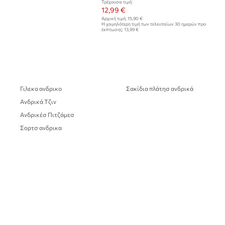
Τρέχουσα τιμή:
12,99 €
Αρχική τιμή:
15,90 €
Η χαμηλότερη τιμή των τελευταίων 30 ημερών προ
έκπτωσης:
13,99 €
Γιλεκο ανδρικο
Σακίδια πλάτησ ανδρικά
Ανδρικά Τζιν
Ανδρικέσ Πιτζάμεσ
Σορτσ ανδρικα