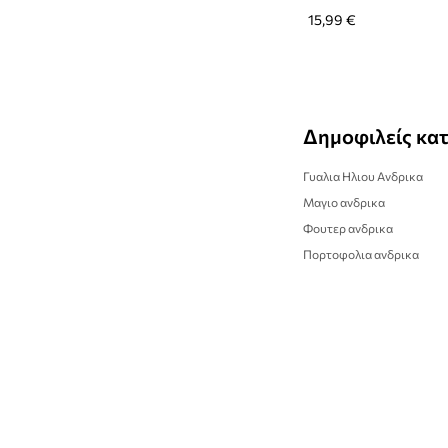
Τσαντάκια μέσης
15,99 €
Τσάντες καλλυντικών
Υπαίθρια και τουρισμός
Δημοφιλείς κα
Γυαλια Ηλιου Ανδρικα
Μαγιο ανδρικα
Φουτερ ανδρικα
Πορτοφολια ανδρικα