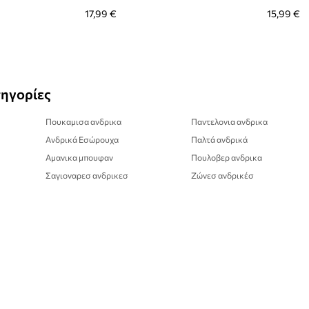
17,99 €
15,99 €
τηγορίες
Πουκαμισα ανδρικα
Παντελονια ανδρικα
Ανδρικά Εσώρουχα
Παλτά ανδρικά
Αμανικα μπουφαν
Πουλοβερ ανδρικα
Σαγιοναρεσ ανδρικεσ
Ζώνεσ ανδρικέσ