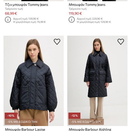
Τζιν μπουφάν Tommy Jeans
Μπουφάν Tommy Jeans
Τρέχουσα τιμή:
Τρέχουσα τιμή:
68,99 €
119,90 €
Αρχική τιμή:
139,90 €
Αρχική τιμή:
229,90 €
Η χαμηλότερη τιμή:
76,99 €
Η χαμηλότερη τιμή:
129,90 €
-10%
-12%
-5% ΜΕ ΚΩΔΙΚΟ: TAN
-5% ΜΕ ΚΩΔΙΚΟ: TAN
Μπουφάν Barbour Laoise
Μπουφάν Barbour Aishling