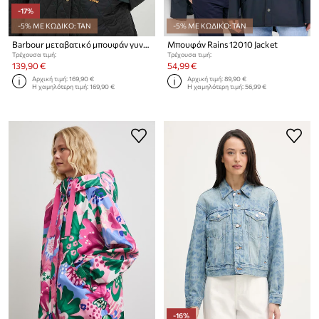
-17%
-5% ΜΕ ΚΩΔΙΚΟ: TAN
-5% ΜΕ ΚΩΔΙΚΟ: TAN
Barbour μεταβατικό μπουφάν γυναικείο ANNANDALE
Μπουφάν Rains 12010 Jacket
Τρέχουσα τιμή:
Τρέχουσα τιμή:
139,90 €
54,99 €
Αρχική τιμή:
169,90 €
Αρχική τιμή:
89,90 €
Η χαμηλότερη τιμή:
169,90 €
Η χαμηλότερη τιμή:
56,99 €
-16%