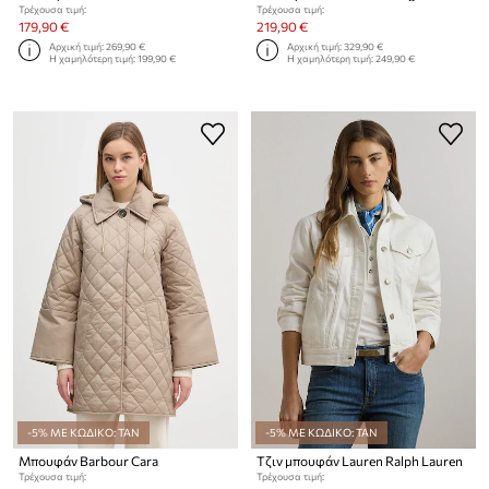
Τρέχουσα τιμή:
Τρέχουσα τιμή:
179,90 €
219,90 €
Αρχική τιμή:
269,90 €
Αρχική τιμή:
329,90 €
Η χαμηλότερη τιμή:
199,90 €
Η χαμηλότερη τιμή:
249,90 €
-5% ΜΕ ΚΩΔΙΚΟ: TAN
-5% ΜΕ ΚΩΔΙΚΟ: TAN
Μπουφάν Barbour Cara
Τζιν μπουφάν Lauren Ralph Lauren
Τρέχουσα τιμή:
Τρέχουσα τιμή: