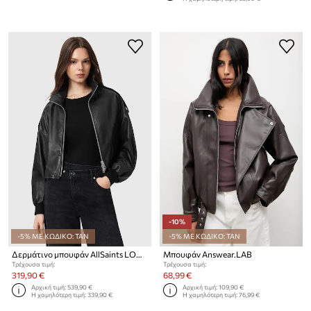
-10%
-5% ΜΕ ΚΩΔΙΚΟ: TAN
-5% ΜΕ ΚΩΔΙΚΟ: TAN
Δερμάτινο μπουφάν AllSaints LOWDEN
Μπουφάν Answear.LAB
Τρέχουσα τιμή:
Τρέχουσα τιμή:
319,90 €
68,99 €
Αρχική τιμή:
539,90 €
Αρχική τιμή:
109,90 €
Η χαμηλότερη τιμή:
339,90 €
Η χαμηλότερη τιμή:
76,99 €