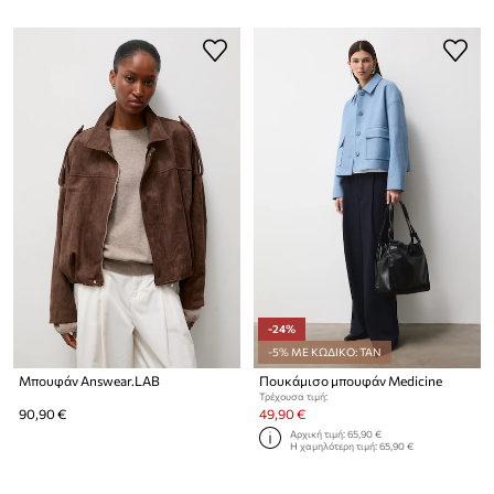
-24%
-5% ΜΕ ΚΩΔΙΚΟ: TAN
Μπουφάν Answear.LAB
Πουκάμισο μπουφάν Medicine
Τρέχουσα τιμή:
90,90 €
49,90 €
Αρχική τιμή:
65,90 €
Η χαμηλότερη τιμή:
65,90 €