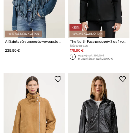
-33%
-15% ΜΕ ΚΩΔΙΚΟ: TAN
-5% ΜΕ ΚΩΔΙΚΟ: TAN
AllSaints τζιν μπουφάν γυναικείο MARLENE
The North Face μπουφάν 3 σε 1 γυναικεία TRICLIMATE
Τρέχουσα τιμή:
239,90 €
179,90 €
Αρχική τιμή:
299,90 €
Η χαμηλότερη τιμή:
269,90 €