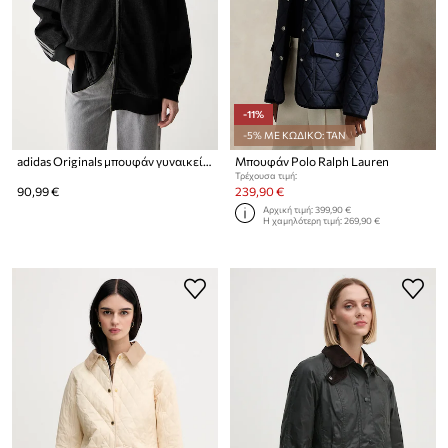
-11%
-5% ΜΕ ΚΩΔΙΚΟ: TAN
adidas Originals μπουφάν γυναικείο ντένιμ
Μπουφάν Polo Ralph Lauren
Τρέχουσα τιμή:
90,99 €
239,90 €
Αρχική τιμή:
399,90 €
Η χαμηλότερη τιμή:
269,90 €