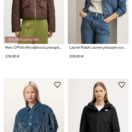
-15% ΜΕ ΚΩΔΙΚΟ: TAN
Marc O'Polo Μεταβατικό μπουφάν Γυναικείο βαμβακερό
Lauren Ralph Lauren μπουφάν γυναικείο ντένιμ
229,90 €
269,90 €