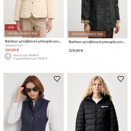
-21%
-5% ΜΕ ΚΩΔΙΚΟ: TAN
-25% ΜΕ ΚΩΔΙΚΟ: TAN
Barbour μεταβατικό μπουφάν γυναικείο ANNANDALE
Barbour μεταβατικό μπουφάν γυναικείο βαμβακερό Beadnell
Τρέχουσα τιμή:
109,90 €
329,90 €
Αρχική τιμή:
169,90 €
Η χαμηλότερη τιμή:
139,90 €