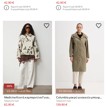
42,90 €
42,90 €
Αρχική τιμή:
65,90 €
Αρχική τιμή:
65,90 €
Η χαμηλότερη τιμή:
65,90 €
Η χαμηλότερη τιμή:
65,90 €
-30%
-5% ΜΕ ΚΩΔΙΚΟ: TAN
-5% ΜΕ ΚΩΔΙΚΟ: TAN
Medicine Κοντή καμπαρντίνα Γυναικεία
Columbia μακρύ γυναικείο μπουφάν
Τρέχουσα τιμή:
Τρέχουσα τιμή:
62,90 €
139,90 €