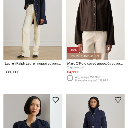
-46%
-5% ΜΕ ΚΩΔΙΚΟ: TAN
Lauren Ralph Lauren παρκά γυναικείο
Marc O'Polo κοντό μπουφάν γυναικείο με βαμβάκι
Τρέχουσα τιμή:
339,90 €
84,99 €
Αρχική τιμή:
159,90 €
Η χαμηλότερη τιμή:
159,90 €