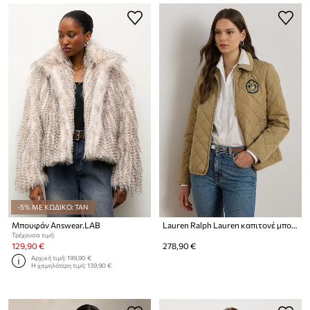
-5% ΜΕ ΚΩΔΙΚΟ: TAN
Μπουφάν Answear.LAB
Lauren Ralph Lauren καπιτονέ μπουφάν γυναικείο
Τρέχουσα τιμή:
129,90 €
278,90 €
Αρχική τιμή:
199,90 €
Η χαμηλότερη τιμή:
139,90 €