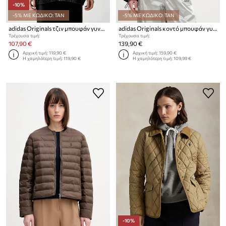
-10%
-5% ΜΕ ΚΩΔΙΚΟ: TAN
-5% ΜΕ ΚΩΔΙΚΟ: TAN
adidas Originals τζιν μπουφάν γυναικείο ντένιμ Firebird
adidas Originals κοντό μπουφάν γυναικείο ντένιμ
Τρέχουσα τιμή:
Τρέχουσα τιμή:
107,90 €
139,90 €
Αρχική τιμή:
119,90 €
Αρχική τιμή:
159,90 €
Η χαμηλότερη τιμή:
119,90 €
Η χαμηλότερη τιμή:
109,99 €
-10%