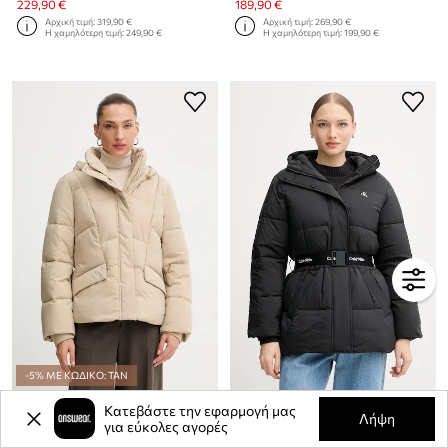
229,90 €
189,90 €
Αρχική τιμή:
319,90 €
Αρχική τιμή:
269,90 €
Η χαμηλότερη τιμή:
249,90 €
Η χαμηλότερη τιμή:
199,90 €
-5% ΜΕ ΚΩΔΙΚΟ: TAN
Μπουφάν BOSS Bashinah
Μπουφάν Calvin Klein Jeans
Κατεβάστε την εφαρμογή μας
Λήψη
Τρέχουσα τιμή:
για εύκολες αγορές
199,90 €
239,90 €