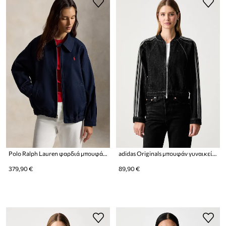
Polo Ralph Lauren φαρδιά μπουφάν γυναικεία βαμβακερή
adidas Originals μπουφάν γυναικείο ντένιμ SST 2.0
379,90 €
89,90 €