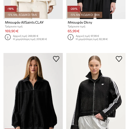
-19%
-20%
-5% ΜΕ ΚΩΔΙΚΟ: TAN
-5% ΜΕ ΚΩΔΙΚΟ: TAN
Μπουφάν AllSaints CLAY
Μπουφάν Dkny
Τρέχουσα τιμή:
Τρέχουσα τιμή:
169,90 €
65,99 €
Αρχική τιμή:
269,90 €
Αρχική τιμή:
97,99 €
Η χαμηλότερη τιμή:
209,90 €
Η χαμηλότερη τιμή:
82,99 €