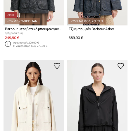
-10%
-5% ΜΕ ΚΩΔΙΚΟ: TAN
-25% ΜΕ ΚΩΔΙΚΟ: TAN
Barbour μεταβατικό μπουφάν γυναικείο βαμβακερό Beadnell
Τζιν μπουφάν Barbour Asker
Τρέχουσα τιμή:
249,90 €
389,90 €
Αρχική τιμή:
329,90 €
Η χαμηλότερη τιμή:
279,90 €