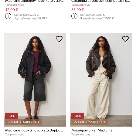
Medicine μπουφάν Γυναικείο ντένιμ
Columbia μπουφάν πεζοπορίας Γυναικεία Spire Valley
Τρέχουσα τιμή:
Τρέχουσα τιμή:
42,90 €
55,99 €
Αρχική τιμή:
57,90 €
Αρχική τιμή:
63,99 €
Η χαμηλότερη τιμή:
57,90 €
Η χαμηλότερη τιμή:
56,90 €
-34%
-34%
-5% ΜΕ ΚΩΔΙΚΟ: TAN
-5% ΜΕ ΚΩΔΙΚΟ: TAN
Medicine Παρκά Γυναικεία Βαμβακερή
Μπουφάν biker Medicine
Τρέχουσα τιμή:
Τρέχουσα τιμή: