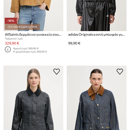
-10%
-5% ΜΕ ΚΩΔΙΚΟ: TAN
AllSaints δερμάτινο γυναικείο σουέτ RHODES
adidas Originals κοντό μπουφάν γυναικείο F50 TRACKTOP
Τρέχουσα τιμή:
329,90 €
99,90 €
Αρχική τιμή:
589,90 €
Η χαμηλότερη τιμή:
369,90 €