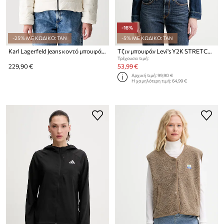
-16%
-25% ΜΕ ΚΩΔΙΚΟ: TAN
-5% ΜΕ ΚΩΔΙΚΟ: TAN
Karl Lagerfeld Jeans κοντό μπουφάν γυναικείο
Τζιν μπουφάν Levi's Y2K STRETCH FITTED
Τρέχουσα τιμή:
229,90 €
53,99 €
Αρχική τιμή:
99,90 €
Η χαμηλότερη τιμή:
64,99 €