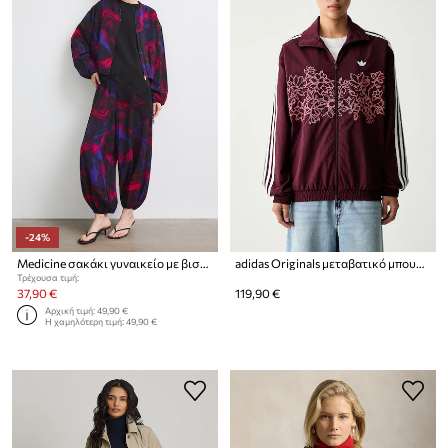
-24%
Medicine σακάκι γυναικείο με βισκόζη
adidas Originals μεταβατικό μπουφάν γυναικείο Floral Firebird
Τρέχουσα τιμή:
37,90 €
119,90 €
Αρχική τιμή:
49,90 €
Η χαμηλότερη τιμή:
49,90 €