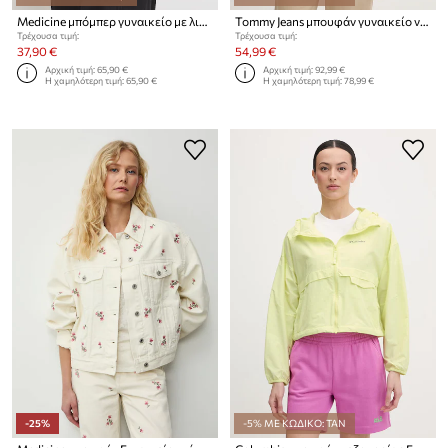
Medicine μπόμπερ γυναικείο με λινό
Tommy Jeans μπουφάν γυναικείο ντένιμ
Τρέχουσα τιμή:
Τρέχουσα τιμή:
37,90 €
54,99 €
Αρχική τιμή:
65,90 €
Αρχική τιμή:
92,99 €
Η χαμηλότερη τιμή:
65,90 €
Η χαμηλότερη τιμή:
78,99 €
-25%
-5% ΜΕ ΚΩΔΙΚΟ: TAN