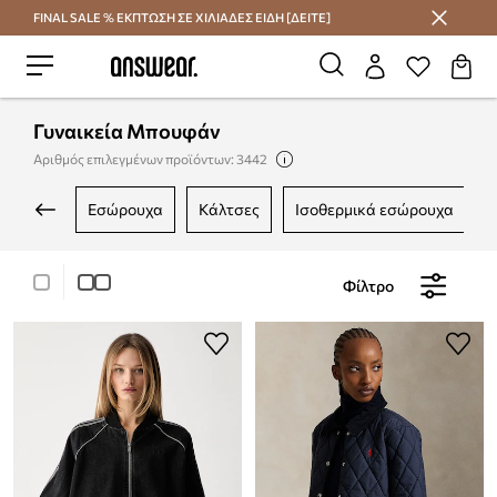
FINAL SALE % ΕΚΠΤΩΣΗ ΣΕ ΧΙΛΙΑΔΕΣ ΕΙΔΗ [ΔΕΙΤΕ]
Εξοικονομήστε με το Answear Club
Γυναικεία Μπουφάν
Αριθμός επιλεγμένων προϊόντων: 3442
εσώρουχα
κάλτσες
ισοθερμικά εσώρουχα
Φίλτρο