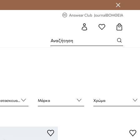
 Answear Club
-20% στην πρώτη παραγγελία
Answear Club
Journal
ΒΟΗΘΕΙΑ
τασκευαστή
Μάρκα
Χρώμα