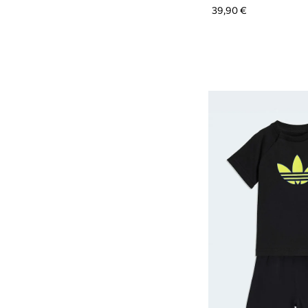
39,90 €
Μικροσυσκευές και αξεσουάρ
Νεσεσέρ
Παιδικό δωμάτιο
Φροντίδα & μπάνιο
Αξεσουάρ παραλίας και πισίνας
Ταΐσμα και γεύματα
Υφάσματα
Παιχνίδια