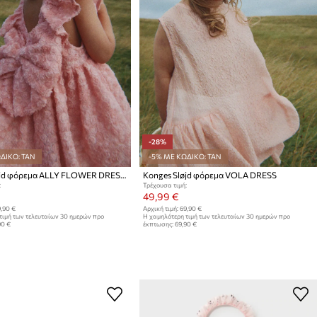
-28%
ΔΙΚΟ: TAN
-5% ΜΕ ΚΩΔΙΚΟ: TAN
Konges Sløjd φόρεμα ALLY FLOWER DRESS
Konges Sløjd φόρεμα VOLA DRESS
:
Τρέχουσα τιμή:
49,99 €
,90 €
Αρχική τιμή:
69,90 €
τιμή των τελευταίων 30 ημερών προ
Η χαμηλότερη τιμή των τελευταίων 30 ημερών προ
90 €
έκπτωσης:
69,90 €