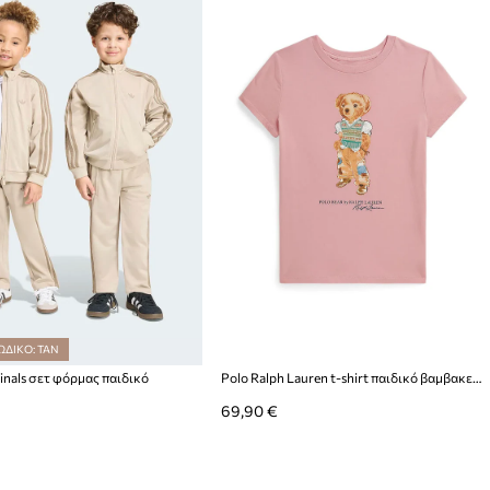
ΩΔΙΚΟ: TAN
ginals σετ φόρμας παιδικό
Polo Ralph Lauren t-shirt παιδικό βαμβακερό
69,90 €