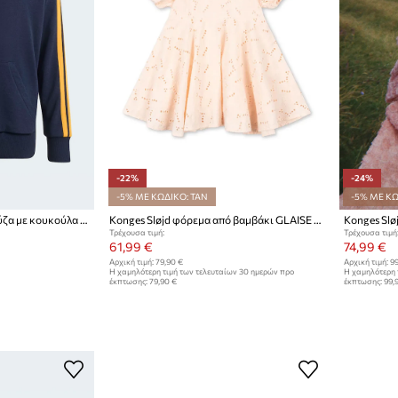
-22%
-24%
-5% ΜΕ ΚΩΔΙΚΟ: TAN
-5% ΜΕ ΚΩ
adidas Performance μπλούζα με κουκούλα παιδική με βαμβάκι REAL MADRID
Konges Sløjd φόρεμα από βαμβάκι GLAISE DRESS GOTS
Τρέχουσα τιμή:
Τρέχουσα τιμή
61,99 €
74,99 €
Αρχική τιμή:
79,90 €
Αρχική τιμή:
99
Η χαμηλότερη τιμή των τελευταίων 30 ημερών προ
Η χαμηλότερη 
έκπτωσης:
79,90 €
έκπτωσης:
99,