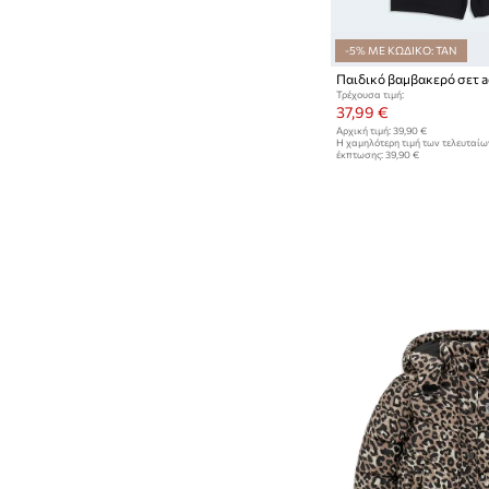
-5% ΜΕ ΚΩΔΙΚΟ: TAN
Παιδικό βαμβακερό σετ ad
Τρέχουσα τιμή:
37,99 €
Αρχική τιμή:
39,90 €
Η χαμηλότερη τιμή των τελευταί
έκπτωσης:
39,90 €