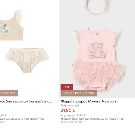
-21%
ΔΙΚΟ: TAN
-5% ΜΕ ΚΩΔΙΚΟ: TAN
Παιδικό μαγιό δύο τεμαχίων Konges Sløjd AMANDINE BIKINI
Φορμάκι μωρού Mayoral Newborn
:
Τρέχουσα τιμή:
21,90 €
,90 €
Αρχική τιμή:
27,90 €
τιμή των τελευταίων 30 ημερών προ
Η χαμηλότερη τιμή των τελευταίων 30 ημερών προ
90 €
έκπτωσης:
27,90 €