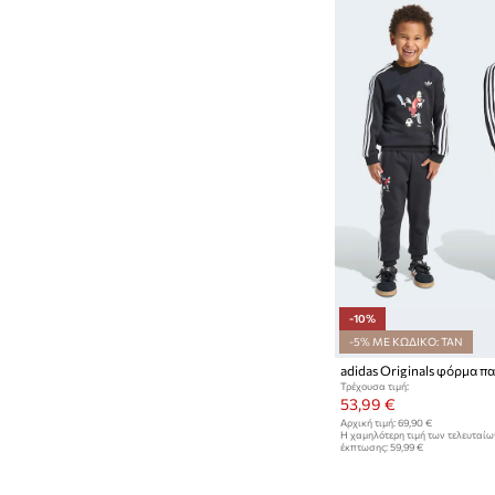
-10%
-5% ΜΕ ΚΩΔΙΚΟ: TAN
adidas Originals φόρμα 
Τρέχουσα τιμή:
53,99 €
Αρχική τιμή:
69,90 €
Η χαμηλότερη τιμή των τελευταί
έκπτωσης:
59,99 €