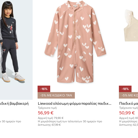
-16%
-18%
-5% ΜΕ ΚΩΔΙΚΟ: TAN
-5% ΜΕ ΚΩ
παιδική βαμβακερή
Liewood ολόσωμη φόρμα παραλίας παιδική Max Printed LS Swim Jumpsuit
Τρέχουσα τιμή:
Τρέχουσα τιμή
56,99 €
50,99 €
Αρχική τιμή:
79,90 €
Αρχική τιμή:
69
ων 30 ημερών προ
Η χαμηλότερη τιμή των τελευταίων 30 ημερών προ
Η χαμηλότερη 
έκπτωσης:
67,99 €
έκπτωσης:
62,