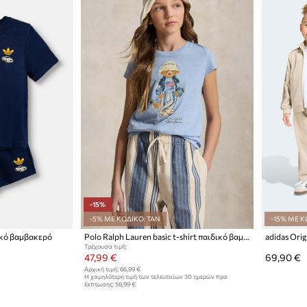
-15%
-5% ΜΕ ΚΩΔΙΚΟ: TAN
-15% ΜΕ Κ
δικό βαμβακερό
Polo Ralph Lauren basic t-shirt παιδικό βαμβακερό
adidas Ori
Τρέχουσα τιμή:
47,99 €
69,90 €
Αρχική τιμή:
66,99 €
Η χαμηλότερη τιμή των τελευταίων 30 ημερών προ
έκπτωσης:
56,99 €