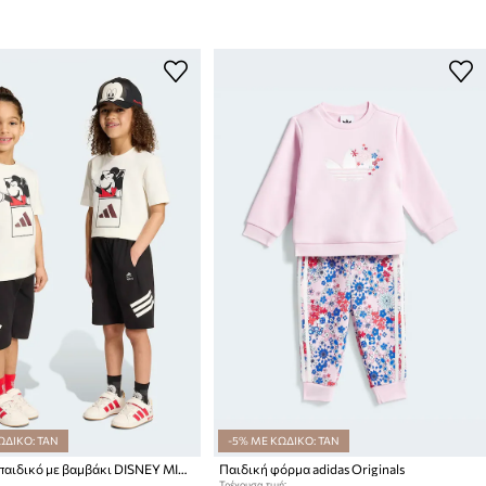
ΩΔΙΚΟ: TAN
-5% ΜΕ ΚΩΔΙΚΟ: TAN
adidas σετ παιδικό με βαμβάκι DISNEY MICKEY MOUSE
Παιδική φόρμα adidas Originals
Τρέχουσα τιμή: