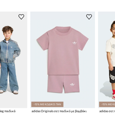
-15% ΜΕ ΚΩΔΙΚΟ: TAN
-15% ΜΕ Κ
 leg παιδικά
adidas Originals σετ παιδικό με βαμβάκι