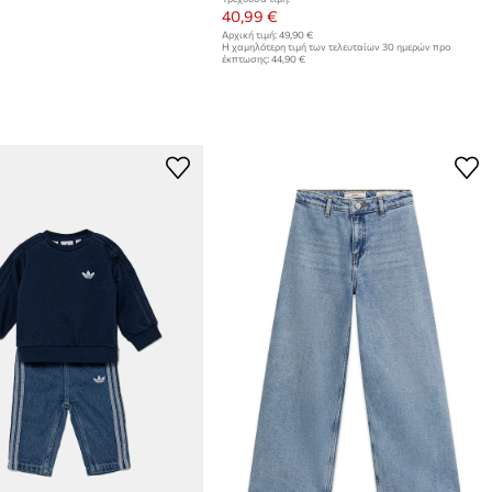
40,99 €
Αρχική τιμή:
49,90 €
Η χαμηλότερη τιμή των τελευταίων 30 ημερών προ
έκπτωσης:
44,90 €