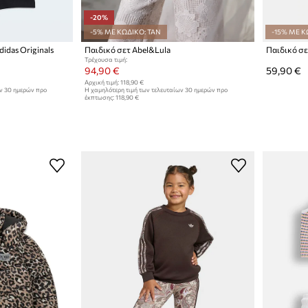
-20%
-5% ΜΕ ΚΩΔΙΚΟ: TAN
-15% ΜΕ Κ
idas Originals
Παιδικό σετ Abel&Lula
Παιδικό σετ
Τρέχουσα τιμή:
94,90 €
59,90 €
Αρχική τιμή:
118,90 €
ων 30 ημερών προ
Η χαμηλότερη τιμή των τελευταίων 30 ημερών προ
έκπτωσης:
118,90 €