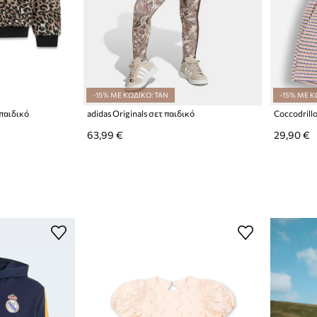
-15% ΜΕ ΚΩΔΙΚΟ: TAN
-15% ΜΕ Κ
παιδικό
adidas Originals σετ παιδικό
Coccodrill
63,99 €
29,90 €