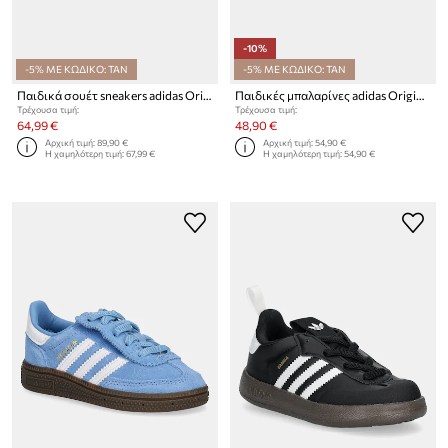
-10%
-5% ΜΕ ΚΩΔΙΚΟ: TAN
-5% ΜΕ ΚΩΔΙΚΟ: TAN
Παιδικά σουέτ sneakers adidas Originals HANDBALL SPEZIAL
Παιδικές μπαλαρίνες adidas Originals DISNEY SAMBA JANE
Τρέχουσα τιμή:
Τρέχουσα τιμή:
64,99 €
48,90 €
Αρχική τιμή:
89,90 €
Αρχική τιμή:
54,90 €
Η χαμηλότερη τιμή:
67,99 €
Η χαμηλότερη τιμή:
54,90 €