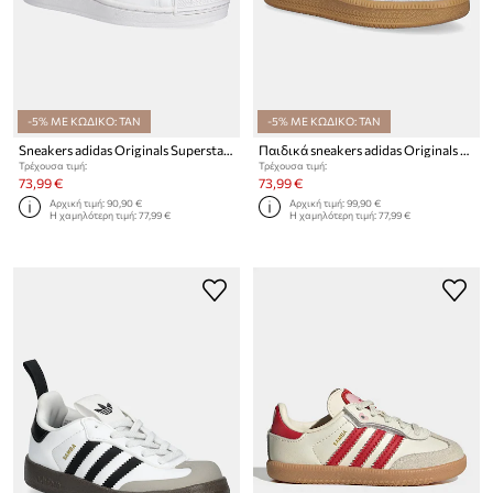
-5% ΜΕ ΚΩΔΙΚΟ: TAN
-5% ΜΕ ΚΩΔΙΚΟ: TAN
Sneakers adidas Originals Superstar II
Παιδικά sneakers adidas Originals SAMBA XLG
Τρέχουσα τιμή:
Τρέχουσα τιμή:
73,99 €
73,99 €
Αρχική τιμή:
90,90 €
Αρχική τιμή:
99,90 €
Η χαμηλότερη τιμή:
77,99 €
Η χαμηλότερη τιμή:
77,99 €