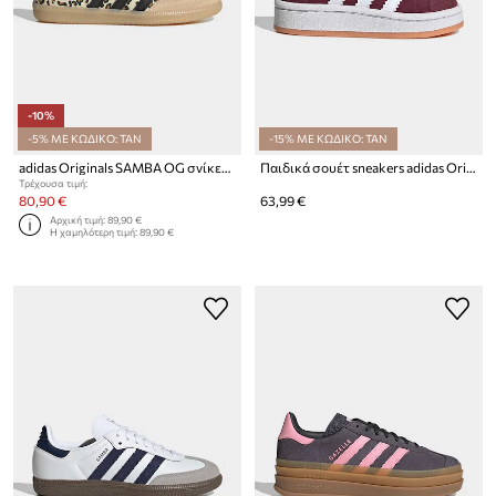
-10%
-5% ΜΕ ΚΩΔΙΚΟ: TAN
-15% ΜΕ ΚΩΔΙΚΟ: TAN
adidas Originals SAMBA OG σνίκερς Παιδικά
Παιδικά σουέτ sneakers adidas Originals CAMPUS 00s
Τρέχουσα τιμή:
80,90 €
63,99 €
Αρχική τιμή:
89,90 €
Η χαμηλότερη τιμή:
89,90 €