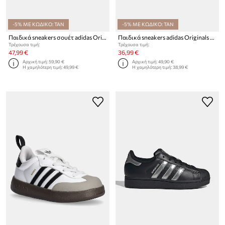
-5% ΜΕ ΚΩΔΙΚΟ: TAN
-5% ΜΕ ΚΩΔΙΚΟ: TAN
Παιδικά sneakers σουέτ adidas Originals HANDBALL SPEZIAL
Παιδικά sneakers adidas Originals ADIFOM SAMBA 360
Τρέχουσα τιμή:
Τρέχουσα τιμή:
47,99 €
36,99 €
Αρχική τιμή:
59,90 €
Αρχική τιμή:
49,90 €
Η χαμηλότερη τιμή:
49,99 €
Η χαμηλότερη τιμή:
38,99 €