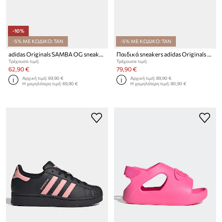
-10%
-5% ΜΕ ΚΩΔΙΚΟ: TAN
-5% ΜΕ ΚΩΔΙΚΟ: TAN
adidas Originals SAMBA OG sneakers Παιδικά δερμάτινα
Παιδικά sneakers adidas Originals HANDBALL SPEZIAL
Τρέχουσα τιμή:
Τρέχουσα τιμή:
62,90 €
79,90 €
Αρχική τιμή:
69,90 €
Αρχική τιμή:
89,90 €
Η χαμηλότερη τιμή:
69,90 €
Η χαμηλότερη τιμή:
80,90 €