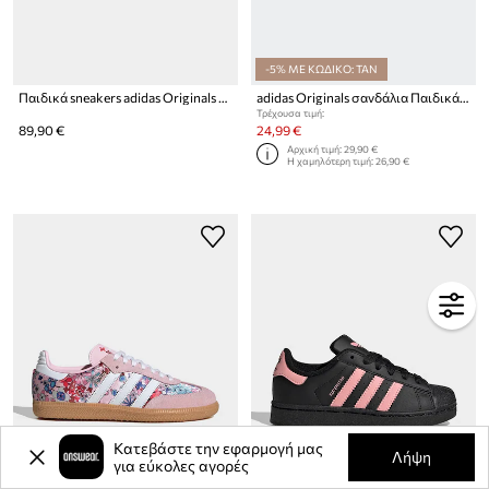
-5% ΜΕ ΚΩΔΙΚΟ: TAN
Παιδικά sneakers adidas Originals SUPERSTAR II
adidas Originals σανδάλια Παιδικά CAMPUS 00s FOAM SLIDE
Τρέχουσα τιμή:
89,90 €
24,99 €
Αρχική τιμή:
29,90 €
Η χαμηλότερη τιμή:
26,90 €
Κατεβάστε την εφαρμογή μας
Λήψη
για εύκολες αγορές