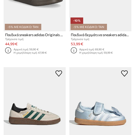
-10%
-5% ΜΕ ΚΩΔΙΚΟ: TAN
-5% ΜΕ ΚΩΔΙΚΟ: TAN
Παιδικά sneakers adidas Originals ADIFOM SAMBA 360
Παιδικά δερμάτινα sneakers adidas Originals SAMBA OG
Τρέχουσα τιμή:
Τρέχουσα τιμή:
44,99 €
53,99 €
Αρχική τιμή:
59,90 €
Αρχική τιμή:
69,90 €
Η χαμηλότερη τιμή:
47,99 €
Η χαμηλότερη τιμή:
59,99 €