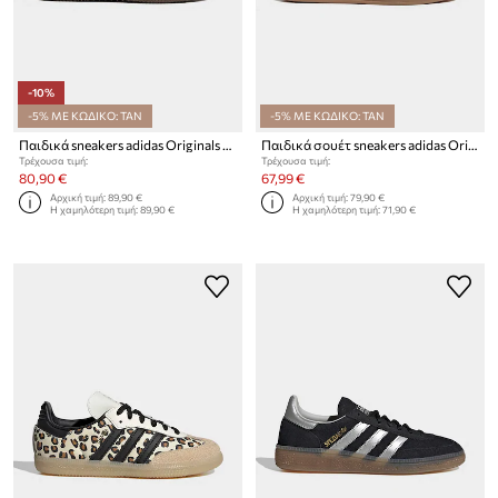
-10%
-5% ΜΕ ΚΩΔΙΚΟ: TAN
-5% ΜΕ ΚΩΔΙΚΟ: TAN
Παιδικά sneakers adidas Originals SAMBA OG
Παιδικά σουέτ sneakers adidas Originals GAZELLE BOLD
Τρέχουσα τιμή:
Τρέχουσα τιμή:
80,90 €
67,99 €
Αρχική τιμή:
89,90 €
Αρχική τιμή:
79,90 €
Η χαμηλότερη τιμή:
89,90 €
Η χαμηλότερη τιμή:
71,90 €