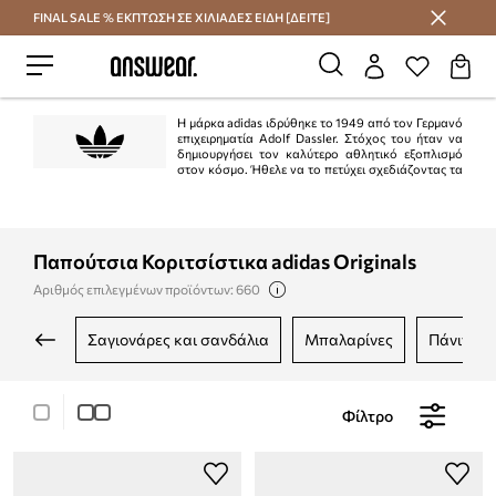
FINAL SALE % ΕΚΠΤΩΣΗ ΣΕ ΧΙΛΙΑΔΕΣ ΕΙΔΗ [ΔΕΙΤΕ]
Εξοικονομήστε με το Answear Club
Η μάρκα adidas ιδρύθηκε το 1949 από τον Γερμανό
επιχειρηματία Adolf Dassler. Στόχος του ήταν να
δημιουργήσει τον καλύτερο αθλητικό εξοπλισμό
στον κόσμο. Ήθελε να το πετύχει σχεδιάζοντας τα
καλύτερα παπούτσια που χρησιμοποιούνται για αθλήματα, προστατεύοντας
τους αθλητές από ατυχήματα και διασφαλίζοντας την υψηλή αντοχή του
προϊόντος. Ο στόχος επιτεύχθηκε στο 100%.
Παπούτσια Κοριτσίστικα adidas Originals
Αριθμός επιλεγμένων προϊόντων: 660
σαγιονάρες και σανδάλια
μπαλαρίνες
πάνινα 
Φίλτρο