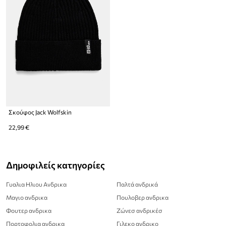
Σκούφος Jack Wolfskin
22,99 €
Δημοφιλείς κατηγορίες
Γυαλια Ηλιου Ανδρικα
Παλτά ανδρικά
Μαγιο ανδρικα
Πουλοβερ ανδρικα
Φουτερ ανδρικα
Ζώνεσ ανδρικέσ
Πορτοφολια ανδρικα
Γιλεκο ανδρικο