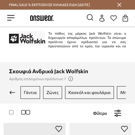
FINAL SALE % ΕΚΠΤΩΣΗ ΣΕ ΧΙΛΙΑΔΕΣ ΕΙΔΗ [ΔΕΙΤΕ]
Εξοικονομήστε με το Answear Club
Το πάθος της μάρκας Jack Wolfskin είναι η
δημιουργία απαράμιλλων προϊόντων. Τα επώνυμα
προϊόντα έχουν σχεδιαστεί για να σας
προστατεύουν από το κρύο, την υγρασία και να
εξασφαλίζουν άνεση. Η μάρκα σέβεται τη διαφορετικότητα της φύσης και ως
εκ τούτου υποστηρίζει ενεργά την προστασία της.
Σκουφιά Ανδρικά Jack Wolfskin
Αριθμός επιλεγμένων προϊόντων: 7
γάντια
ζώνες
κασκόλ και φουλάρια
μπουκ
Φίλτρο