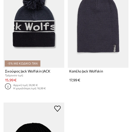
-5% ΜΕ ΚΩΔΙΚΟ: TAN
Σκούφος Jack Wolfskin JACK
Καπέλο Jack Wolfskin
Τρέχουσα τιμή:
15,99 €
17,99 €
Αρχική τιμή:
26,90 €
Η χαμηλότερη τιμή:
16,99 €