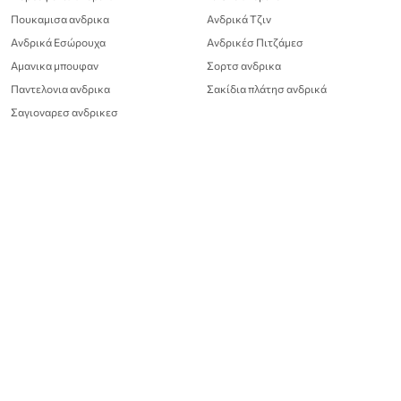
Πουκαμισα ανδρικα
Ανδρικά Τζιν
Ανδρικά Εσώρουχα
Ανδρικέσ Πιτζάμεσ
Αμανικα μπουφαν
Σορτσ ανδρικα
Παντελονια ανδρικα
Σακίδια πλάτησ ανδρικά
Σαγιοναρεσ ανδρικεσ