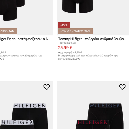
-10%
ΔΙΚΟ: TAN
-5% ΜΕ ΚΩΔΙΚΟ: TAN
Tommy Hilfiger Εφαρμοστά μποξεράκια Ανδρικά βαμβάκι με ελαστάν 5-pack
Tommy Hilfiger μποξεράκι Ανδρικό βαμβακερό με ελαστάν 3-pack
:
Τρέχουσα τιμή:
25,99 €
,90 €
Αρχική τιμή:
44,90 €
τιμή των τελευταίων 30 ημερών προ
Η χαμηλότερη τιμή των τελευταίων 30 ημερών προ
99 €
έκπτωσης:
28,99 €