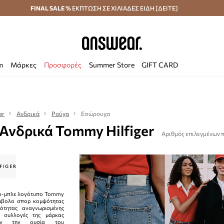
κά άνω των 70 €
FINAL SALE %
ΕΚΠΤΩΣΗ ΣΕ ΧΙΛΙΑΔΕΣ ΕΙΔΗ [ΔΕΙΤΕ]
Αποστολή σε 24 ώρες
Εξοικονομήστε με το
m
Μάρκες
Προσφορές
Summer Store
GIFT CARD
er
Ανδρικά
Ρούχα
Εσώρουχα
Ανδρικά Tommy Hilfiger
Αριθμός επιλεγμένων 
νο-μπλε λογότυπο Tommy
σύμβολο σπορ κομψότητας
ότητας αναγνωρισμένης
ι συλλογές της μάρκας
ύουν την ουσία του