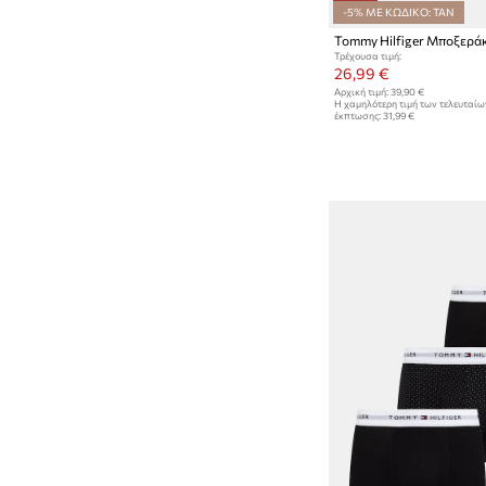
-5% ΜΕ ΚΩΔΙΚΟ: TAN
Τρέχουσα τιμή:
26,99 €
Αρχική τιμή:
39,90 €
Η χαμηλότερη τιμή των τελευταί
έκπτωσης:
31,99 €