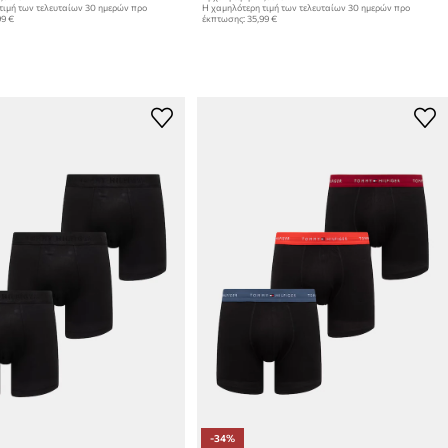
τιμή των τελευταίων 30 ημερών προ
Η χαμηλότερη τιμή των τελευταίων 30 ημερών προ
99 €
έκπτωσης:
35,99 €
-34%