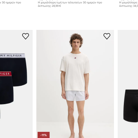
ων 30 ημερών προ
Η χαμηλότερη τιμή των τελευταίων 30 ημερών προ
Η χαμηλότερη 
έκπτωσης:
28,99 €
έκπτωσης:
34,
-11%