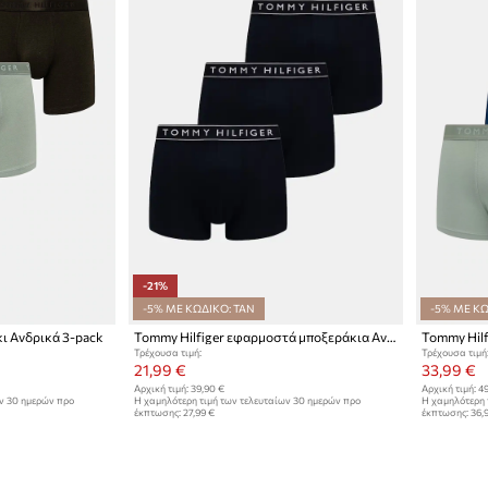
-21%
-5% ΜΕ ΚΩΔΙΚΟ: TAN
-5% ΜΕ ΚΩ
ι Ανδρικά 3-pack
Tommy Hilfiger εφαρμοστά μποξεράκια Ανδρικά 3-pack
Tommy Hilf
Τρέχουσα τιμή:
Τρέχουσα τιμή
21,99 €
33,99 €
Αρχική τιμή:
39,90 €
Αρχική τιμή:
49
ων 30 ημερών προ
Η χαμηλότερη τιμή των τελευταίων 30 ημερών προ
Η χαμηλότερη 
έκπτωσης:
27,99 €
έκπτωσης:
36,