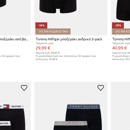
-14%
-19%
-5% ΜΕ ΚΩΔΙΚΟ: TAN
-5% ΜΕ ΚΩ
Tommy Hilfiger ανδρικό μποξεράκι από βαμβάκι με ελαστάν 5-pack
Tommy Hilfiger μποξεράκι ανδρικό 3-pack
Τρέχουσα τιμή:
Τρέχουσα τιμή
29,99 €
40,99 €
Αρχική τιμή:
49,90 €
Αρχική τιμή:
64
ων 30 ημερών προ
Η χαμηλότερη τιμή των τελευταίων 30 ημερών προ
Η χαμηλότερη 
έκπτωσης:
34,99 €
έκπτωσης:
50,