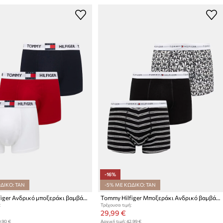
-16%
ΔΙΚΟ: TAN
-5% ΜΕ ΚΩΔΙΚΟ: TAN
Tommy Hilfiger Ανδρικό μποξεράκι βαμβάκι με ελαστάν 3-pack
Tommy Hilfiger Μποξεράκι Ανδρικό βαμβάκι με ελαστάν 3-pack
:
Τρέχουσα τιμή:
29,99 €
,90 €
Αρχική τιμή:
42,99 €