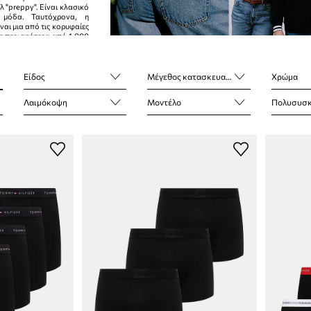
λ "preppy". Είναι κλασικό
 μόδα. Ταυτόχρονα, η
ναι μια από τις κορυφαίες
 με περισσότερα από 1.000
90 χώρες.
Είδος
Μέγεθος κατασκευαστή
Χρώμα
Λαιμόκοψη
Μοντέλο
Πολυσυσκ