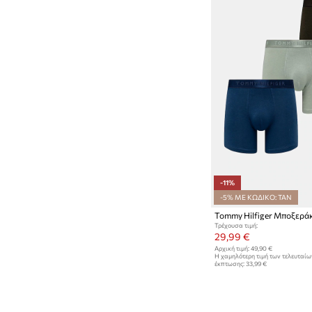
-11%
-5% ΜΕ ΚΩΔΙΚΟ: TAN
Tommy Hilfiger Μποξεράκ
Τρέχουσα τιμή:
29,99 €
Αρχική τιμή:
49,90 €
Η χαμηλότερη τιμή των τελευταί
έκπτωσης:
33,99 €