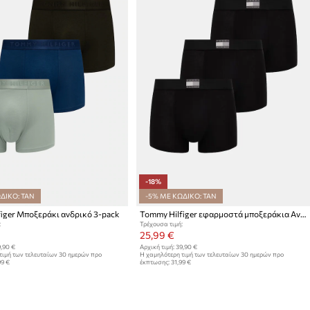
-18%
ΔΙΚΟ: TAN
-5% ΜΕ ΚΩΔΙΚΟ: TAN
iger Μποξεράκι ανδρικό 3-pack
Tommy Hilfiger εφαρμοστά μποξεράκια Ανδρικά 3-pack
:
Τρέχουσα τιμή:
25,99 €
,90 €
Αρχική τιμή:
39,90 €
τιμή των τελευταίων 30 ημερών προ
Η χαμηλότερη τιμή των τελευταίων 30 ημερών προ
99 €
έκπτωσης:
31,99 €