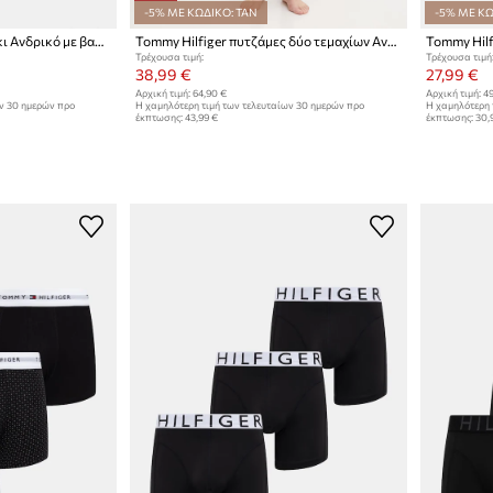
-5% ΜΕ ΚΩΔΙΚΟ: TAN
-5% ΜΕ ΚΩ
Tommy Hilfiger Μποξεράκι Ανδρικό με βαμβάκι 3-pack
Tommy Hilfiger πυτζάμες δύο τεμαχίων Ανδρικές βαμβακερές
Τρέχουσα τιμή:
Τρέχουσα τιμή
38,99 €
27,99 €
Αρχική τιμή:
64,90 €
Αρχική τιμή:
49
ων 30 ημερών προ
Η χαμηλότερη τιμή των τελευταίων 30 ημερών προ
Η χαμηλότερη 
έκπτωσης:
43,99 €
έκπτωσης:
30,