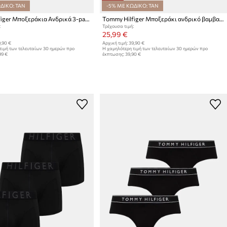
ΔΙΚΟ: TAN
-5% ΜΕ ΚΩΔΙΚΟ: TAN
Tommy Hilfiger Μποξεράκια Ανδρικά 3-pack
Tommy Hilfiger Μποξεράκι ανδρικό βαμβακερό με ελαστάν 3-pack
:
Τρέχουσα τιμή:
25,99 €
,90 €
Αρχική τιμή:
39,90 €
τιμή των τελευταίων 30 ημερών προ
Η χαμηλότερη τιμή των τελευταίων 30 ημερών προ
99 €
έκπτωσης:
39,90 €