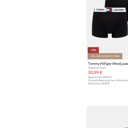
-11%
-5% ΜΕ ΚΩΔΙΚΟ: TAN
Τρέχουσα τιμή:
30,99 €
Αρχική τιμή:
49,90 €
Η χαμηλότερη τιμή των τελευταί
έκπτωσης:
34,99 €