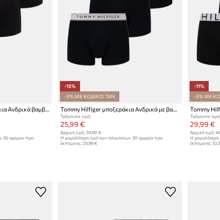
-13%
-11%
-5% ΜΕ ΚΩΔΙΚΟ: TAN
-5% ΜΕ ΚΩ
Tommy Hilfiger Μποξεράκια Ανδρικά βαμβάκι με ελαστάν 3-pack
Tommy Hilfiger μποξεράκια Ανδρικά με βαμβάκι 3-pack
Τρέχουσα τιμή:
Τρέχουσα τιμή
25,99 €
29,99 €
Αρχική τιμή:
39,90 €
Αρχική τιμή:
49
ων 30 ημερών προ
Η χαμηλότερη τιμή των τελευταίων 30 ημερών προ
Η χαμηλότερη 
έκπτωσης:
29,99 €
έκπτωσης:
33,