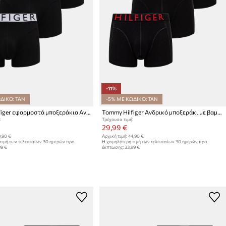
-11%
ΔΙΚΟ: TAN
-5% ΜΕ ΚΩΔΙΚΟ: TAN
Tommy Hilfiger εφαρμοστά μποξεράκια Ανδρικά 3-pack
Tommy Hilfiger Ανδρικό μποξεράκι με βαμβάκι 3-pack
:
Τρέχουσα τιμή:
29,99 €
,90 €
Αρχική τιμή:
44,90 €
τιμή των τελευταίων 30 ημερών προ
Η χαμηλότερη τιμή των τελευταίων 30 ημερών προ
99 €
έκπτωσης:
33,99 €