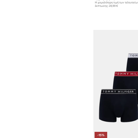
Η χαμηλότερη τιμή των τελευταί
έκπτωσης:
28,99 €
-15%