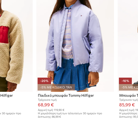
-20%
-10%
-5% ΜΕ ΚΩΔΙΚΟ: TAN
-5% ΜΕ ΚΩ
ilfiger
Παιδικό μπουφάν Tommy Hilfiger
Μπουφάν T
Τρέχουσα τιμή:
Τρέχουσα τιμή
68,99 €
85,99 €
Αρχική τιμή:
119,90 €
Αρχική τιμή:
19
ων 30 ημερών προ
Η χαμηλότερη τιμή των τελευταίων 30 ημερών προ
Η χαμηλότερη 
έκπτωσης:
86,99 €
έκπτωσης:
95,