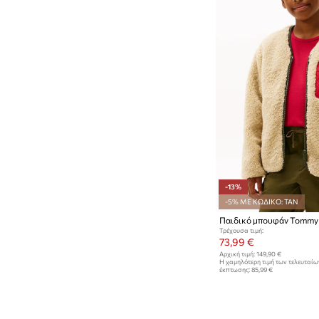
-13%
-5% ΜΕ ΚΩΔΙΚΟ: TAN
Παιδικό μπουφάν Tommy H
Τρέχουσα τιμή:
73,99 €
Αρχική τιμή:
149,90 €
Η χαμηλότερη τιμή των τελευταί
έκπτωσης:
85,99 €