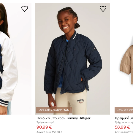
-5% ΜΕ ΚΩΔΙΚΟ: TAN
-5% ΜΕ ΚΩ
Παιδικό μπουφάν Tommy Hilfiger
Τρέχουσα τιμή:
Τρέχουσα τιμή
90,99 €
58,99 €
Αρχική τιμή:
159,90 €
Αρχική τιμή:
11