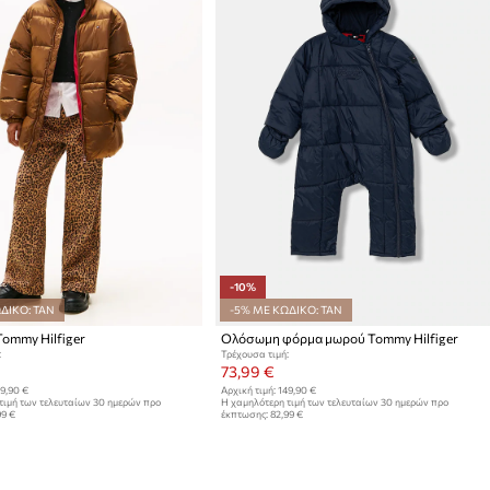
-10%
ΔΙΚΟ: TAN
-5% ΜΕ ΚΩΔΙΚΟ: TAN
ommy Hilfiger
Ολόσωμη φόρμα μωρού Tommy Hilfiger
:
Τρέχουσα τιμή:
73,99 €
9,90 €
Αρχική τιμή:
149,90 €
τιμή των τελευταίων 30 ημερών προ
Η χαμηλότερη τιμή των τελευταίων 30 ημερών προ
99 €
έκπτωσης:
82,99 €