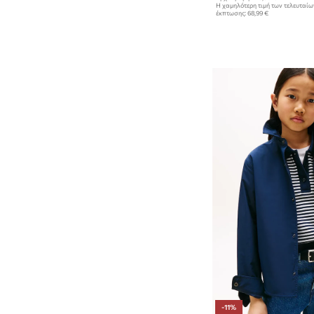
Η χαμηλότερη τιμή των τελευταί
έκπτωσης:
68,99 €
-11%