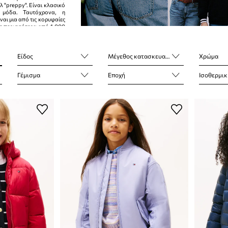
λ "preppy". Είναι κλασικό
 μόδα. Ταυτόχρονα, η
ναι μια από τις κορυφαίες
 με περισσότερα από 1.000
90 χώρες.
Είδος
Μέγεθος κατασκευαστή
Χρώμα
Γέμισμα
Εποχή
Ισοθερμικ