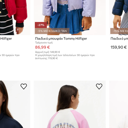
-27%
-5% ΜΕ ΚΩΔΙΚΟ: TAN
-15% ΜΕ Κ
ilfiger
Παιδικό μπουφάν Tommy Hilfiger
Παιδικό μπ
Τρέχουσα τιμή:
86,99 €
159,90 €
Αρχική τιμή:
149,90 €
ων 30 ημερών προ
Η χαμηλότερη τιμή των τελευταίων 30 ημερών προ
έκπτωσης:
119,90 €