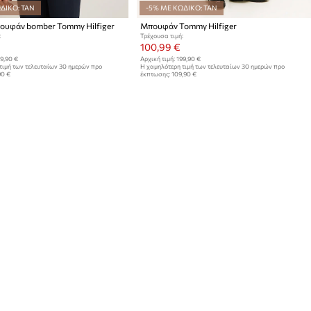
ΔΙΚΟ: TAN
-5% ΜΕ ΚΩΔΙΚΟ: TAN
ουφάν bomber Tommy Hilfiger
Μπουφάν Tommy Hilfiger
:
Τρέχουσα τιμή:
100,99 €
9,90 €
Αρχική τιμή:
199,90 €
τιμή των τελευταίων 30 ημερών προ
Η χαμηλότερη τιμή των τελευταίων 30 ημερών προ
90 €
έκπτωσης:
109,90 €