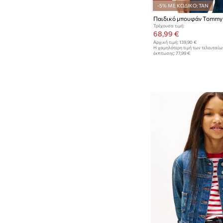
-5% ΜΕ ΚΩΔΙΚΟ: TAN
Παιδικό μπουφάν Tommy H
Τρέχουσα τιμή:
68,99 €
Αρχική τιμή:
139,90 €
Η χαμηλότερη τιμή των τελευταί
έκπτωσης:
77,99 €