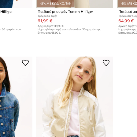
-5% ΜΕ ΚΩΔΙΚΟ: TAN
-5% ΜΕ ΚΩ
ilfiger
Παιδικό μπουφάν Tommy Hilfiger
Παιδικό μπ
Τρέχουσα τιμή:
Τρέχουσα τιμή
61,99 €
64,99 €
Αρχική τιμή:
119,90 €
Αρχική τιμή:
19
ων 30 ημερών προ
Η χαμηλότερη τιμή των τελευταίων 30 ημερών προ
Η χαμηλότερη 
έκπτωσης:
65,99 €
έκπτωσης:
99,