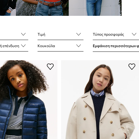
Τιμή
Τύπος προσφοράς
ή επένδυση
Κουκούλα
Εμφάνιση περισσότερων 