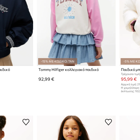
-15% ΜΕ ΚΩΔΙΚΟ: TAN
-5% ΜΕ ΚΩ
αιδικό
Tommy Hilfiger κολλεγιακό παιδικό
Παιδικό μπ
Τρέχουσα τιμή
92,99 €
95,99 €
Αρχική τιμή:
21
Η χαμηλότερη 
έκπτωσης:
102