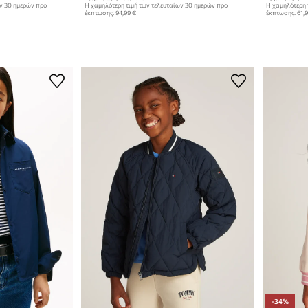
ων 30 ημερών προ
Η χαμηλότερη τιμή των τελευταίων 30 ημερών προ
Η χαμηλότερη 
έκπτωσης:
94,99 €
έκπτωσης:
61,
-34%