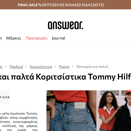
κά άνω των 70 €
FINAL SALE %
ΕΚΠΤΩΣΗ ΣΕ ΧΙΛΙΑΔΕΣ ΕΙΔΗ [ΔΕΙΤΕ]
Αποστολή σε 24 ώρες
Εξοικονομήστε με το
m
Μάρκες
Προσφορές
Journal
er
Παιδικά
Κοριτσίστικα
Ρούχα
Μπουφάν και παλτά
ι παλτά Κοριτσίστικα Tommy Hilf
νο-μπλε λογότυπο Tommy
σύμβολο σπορ κομψότητας
ότητας αναγνωρισμένης
ι συλλογές της μάρκας
ύουν την ουσία του