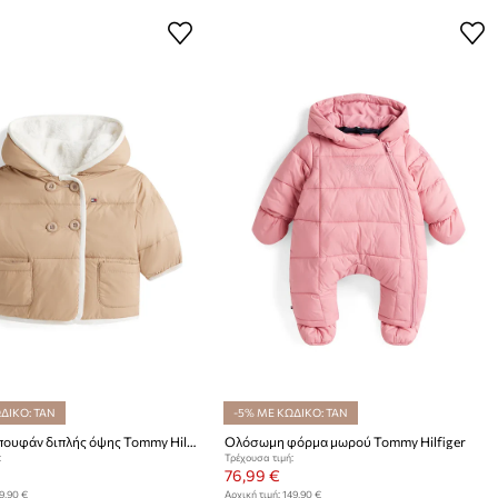
ΔΙΚΟ: TAN
-5% ΜΕ ΚΩΔΙΚΟ: TAN
Βρεφικό μπουφάν διπλής όψης Tommy Hilfiger
Ολόσωμη φόρμα μωρού Tommy Hilfiger
:
Τρέχουσα τιμή:
76,99 €
9,90 €
Αρχική τιμή:
149,90 €