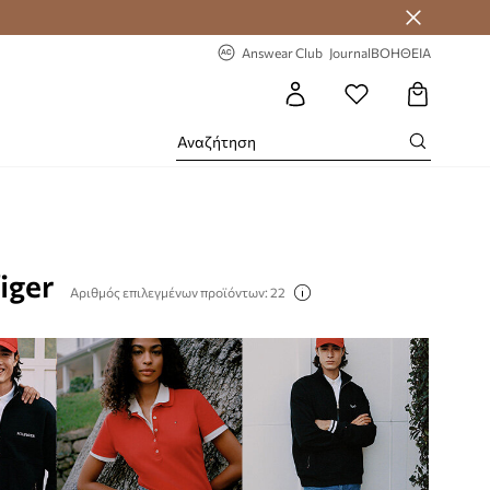
 Answear Club
-20% στην πρώτη παραγγελία
Answear Club
Journal
ΒΟΗΘΕΙΑ
iger
Αριθμός επιλεγμένων προϊόντων: 22