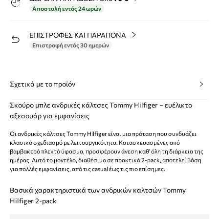
Αποστολή εντός 24 ωρών
ΕΠΙΣΤΡΟΦΕΣ ΚΑΙ ΠΑΡΑΠΟΝΑ
Επιστροφή εντός 30 ημερών
Σχετικά με το προϊόν
Σκούρο μπλε ανδρικές κάλτσες Tommy Hilfiger – ευέλικτο
αξεσουάρ για εμφανίσεις
Οι ανδρικές κάλτσες Tommy Hilfiger είναι μια πρόταση που συνδυάζει
κλασικό σχεδιασμό με λειτουργικότητα. Κατασκευασμένες από
βαμβακερό πλεκτό ύφασμα, προσφέρουν άνεση καθ' όλη τη διάρκεια της
ημέρας. Αυτό το μοντέλο, διαθέσιμο σε πρακτικό 2-pack, αποτελεί βάση
για πολλές εμφανίσεις, από τις casual έως τις πιο επίσημες.
Βασικά χαρακτηριστικά των ανδρικών καλτσών Tommy
Hilfiger 2-pack