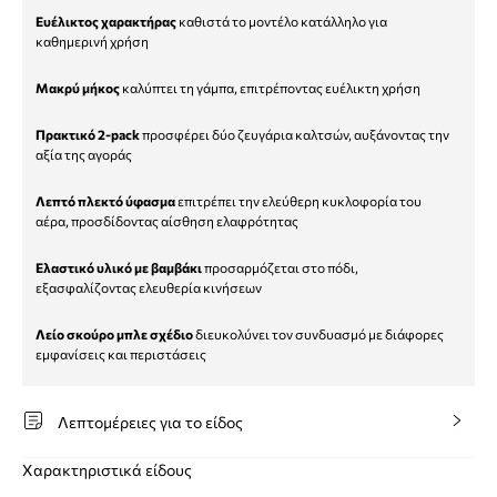
Ευέλικτος χαρακτήρας
καθιστά το μοντέλο κατάλληλο για
καθημερινή χρήση
Μακρύ μήκος
καλύπτει τη γάμπα, επιτρέποντας ευέλικτη χρήση
Πρακτικό 2-pack
προσφέρει δύο ζευγάρια καλτσών, αυξάνοντας την
αξία της αγοράς
Λεπτό πλεκτό ύφασμα
επιτρέπει την ελεύθερη κυκλοφορία του
αέρα, προσδίδοντας αίσθηση ελαφρότητας
Ελαστικό υλικό με βαμβάκι
προσαρμόζεται στο πόδι,
εξασφαλίζοντας ελευθερία κινήσεων
Λείο σκούρο μπλε σχέδιο
διευκολύνει τον συνδυασμό με διάφορες
εμφανίσεις και περιστάσεις
Λεπτομέρειες για το είδος
Χαρακτηριστικά είδους