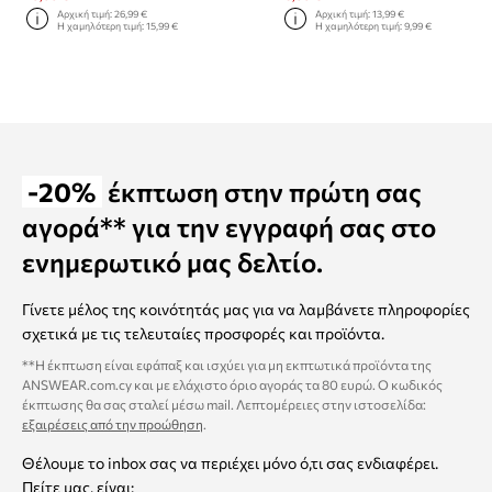
Αρχική τιμή:
26,99 €
Αρχική τιμή:
13,99 €
Η χαμηλότερη τιμή:
15,99 €
Η χαμηλότερη τιμή:
9,99 €
-20%
έκπτωση στην πρώτη σας
αγορά** για την εγγραφή σας στο
ενημερωτικό μας δελτίο.
Γίνετε μέλος της κοινότητάς μας για να λαμβάνετε πληροφορίες
σχετικά με τις τελευταίες προσφορές και προϊόντα.
**Η έκπτωση είναι εφάπαξ και ισχύει για μη εκπτωτικά προϊόντα της
ANSWEAR.com.cy και με ελάχιστο όριο αγοράς τα 80 ευρώ. Ο κωδικός
έκπτωσης θα σας σταλεί μέσω mail. Λεπτομέρειες στην ιστοσελίδα:
εξαιρέσεις από την προώθηση
.
Θέλουμε το inbox σας να περιέχει μόνο ό,τι σας ενδιαφέρει.
Πείτε μας, είναι: