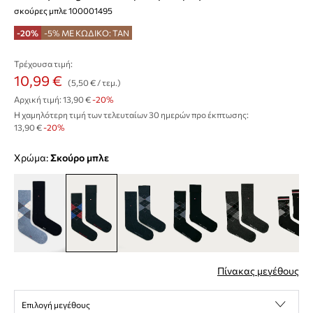
σκούρες μπλε 100001495
-20%
-5% ΜΕ ΚΩΔΙΚΟ: TAN
Τρέχουσα τιμή:
10,99 €
(5,50 € / τεμ.)
Αρχική τιμή:
13,90 €
-20%
Η χαμηλότερη τιμή των τελευταίων 30 ημερών προ έκπτωσης:
13,90 €
 -20%
Χρώμα:
σκούρο μπλε
Πίνακας μεγέθους
Επιλογή μεγέθους