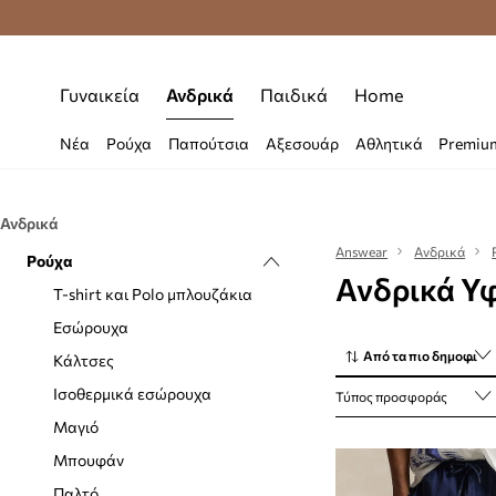
Premium Fashion Benefits
Δωρεάν μεταφορι
Γυναικεία
Ανδρικά
Παιδικά
Home
Νέα
Ρούχα
Παπούτσια
Αξεσουάρ
Αθλητικά
Premiu
Ανδρικά
Answear
Ανδρικά
Ρούχα
Ανδρικά Υ
T-shirt και Polo μπλουζάκια
Εσώρουχα
Από τα πιο δημοφιλή
Κάλτσες
Ισοθερμικά εσώρουχα
Τύπος προσφοράς
Μαγιό
Μπουφάν
Παλτό