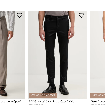
-5% ΜΕ ΚΩΔΙΚΟ: TAN
-5% ΜΕ ΚΩ
τουμιού Ανδρικά
BOSS παντελόνι chino ανδρικό Kaiton1
Gant Παντ
Τρέχουσα τιμή:
Τρέχουσα τιμή