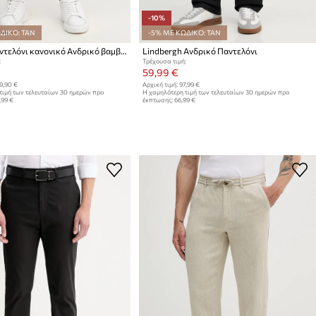
-10%
ΔΙΚΟ: TAN
-5% ΜΕ ΚΩΔΙΚΟ: TAN
Lacoste Παντελόνι κανονικό Ανδρικό βαμβακερό με ελαστάν
Lindbergh Ανδρικό Παντελόνι
:
Τρέχουσα τιμή:
59,99 €
9,90 €
Αρχική τιμή:
97,99 €
τιμή των τελευταίων 30 ημερών προ
Η χαμηλότερη τιμή των τελευταίων 30 ημερών προ
,99 €
έκπτωσης:
66,99 €