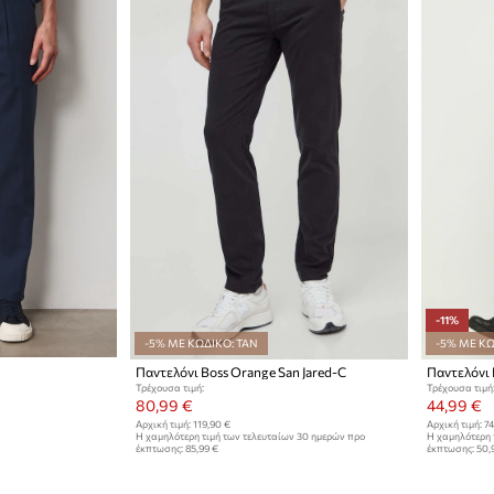
-11%
-5% ΜΕ ΚΩΔΙΚΟ: TAN
-5% ΜΕ ΚΩ
Παντελόνι Boss Orange San Jared-C
Παντελόνι 
Τρέχουσα τιμή:
Τρέχουσα τιμή
80,99 €
44,99 €
Αρχική τιμή:
119,90 €
Αρχική τιμή:
74
Η χαμηλότερη τιμή των τελευταίων 30 ημερών προ
Η χαμηλότερη 
έκπτωσης:
85,99 €
έκπτωσης:
50,