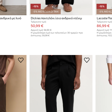
-15%
-15%
-5% ΜΕ ΚΩΔΙΚΟ: TAN
-5% ΜΕ ΚΩ
 ανδρικό με λινό
Dickies παντελόνι ίσιο ανδρικό ντένιμ
Τρέχουσα τιμή:
Τρέχουσα τιμή
50,99 €
86,99 €
Αρχική τιμή:
94,90 €
Αρχική τιμή:
11
Η χαμηλότερη τιμή των τελευταίων 30 ημερών προ
Η χαμηλότερη 
έκπτωσης:
59,99 €
έκπτωσης:
102