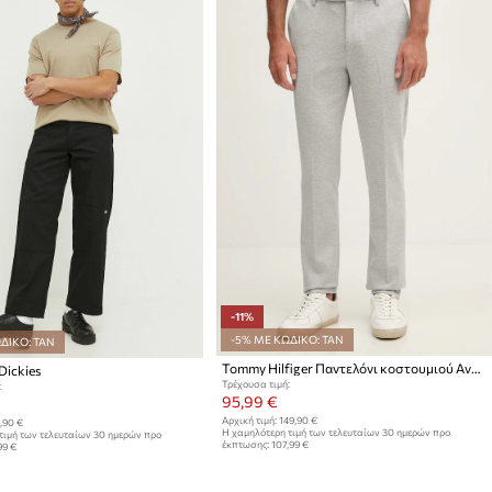
-11%
-5% ΜΕ ΚΩΔΙΚΟ: TAN
ΔΙΚΟ: TAN
Tommy Hilfiger Παντελόνι κοστουμιού Ανδρικό
Dickies
Τρέχουσα τιμή:
:
95,99 €
Αρχική τιμή:
149,90 €
,90 €
Η χαμηλότερη τιμή των τελευταίων 30 ημερών προ
τιμή των τελευταίων 30 ημερών προ
έκπτωσης:
107,99 €
99 €