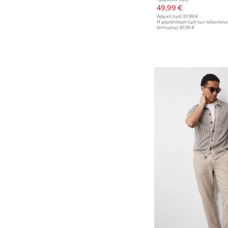
Τσαντάκια μέσης
49,99 €
Τσάντες καλλυντικών
Αρχική τιμή:
67,99 €
Η χαμηλότερη τιμή των τελευταί
έκπτωσης:
67,99 €
Υπαίθρια και τουρισμός