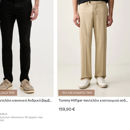
ΔΙΚΟ: TAN
-15% ΜΕ ΚΩΔΙΚΟ: TAN
Lacoste Παντελόνι κανονικό Ανδρικό βαμβάκι με ελαστάν
Tommy Hilfiger παντελόνι κοστουμιού ανδρικό βαμβακερό
:
159,90 €
9,90 €
τιμή των τελευταίων 30 ημερών προ
99 €