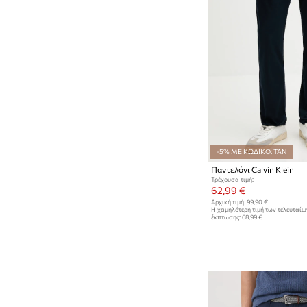
-5% ΜΕ ΚΩΔΙΚΟ: TAN
Παντελόνι Calvin Klein
Τρέχουσα τιμή:
62,99 €
Αρχική τιμή:
99,90 €
Η χαμηλότερη τιμή των τελευταί
έκπτωσης:
68,99 €