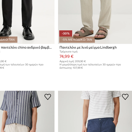
-30%
ΔΙΚΟ: TAN
-5% ΜΕ ΚΩΔΙΚΟ: TAN
Calvin Klein παντελόνι chino ανδρικό βαμβακερό με ελαστάν
Παντελόνι με λινό μείγμα Lindbergh
:
Τρέχουσα τιμή:
74,99 €
,90 €
Αρχική τιμή:
209,90 €
τιμή των τελευταίων 30 ημερών προ
Η χαμηλότερη τιμή των τελευταίων 30 ημερών προ
99 €
έκπτωσης:
107,99 €