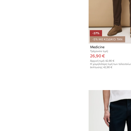
-37%
-5% ΜΕ ΚΩΔΙΚΟ: TAN
Medicine
Τρέχουσα τιμή:
26,90 €
Αρχική τιμή:
42,90 €
Η χαμηλότερη τιμή των τελευταί
έκπτωσης:
42,90 €