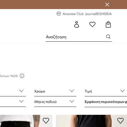
 Answear Club
-20% στην πρώτη παραγγελία
Answear Club
Journal
ΒΟΗΘΕΙΑ
όντων: 1426
Χρώμα
Τιμή
Μήκος ποδιού
Εμφάνιση περισσότερων 