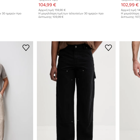
104,99 €
102,99 €
Αρχική τιμή:
159,90 €
Αρχική τιμή:
14
ων 30 ημερών προ
Η χαμηλότερη τιμή των τελευταίων 30 ημερών προ
Η χαμηλότερη 
έκπτωσης:
109,99 €
έκπτωσης:
107