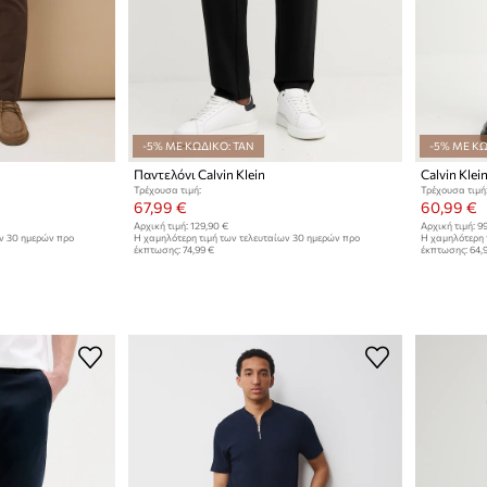
-5% ΜΕ ΚΩΔΙΚΟ: TAN
-5% ΜΕ ΚΩ
Παντελόνι Calvin Klein
Τρέχουσα τιμή:
Τρέχουσα τιμή
67,99 €
60,99 €
Αρχική τιμή:
129,90 €
Αρχική τιμή:
99
ων 30 ημερών προ
Η χαμηλότερη τιμή των τελευταίων 30 ημερών προ
Η χαμηλότερη 
έκπτωσης:
74,99 €
έκπτωσης:
64,