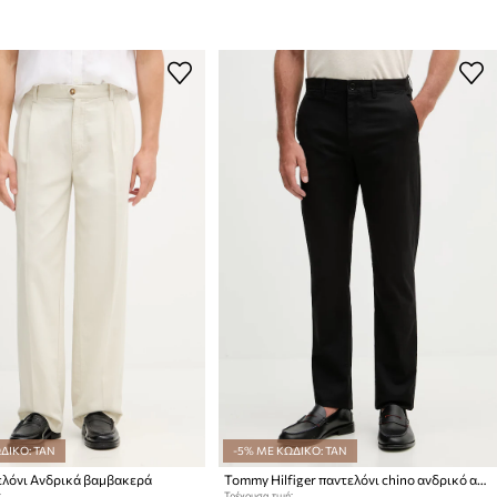
ΔΙΚΟ: TAN
-5% ΜΕ ΚΩΔΙΚΟ: TAN
ελόνι Ανδρικά βαμβακερά
Tommy Hilfiger παντελόνι chino ανδρικό από βαμβάκι με ελαστάν
:
Τρέχουσα τιμή: