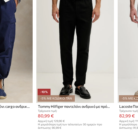
-10%
-5% ΜΕ ΚΩΔΙΚΟ: TAN
-5% ΜΕ ΚΩ
Polo Ralph Lauren παντελόνι cargo ανδρικό βαμβακερό
Tommy Hilfiger παντελόνι ανδρικό με πρόσμιξη λινού
Τρέχουσα τιμή:
Τρέχουσα τιμή
80,99 €
82,99 €
Αρχική τιμή:
129,90 €
Αρχική τιμή:
11
Η χαμηλότερη τιμή των τελευταίων 30 ημερών προ
Η χαμηλότερη 
έκπτωσης:
90,99 €
έκπτωσης:
91,