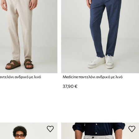
αντελόνι ανδρικό με λινό
Medicine παντελόνι ανδρικό με λινό
37,90 €