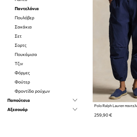
Παντελόνια
Πουλόβερ
Σακάκια
Σετ
Σορτς
Πουκάμισα
Τζιν
Φόρμες
Φούτερ
Φροντίδα ρούχων
Παπούτσια
Αξεσουάρ
Sneakers
259,90 €
Αθλητικά
Γάντια
Αξεσουάρ και φροντίδα
Γραβάτες και παπιγιόν
Μοκασίνια και casual
Γυαλιά