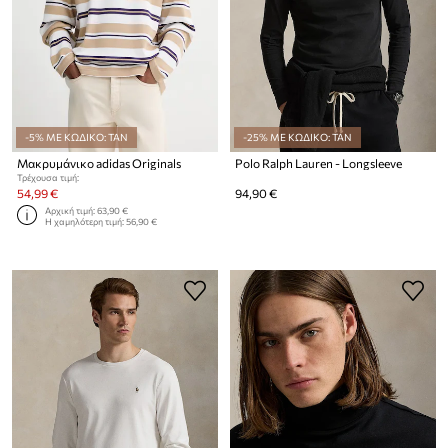
-5% ΜΕ ΚΩΔΙΚΟ: TAN
-25% ΜΕ ΚΩΔΙΚΟ: TAN
Μακρυμάνικο adidas Originals
Polo Ralph Lauren - Longsleeve
Τρέχουσα τιμή:
54,99 €
94,90 €
Αρχική τιμή:
63,90 €
Η χαμηλότερη τιμή:
56,90 €