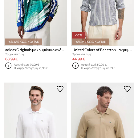
-10%
-5% ΜΕ ΚΩΔΙΚΟ: TAN
-5% ΜΕ ΚΩΔΙΚΟ: TAN
adidas Originals μακρυμάνικο ανδρικό
United Colors of Benetton μακρυμάνικο t-shirt ανδρικό με βισκόζη
Τρέχουσα τιμή:
Τρέχουσα τιμή:
68,99 €
44,99 €
Αρχική τιμή:
79,99 €
Αρχική τιμή:
59,90 €
Η χαμηλότερη τιμή:
71,90 €
Η χαμηλότερη τιμή:
49,99 €