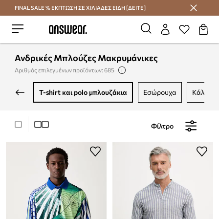
FINAL SALE % ΕΚΠΤΩΣΗ ΣΕ ΧΙΛΙΑΔΕΣ ΕΙΔΗ [ΔΕΙΤΕ]
Εξοικονομήστε με το Answear Club
Ανδρικές Μπλούζες Μακρυμάνικες
Αριθμός επιλεγμένων προϊόντων: 685
t-shirt και polo μπλουζάκια
εσώρουχα
κάλτσες
Φίλτρο