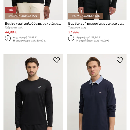
-11%
-5% ΜΕ ΚΩΔΙΚΟ: TAN
-5% ΜΕ ΚΩΔΙΚΟ: TAN
Βαμβακερή μπλούζα με μακριά μανίκια Tommy Hilfiger
Βαμβακερή μπλούζα με μακριά μανίκια Calvin Klein
Τρέχουσα τιμή:
Τρέχουσα τιμή:
44,99 €
37,99 €
Αρχική τιμή:
74,99 €
Αρχική τιμή:
59,90 €
Η χαμηλότερη τιμή:
50,99 €
Η χαμηλότερη τιμή:
40,99 €