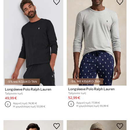
-5% ΜΕ ΚΩΔΙΚΟ: TAN
-5% ΜΕ ΚΩΔΙΚΟ: TAN
Longsleeve Polo Ralph Lauren
Longsleeve Polo Ralph Lauren
Τρέχουσα τιμή:
Τρέχουσα τιμή:
52,99 €
49,99 €
Αρχική τιμή:
77,99 €
Αρχική τιμή:
74,90 €
Η χαμηλότερη τιμή:
55,99 €
Η χαμηλότερη τιμή:
53,99 €