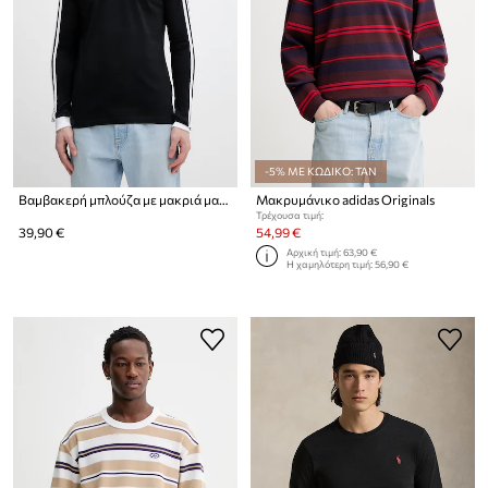
-5% ΜΕ ΚΩΔΙΚΟ: TAN
Βαμβακερή μπλούζα με μακριά μανίκια adidas Originals
Μακρυμάνικο adidas Originals
Τρέχουσα τιμή:
39,90 €
54,99 €
Αρχική τιμή:
63,90 €
Η χαμηλότερη τιμή:
56,90 €