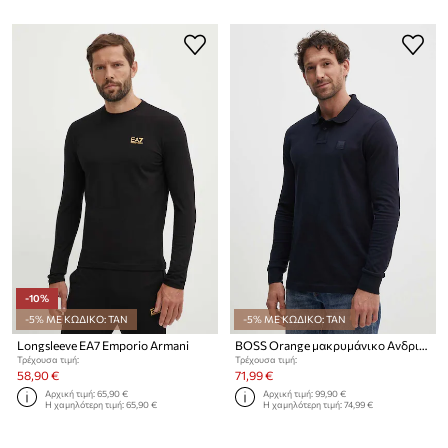
-10%
-5% ΜΕ ΚΩΔΙΚΟ: TAN
-5% ΜΕ ΚΩΔΙΚΟ: TAN
Longsleeve EA7 Emporio Armani
BOSS Orange μακρυμάνικο Ανδρικό βαμβακερό με ελαστάν Passerby
Τρέχουσα τιμή:
Τρέχουσα τιμή:
58,90 €
71,99 €
Αρχική τιμή:
65,90 €
Αρχική τιμή:
99,90 €
Η χαμηλότερη τιμή:
65,90 €
Η χαμηλότερη τιμή:
74,99 €