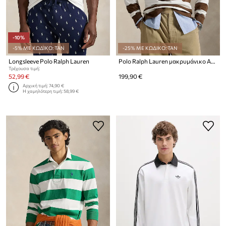
-10%
-5% ΜΕ ΚΩΔΙΚΟ: TAN
-25% ΜΕ ΚΩΔΙΚΟ: TAN
Longsleeve Polo Ralph Lauren
Polo Ralph Lauren μακρυμάνικο Ανδρικό βαμβακερό
Τρέχουσα τιμή:
52,99 €
199,90 €
Αρχική τιμή:
74,90 €
Η χαμηλότερη τιμή:
58,99 €