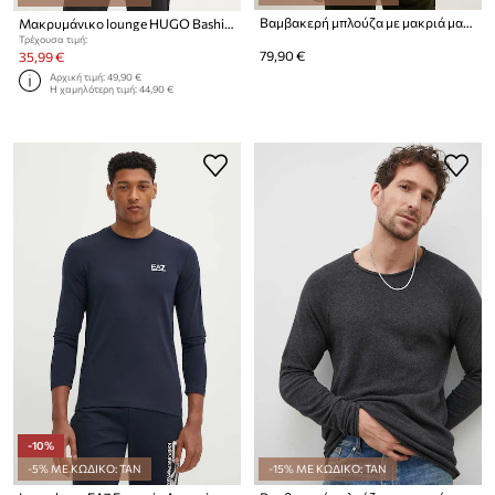
Βαμβακερή μπλούζα με μακριά μανίκια Barbour
Μακρυμάνικο lounge HUGO Bashinah
Τρέχουσα τιμή:
79,90 €
35,99 €
Αρχική τιμή:
49,90 €
Η χαμηλότερη τιμή:
44,90 €
-10%
-5% ΜΕ ΚΩΔΙΚΟ: TAN
-15% ΜΕ ΚΩΔΙΚΟ: TAN