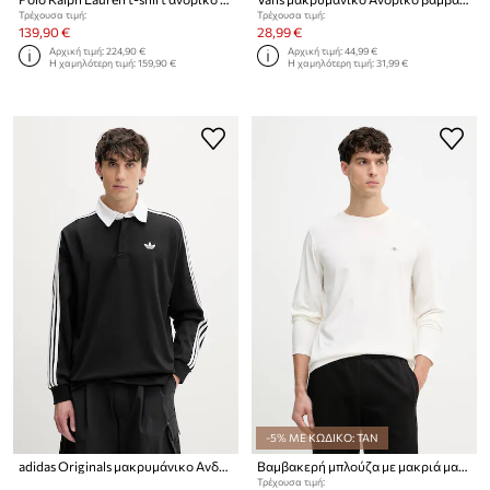
Τρέχουσα τιμή:
Τρέχουσα τιμή:
139,90 €
28,99 €
Αρχική τιμή:
224,90 €
Αρχική τιμή:
44,99 €
Η χαμηλότερη τιμή:
159,90 €
Η χαμηλότερη τιμή:
31,99 €
-5% ΜΕ ΚΩΔΙΚΟ: TAN
adidas Originals μακρυμάνικο Ανδρικό βαμβακερό
Βαμβακερή μπλούζα με μακριά μανίκια Gant
Τρέχουσα τιμή: