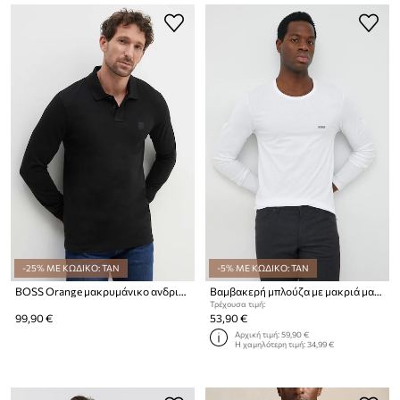
-25% ΜΕ ΚΩΔΙΚΟ: TAN
-5% ΜΕ ΚΩΔΙΚΟ: TAN
BOSS Orange μακρυμάνικο ανδρικό από βαμβάκι με ελαστάν Passerby
Βαμβακερή μπλούζα με μακριά μανίκια BOSS 3-pack San Jared-C
Τρέχουσα τιμή:
99,90 €
53,90 €
Αρχική τιμή:
59,90 €
Η χαμηλότερη τιμή:
34,99 €