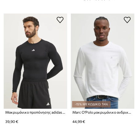
-15% ΜΕ ΚΩΔΙΚΟ: TAN
Μακρυμάνικο προπόνησης adidas Performance Techfit
Marc O'Polo μακρυμάνικο ανδρικό βαμβακερό
39,90 €
44,99 €