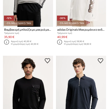
-12%
-30%
-5% ΜΕ ΚΩΔΙΚΟ: TAN
-5% ΜΕ ΚΩΔΙΚΟ: TAN
Βαμβακερή μπλούζα με μακριά μανίκια adidas Originals
adidas Originals Μακρυμάνικο ανδρικό βαμβακερό
Τρέχουσα τιμή:
Τρέχουσα τιμή:
35,90 €
40,99 €
Αρχική τιμή:
40,90 €
Αρχική τιμή:
58,90 €
Η χαμηλότερη τιμή:
40,90 €
Η χαμηλότερη τιμή:
58,90 €