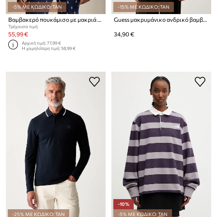
-5% ΜΕ ΚΩΔΙΚΟ: TAN
-15% ΜΕ ΚΩΔΙΚΟ: TAN
Βαμβακερό πουκάμισο με μακριά μανίκια Polo Ralph Lauren
Guess μακρυμάνικο ανδρικό βαμβακερό με ελαστάν
Τρέχουσα τιμή:
55,99 €
34,90 €
Αρχική τιμή:
77,99 €
Η χαμηλότερη τιμή:
58,99 €
-10%
-25% ΜΕ ΚΩΔΙΚΟ: TAN
-5% ΜΕ ΚΩΔΙΚΟ: TAN