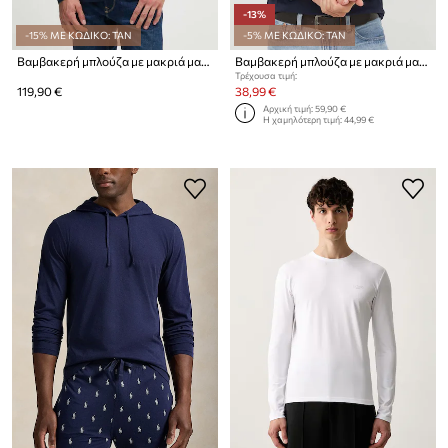
-13%
-15% ΜΕ ΚΩΔΙΚΟ: TAN
-5% ΜΕ ΚΩΔΙΚΟ: TAN
Βαμβακερή μπλούζα με μακριά μανίκια Lacoste
Βαμβακερή μπλούζα με μακριά μανίκια Gant
Τρέχουσα τιμή:
119,90 €
38,99 €
Αρχική τιμή:
59,90 €
Η χαμηλότερη τιμή:
44,99 €