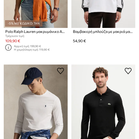
-5% ΜΕ ΚΩΔΙΚΟ: TAN
Polo Ralph Lauren μακρυμάνικο Ανδρικό βαμβακερό Τοπ
Βαμβακερή μπλούζα με μακριά μανίκια adidas Originals
Τρέχουσα τιμή:
109,90 €
54,90 €
Αρχική τιμή:
199,90 €
Η χαμηλότερη τιμή:
119,90 €