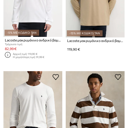
-5% ΜΕ ΚΩΔΙΚΟ: TAN
-15% ΜΕ ΚΩΔΙΚΟ: TAN
Lacoste μακρυμάνικο ανδρικό βαμβακερό
Lacoste μακρυμάνικο ανδρικό βαμβακερό
Τρέχουσα τιμή:
82,99 €
119,90 €
Αρχική τιμή:
119,90 €
Η χαμηλότερη τιμή:
91,99 €