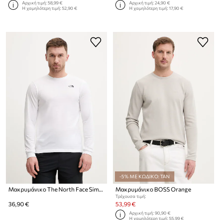
Αρχική τιμή:
58,99 €
Αρχική τιμή:
24,90 €
Η χαμηλότερη τιμή:
52,90 €
Η χαμηλότερη τιμή:
17,90 €
-5% ΜΕ ΚΩΔΙΚΟ: TAN
Μακρυμάνικο The North Face Simple Dome
Μακρυμάνικο BOSS Orange
Τρέχουσα τιμή:
36,90 €
53,99 €
Αρχική τιμή:
90,90 €
Η χαμηλότερη τιμή:
55,99 €