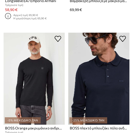
Longsleeve EA7 Emporio Armani
Βαμβακερή μπλούζα με μακριά μανίκια American VintageT-SHIRT ML COL ROND
Τρέχουσα τιμή:
58,90 €
69,99 €
Αρχική τιμή:
65,90 €
Η χαμηλότερη τιμή:
65,90 €
-5% ΜΕ ΚΩΔΙΚΟ: TAN
-25% ΜΕ ΚΩΔΙΚΟ: TAN
BOSS Orange μακρυμάνικο ανδρικό βαμβακερό Tacks
BOSS πλεκτό μπλουζάκι πόλο ανδρικό βαμβακερό Pado 30
Τρέχουσα τιμή: