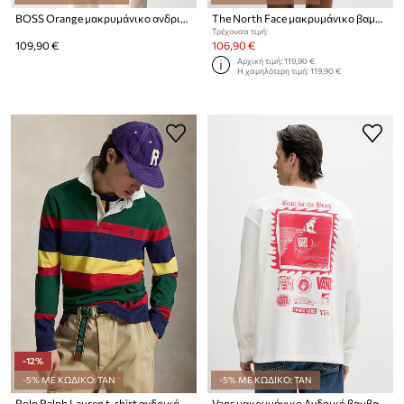
BOSS Orange μακρυμάνικο ανδρικό βαμβακερό PasserfordLong
The North Face μακρυμάνικο βαμβακερό
Τρέχουσα τιμή:
109,90 €
106,90 €
Αρχική τιμή:
119,90 €
Η χαμηλότερη τιμή:
119,90 €
-12%
-5% ΜΕ ΚΩΔΙΚΟ: TAN
-5% ΜΕ ΚΩΔΙΚΟ: TAN
Polo Ralph Lauren t-shirt ανδρικό βαμβακερό
Vans μακρυμάνικο Ανδρικό βαμβακερό