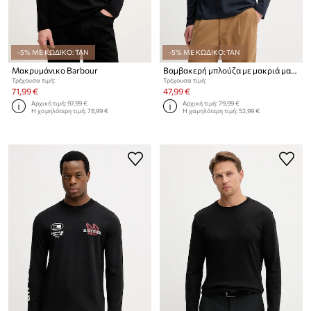
-5% ΜΕ ΚΩΔΙΚΟ: TAN
-5% ΜΕ ΚΩΔΙΚΟ: TAN
Μακρυμάνικο Barbour
Βαμβακερή μπλούζα με μακριά μανίκια Marc O'Polo
Τρέχουσα τιμή:
Τρέχουσα τιμή:
71,99 €
47,99 €
Αρχική τιμή:
97,99 €
Αρχική τιμή:
79,99 €
Η χαμηλότερη τιμή:
78,99 €
Η χαμηλότερη τιμή:
52,99 €