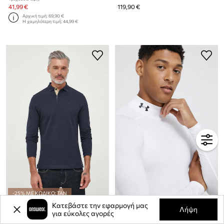
41,99 €
119,90 €
Αρχική τιμή:
69,90 €
Η χαμηλότερη τιμή:
44,99 €
-25% ΜΕ ΚΩΔΙΚΟ: TAN
Κατεβάστε την εφαρμογή μας
Βαμβακερή μπλούζα με μακριά μανίκια Barbour
Longsleeve Under Armour
Λήψη
για εύκολες αγορές
79,90 €
38,99 €