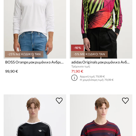
-10%
-25% ΜΕ ΚΩΔΙΚΟ: TAN
-5% ΜΕ ΚΩΔΙΚΟ: TAN
BOSS Orange μακρυμάνικο Ανδρικό βαμβακερό με ελαστάν Passerby
adidas Originals μακρυμάνικο Ανδρικό
Τρέχουσα τιμή:
99,90 €
71,90 €
Αρχική τιμή:
79,99 €
Η χαμηλότερη τιμή:
79,99 €