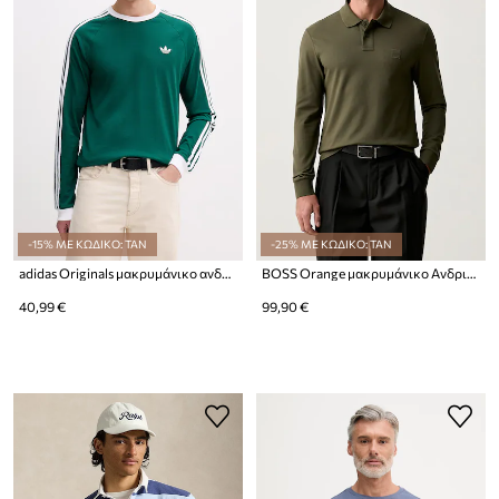
-15% ΜΕ ΚΩΔΙΚΟ: TAN
-25% ΜΕ ΚΩΔΙΚΟ: TAN
adidas Originals μακρυμάνικο ανδρικό βαμβακερό
BOSS Orange μακρυμάνικο Ανδρικό από βαμβάκι με ελαστάν Passerby
40,99 €
99,90 €