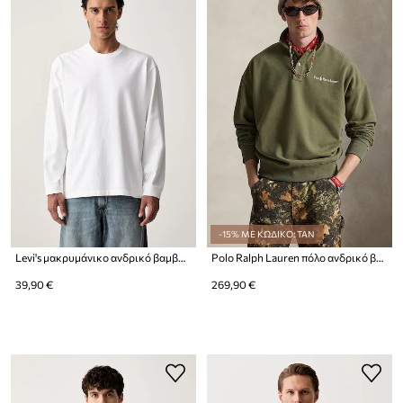
-15% ΜΕ ΚΩΔΙΚΟ: TAN
Levi's μακρυμάνικο ανδρικό βαμβακερό με ελαστάν LS WORKWEAR
Polo Ralph Lauren πόλο ανδρικό βαμβακερό
39,90 €
269,90 €