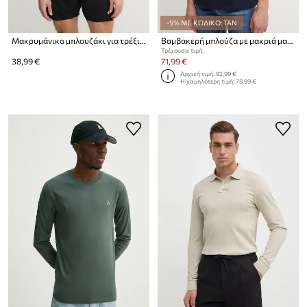
-5% ΜΕ ΚΩΔΙΚΟ: TAN
Μακρυμάνικο μπλουζάκι για τρέξιμο Asics Core
Βαμβακερή μπλούζα με μακριά μανίκια Gant
Τρέχουσα τιμή:
38,99 €
71,99 €
Αρχική τιμή:
92,99 €
Η χαμηλότερη τιμή:
78,99 €