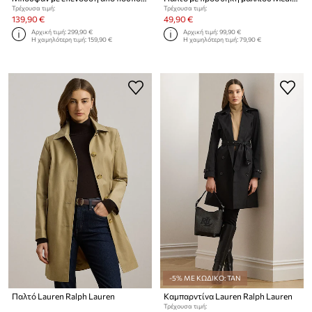
Τρέχουσα τιμή:
Τρέχουσα τιμή:
139,90 €
49,90 €
Αρχική τιμή:
299,90 €
Αρχική τιμή:
99,90 €
Η χαμηλότερη τιμή:
159,90 €
Η χαμηλότερη τιμή:
79,90 €
-5% ΜΕ ΚΩΔΙΚΟ: TAN
Παλτό Lauren Ralph Lauren
Καμπαρντίνα Lauren Ralph Lauren
Τρέχουσα τιμή: