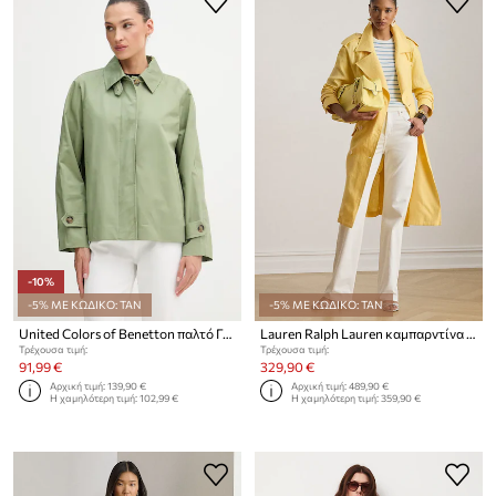
-10%
-5% ΜΕ ΚΩΔΙΚΟ: TAN
-5% ΜΕ ΚΩΔΙΚΟ: TAN
United Colors of Benetton παλτό Γυναικείο βαμβακερό
Lauren Ralph Lauren καμπαρντίνα γυναικεία λινή
Τρέχουσα τιμή:
Τρέχουσα τιμή:
91,99 €
329,90 €
Αρχική τιμή:
139,90 €
Αρχική τιμή:
489,90 €
Η χαμηλότερη τιμή:
102,99 €
Η χαμηλότερη τιμή:
359,90 €