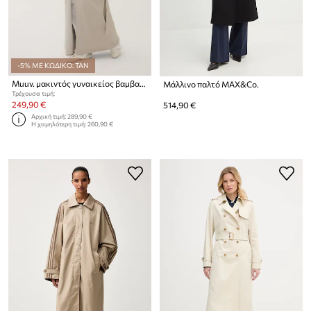
-5% ΜΕ ΚΩΔΙΚΟ: TAN
Muuv. μακιντός γυναικείος βαμβακερός BOUFF
Μάλλινο παλτό MAX&Co.
Τρέχουσα τιμή:
249,90 €
514,90 €
Αρχική τιμή:
289,90 €
Η χαμηλότερη τιμή:
260,90 €