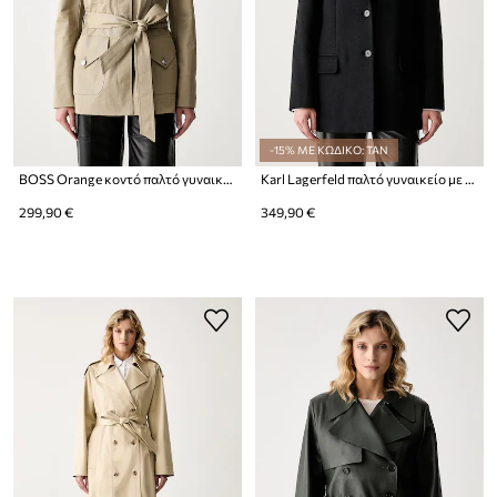
-15% ΜΕ ΚΩΔΙΚΟ: TAN
BOSS Orange κοντό παλτό γυναικείο με βαμβάκι C_Jutili
Karl Lagerfeld παλτό γυναικείο με μαλλί
299,90 €
349,90 €