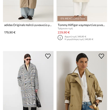
-5% ΜΕ ΚΩΔΙΚΟ: TAN
adidas Originals παλτό γυναικείο με βαμβάκι
Tommy Hilfiger καμπαρντίνα γυναικεία βαμβακερή
Τρέχουσα τιμή:
179,90 €
229,90 €
Αρχική τιμή:
349,90 €
Η χαμηλότερη τιμή:
249,90 €