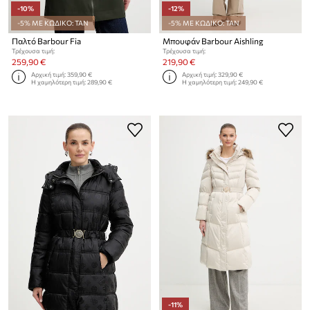
-10%
-12%
-5% ΜΕ ΚΩΔΙΚΟ: TAN
-5% ΜΕ ΚΩΔΙΚΟ: TAN
Παλτό Barbour Fia
Μπουφάν Barbour Aishling
Τρέχουσα τιμή:
Τρέχουσα τιμή:
259,90 €
219,90 €
Αρχική τιμή:
359,90 €
Αρχική τιμή:
329,90 €
Η χαμηλότερη τιμή:
289,90 €
Η χαμηλότερη τιμή:
249,90 €
-11%