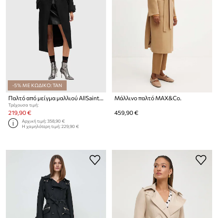
-5% ΜΕ ΚΩΔΙΚΟ: TAN
Παλτό από μείγμα μαλλιού AllSaints MABEL COAT
Μάλλινο παλτό MAX&Co.
Τρέχουσα τιμή:
219,90 €
459,90 €
Αρχική τιμή:
358,90 €
Η χαμηλότερη τιμή:
229,90 €