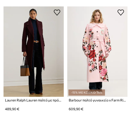
-15% ΜΕ ΚΩΔΙΚΟ: TAN
Lauren Ralph Lauren παλτό με πρόσμιξη μαλλιού
Barbour παλτό γυναικείο x Farm Rio
489,90 €
609,90 €