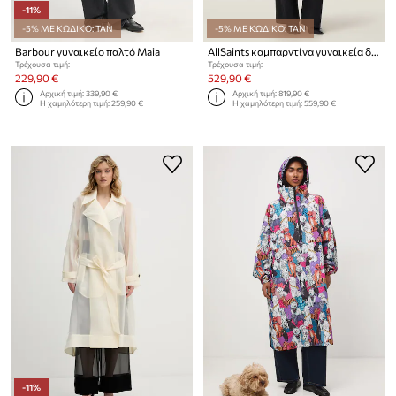
-11%
-5% ΜΕ ΚΩΔΙΚΟ: TAN
-5% ΜΕ ΚΩΔΙΚΟ: TAN
Barbour γυναικείο παλτό Maia
AllSaints καμπαρντίνα γυναικεία δερμάτινη σουέτ REED SUEDE
Τρέχουσα τιμή:
Τρέχουσα τιμή:
229,90 €
529,90 €
Αρχική τιμή:
339,90 €
Αρχική τιμή:
819,90 €
Η χαμηλότερη τιμή:
259,90 €
Η χαμηλότερη τιμή:
559,90 €
-11%