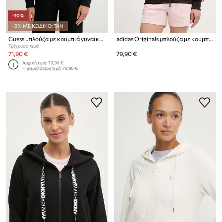
-10%
-5% ΜΕ ΚΩΔΙΚΟ: TAN
Guess μπλούζα με κουμπιά γυναικεία CALISTA
adidas Originals μπλούζα με κουμπιά Γυναικεία
Τρέχουσα τιμή:
71,90 €
79,90 €
Αρχική τιμή:
79,90 €
Η χαμηλότερη τιμή:
79,90 €