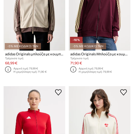
-10%
-5% ΜΕ ΚΩΔΙΚΟ: TAN
-5% ΜΕ ΚΩΔΙΚΟ: TAN
adidas Originals μπλούζα με κουμπιά Γυναικεία με βαμβάκι
adidas Originals Μπλούζα με κουμπιά Γυναικεία
Τρέχουσα τιμή:
Τρέχουσα τιμή:
68,99 €
71,90 €
Αρχική τιμή:
79,99 €
Αρχική τιμή:
79,99 €
Η χαμηλότερη τιμή:
71,90 €
Η χαμηλότερη τιμή:
79,99 €