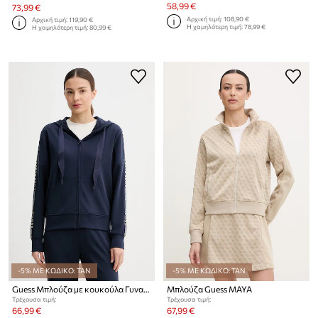
58,99 €
73,99 €
Αρχική τιμή:
108,90 €
Αρχική τιμή:
119,90 €
Η χαμηλότερη τιμή:
78,99 €
Η χαμηλότερη τιμή:
80,99 €
-5% ΜΕ ΚΩΔΙΚΟ: TAN
-5% ΜΕ ΚΩΔΙΚΟ: TAN
Guess Μπλούζα με κουκούλα Γυναικεία X NORTH SAILS
Μπλούζα Guess MAYA
Τρέχουσα τιμή:
Τρέχουσα τιμή:
66,99 €
67,99 €