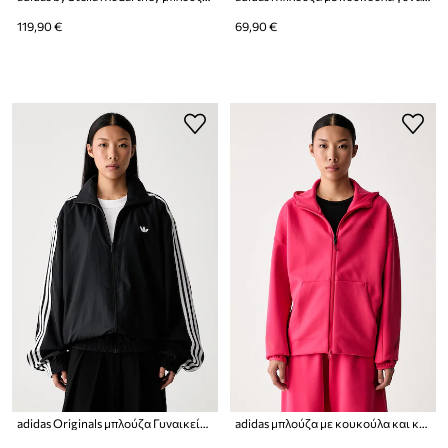
119,90 €
69,90 €
adidas Originals μπλούζα Γυναικεία Firebird Adilenium
adidas μπλούζα με κουκούλα και κουμπιά Γυναικεία Z.N.E