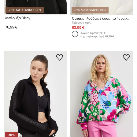
-25% ΜΕ ΚΩΔΙΚΟ: TAN
-5% ΜΕ ΚΩΔΙΚΟ: TAN
Μπλούζα Dkny
Guess μπλούζα με κουμπιά Γυναικεία OLYMPE
Τρέχουσα τιμή:
76,99 €
63,99 €
Αρχική τιμή:
89,90 €
Η χαμηλότερη τιμή:
67,99 €
-10%