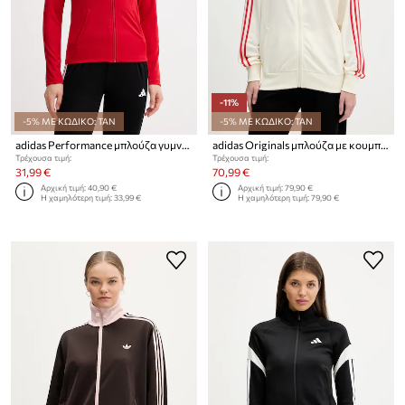
-11%
-5% ΜΕ ΚΩΔΙΚΟ: TAN
-5% ΜΕ ΚΩΔΙΚΟ: TAN
adidas Performance μπλούζα γυμναστικής Γυναικεία Entrada26
adidas Originals μπλούζα με κουμπιά Γυναικεία
Τρέχουσα τιμή:
Τρέχουσα τιμή:
31,99 €
70,99 €
Αρχική τιμή:
40,90 €
Αρχική τιμή:
79,90 €
Η χαμηλότερη τιμή:
33,99 €
Η χαμηλότερη τιμή:
79,90 €