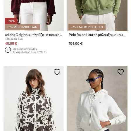
-26%
-5% ΜΕ ΚΩΔΙΚΟ: TAN
-25% ΜΕ ΚΩΔΙΚΟ: TAN
adidas Originals μπλούζα με κουκούλα και κουμπιά γυναικεία κοτλέ
Polo Ralph Lauren μπλούζα με κουκούλα και κουμπιά γυναικεία με βαμβάκι
Τρέχουσα τιμή:
49,99 €
194,90 €
Αρχική τιμή:
67,90 €
Η χαμηλότερη τιμή:
67,90 €