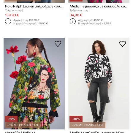
Polo Ralph Lauren μπλούζα με κουμπιά γυναικεία με βαμβάκι
Medicine μπλούζα με κουκούλα και κουμπιά γυναικεία
Τρέχουσα τιμή:
Τρέχουσα τιμή:
139,90 €
34,90 €
Αρχική τιμή:
199,90 €
Αρχική τιμή:
49,90 €
Η χαμηλότερη τιμή:
169,90 €
Η χαμηλότερη τιμή:
49,90 €
-39%
-30%
-5% ΜΕ ΚΩΔΙΚΟ: TAN
-5% ΜΕ ΚΩΔΙΚΟ: TAN
Μπλούζα Medicine
Medicine μπλούζα με κουμπιά Γυναικεία βαμβακερή