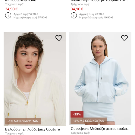
Τρέχουσα τιμή:
Τρέχουσα τιμή:
34,90 €
34,90 €
Αρχική τιμή:
57,90 €
Αρχική τιμή:
49,90 €
Η χαμηλότερη τιμή:
57,90 €
Η χαμηλότερη τιμή:
49,90 €
-25%
-5% ΜΕ ΚΩΔΙΚΟ: TAN
-5% ΜΕ ΚΩΔΙΚΟ: TAN
Guess Jeans Μπλούζα με κουκούλα και κουμπιά γυναικεία βαμβακερή
Βελούδινη μπλούζα Juicy Couture
Τρέχουσα τιμή:
Τρέχουσα τιμή: