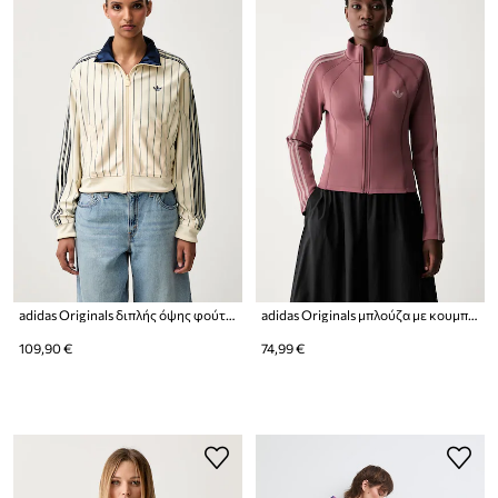
adidas Originals διπλής όψης φούτερ γυναικείο Firebird
adidas Originals μπλούζα με κουμπιά Γυναικεία SST 2.0
109,90 €
74,99 €