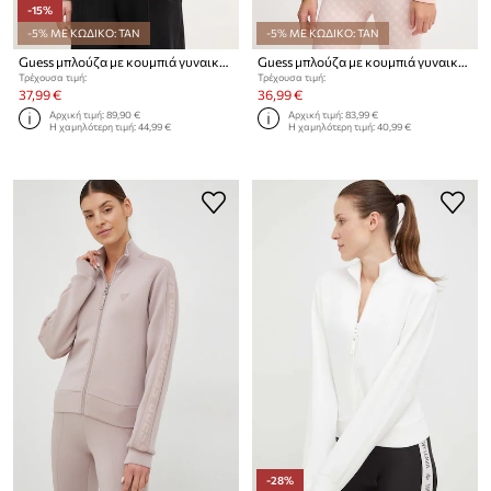
-15%
-5% ΜΕ ΚΩΔΙΚΟ: TAN
-5% ΜΕ ΚΩΔΙΚΟ: TAN
Guess μπλούζα με κουμπιά γυναικεία με βαμβάκι BRITNEY
Guess μπλούζα με κουμπιά γυναικεία με βισκόζη NEW ALLIE
Τρέχουσα τιμή:
Τρέχουσα τιμή:
37,99 €
36,99 €
Αρχική τιμή:
89,90 €
Αρχική τιμή:
83,99 €
Η χαμηλότερη τιμή:
44,99 €
Η χαμηλότερη τιμή:
40,99 €
-28%