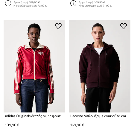
Αρχική τιμή:
109,90 €
Αρχική τιμή:
109,90 €
Η χαμηλότερη τιμή:
73,99 €
Η χαμηλότερη τιμή:
71,99 €
adidas Originals διπλής όψης φούτερ γυναικείο Firebird
Lacoste Μπλούζα με κουκούλα και κουμπιά γυναικεία με βαμβάκι
109,90 €
169,90 €