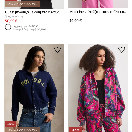
-5% ΜΕ ΚΩΔΙΚΟ: TAN
Medicine μπλούζα με κουκούλα και κουμπιά γυναικεία με βαμβάκι
Guess μπλούζα με κουμπιά γυναικεία με βισκόζη NEW ALLIE
Τρέχουσα τιμή:
49,90 €
50,99 €
Αρχική τιμή:
84,90 €
Η χαμηλότερη τιμή:
56,99 €
-17%
-5% ΜΕ ΚΩΔΙΚΟ: TAN
-30%