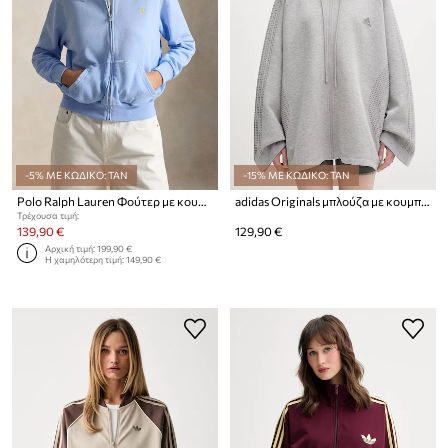
-5% ΜΕ ΚΩΔΙΚΟ: TAN
-15% ΜΕ ΚΩΔΙΚΟ: TAN
Polo Ralph Lauren Φούτερ με κουκούλα γυναικείο βαμβακερό ISLAND FLC-KNT-SWEATSHIRT
adidas Originals μπλούζα με κουμπιά Γυναικεία
Τρέχουσα τιμή:
139,90 €
129,90 €
Αρχική τιμή:
199,90 €
Η χαμηλότερη τιμή:
149,90 €