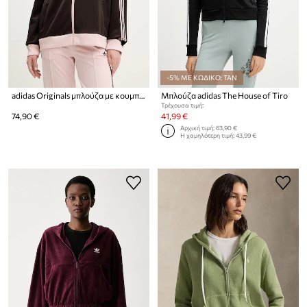
-5% ΜΕ ΚΩΔΙΚΟ: TAN
adidas Originals μπλούζα με κουμπιά γυναικεία
Μπλούζα adidas The House of Tiro
Τρέχουσα τιμή:
74,90 €
41,99 €
Αρχική τιμή:
63,90 €
Η χαμηλότερη τιμή:
43,99 €