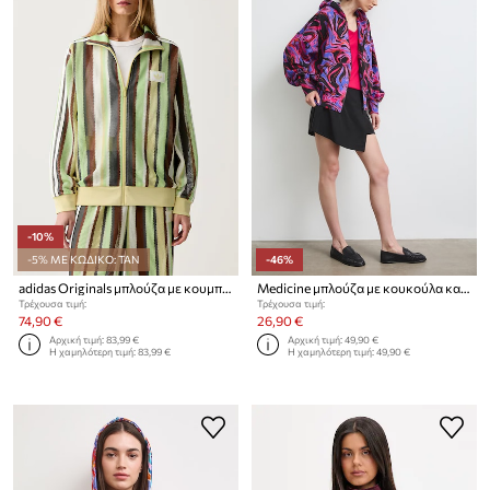
-10%
-5% ΜΕ ΚΩΔΙΚΟ: TAN
-46%
adidas Originals μπλούζα με κουμπιά Γυναικεία
Medicine μπλούζα με κουκούλα και κουμπιά γυναικεία βαμβακερή
Τρέχουσα τιμή:
Τρέχουσα τιμή:
74,90 €
26,90 €
Αρχική τιμή:
83,99 €
Αρχική τιμή:
49,90 €
Η χαμηλότερη τιμή:
83,99 €
Η χαμηλότερη τιμή:
49,90 €