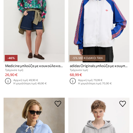
-46%
-5% ΜΕ ΚΩΔΙΚΟ: TAN
Medicine μπλούζα με κουκούλα και κουμπιά Γυναικεία βαμβακερή
adidas Originals μπλούζα με κουμπιά Γυναικεία
Τρέχουσα τιμή:
Τρέχουσα τιμή:
26,90 €
68,99 €
Αρχική τιμή:
49,90 €
Αρχική τιμή:
79,99 €
Η χαμηλότερη τιμή:
49,90 €
Η χαμηλότερη τιμή:
70,90 €