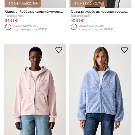
-5% ΜΕ ΚΩΔΙΚΟ: TAN
-5% ΜΕ ΚΩΔΙΚΟ: TAN
Guess μπλούζα με κουμπιά γυναικεία με βισκόζη NEW ALLIE
Guess μπλούζα με κουμπιά γυναικεία με βισκόζη NEW ALLIE
Τρέχουσα τιμή:
Τρέχουσα τιμή:
34,99 €
40,99 €
Αρχική τιμή:
99,99 €
Αρχική τιμή:
99,99 €
Η χαμηλότερη τιμή:
37,99 €
Η χαμηλότερη τιμή:
56,99 €