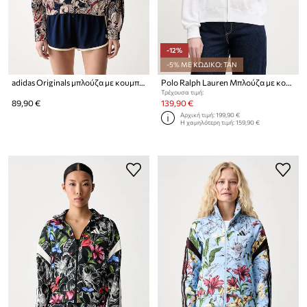
-12%
-5% ΜΕ ΚΩΔΙΚΟ: TAN
adidas Originals μπλούζα με κουμπιά γυναικεία Liberty
Polo Ralph Lauren Μπλούζα με κουκούλα και κουμπιά Γυναικεία βαμβακερή
Τρέχουσα τιμή:
89,90 €
139,90 €
Αρχική τιμή:
199,90 €
Η χαμηλότερη τιμή:
159,90 €