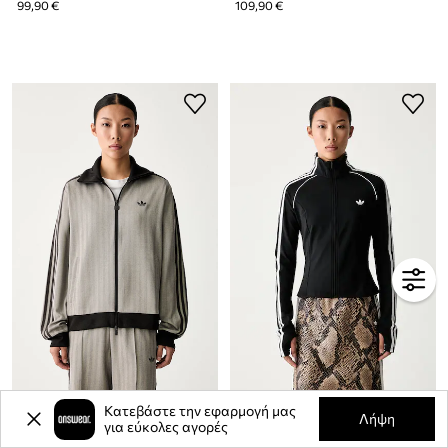
99,90 €
109,90 €
adidas Originals μπλούζα με κουμπιά Γυναικεία
adidas Originals μπλούζα με κουμπιά Γυναικεία Essentials
Κατεβάστε την εφαρμογή μας
Λήψη
για εύκολες αγορές
83,99 €
54,90 €