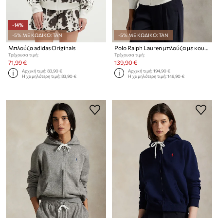
-14%
-5% ΜΕ ΚΩΔΙΚΟ: TAN
-5% ΜΕ ΚΩΔΙΚΟ: TAN
Μπλούζα adidas Originals
Polo Ralph Lauren μπλούζα με κουκούλα και κουμπιά γυναικεία με βαμβάκι
Τρέχουσα τιμή:
Τρέχουσα τιμή:
71,99 €
139,90 €
Αρχική τιμή:
83,90 €
Αρχική τιμή:
194,90 €
Η χαμηλότερη τιμή:
83,90 €
Η χαμηλότερη τιμή:
149,90 €