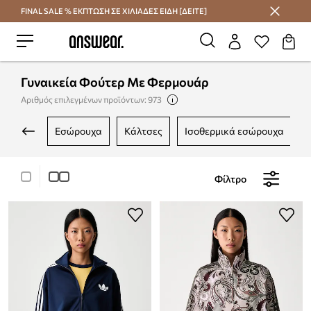
FINAL SALE % ΕΚΠΤΩΣΗ ΣΕ ΧΙΛΙΑΔΕΣ ΕΙΔΗ [ΔΕΙΤΕ]
Εξοικονομήστε με το Answear Club
Γυναικεία Φούτερ Με Φερμουάρ
Αριθμός επιλεγμένων προϊόντων: 973
εσώρουχα
κάλτσες
ισοθερμικά εσώρουχα
Φίλτρο