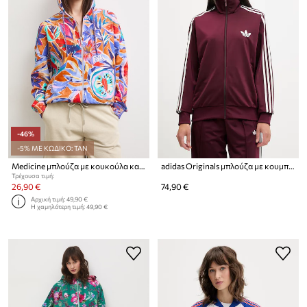
-46%
-5% ΜΕ ΚΩΔΙΚΟ: TAN
Medicine μπλούζα με κουκούλα και κουμπιά γυναικεία
adidas Originals μπλούζα με κουμπιά Γυναικεία Firebird
Τρέχουσα τιμή:
26,90 €
74,90 €
Αρχική τιμή:
49,90 €
Η χαμηλότερη τιμή:
49,90 €