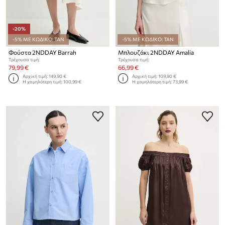
-20%
-5% ΜΕ ΚΩΔΙΚΟ: TAN
-5% ΜΕ ΚΩΔΙΚΟ: TAN
Φούστα 2NDDAY Barrah
Μπλουζάκι 2NDDAY Amalia
Τρέχουσα τιμή:
Τρέχουσα τιμή:
79,99 €
66,99 €
Αρχική τιμή:
149,90 €
Αρχική τιμή:
109,90 €
Η χαμηλότερη τιμή:
100,99 €
Η χαμηλότερη τιμή:
73,99 €