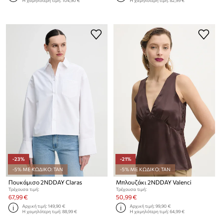
Η χαμηλότερη τιμή:
104,90 €
Η χαμηλότερη τιμή:
82,99 €
-23%
-21%
-5% ΜΕ ΚΩΔΙΚΟ: TAN
-5% ΜΕ ΚΩΔΙΚΟ: TAN
Πουκάμισο 2NDDAY Claras
Μπλουζάκι 2NDDAY Valenci
Τρέχουσα τιμή:
Τρέχουσα τιμή:
67,99 €
50,99 €
Αρχική τιμή:
149,90 €
Αρχική τιμή:
99,90 €
Η χαμηλότερη τιμή:
88,99 €
Η χαμηλότερη τιμή:
64,99 €