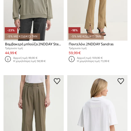
-23%
-18%
-5% ΜΕ ΚΩΔΙΚΟ: TAN
-5% ΜΕ ΚΩΔΙΚΟ: TAN
Βαμβακερή μπλούζα 2NDDAY Stewart
Παντελόνι 2NDDAY Sandras
Τρέχουσα τιμή:
Τρέχουσα τιμή:
44,99 €
59,99 €
Αρχική τιμή:
99,90 €
Αρχική τιμή:
109,90 €
Η χαμηλότερη τιμή:
58,99 €
Η χαμηλότερη τιμή:
73,99 €