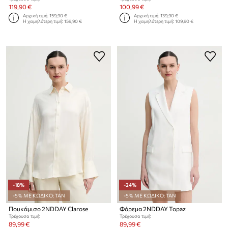
119,90 €
100,99 €
Αρχική τιμή:
159,90 €
Αρχική τιμή:
139,90 €
Η χαμηλότερη τιμή:
159,90 €
Η χαμηλότερη τιμή:
109,90 €
-18%
-24%
-5% ΜΕ ΚΩΔΙΚΟ: TAN
-5% ΜΕ ΚΩΔΙΚΟ: TAN
Πουκάμισο 2NDDAY Clarose
Φόρεμα 2NDDAY Topaz
Τρέχουσα τιμή:
Τρέχουσα τιμή:
89,99 €
89,99 €