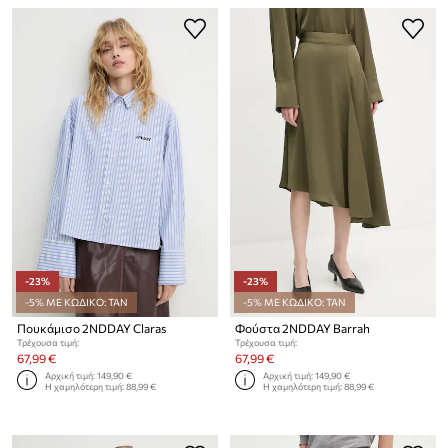
-23%
-23%
-5% ΜΕ ΚΩΔΙΚΟ: TAN
-5% ΜΕ ΚΩΔΙΚΟ: TAN
Πουκάμισο 2NDDAY Claras
Φούστα 2NDDAY Barrah
Τρέχουσα τιμή:
Τρέχουσα τιμή:
67,99 €
67,99 €
Αρχική τιμή:
149,90 €
Αρχική τιμή:
149,90 €
Η χαμηλότερη τιμή:
88,99 €
Η χαμηλότερη τιμή:
88,99 €