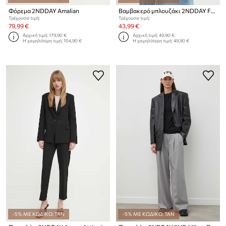
Φόρεμα 2NDDAY Amalian
Βαμβακερό μπλουζάκι 2NDDAY Frosty
Τρέχουσα τιμή:
Τρέχουσα τιμή:
79,99 €
43,99 €
Αρχική τιμή:
179,90 €
Αρχική τιμή:
49,90 €
Η χαμηλότερη τιμή:
104,90 €
Η χαμηλότερη τιμή:
49,90 €
-5% ΜΕ ΚΩΔΙΚΟ: TAN
-5% ΜΕ ΚΩΔΙΚΟ: TAN