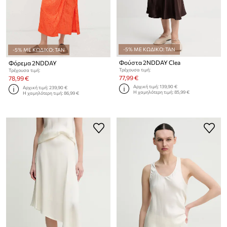
-5% ΜΕ ΚΩΔΙΚΟ: TAN
-5% ΜΕ ΚΩΔΙΚΟ: TAN
Φούστα 2NDDAY Clea
Φόρεμα 2NDDAY
Τρέχουσα τιμή:
Τρέχουσα τιμή:
77,99 €
78,99 €
Αρχική τιμή:
139,90 €
Αρχική τιμή:
239,90 €
Η χαμηλότερη τιμή:
85,99 €
Η χαμηλότερη τιμή:
86,99 €