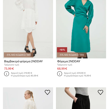
-10%
-5% ΜΕ ΚΩΔΙΚΟ: TAN
-5% ΜΕ ΚΩΔΙΚΟ: TAN
Βαμβακερό φόρεμα 2NDDAY
Φόρεμα 2NDDAY
Τρέχουσα τιμή:
Τρέχουσα τιμή:
73,99 €
68,99 €
Αρχική τιμή:
219,90 €
Αρχική τιμή:
209,90 €
Η χαμηλότερη τιμή:
80,99 €
Η χαμηλότερη τιμή:
76,99 €