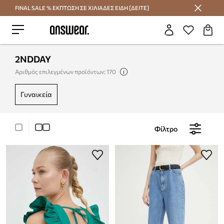
FINAL SALE % ΕΚΠΤΩΣΗ ΣΕ ΧΙΛΙΑΔΕΣ ΕΙΔΗ [ΔΕΙΤΕ]
Εξοικονομήστε με το Answear Club
2NDDAY
Αριθμός επιλεγμένων προϊόντων: 170
γυναικεία
Φίλτρο