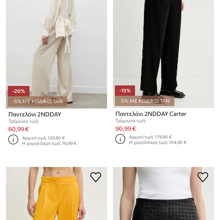
-13%
-20%
-5% ΜΕ ΚΩΔΙΚΟ: TAN
-5% ΜΕ ΚΩΔΙΚΟ: TAN
Παντελόνι 2NDDAY Carter
Παντελόνι 2NDDAY
Τρέχουσα τιμή:
Τρέχουσα τιμή:
90,99 €
60,99 €
Αρχική τιμή:
179,90 €
Αρχική τιμή:
129,90 €
Η χαμηλότερη τιμή:
104,90 €
Η χαμηλότερη τιμή:
76,99 €