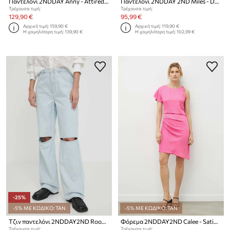
Παντελόνι 2NDDAY Anny - Attired Suiting2ND Anny - Attired Suiting
Παντελόνι 2NDDAY 2ND Miles - Daily Sleek2ND Miles - Daily Sleek
Τρέχουσα τιμή:
Τρέχουσα τιμή:
129,90 €
95,99 €
Αρχική τιμή:
159,90 €
Αρχική τιμή:
119,90 €
Η χαμηλότερη τιμή:
139,90 €
Η χαμηλότερη τιμή:
102,99 €
-25%
-5% ΜΕ ΚΩΔΙΚΟ: TAN
-5% ΜΕ ΚΩΔΙΚΟ: TAN
Τζιν παντελόνι 2NDDAY2ND Rook TT - Classic Denim
Φόρεμα 2NDDAY2ND Calee - Satin Daze
Τρέχουσα τιμή:
Τρέχουσα τιμή: