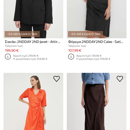
-5% ΜΕ ΚΩΔΙΚΟ: TAN
-5% ΜΕ ΚΩΔΙΚΟ: TAN
Σακάκι 2NDDAY 2ND Janet - Attired Suiting2ND Janet - Attired Suiting
Φόρεμα 2NDDAY2ND Calee - Satin Daze
Τρέχουσα τιμή:
Τρέχουσα τιμή:
199,90 €
107,99 €
Αρχική τιμή:
259,90 €
Αρχική τιμή:
139,90 €
Η χαμηλότερη τιμή:
209,90 €
Η χαμηλότερη τιμή:
109,90 €