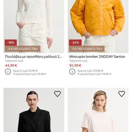
-19%
-22%
-5% ΜΕ ΚΩΔΙΚΟ: TAN
-5% ΜΕ ΚΩΔΙΚΟ: TAN
Πουλόβερ με προσθήκη μαλλιού 2NDDAY Lance
Μπουφάν bomber 2NDDAY Santon
Τρέχουσα τιμή:
Τρέχουσα τιμή:
44,99 €
92,99 €
Αρχική τιμή:
82,90 €
Αρχική τιμή:
219,90 €
Η χαμηλότερη τιμή:
55,99 €
Η χαμηλότερη τιμή:
119,90 €