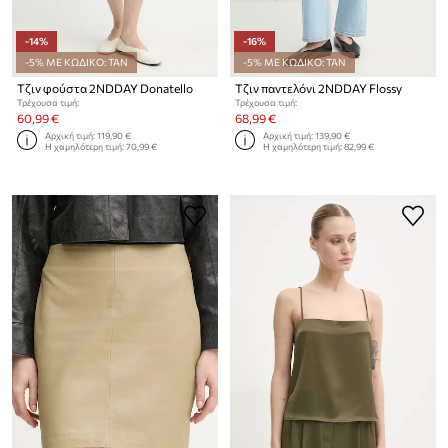
-14%
-16%
-5% ΜΕ ΚΩΔΙΚΟ: TAN
-5% ΜΕ ΚΩΔΙΚΟ: TAN
Τζιν φούστα 2NDDAY Donatello
Τζιν παντελόνι 2NDDAY Flossy
Τρέχουσα τιμή:
Τρέχουσα τιμή:
60,99 €
68,99 €
Αρχική τιμή:
119,90 €
Αρχική τιμή:
139,90 €
Η χαμηλότερη τιμή:
70,99 €
Η χαμηλότερη τιμή:
82,99 €