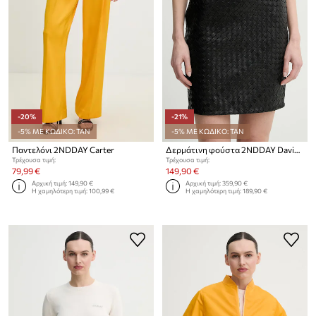
-20%
-21%
-5% ΜΕ ΚΩΔΙΚΟ: TAN
-5% ΜΕ ΚΩΔΙΚΟ: TAN
Παντελόνι 2NDDAY Carter
Δερμάτινη φούστα 2NDDAY Davine
Τρέχουσα τιμή:
Τρέχουσα τιμή:
79,99 €
149,90 €
Αρχική τιμή:
149,90 €
Αρχική τιμή:
359,90 €
Η χαμηλότερη τιμή:
100,99 €
Η χαμηλότερη τιμή:
189,90 €