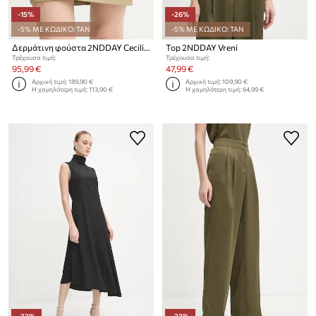
-15%
-26%
-5% ΜΕ ΚΩΔΙΚΟ: TAN
-5% ΜΕ ΚΩΔΙΚΟ: TAN
Δερμάτινη φούστα 2NDDAY Ceciliana
Top 2NDDAY Vreni
Τρέχουσα τιμή:
Τρέχουσα τιμή:
95,99 €
47,99 €
Αρχική τιμή:
189,90 €
Αρχική τιμή:
109,90 €
Η χαμηλότερη τιμή:
113,90 €
Η χαμηλότερη τιμή:
64,99 €
-22%
-23%