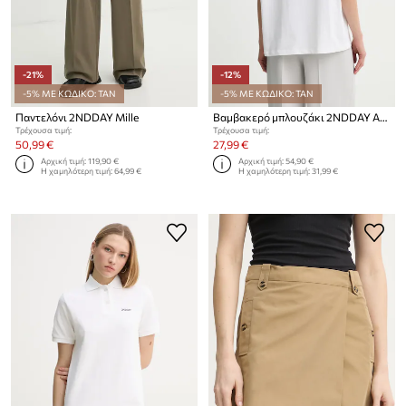
-21%
-12%
-5% ΜΕ ΚΩΔΙΚΟ: TAN
-5% ΜΕ ΚΩΔΙΚΟ: TAN
Παντελόνι 2NDDAY Mille
Βαμβακερό μπλουζάκι 2NDDAY Arale TT
Τρέχουσα τιμή:
Τρέχουσα τιμή:
50,99 €
27,99 €
Αρχική τιμή:
119,90 €
Αρχική τιμή:
54,90 €
Η χαμηλότερη τιμή:
64,99 €
Η χαμηλότερη τιμή:
31,99 €