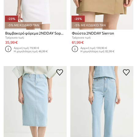
-23%
-25%
-5% ΜΕ ΚΩΔΙΚΟ: TAN
-5% ΜΕ ΚΩΔΙΚΟ: TAN
Βαμβακερό φόρεμα 2NDDAY Sophia
Φούστα 2NDDAY Sierron
Τρέχουσα τιμή:
Τρέχουσα τιμή:
35,99 €
61,99 €
Αρχική τιμή:
79,90 €
Αρχική τιμή:
139,90 €
Η χαμηλότερη τιμή:
46,99 €
Η χαμηλότερη τιμή:
82,99 €