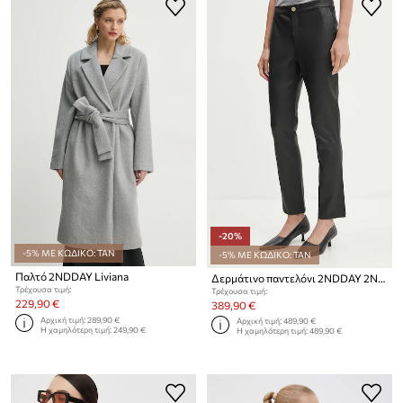
-20%
-5% ΜΕ ΚΩΔΙΚΟ: TAN
-5% ΜΕ ΚΩΔΙΚΟ: TAN
Παλτό 2NDDAY Liviana
Δερμάτινο παντελόνι 2NDDAY 2ND Leya - Refined Stretch Le
Τρέχουσα τιμή:
Τρέχουσα τιμή:
229,90 €
389,90 €
Αρχική τιμή:
289,90 €
Αρχική τιμή:
489,90 €
Η χαμηλότερη τιμή:
249,90 €
Η χαμηλότερη τιμή:
489,90 €