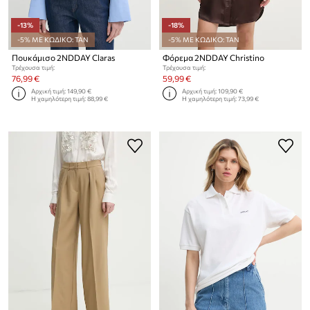
-13%
-18%
-5% ΜΕ ΚΩΔΙΚΟ: TAN
-5% ΜΕ ΚΩΔΙΚΟ: TAN
Πουκάμισο 2NDDAY Claras
Φόρεμα 2NDDAY Christino
Τρέχουσα τιμή:
Τρέχουσα τιμή:
76,99 €
59,99 €
Αρχική τιμή:
149,90 €
Αρχική τιμή:
109,90 €
Η χαμηλότερη τιμή:
88,99 €
Η χαμηλότερη τιμή:
73,99 €