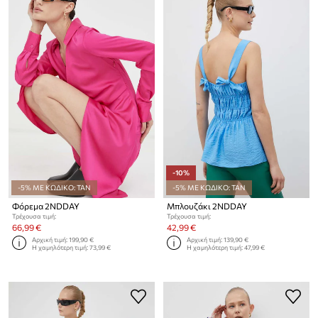
-10%
-5% ΜΕ ΚΩΔΙΚΟ: TAN
-5% ΜΕ ΚΩΔΙΚΟ: TAN
Φόρεμα 2NDDAY
Μπλουζάκι 2NDDAY
Τρέχουσα τιμή:
Τρέχουσα τιμή:
66,99 €
42,99 €
Αρχική τιμή:
199,90 €
Αρχική τιμή:
139,90 €
Η χαμηλότερη τιμή:
73,99 €
Η χαμηλότερη τιμή:
47,99 €