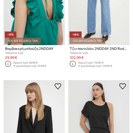
-11%
-14%
-5% ΜΕ ΚΩΔΙΚΟ: TAN
-5% ΜΕ ΚΩΔΙΚΟ: TAN
Βαμβακερή μπλούζα 2NDDAY
Τζιν παντελόνι 2NDDAY 2ND Rodet TT - Classic Denim2ND Rodet TT - Classic Denim
Τρέχουσα τιμή:
Τρέχουσα τιμή:
29,99 €
102,99 €
Αρχική τιμή:
94,99 €
Αρχική τιμή:
119,90 €
Η χαμηλότερη τιμή:
33,99 €
Η χαμηλότερη τιμή:
119,90 €