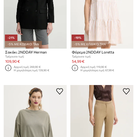
-21%
-19%
-5% ΜΕ ΚΩΔΙΚΟ: TAN
-5% ΜΕ ΚΩΔΙΚΟ: TAN
Σακάκι 2NDDAY Herman
Φόρεμα 2NDDAY Loretta
Τρέχουσα τιμή:
Τρέχουσα τιμή:
109,90 €
54,99 €
Αρχική τιμή:
269,90 €
Αρχική τιμή:
119,90 €
Η χαμηλότερη τιμή:
139,90 €
Η χαμηλότερη τιμή:
67,99 €