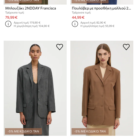
Μπλουζάκι 2NDDAY Francisca
Πουλόβερ με προσθήκη μαλλιού 2NDDAY Lance
Τρέχουσα τιμή:
Τρέχουσα τιμή:
79,99 €
44,99 €
Αρχική τιμή:
179,90 €
Αρχική τιμή:
82,90 €
Η χαμηλότερη τιμή:
104,90 €
Η χαμηλότερη τιμή:
55,99 €
-5% ΜΕ ΚΩΔΙΚΟ: TAN
-5% ΜΕ ΚΩΔΙΚΟ: TAN