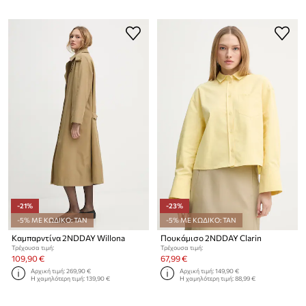
-21%
-23%
-5% ΜΕ ΚΩΔΙΚΟ: TAN
-5% ΜΕ ΚΩΔΙΚΟ: TAN
Καμπαρντίνα 2NDDAY Willona
Πουκάμισο 2NDDAY Clarin
Τρέχουσα τιμή:
Τρέχουσα τιμή:
109,90 €
67,99 €
Αρχική τιμή:
269,90 €
Αρχική τιμή:
149,90 €
Η χαμηλότερη τιμή:
139,90 €
Η χαμηλότερη τιμή:
88,99 €