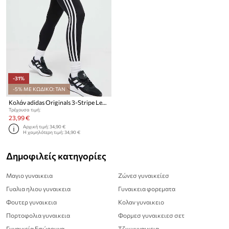
-31%
-5% ΜΕ ΚΩΔΙΚΟ: TAN
Κολάν adidas Originals 3-Stripe Leggings
Τρέχουσα τιμή:
23,99 €
Αρχική τιμή:
34,90 €
Η χαμηλότερη τιμή:
34,90 €
Δημοφιλείς κατηγορίες
Μαγιο γυναικεια
Ζώνεσ γυναικείεσ
Γυαλια ηλιου γυναικεια
Γυναικεια φορεματα
Φουτερ γυναικεια
Κολαν γυναικειο
Πορτοφολια γυναικεια
Φορμεσ γυναικειεσ σετ
Γυναικεία Εσώρουχα
Τζιν γυναικεια