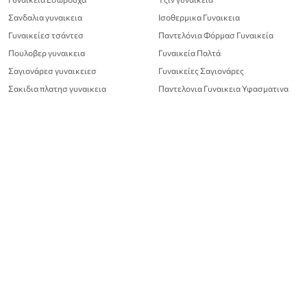
Σανδαλια γυναικεια
Ισοθερμικα Γυναικεια
Γυναικείεσ τσάντεσ
Παντελόνια Φόρμασ Γυναικεία
Πουλοβερ γυναικεια
Γυναικεία Παλτά
Σαγιονάρεσ γυναικειεσ
Γυναικείες Σαγιονάρες
Σακιδια πλατησ γυναικεια
Παντελονια Γυναικεια Υφασματινα