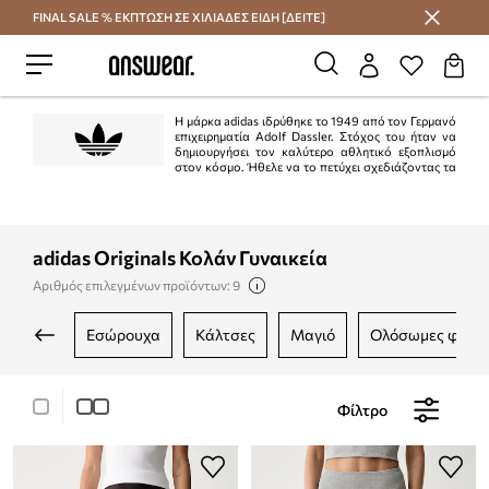
FINAL SALE % ΕΚΠΤΩΣΗ ΣΕ ΧΙΛΙΑΔΕΣ ΕΙΔΗ [ΔΕΙΤΕ]
Εξοικονομήστε με το Answear Club
Η μάρκα adidas ιδρύθηκε το 1949 από τον Γερμανό
επιχειρηματία Adolf Dassler. Στόχος του ήταν να
δημιουργήσει τον καλύτερο αθλητικό εξοπλισμό
στον κόσμο. Ήθελε να το πετύχει σχεδιάζοντας τα
καλύτερα παπούτσια που χρησιμοποιούνται για αθλήματα, προστατεύοντας
τους αθλητές από ατυχήματα και διασφαλίζοντας την υψηλή αντοχή του
προϊόντος. Ο στόχος επιτεύχθηκε στο 100%.
adidas Originals Κολάν Γυναικεία
Αριθμός επιλεγμένων προϊόντων: 9
εσώρουχα
κάλτσες
μαγιό
ολόσωμες φόρμ
Φίλτρο