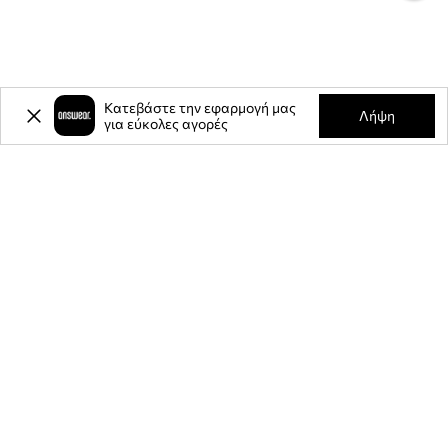
Κατεβάστε την εφαρμογή μας
Λήψη
για εύκολες αγορές
-20%
έκπτωση στην πρώτη σας
αγορά** για την εγγραφή σας στο
ενημερωτικό μας δελτίο.