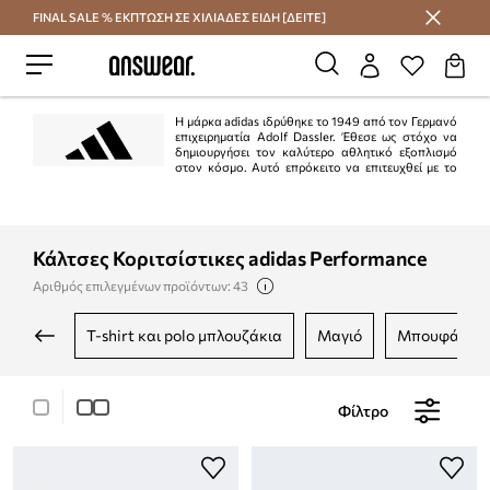
FINAL SALE % ΕΚΠΤΩΣΗ ΣΕ ΧΙΛΙΑΔΕΣ ΕΙΔΗ [ΔΕΙΤΕ]
Εξοικονομήστε με το Answear Club
Η μάρκα adidas ιδρύθηκε το 1949 από τον Γερμανό
επιχειρηματία Adolf Dassler. Έθεσε ως στόχο να
δημιουργήσει τον καλύτερο αθλητικό εξοπλισμό
στον κόσμο. Αυτό επρόκειτο να επιτευχθεί με το
σχεδιασμό των καλύτερων παπουτσιών για αθλητική χρήση, την προστασία
των αθλητών από τραυματισμούς και την εξασφάλιση υψηλής αντοχής των
προϊόντων. Το σχέδιο εκτελέστηκε 100%.
Κάλτσες Κοριτσίστικες adidas Performance
Αριθμός επιλεγμένων προϊόντων: 43
t-shirt και polo μπλουζάκια
μαγιό
μπουφάν κα
Φίλτρο