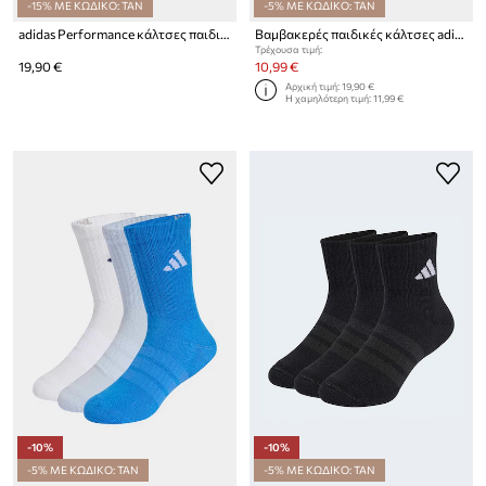
-15% ΜΕ ΚΩΔΙΚΟ: TAN
-5% ΜΕ ΚΩΔΙΚΟ: TAN
adidas Performance κάλτσες παιδικές DISNEY MICKEY MOUSE 3-pack
Βαμβακερές παιδικές κάλτσες adidas Performance MINECRAFT 3-pack
Τρέχουσα τιμή:
19,90 €
10,99 €
Αρχική τιμή:
19,90 €
Η χαμηλότερη τιμή:
11,99 €
-10%
-10%
-5% ΜΕ ΚΩΔΙΚΟ: TAN
-5% ΜΕ ΚΩΔΙΚΟ: TAN