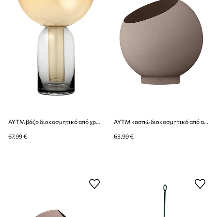
AYTM βάζο διακοσμητικό από χρωματισμένο γυαλί 15 x 19,5 cm
AYTM κασπώ διακοσμητικό από ανοξείδωτο χάλυβα 21 x 18,8 cm
67,99 €
63,99 €