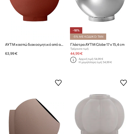
-18%
-5% ΜΕ ΚΩΔΙΚΟ: TAN
AYTM κασπώ διακοσμητικό από ανοξείδωτο χάλυβα 21 x 18,8 cm
Γλάστρα AYTM Globe 17 x 15,4 cm
Τρέχουσα τιμή:
63,99 €
44,99 €
Αρχική τιμή:
54,99 €
Η χαμηλότερη τιμή:
54,99 €