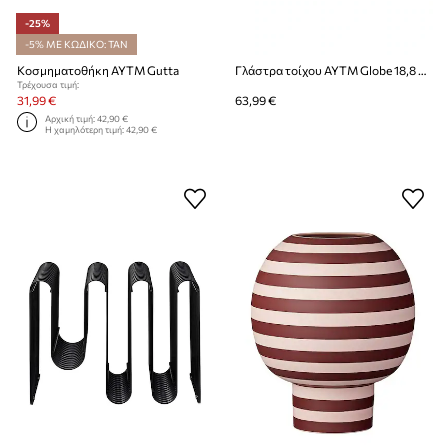
-25%
-5% ΜΕ ΚΩΔΙΚΟ: TAN
Κοσμηματοθήκη AYTM Gutta
Γλάστρα τοίχου AYTM Globe 18,8 x 21 cm
Τρέχουσα τιμή:
31,99 €
63,99 €
Αρχική τιμή:
42,90 €
Η χαμηλότερη τιμή:
42,90 €