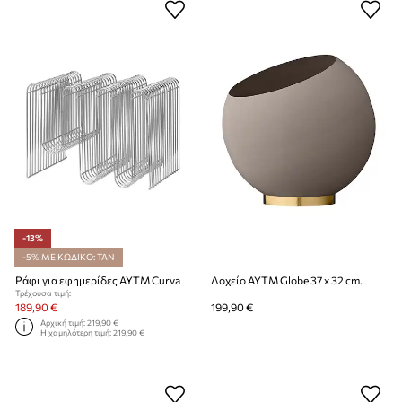
-13%
-5% ΜΕ ΚΩΔΙΚΟ: TAN
Ράφι για εφημερίδες AYTM Curva
Δοχείο AYTM Globe 37 x 32 cm.
Τρέχουσα τιμή:
189,90 €
199,90 €
Αρχική τιμή:
219,90 €
Η χαμηλότερη τιμή:
219,90 €