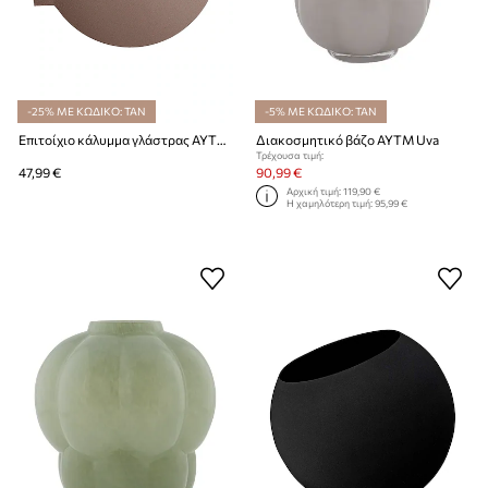
-25% ΜΕ ΚΩΔΙΚΟ: TAN
-5% ΜΕ ΚΩΔΙΚΟ: TAN
Επιτοίχιο κάλυμμα γλάστρας AYTM Globe 17 x 15,4 cm
Διακοσμητικό βάζο AYTM Uva
Τρέχουσα τιμή:
47,99 €
90,99 €
Αρχική τιμή:
119,90 €
Η χαμηλότερη τιμή:
95,99 €