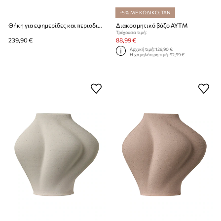
-5% ΜΕ ΚΩΔΙΚΟ: TAN
Θήκη για εφημερίδες και περιοδικά AYTM Curva
Διακοσμητικό βάζο AYTM
Τρέχουσα τιμή:
239,90 €
88,99 €
Αρχική τιμή:
129,90 €
Η χαμηλότερη τιμή:
92,99 €