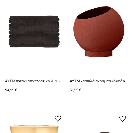
AYTM πατάκι από πλαστικό 70 x 50 cm
AYTM κασπώ διακοσμητικό από ανοξείδωτο χάλυβα 17 x 15,4 cm
54,99 €
51,99 €