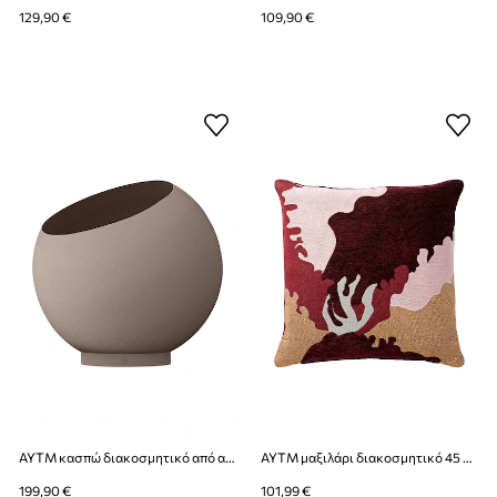
129,90 €
109,90 €
AYTM κασπώ διακοσμητικό από ανοξείδωτο χάλυβα 37 x 32,3 cm
AYTM μαξιλάρι διακοσμητικό 45 x45 cm
199,90 €
101,99 €