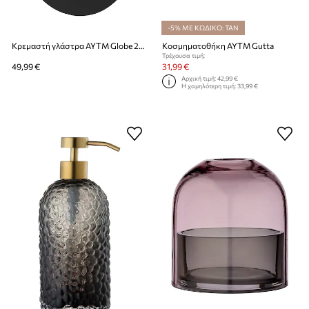
-5% ΜΕ ΚΩΔΙΚΟ: TAN
Κρεμαστή γλάστρα AYTM Globe 28 x 17 cm
Κοσμηματοθήκη AYTM Gutta
Τρέχουσα τιμή:
49,99 €
31,99 €
Αρχική τιμή:
42,99 €
Η χαμηλότερη τιμή:
33,99 €