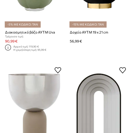
-5% ΜΕ ΚΩΔΙΚΟ: TAN
-15% ΜΕ ΚΩΔΙΚΟ: TAN
Διακοσμητικό βάζο AYTM Uva
Δοχείο AYTM 19 x 21 cm
Τρέχουσα τιμή:
90,99 €
56,99 €
Αρχική τιμή:
119,90 €
Η χαμηλότερη τιμή:
95,99 €