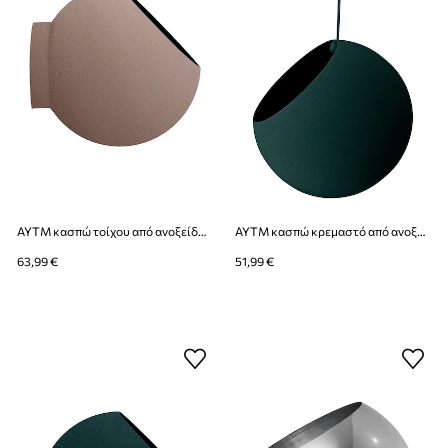
AYTM κασπώ τοίχου από ανοξείδωτο χάλυβα 21 x 18,8 cm
AYTM κασπώ κρεμαστό από ανοξείδωτο χάλυβα 17 x 28 cm
63,99 €
51,99 €