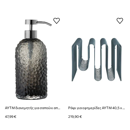
AYTM διανεμητής για σαπούνι από χρωματισμένο γυαλί 7,8 x 16,2 cm
Ράφι για εφημερίδες AYTM 40,5 x 30,3 x 30,3 cm
47,99 €
219,90 €