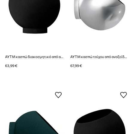
AYTM κασπώ διακοσμητικό από ανοξείδωτο χάλυβα 21 x 18,8 cm
AYTM κασπώ τοίχου από ανοξείδωτο χάλυβα 21 x 18,8 cm
63,99 €
67,99 €