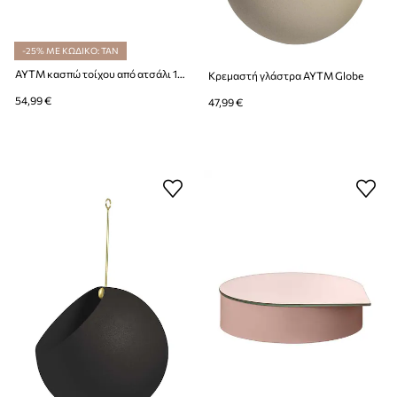
-25% ΜΕ ΚΩΔΙΚΟ: TAN
AYTM κασπώ τοίχου από ατσάλι 17 x 15,4 cn
Κρεμαστή γλάστρα AYTM Globe
54,99 €
47,99 €