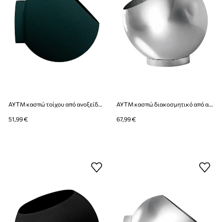
AYTM κασπώ τοίχου από ανοξείδωτο χάλυβα 17 x 15,4 cm
AYTM κασπώ διακοσμητικό από ανοξείδωτο χάλυβα 21 x 18,8 cm
51,99 €
67,99 €