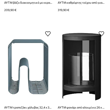
AYTM βάζο διακοσμητικό με κεραμικό 17 x 35 cm
AYTM καθρέφτης τοίχου από γυαλί 120 x 44,5 x 1,4 cm
209,90 €
319,90 €
AYTM τραπεζάκι χάλυβας 32,4 x 32,4 x 43 cm
AYTM φανάρι από αλουμίνιο 26 x 43,4 cm