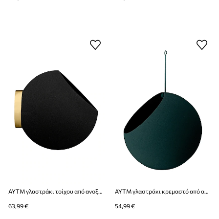
AYTM γλαστράκι τοίχου από ανοξείδωτο χάλυβα 21 x 18,8 cm
AYTM γλαστράκι κρεμαστό από ανοξείδωτο χάλυβα 21 x 32 cm
63,99 €
54,99 €