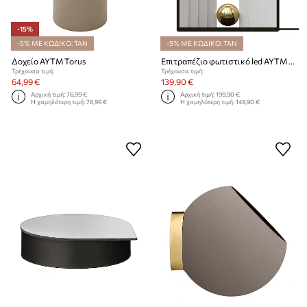
-15%
-5% ΜΕ ΚΩΔΙΚΟ: TAN
-5% ΜΕ ΚΩΔΙΚΟ: TAN
Δοχείο AYTM Torus
Επιτραπέζιο φωτιστικό led AYTM Castellum
Τρέχουσα τιμή:
Τρέχουσα τιμή:
64,99 €
139,90 €
Αρχική τιμή:
76,99 €
Αρχική τιμή:
199,90 €
Η χαμηλότερη τιμή:
76,99 €
Η χαμηλότερη τιμή:
149,90 €