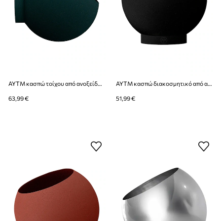
AYTM κασπώ τοίχου από ανοξείδωτο χάλυβα 21 x 18,8 cm
AYTM κασπώ διακοσμητικό από ανοξείδωτο χάλυβα 17 x 15,4 cm
63,99 €
51,99 €