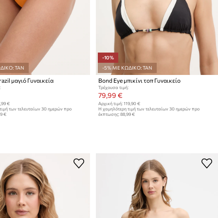
-10%
ΔΙΚΟ: TAN
-5% ΜΕ ΚΩΔΙΚΟ: TAN
azil μαγιό Γυναικεία
Bond Eye μπικίνι τοπ Γυναικείο
:
Τρέχουσα τιμή:
79,99 €
,99 €
Αρχική τιμή:
119,90 €
τιμή των τελευταίων 30 ημερών προ
Η χαμηλότερη τιμή των τελευταίων 30 ημερών προ
99 €
έκπτωσης:
88,99 €