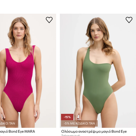
-15%
ΔΙΚΟ: TAN
-5% ΜΕ ΚΩΔΙΚΟ: TAN
αγιό Bond Eye MARA
Ολόσωμο αναστρέψιμο μαγιό Bond Eye
:
Τρέχουσα τιμή: