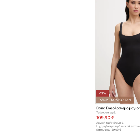
-15%
-5% ΜΕ ΚΩΔΙΚΟ: TAN
Bond Eye ολόσωμο μαγιό 
Τρέχουσα τιμή:
109,90 €
Αρχική τιμή:
169,90 €
Η χαμηλότερη τιμή των τελευταί
έκπτωσης:
129,90 €