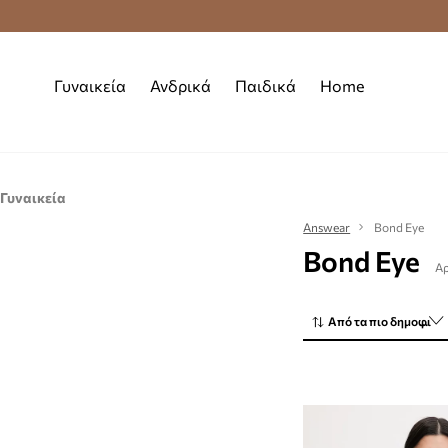
Premium Fashion Benefits
Δωρεάν μεταφορι
Γυναικεία
Ανδρικά
Παιδικά
Home
Γυναικεία
Ρούχα
Answear
Bond Eye
Bond Eye
Μαγιό
Αρ
Από τα πιο δημοφιλή