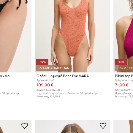
-15%
-10%
-5% ΜΕ ΚΩΔΙΚΟ: TAN
-5% ΜΕ ΚΩ
αικεία
Ολόσωμο μαγιό Bond Eye MARA
Bikini top 
Τρέχουσα τιμή:
Τρέχουσα τιμή
109,90 €
71,99 €
Αρχική τιμή:
169,90 €
Αρχική τιμή:
10
ων 30 ημερών προ
Η χαμηλότερη τιμή των τελευταίων 30 ημερών προ
Η χαμηλότερη 
έκπτωσης:
129,90 €
έκπτωσης:
79,