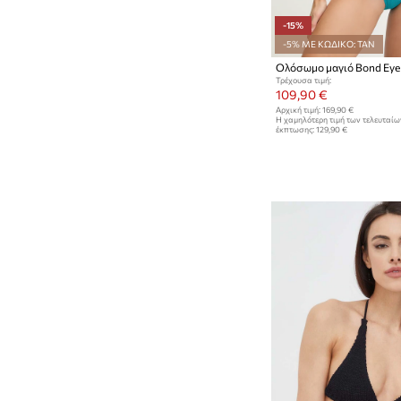
-15%
-5% ΜΕ ΚΩΔΙΚΟ: TAN
Ολόσωμο μαγιό Bond Ey
Τρέχουσα τιμή:
109,90 €
Αρχική τιμή:
169,90 €
Η χαμηλότερη τιμή των τελευταί
έκπτωσης:
129,90 €