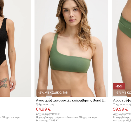
-10%
-5% ΜΕ ΚΩΔΙΚΟ: TAN
-5% ΜΕ ΚΩ
Αναστρέψιμο σουτιέν κολύμβησης Bond Eye
Αναστρέψι
Τρέχουσα τιμή:
Τρέχουσα τιμή
64,99 €
59,99 €
Αρχική τιμή:
97,90 €
Αρχική τιμή:
90
ων 30 ημερών προ
Η χαμηλότερη τιμή των τελευταίων 30 ημερών προ
Η χαμηλότερη 
έκπτωσης:
71,99 €
έκπτωσης:
66,