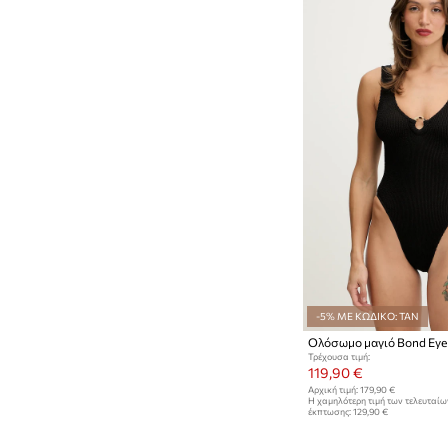
-5% ΜΕ ΚΩΔΙΚΟ: TAN
Ολόσωμο μαγιό Bond Eye
Τρέχουσα τιμή:
119,90 €
Αρχική τιμή:
179,90 €
Η χαμηλότερη τιμή των τελευταί
έκπτωσης:
129,90 €