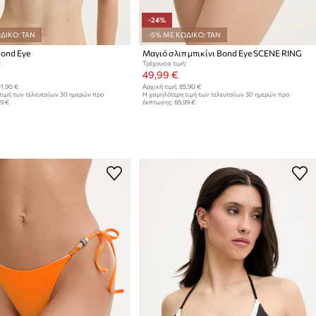
-24%
ΔΙΚΟ: TAN
-5% ΜΕ ΚΩΔΙΚΟ: TAN
Bond Eye
Μαγιό σλιπ μπικίνι Bond Eye SCENE RING
:
Τρέχουσα τιμή:
49,99 €
1,90 €
Αρχική τιμή:
85,90 €
τιμή των τελευταίων 30 ημερών προ
Η χαμηλότερη τιμή των τελευταίων 30 ημερών προ
99 €
έκπτωσης:
65,99 €