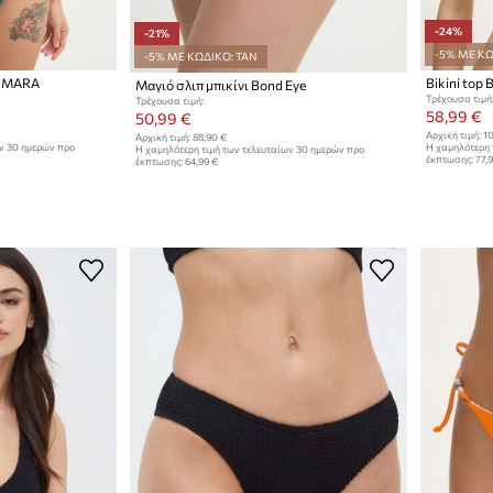
-24%
-21%
-5% ΜΕ ΚΩ
-5% ΜΕ ΚΩΔΙΚΟ: TAN
e MARA
Bikini top 
Μαγιό σλιπ μπικίνι Bond Eye
Τρέχουσα τιμή
Τρέχουσα τιμή:
58,99 €
50,99 €
Αρχική τιμή:
10
Αρχική τιμή:
88,90 €
ων 30 ημερών προ
Η χαμηλότερη 
Η χαμηλότερη τιμή των τελευταίων 30 ημερών προ
έκπτωσης:
77,
έκπτωσης:
64,99 €