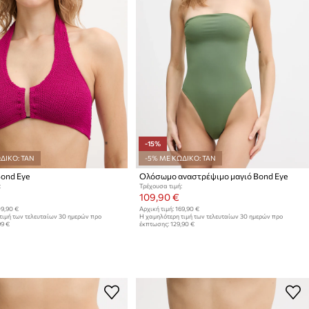
-15%
ΔΙΚΟ: TAN
-5% ΜΕ ΚΩΔΙΚΟ: TAN
Bond Eye
Ολόσωμο αναστρέψιμο μαγιό Bond Eye
:
Τρέχουσα τιμή:
109,90 €
9,90 €
Αρχική τιμή:
169,90 €
τιμή των τελευταίων 30 ημερών προ
Η χαμηλότερη τιμή των τελευταίων 30 ημερών προ
99 €
έκπτωσης:
129,90 €