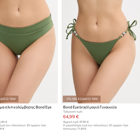
ΔΙΚΟ: TAN
-5% ΜΕ ΚΩΔΙΚΟ: TAN
μα σλιπ κολύμβησης Bond Eye
Bond Eye brazil μαγιό Γυναικεία
:
Τρέχουσα τιμή:
64,99 €
,90 €
Αρχική τιμή:
97,90 €
τιμή των τελευταίων 30 ημερών προ
Η χαμηλότερη τιμή των τελευταίων 30 ημερών προ
99 €
έκπτωσης:
71,99 €