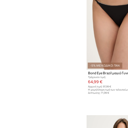
-5% ΜΕ ΚΩΔΙΚΟ: TAN
Bond Eye Brazil μαγιό Γυν
Τρέχουσα τιμή:
64,99 €
Αρχική τιμή:
97,99 €
Η χαμηλότερη τιμή των τελευταί
έκπτωσης:
71,99 €