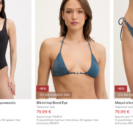
-10%
-10%
-5% ΜΕ ΚΩΔΙΚΟ: TAN
-5% ΜΕ ΚΩ
γυναικείο
Bikini top Bond Eye
Μαγιό σλιπ
Τρέχουσα τιμή:
Τρέχουσα τιμή
79,99 €
79,99 €
Αρχική τιμή:
119,90 €
Αρχική τιμή:
11
ων 30 ημερών προ
Η χαμηλότερη τιμή των τελευταίων 30 ημερών προ
Η χαμηλότερη 
έκπτωσης:
88,99 €
έκπτωσης:
88,