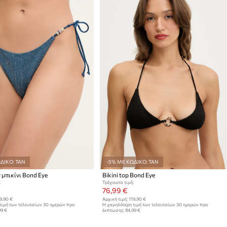
ΔΙΚΟ: TAN
-5% ΜΕ ΚΩΔΙΚΟ: TAN
 μπικίνι Bond Eye
Bikini top Bond Eye
:
Τρέχουσα τιμή:
76,99 €
9,90 €
Αρχική τιμή:
119,90 €
τιμή των τελευταίων 30 ημερών προ
Η χαμηλότερη τιμή των τελευταίων 30 ημερών προ
99 €
έκπτωσης:
84,99 €