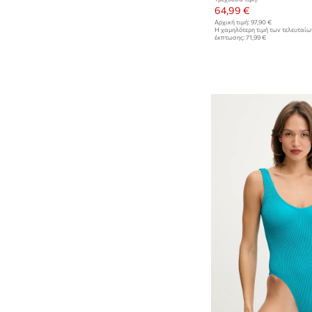
64,99 €
Αρχική τιμή:
97,90 €
Η χαμηλότερη τιμή των τελευταί
έκπτωσης:
71,99 €