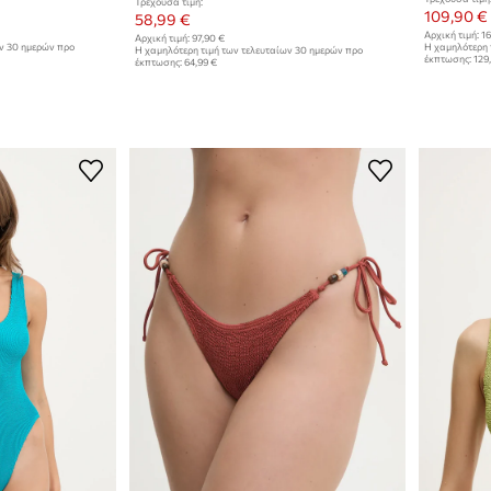
Τρέχουσα τιμή:
109,90 €
58,99 €
Αρχική τιμή:
16
Αρχική τιμή:
97,90 €
ων 30 ημερών προ
Η χαμηλότερη 
Η χαμηλότερη τιμή των τελευταίων 30 ημερών προ
έκπτωσης:
129
έκπτωσης:
64,99 €