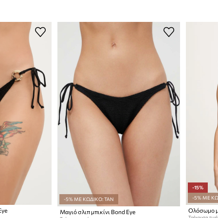
-15%
-5% ΜΕ ΚΩ
-5% ΜΕ ΚΩΔΙΚΟ: TAN
Eye
Ολόσωμο μ
Μαγιό σλιπ μπικίνι Bond Eye
Τρέχουσα τιμή