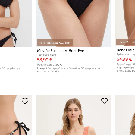
-5% ΜΕ ΚΩ
-5% ΜΕ ΚΩΔΙΚΟ: TAN
Bond Eye br
Μαγιό σλιπ μπικίνι Bond Eye
Τρέχουσα τιμή
Τρέχουσα τιμή:
64,99 €
58,99 €
Αρχική τιμή:
97
Αρχική τιμή:
97,90 €
Η χαμηλότερη 
ων 30 ημερών προ
Η χαμηλότερη τιμή των τελευταίων 30 ημερών προ
έκπτωσης:
71,
έκπτωσης:
64,99 €