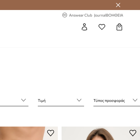
 Answear Club
-20% στην πρώτη παραγγελία
Answear Club
Journal
ΒΟΗΘΕΙΑ
Τιμή
Τύπος προσφοράς