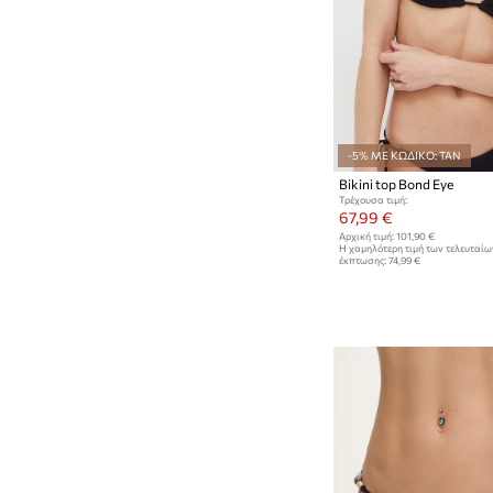
-5% ΜΕ ΚΩΔΙΚΟ: TAN
Bikini top Bond Eye
Τρέχουσα τιμή:
67,99 €
Αρχική τιμή:
101,90 €
Η χαμηλότερη τιμή των τελευταί
έκπτωσης:
74,99 €