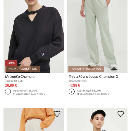
-39%
-5% ΜΕ ΚΩΔΙΚΟ: TAN
-5% ΜΕ ΚΩΔΙΚΟ: TAN
Μπλούζα Champion
Παντελόνι φόρμας Champion 0
Τρέχουσα τιμή:
Τρέχουσα τιμή:
28,99 €
47,99 €
Αρχική τιμή:
86,99 €
Αρχική τιμή:
56,99 €
Η χαμηλότερη τιμή:
47,99 €
Η χαμηλότερη τιμή:
49,99 €