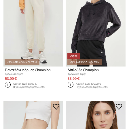
-33%
-5% ΜΕ ΚΩΔΙΚΟ: TAN
-5% ΜΕ ΚΩΔΙΚΟ: TAN
Παντελόνι φόρμας Champion
Μπλούζα Champion
Τρέχουσα τιμή:
Τρέχουσα τιμή:
53,99 €
33,99 €
Αρχική τιμή:
65,99 €
Αρχική τιμή:
109,90 €
Η χαμηλότερη τιμή:
55,99 €
Η χαμηλότερη τιμή:
50,99 €