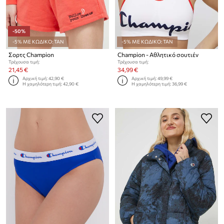
-50%
-5% ΜΕ ΚΩΔΙΚΟ: TAN
-5% ΜΕ ΚΩΔΙΚΟ: TAN
Σορτς Champion
Champion - Αθλητικό σουτιέν
Τρέχουσα τιμή:
Τρέχουσα τιμή:
21,45 €
34,99 €
Αρχική τιμή:
42,90 €
Αρχική τιμή:
49,99 €
Η χαμηλότερη τιμή:
42,90 €
Η χαμηλότερη τιμή:
36,99 €