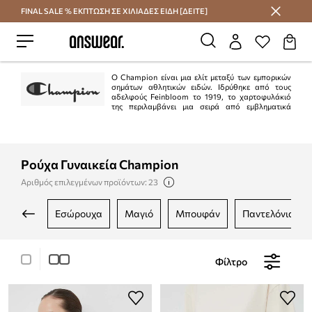
FINAL SALE % ΕΚΠΤΩΣΗ ΣΕ ΧΙΛΙΑΔΕΣ ΕΙΔΗ [ΔΕΙΤΕ]
Εξοικονομήστε με το Answear Club
Ο Champion είναι μια ελίτ μεταξύ των εμπορικών
σημάτων αθλητικών ειδών. Ιδρύθηκε από τους
αδελφούς Feinbloom το 1919, το χαρτοφυλάκιό
της περιλαμβάνει μια σειρά από εμβληματικά
μοντέλα που δημιουργήθηκαν συνδυάζοντας πρωτότυπα σχέδια με
αριστοτεχνική κατασκευή και σύγχρονες λεπτομέρειες. Το σήμα "C" είναι
σύμβολο γνησιότητας που φορούν καλλιτέχνες και αθλητές σε όλο τον
κόσμο.
Ρούχα Γυναικεία Champion
Αριθμός επιλεγμένων προϊόντων: 23
εσώρουχα
μαγιό
μπουφάν
παντελόνια κα
Φίλτρο