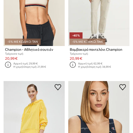
-40%
-5% ΜΕ ΚΩΔΙΚΟ: TAN
-5% ΜΕ ΚΩΔΙΚΟ: TAN
Champion - Αθλητικό σουτιέν
Βαμβακερό παντελόνι Champion
Τρέχουσα τιμή:
Τρέχουσα τιμή:
20,99 €
20,99 €
Αρχική τιμή:
29,99 €
Αρχική τιμή:
62,99 €
Η χαμηλότερη τιμή:
21,99 €
Η χαμηλότερη τιμή:
34,99 €