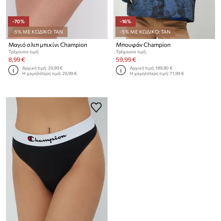
-70%
-16%
-5% ΜΕ ΚΩΔΙΚΟ: TAN
-5% ΜΕ ΚΩΔΙΚΟ: TAN
Μαγιό σλιπ μπικίνι Champion
Μπουφάν Champion
Τρέχουσα τιμή:
Τρέχουσα τιμή:
8,99 €
59,99 €
Αρχική τιμή:
29,99 €
Αρχική τιμή:
189,90 €
Η χαμηλότερη τιμή:
29,99 €
Η χαμηλότερη τιμή:
71,99 €