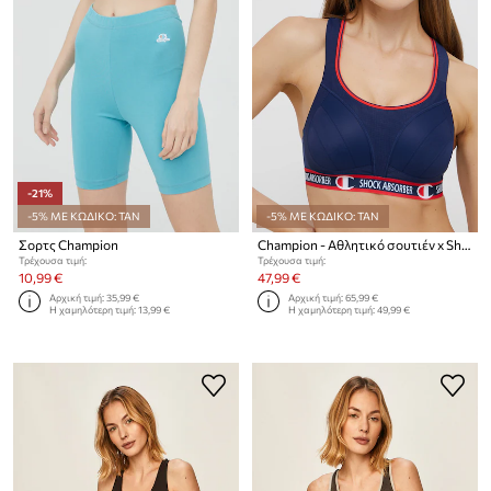
-21%
-5% ΜΕ ΚΩΔΙΚΟ: TAN
-5% ΜΕ ΚΩΔΙΚΟ: TAN
Σορτς Champion
Champion - Αθλητικό σουτιέν x Shock Absorber
Τρέχουσα τιμή:
Τρέχουσα τιμή:
10,99 €
47,99 €
Αρχική τιμή:
35,99 €
Αρχική τιμή:
65,99 €
Η χαμηλότερη τιμή:
13,99 €
Η χαμηλότερη τιμή:
49,99 €