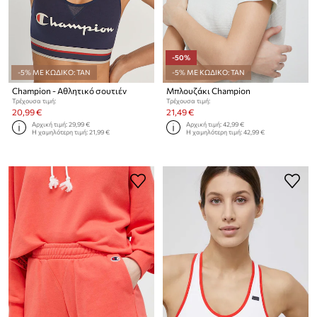
-50%
-5% ΜΕ ΚΩΔΙΚΟ: TAN
-5% ΜΕ ΚΩΔΙΚΟ: TAN
Champion - Αθλητικό σουτιέν
Μπλουζάκι Champion
Τρέχουσα τιμή:
Τρέχουσα τιμή:
20,99 €
21,49 €
Αρχική τιμή:
29,99 €
Αρχική τιμή:
42,99 €
Η χαμηλότερη τιμή:
21,99 €
Η χαμηλότερη τιμή:
42,99 €