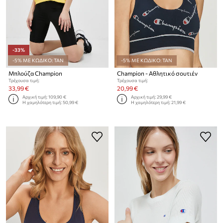
-33%
-5% ΜΕ ΚΩΔΙΚΟ: TAN
-5% ΜΕ ΚΩΔΙΚΟ: TAN
Μπλούζα Champion
Champion - Αθλητικό σουτιέν
Τρέχουσα τιμή:
Τρέχουσα τιμή:
33,99 €
20,99 €
Αρχική τιμή:
109,90 €
Αρχική τιμή:
29,99 €
Η χαμηλότερη τιμή:
50,99 €
Η χαμηλότερη τιμή:
21,99 €