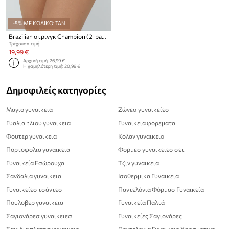
-5% ΜΕ ΚΩΔΙΚΟ: TAN
Brazilian στρινγκ Champion (2-pack)
Τρέχουσα τιμή:
19,99 €
Αρχική τιμή:
26,99 €
Η χαμηλότερη τιμή:
20,99 €
Δημοφιλείς κατηγορίες
Μαγιο γυναικεια
Ζώνεσ γυναικείεσ
Γυαλια ηλιου γυναικεια
Γυναικεια φορεματα
Φουτερ γυναικεια
Κολαν γυναικειο
Πορτοφολια γυναικεια
Φορμεσ γυναικειεσ σετ
Γυναικεία Εσώρουχα
Τζιν γυναικεια
Σανδαλια γυναικεια
Ισοθερμικα Γυναικεια
Γυναικείεσ τσάντεσ
Παντελόνια Φόρμασ Γυναικεία
Πουλοβερ γυναικεια
Γυναικεία Παλτά
Σαγιονάρεσ γυναικειεσ
Γυναικείες Σαγιονάρες
Σακιδια πλατησ γυναικεια
Παντελονια Γυναικεια Υφασματινα