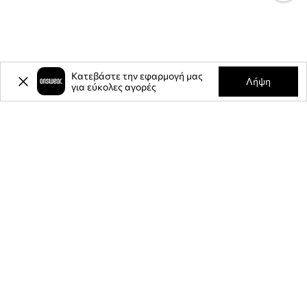
Κατεβάστε την εφαρμογή μας
Λήψη
για εύκολες αγορές
-20%
έκπτωση στην πρώτη σας
αγορά** για την εγγραφή σας στο
ενημερωτικό μας δελτίο.