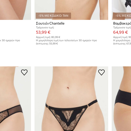
-5% ΜΕ ΚΩΔΙΚΟ: TAN
-5% ΜΕ ΚΩ
Σουτιέν Chantelle
Βαμβακερό 
Τρέχουσα τιμή:
Τρέχουσα τιμή
53,99 €
64,99 €
Αρχική τιμή:
80,99 €
Αρχική τιμή:
99
ων 30 ημερών προ
Η χαμηλότερη τιμή των τελευταίων 30 ημερών προ
Η χαμηλότερη 
έκπτωσης:
55,99 €
έκπτωσης:
67,