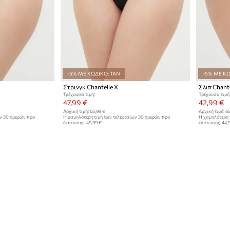
-5% ΜΕ ΚΩΔΙΚΟ: TAN
-5% ΜΕ ΚΩ
Στρινγκ Chantelle X
Σλιπ Chante
Τρέχουσα τιμή:
Τρέχουσα τιμή
47,99 €
42,99 €
Αρχική τιμή:
65,99 €
Αρχική τιμή:
65
ων 30 ημερών προ
Η χαμηλότερη τιμή των τελευταίων 30 ημερών προ
Η χαμηλότερη 
έκπτωσης:
49,99 €
έκπτωσης:
44,