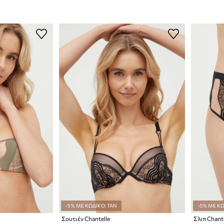
-5% ΜΕ ΚΩΔΙΚΟ: TAN
-5% ΜΕ ΚΩ
Σουτιέν Chantelle
Σλιπ Chante