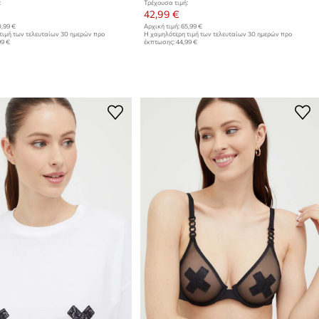
:
Τρέχουσα τιμή:
42,99 €
,99 €
Αρχική τιμή:
65,99 €
τιμή των τελευταίων 30 ημερών προ
Η χαμηλότερη τιμή των τελευταίων 30 ημερών προ
99 €
έκπτωσης:
44,99 €