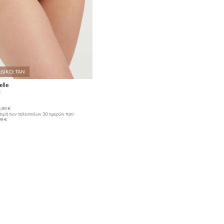
ΔΙΚΟ: TAN
lle
:
,99 €
τιμή των τελευταίων 30 ημερών προ
99 €