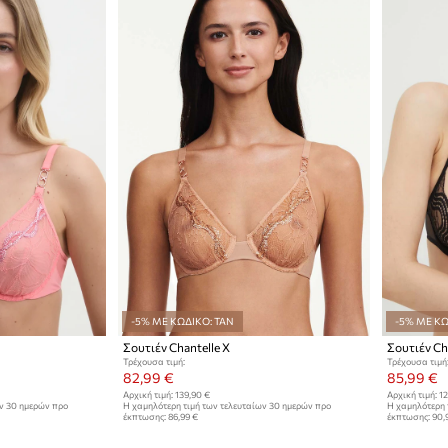
-5% ΜΕ ΚΩΔΙΚΟ: TAN
-5% ΜΕ ΚΩ
Σουτιέν Chantelle X
Σουτιέν Ch
Τρέχουσα τιμή:
Τρέχουσα τιμή
82,99 €
85,99 €
Αρχική τιμή:
139,90 €
Αρχική τιμή:
12
ων 30 ημερών προ
Η χαμηλότερη τιμή των τελευταίων 30 ημερών προ
Η χαμηλότερη 
έκπτωσης:
86,99 €
έκπτωσης:
90,