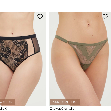
ΔΙΚΟ: TAN
-5% ΜΕ ΚΩΔΙΚΟ: TAN
lle X
Στρινγκ Chantelle