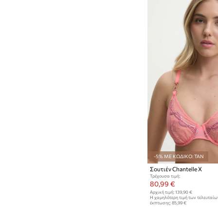
-5% ΜΕ ΚΩΔΙΚΟ: TAN
Σουτιέν Chantelle X
Τρέχουσα τιμή:
80,99 €
Αρχική τιμή:
139,90 €
Η χαμηλότερη τιμή των τελευταί
έκπτωσης:
85,99 €