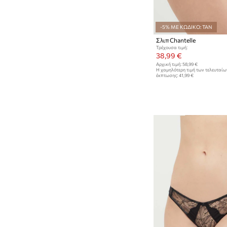
-5% ΜΕ ΚΩΔΙΚΟ: TAN
Σλιπ Chantelle
Τρέχουσα τιμή:
38,99 €
Αρχική τιμή:
58,99 €
Η χαμηλότερη τιμή των τελευταί
έκπτωσης:
41,99 €