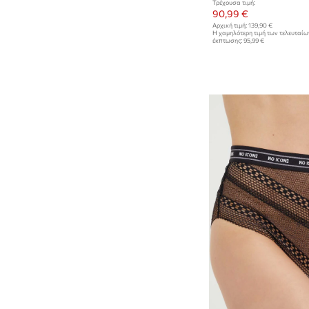
Τρέχουσα τιμή:
90,99 €
Αρχική τιμή:
139,90 €
Η χαμηλότερη τιμή των τελευταί
έκπτωσης:
95,99 €