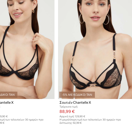
ΔΙΚΟ: TAN
-5% ΜΕ ΚΩΔΙΚΟ: TAN
antelle X
Σουτιέν Chantelle X
:
Τρέχουσα τιμή:
88,99 €
9,90 €
Αρχική τιμή:
129,90 €
τιμή των τελευταίων 30 ημερών προ
Η χαμηλότερη τιμή των τελευταίων 30 ημερών προ
99 €
έκπτωσης:
92,99 €