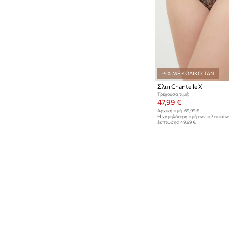
-5% ΜΕ ΚΩΔΙΚΟ: TAN
Σλιπ Chantelle X
Τρέχουσα τιμή:
47,99 €
Αρχική τιμή:
69,99 €
Η χαμηλότερη τιμή των τελευταί
έκπτωσης:
49,99 €