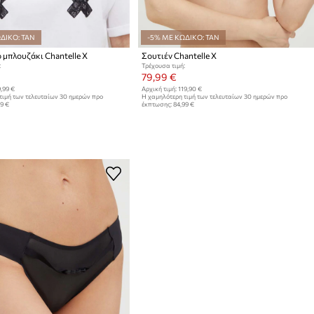
ΔΙΚΟ: TAN
-5% ΜΕ ΚΩΔΙΚΟ: TAN
μπλουζάκι Chantelle X
Σουτιέν Chantelle X
:
Τρέχουσα τιμή:
79,99 €
,99 €
Αρχική τιμή:
119,90 €
τιμή των τελευταίων 30 ημερών προ
Η χαμηλότερη τιμή των τελευταίων 30 ημερών προ
99 €
έκπτωσης:
84,99 €