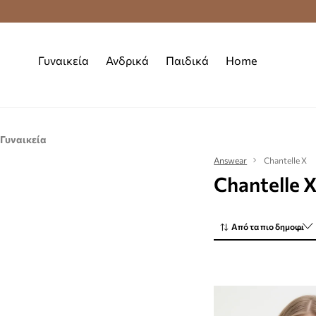
Premium Fashion Benefits
Δωρεάν μεταφορι
Γυναικεία
Ανδρικά
Παιδικά
Home
Γυναικεία
Ρούχα
Answear
Chantelle X
Chantelle 
Εσώρουχα
Τοπ και μπλουζάκια
Από τα πιο δημοφιλή