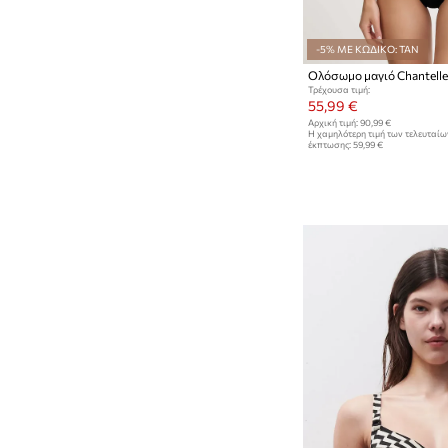
-5% ΜΕ ΚΩΔΙΚΟ: TAN
Ολόσωμο μαγιό Chantell
Τρέχουσα τιμή:
55,99 €
Αρχική τιμή:
90,99 €
Η χαμηλότερη τιμή των τελευταί
έκπτωσης:
59,99 €