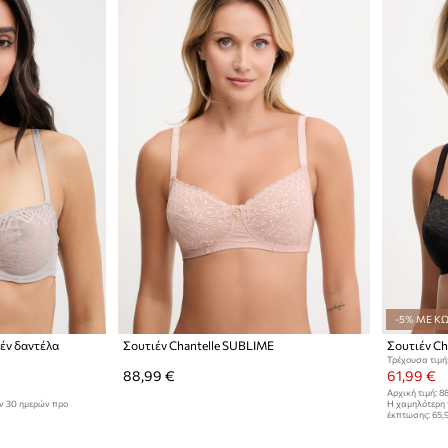
-5% ΜΕ ΚΩ
ιέν δαντέλα
Σουτιέν Chantelle SUBLIME
Σουτιέν Ch
Τρέχουσα τιμή
88,99 €
61,99 €
Αρχική τιμή:
88
ων 30 ημερών προ
Η χαμηλότερη 
έκπτωσης:
65,