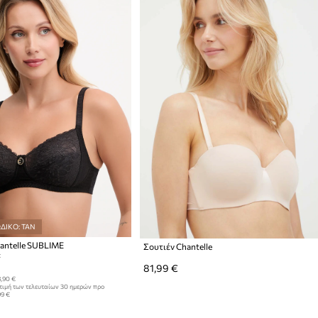
ΔΙΚΟ: TAN
antelle SUBLIME
Σουτιέν Chantelle
:
81,99 €
,90 €
τιμή των τελευταίων 30 ημερών προ
99 €