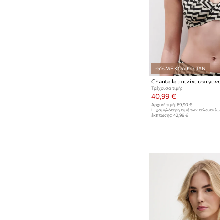
-5% ΜΕ ΚΩΔΙΚΟ: TAN
Chantelle μπικίνι τοπ γυν
Τρέχουσα τιμή:
40,99 €
Αρχική τιμή:
69,90 €
Η χαμηλότερη τιμή των τελευταί
έκπτωσης:
42,99 €