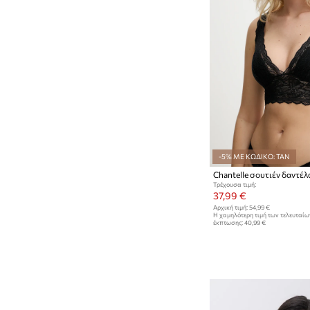
-5% ΜΕ ΚΩΔΙΚΟ: TAN
Chantelle σουτιέν δαντέλ
Τρέχουσα τιμή:
37,99 €
Αρχική τιμή:
54,99 €
Η χαμηλότερη τιμή των τελευταί
έκπτωσης:
40,99 €