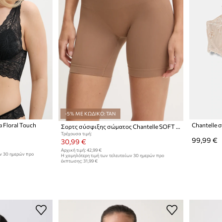
-5% ΜΕ ΚΩΔΙΚΟ: TAN
α Floral Touch
Chantelle 
Σορτς σύσφιξης σώματος Chantelle SOFT STRETCH
Τρέχουσα τιμή:
99,99 €
30,99 €
Αρχική τιμή:
42,99 €
ων 30 ημερών προ
Η χαμηλότερη τιμή των τελευταίων 30 ημερών προ
έκπτωσης:
31,99 €