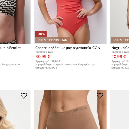
-10%
-5% ΜΕ ΚΩΔΙΚΟ: TAN
-5% ΜΕ ΚΩ
αικείο Femilet
Chantelle ολόσωμο μαγιό γυναικείο ICON
Νυχτικό Ch
Τρέχουσα τιμή:
Τρέχουσα τιμή
80,99 €
40,99 €
Αρχική τιμή:
129,90 €
Αρχική τιμή:
54
ων 30 ημερών προ
Η χαμηλότερη τιμή των τελευταίων 30 ημερών προ
Η χαμηλότερη 
έκπτωσης:
90,99 €
έκπτωσης:
42,