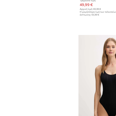
Τρέχουσα τιμή:
49,99 €
Αρχική τιμή:
83,99 €
Η χαμηλότερη τιμή των τελευταί
έκπτωσης:
55,99 €