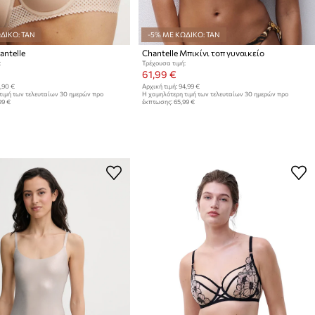
ΔΙΚΟ: TAN
-5% ΜΕ ΚΩΔΙΚΟ: TAN
antelle
Chantelle Μπικίνι τοπ γυναικείο
:
Τρέχουσα τιμή:
61,99 €
,90 €
Αρχική τιμή:
94,99 €
τιμή των τελευταίων 30 ημερών προ
Η χαμηλότερη τιμή των τελευταίων 30 ημερών προ
99 €
έκπτωσης:
65,99 €