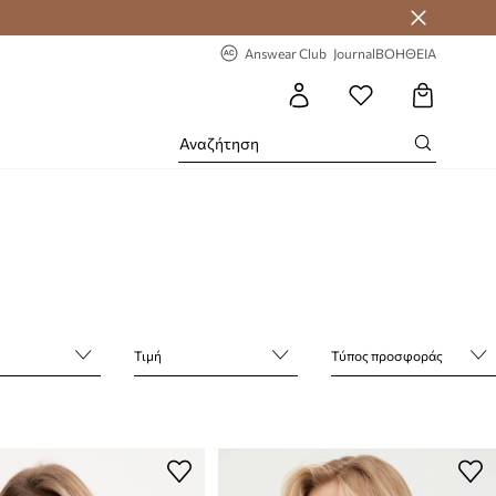
 Answear Club
-20% στην πρώτη παραγγελία
Answear Club
Journal
ΒΟΗΘΕΙΑ
Τιμή
Τύπος προσφοράς