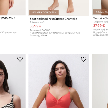
-5% ΜΕ ΚΩ
-5% ΜΕ ΚΩΔΙΚΟ: TAN
e SWIM ONE
Σουτιέν Ch
Σορτς σύσφιξης σώματος Chantelle
Τρέχουσα τιμή
Τρέχουσα τιμή:
37,99 €
35,99 €
Αρχική τιμή:
51
Αρχική τιμή:
54,90 €
ων 30 ημερών προ
Η χαμηλότερη 
Η χαμηλότερη τιμή των τελευταίων 30 ημερών προ
έκπτωσης:
40,
έκπτωσης:
37,99 €