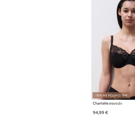
-15% ΜΕ ΚΩΔΙΚΟ: TAN
Chantelle σουτιέν
94,99 €