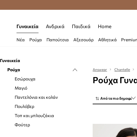
Premium Fashion Benefits
Δωρεάν μεταφορι
Γυναικεία
Ανδρικά
Παιδικά
Home
Νέα
Ρούχα
Παπούτσια
Αξεσουάρ
Αθλητικά
Premiu
Γυναικεία
Ρούχα
Answear
Chantelle
Ρούχα Γυνα
Εσώρουχα
Μαγιό
Παντελόνια και κολάν
Από τα πιο δημοφιλή
Πουλόβερ
Τοπ και μπλουζάκια
Φούτερ