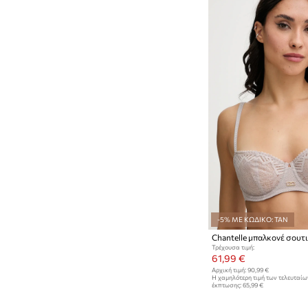
-5% ΜΕ ΚΩΔΙΚΟ: TAN
Chantelle μπαλκονέ σουτ
Τρέχουσα τιμή:
61,99 €
Αρχική τιμή:
90,99 €
Η χαμηλότερη τιμή των τελευταί
έκπτωσης:
65,99 €