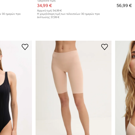
Τρέχουσα τιμή:
34,99 €
56,99 €
Αρχική τιμή:
54,99 €
ων 30 ημερών προ
Η χαμηλότερη τιμή των τελευταίων 30 ημερών προ
έκπτωσης:
37,99 €