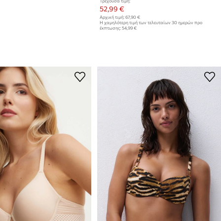
Τρέχουσα τιμή:
52,99 €
Αρχική τιμή:
67,90 €
Η χαμηλότερη τιμή των τελευταίων 30 ημερών προ
έκπτωσης:
54,99 €