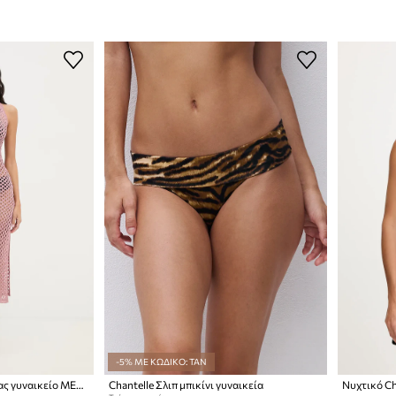
-5% ΜΕ ΚΩΔΙΚΟ: TAN
Chantelle Φόρεμα παραλίας γυναικείο METALLIC
Chantelle Σλιπ μπικίνι γυναικεία
Νυχτικό Ch