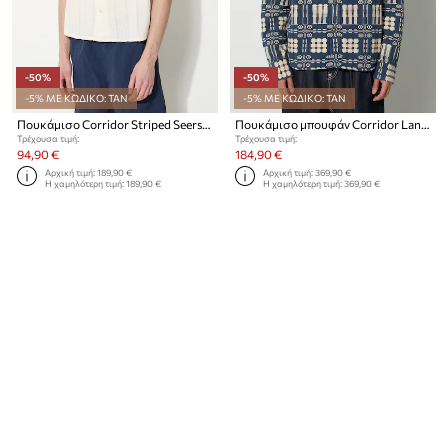
-50%
-50%
-5% ΜΕ ΚΩΔΙΚΟ: TAN
-5% ΜΕ ΚΩΔΙΚΟ: TAN
Πουκάμισο Corridor Striped Seersucker
Πουκάμισο μπουφάν Corridor Lancaster Jacket
Τρέχουσα τιμή:
Τρέχουσα τιμή:
94,90 €
184,90 €
Αρχική τιμή:
189,90 €
Αρχική τιμή:
369,90 €
Η χαμηλότερη τιμή:
189,90 €
Η χαμηλότερη τιμή:
369,90 €