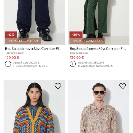
-12%
-50%
-5% ΜΕ ΚΩΔΙΚΟ: TAN
-5% ΜΕ ΚΩΔΙΚΟ: TAN
Βαμβακερό παντελόνι Corridor Floral Embroidered Trouser
Βαμβακερό παντελόνι Corridor Floral Embroidered Trouser
Τρέχουσα τιμή:
Τρέχουσα τιμή:
129,90 €
129,90 €
Αρχική τιμή:
269,90 €
Αρχική τιμή:
259,90 €
Η χαμηλότερη τιμή:
147,90 €
Η χαμηλότερη τιμή:
259,90 €