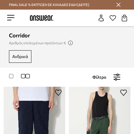
FINAL SALE % ΕΚΠΤΩΣΗ ΣΕ ΧΙΛΙΑΔΕΣ ΕΙΔΗ [ΔΕΙΤΕ]
Εξοικονομήστε με το Answear Club
Corridor
Αριθμός επιλεγμένων προϊόντων: 6
ανδρικά
Φίλτρο