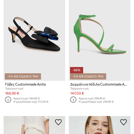
-50%
-5% ΜΕ ΚΩΔΙΚΟ: TAN
-5% ΜΕ ΚΩΔΙΚΟ: TAN
Γόβες Custommade Anita
Δερμάτινα πέδιλα Custommade Amy Patent
Τρέχουσα τιμή:
Τρέχουσα τιμή:
169,90 €
147,00 €
Αρχική τιμή:
344,90 €
Αρχική τιμή:
294,90 €
Η χαμηλότερη τιμή:
172,00 €
Η χαμηλότερη τιμή:
294,90 €