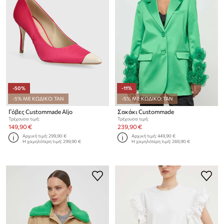
-50%
-11%
-5% ΜΕ ΚΩΔΙΚΟ: TAN
-5% ΜΕ ΚΩΔΙΚΟ: TAN
Γόβες Custommade Aljo
Σακάκι Custommade
Τρέχουσα τιμή:
Τρέχουσα τιμή:
149,90 €
239,90 €
Αρχική τιμή:
299,90 €
Αρχική τιμή:
449,90 €
Η χαμηλότερη τιμή:
299,90 €
Η χαμηλότερη τιμή:
269,90 €