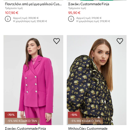
Παντελόνι από μείγμα μαλλιού Custommade Petry
Σακάκι Custommade Finja
Τρέχουσα τιμή:
Τρέχουσα τιμή:
107,90 €
95,90 €
Αρχική τιμή:
359,90 €
Αρχική τιμή:
319,90 €
Η χαμηλότερη τιμή:
359,90 €
Η χαμηλότερη τιμή:
319,90 €
-70%
-13%
-5% ΜΕ ΚΩΔΙΚΟ: TAN
-5% ΜΕ ΚΩΔΙΚΟ: TAN
Σακάκι Custommade Finja
Μπλουζάκι Custommade