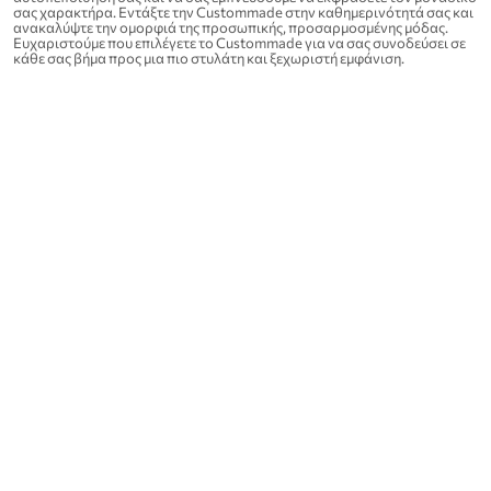
σας χαρακτήρα. Εντάξτε την Custommade στην καθημερινότητά σας και
ανακαλύψτε την ομορφιά της προσωπικής, προσαρμοσμένης μόδας.
Ευχαριστούμε που επιλέγετε το Custommade για να σας συνοδεύσει σε
κάθε σας βήμα προς μια πιο στυλάτη και ξεχωριστή εμφάνιση.