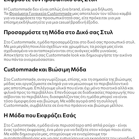
Η Custommade δεν είναι απλώς ένα brand, είναι μια δήλωση.
Τα
Φορέματα Γυναικεία Custommade
μας αποτελούν τον τέλειο καμβά
για να εκφράσετε την προσωπικότητά σας, είτε πρόκειται για μια
επίσημη εκδήλωση είτε για μια casual βραδινή έξοδο.
Προσαρμόστε τη Μόδα στο Δικό σας Στυλ
Στο Custommade, η μόδα προσαρμόζεται στο δικό σας προσωπικό στυλ.
Με μια μεγάλη ποικιλία σχεδίων και χρωμάτων, τα ρούχα μας είναι
σχεδιασμένα να ανταποκρίνονται στις ανάγκες κάθε γυναίκας.
Αποκτήστε το δικό σας Custommade look και δημιουργήστε την εικόνα
που πάντα ονειρευόσασταν.
Custommade και Βιώσιμη Μόδα
Στο Custommade, αναγνωρίζουμε, επίσης, και τη σημασία της βιώσιμης
μόδας και εργαζόμαστε σκληρά για να μειώσουμε το περιβαλλοντικό
μας αποτύπωμα. Επιλέγουμε υλικά που είναι όχι μόνο ποιοτικά αλλά και
φιλικά προς το περιβάλλον. Επενδύουμε σε διαδικασίες παραγωγής που
σέβονται το περιβάλλον, διασφαλίζοντας ότι η μόδα μπορεί να είναι
τόσο όμορφη όσο και βιώσιμη. Με κάθε αγορά από τη συλλογή
Custommade, συμβάλλετε σε ένα πιο πράσινο και βιώσιμο μέλλον.
Η Μόδα που Εκφράζει Εσάς
Στο Custommade, η μόδα είναι περισσότερο από απλά ρούχα - είναι
ένας τρόπος έκφρασης, ένα μέσο για να δείξετε στον κόσμο ποιοι είστε.
Με κάθε δημιουργία μας, στοχεύουμε να ενισχύσουμε την
αυτοπεποίθησή σας και να σας εμπνεύσουμε να εκφράσετε τον μοναδικό