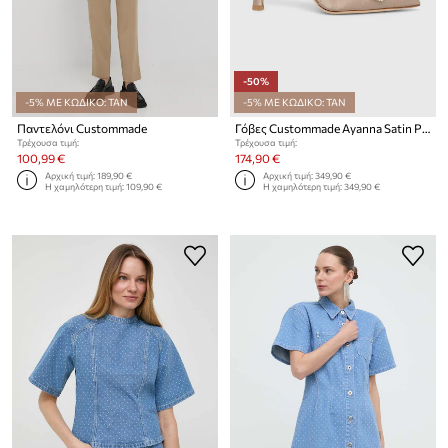
-50%
-5% ΜΕ ΚΩΔΙΚΟ: TAN
-5% ΜΕ ΚΩΔΙΚΟ: TAN
Παντελόνι Custommade
Γόβες Custommade Ayanna Satin Pearl
Τρέχουσα τιμή:
Τρέχουσα τιμή:
100,99 €
174,90 €
Αρχική τιμή:
189,90 €
Αρχική τιμή:
349,90 €
Η χαμηλότερη τιμή:
109,90 €
Η χαμηλότερη τιμή:
349,90 €