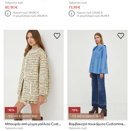
Τρέχουσα τιμή:
Τρέχουσα τιμή:
80,90 €
73,99 €
Αρχική τιμή:
269,90 €
Αρχική τιμή:
229,90 €
Η χαμηλότερη τιμή:
269,90 €
Η χαμηλότερη τιμή:
85,99 €
-10%
-13%
-5% ΜΕ ΚΩΔΙΚΟ: TAN
-5% ΜΕ ΚΩΔΙΚΟ: TAN
Μπουφάν από μίγμα μαλλιού Custommade
Βαμβακερό πουκάμισο Custommade
Τρέχουσα τιμή:
Τρέχουσα τιμή: