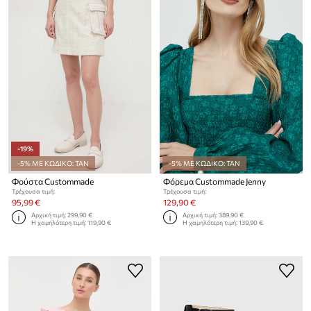
-19%
-5% ΜΕ ΚΩΔΙΚΟ: TAN
-5% ΜΕ ΚΩΔΙΚΟ: TAN
Φούστα Custommade
Φόρεμα Custommade Jenny
Τρέχουσα τιμή:
Τρέχουσα τιμή:
95,99 €
129,90 €
Αρχική τιμή:
299,90 €
Αρχική τιμή:
389,90 €
Η χαμηλότερη τιμή:
119,90 €
Η χαμηλότερη τιμή:
139,90 €