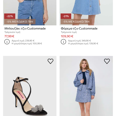
-22%
-21%
-5% ΜΕ ΚΩΔΙΚΟ: TAN
-5% ΜΕ ΚΩΔΙΚΟ: TAN
Μπλουζάκι τζιν Custommade
Φόρεμα τζιν Custommade
Τρέχουσα τιμή:
Τρέχουσα τιμή:
77,99 €
109,90 €
Αρχική τιμή:
239,90 €
Αρχική τιμή:
349,90 €
Η χαμηλότερη τιμή:
100,99 €
Η χαμηλότερη τιμή:
139,90 €