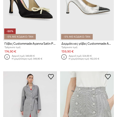
-50%
-5% ΜΕ ΚΩΔΙΚΟ: TAN
-5% ΜΕ ΚΩΔΙΚΟ: TAN
Γόβες Custommade Ayanna Satin Pearl
Δερμάτινες γόβες Custommade Awa Twinkle
Τρέχουσα τιμή:
Τρέχουσα τιμή:
174,90 €
159,90 €
Αρχική τιμή:
349,90 €
Αρχική τιμή:
324,90 €
Η χαμηλότερη τιμή:
349,90 €
Η χαμηλότερη τιμή:
162,00 €