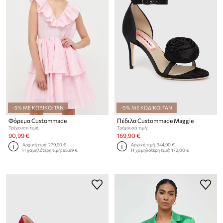
-5% ΜΕ ΚΩΔΙΚΟ: TAN
-5% ΜΕ ΚΩΔΙΚΟ: TAN
Φόρεμα Custommade
Πέδιλα Custommade Maggie
Τρέχουσα τιμή:
Τρέχουσα τιμή:
90,99 €
169,90 €
Αρχική τιμή:
279,90 €
Αρχική τιμή:
344,90 €
Η χαμηλότερη τιμή:
95,99 €
Η χαμηλότερη τιμή:
172,00 €