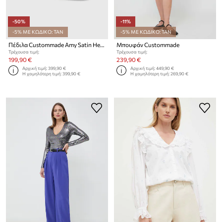
-50%
-11%
-5% ΜΕ ΚΩΔΙΚΟ: TAN
-5% ΜΕ ΚΩΔΙΚΟ: TAN
Πέδιλα Custommade Amy Satin Heart
Μπουφάν Custommade
Τρέχουσα τιμή:
Τρέχουσα τιμή:
199,90 €
239,90 €
Αρχική τιμή:
399,90 €
Αρχική τιμή:
449,90 €
Η χαμηλότερη τιμή:
399,90 €
Η χαμηλότερη τιμή:
269,90 €