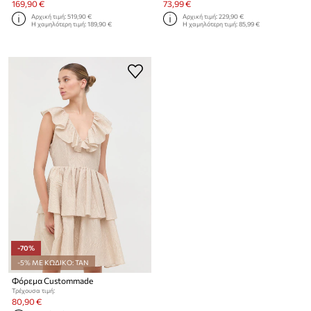
169,90 €
73,99 €
Αρχική τιμή:
519,90 €
Αρχική τιμή:
229,90 €
Η χαμηλότερη τιμή:
189,90 €
Η χαμηλότερη τιμή:
85,99 €
-70%
-5% ΜΕ ΚΩΔΙΚΟ: TAN
Φόρεμα Custommade
Τρέχουσα τιμή:
80,90 €