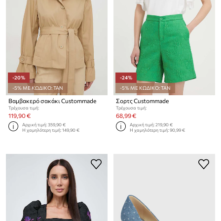
-20%
-24%
-5% ΜΕ ΚΩΔΙΚΟ: TAN
-5% ΜΕ ΚΩΔΙΚΟ: TAN
Βαμβακερό σακάκι Custommade
Σορτς Custommade
Τρέχουσα τιμή:
Τρέχουσα τιμή:
119,90 €
68,99 €
Αρχική τιμή:
359,90 €
Αρχική τιμή:
219,90 €
Η χαμηλότερη τιμή:
149,90 €
Η χαμηλότερη τιμή:
90,99 €