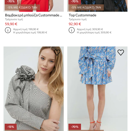
-70%
-70%
-5% ΜΕ ΚΩΔΙΚΟ: TAN
-5% ΜΕ ΚΩΔΙΚΟ: TAN
Βαμβακερή μπλούζα Custommade Darine
Top Custommade
Τρέχουσα τιμή:
Τρέχουσα τιμή:
59,90 €
92,90 €
Αρχική τιμή:
199,90 €
Αρχική τιμή:
309,90 €
Η χαμηλότερη τιμή:
199,90 €
Η χαμηλότερη τιμή:
309,90 €
-13%
-70%