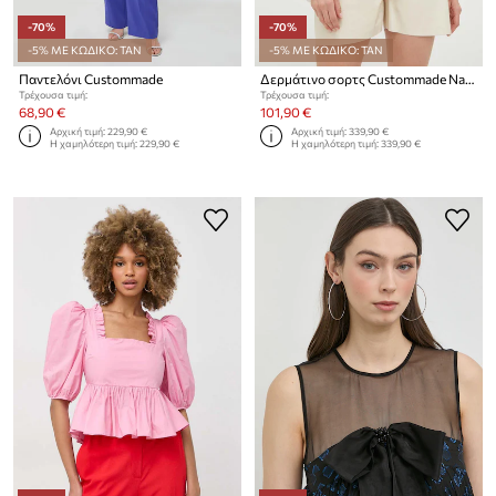
-70%
-70%
-5% ΜΕ ΚΩΔΙΚΟ: TAN
-5% ΜΕ ΚΩΔΙΚΟ: TAN
Παντελόνι Custommade
Δερμάτινο σορτς Custommade Nava
Τρέχουσα τιμή:
Τρέχουσα τιμή:
68,90 €
101,90 €
Αρχική τιμή:
229,90 €
Αρχική τιμή:
339,90 €
Η χαμηλότερη τιμή:
229,90 €
Η χαμηλότερη τιμή:
339,90 €