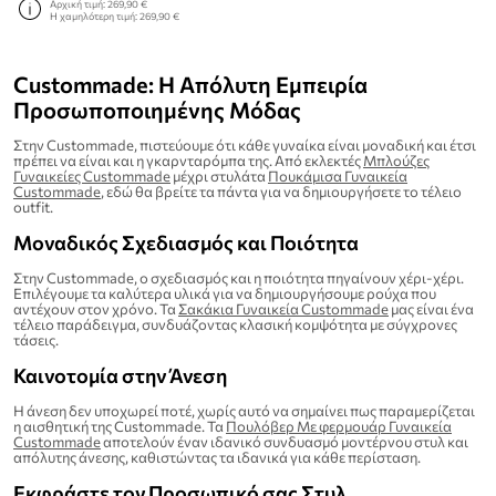
Αρχική τιμή:
269,90 €
Η χαμηλότερη τιμή:
269,90 €
Custommade: Η Απόλυτη Εμπειρία
Προσωποποιημένης Μόδας
Στην Custommade, πιστεύουμε ότι κάθε γυναίκα είναι μοναδική και έτσι
πρέπει να είναι και η γκαρνταρόμπα της. Από εκλεκτές
Μπλούζες
Γυναικείες Custommade
μέχρι στυλάτα
Πουκάμισα Γυναικεία
Custommade
, εδώ θα βρείτε τα πάντα για να δημιουργήσετε το τέλειο
outfit.
Μοναδικός Σχεδιασμός και Ποιότητα
Στην Custommade, ο σχεδιασμός και η ποιότητα πηγαίνουν χέρι-χέρι.
Επιλέγουμε τα καλύτερα υλικά για να δημιουργήσουμε ρούχα που
αντέχουν στον χρόνο. Τα
Σακάκια Γυναικεία Custommade
μας είναι ένα
τέλειο παράδειγμα, συνδυάζοντας κλασική κομψότητα με σύγχρονες
τάσεις.
Καινοτομία στην Άνεση
Η άνεση δεν υποχωρεί ποτέ, χωρίς αυτό να σημαίνει πως παραμερίζεται
η αισθητική της Custommade. Τα
Πουλόβερ Με φερμουάρ Γυναικεία
Custommade
αποτελούν έναν ιδανικό συνδυασμό μοντέρνου στυλ και
απόλυτης άνεσης, καθιστώντας τα ιδανικά για κάθε περίσταση.
Εκφράστε τον Προσωπικό σας Στυλ