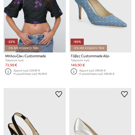
-22%
-50%
-5% ΜΕ ΚΩΔΙΚΟ: TAN
-5% ΜΕ ΚΩΔΙΚΟ: TAN
Μπλουζάκι Custommade
Γόβες Custommade Aljo
Τρέχουσα τιμή:
Τρέχουσα τιμή:
73,99 €
149,90 €
Αρχική τιμή:
229,90 €
Αρχική τιμή:
299,90 €
Η χαμηλότερη τιμή:
95,99 €
Η χαμηλότερη τιμή:
299,90 €