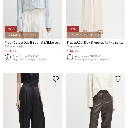
-22%
-19%
-5% ΜΕ ΚΩΔΙΚΟ: TAN
-5% ΜΕ ΚΩΔΙΚΟ: TAN
Πουκάμισο Day Birger et Mikkelsen Alexi
Παντελόνι Day Birger et Mikkelsen Enzo
Τρέχουσα τιμή:
Τρέχουσα τιμή:
100,99 €
104,99 €
Αρχική τιμή:
219,90 €
Αρχική τιμή:
189,90 €
Η χαμηλότερη τιμή:
129,90 €
Η χαμηλότερη τιμή:
129,90 €