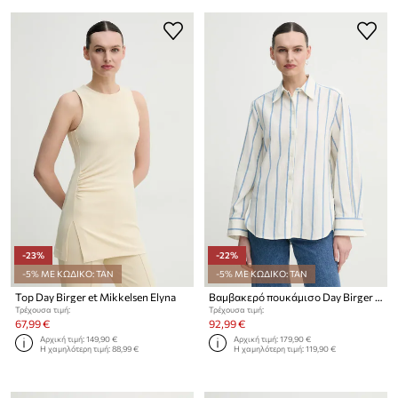
-23%
-22%
-5% ΜΕ ΚΩΔΙΚΟ: TAN
-5% ΜΕ ΚΩΔΙΚΟ: TAN
Top Day Birger et Mikkelsen Elyna
Βαμβακερό πουκάμισο Day Birger et Mikkelsen Romy
Τρέχουσα τιμή:
Τρέχουσα τιμή:
67,99 €
92,99 €
Αρχική τιμή:
149,90 €
Αρχική τιμή:
179,90 €
Η χαμηλότερη τιμή:
88,99 €
Η χαμηλότερη τιμή:
119,90 €