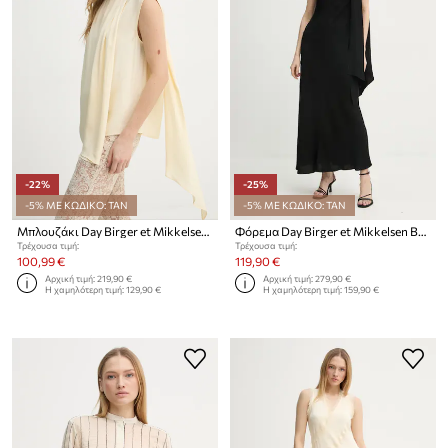
-22%
-25%
-5% ΜΕ ΚΩΔΙΚΟ: TAN
-5% ΜΕ ΚΩΔΙΚΟ: TAN
Μπλουζάκι Day Birger et Mikkelsen Kehlani
Φόρεμα Day Birger et Mikkelsen Brielle
Τρέχουσα τιμή:
Τρέχουσα τιμή:
100,99 €
119,90 €
Αρχική τιμή:
219,90 €
Αρχική τιμή:
279,90 €
Η χαμηλότερη τιμή:
129,90 €
Η χαμηλότερη τιμή:
159,90 €