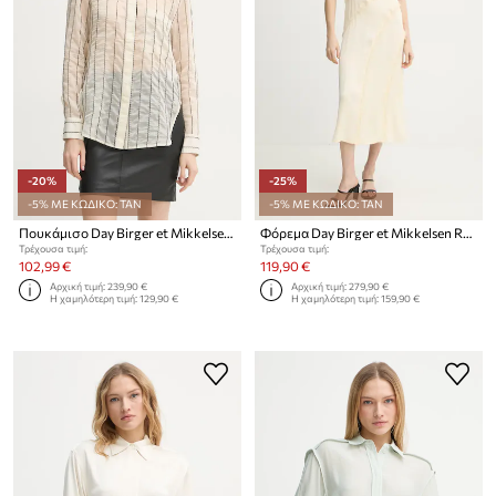
-20%
-25%
-5% ΜΕ ΚΩΔΙΚΟ: TAN
-5% ΜΕ ΚΩΔΙΚΟ: TAN
Πουκάμισο Day Birger et Mikkelsen Yrsa
Φόρεμα Day Birger et Mikkelsen Ryleigh
Τρέχουσα τιμή:
Τρέχουσα τιμή:
102,99 €
119,90 €
Αρχική τιμή:
239,90 €
Αρχική τιμή:
279,90 €
Η χαμηλότερη τιμή:
129,90 €
Η χαμηλότερη τιμή:
159,90 €