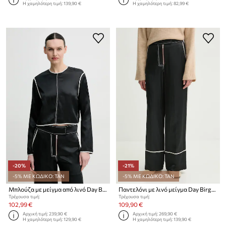
Η χαμηλότερη τιμή:
139,90 €
Η χαμηλότερη τιμή:
82,99 €
-20%
-21%
-5% ΜΕ ΚΩΔΙΚΟ: TAN
-5% ΜΕ ΚΩΔΙΚΟ: TAN
Μπλούζα με μείγμα από λινό Day Birger et Mikkelsen Baryl
Παντελόνι με λινό μείγμα Day Birger et Mikkelsen Gianna
Τρέχουσα τιμή:
Τρέχουσα τιμή:
102,99 €
109,90 €
Αρχική τιμή:
239,90 €
Αρχική τιμή:
269,90 €
Η χαμηλότερη τιμή:
129,90 €
Η χαμηλότερη τιμή:
139,90 €