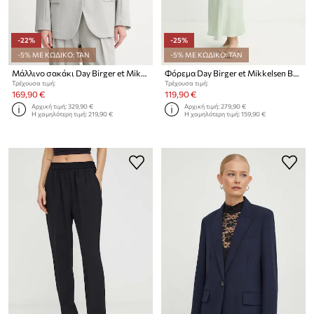
-22%
-25%
-5% ΜΕ ΚΩΔΙΚΟ: TAN
-5% ΜΕ ΚΩΔΙΚΟ: TAN
Μάλλινο σακάκι Day Birger et Mikkelsen Armand
Φόρεμα Day Birger et Mikkelsen Brielle
Τρέχουσα τιμή:
Τρέχουσα τιμή:
169,90 €
119,90 €
Αρχική τιμή:
329,90 €
Αρχική τιμή:
279,90 €
Η χαμηλότερη τιμή:
219,90 €
Η χαμηλότερη τιμή:
159,90 €