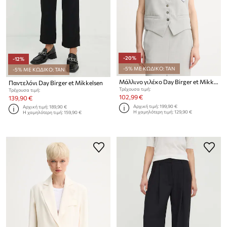
-20%
-12%
-5% ΜΕ ΚΩΔΙΚΟ: TAN
-5% ΜΕ ΚΩΔΙΚΟ: TAN
Μάλλινο γιλέκο Day Birger et Mikkelsen Gilbert
Παντελόνι Day Birger et Mikkelsen
Τρέχουσα τιμή:
Τρέχουσα τιμή:
102,99 €
139,90 €
Αρχική τιμή:
199,90 €
Αρχική τιμή:
189,90 €
Η χαμηλότερη τιμή:
129,90 €
Η χαμηλότερη τιμή:
159,90 €