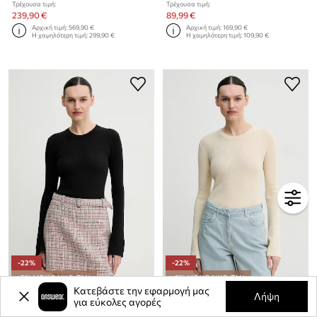
Τρέχουσα τιμή:
Τρέχουσα τιμή:
239,90 €
89,99 €
Αρχική τιμή:
569,90 €
Αρχική τιμή:
169,90 €
Η χαμηλότερη τιμή:
299,90 €
Η χαμηλότερη τιμή:
109,90 €
-22%
-22%
-5% ΜΕ ΚΩΔΙΚΟ: TAN
-5% ΜΕ ΚΩΔΙΚΟ: TAN
Κατεβάστε την εφαρμογή μας
Λήψη
Πουλόβερ από λινό μείγμα Day Birger et Mikkelsen Teran
Πουλόβερ από λινό μείγμα Day Birger et Mikkelsen Teran
για εύκολες αγορές
Τρέχουσα τιμή:
Τρέχουσα τιμή: