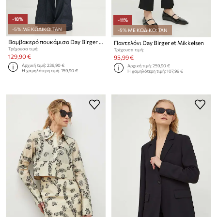
-18%
-11%
-5% ΜΕ ΚΩΔΙΚΟ: TAN
-5% ΜΕ ΚΩΔΙΚΟ: TAN
Βαμβακερό πουκάμισο Day Birger et Mikkelsen Blaze
Παντελόνι Day Birger et Mikkelsen
Τρέχουσα τιμή:
Τρέχουσα τιμή:
129,90 €
95,99 €
Αρχική τιμή:
239,90 €
Αρχική τιμή:
259,90 €
Η χαμηλότερη τιμή:
159,90 €
Η χαμηλότερη τιμή:
107,99 €