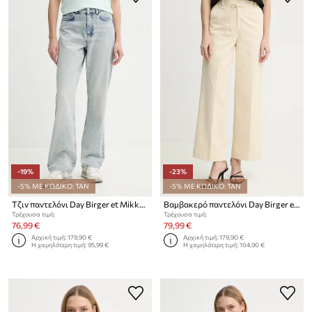
-19%
-23%
-5% ΜΕ ΚΩΔΙΚΟ: TAN
-5% ΜΕ ΚΩΔΙΚΟ: TAN
Τζιν παντελόνι Day Birger et Mikkelsen Lou
Βαμβακερό παντελόνι Day Birger et Mikkelsen Jade
Τρέχουσα τιμή:
Τρέχουσα τιμή:
76,99 €
79,99 €
Αρχική τιμή:
179,90 €
Αρχική τιμή:
179,90 €
Η χαμηλότερη τιμή:
95,99 €
Η χαμηλότερη τιμή:
104,90 €