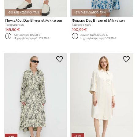
-5% ΜΕ ΚΩΔΙΚΟ: TAN
-5% ΜΕ ΚΩΔΙΚΟ: TAN
Παντελόνι Day Birger et Mikkelsen
Φόρεμα Day Birger et Mikkelsen
Τρέχουσα τιμή:
Τρέχουσα τιμή:
149,90 €
100,99 €
Αρχική τιμή:
189,90 €
Αρχική τιμή:
309,90 €
Η χαμηλότερη τιμή:
159,90 €
Η χαμηλότερη τιμή:
109,90 €
-21%
-13%