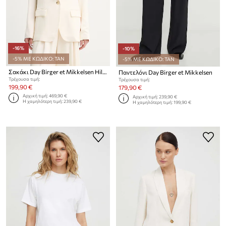
-16%
-10%
-5% ΜΕ ΚΩΔΙΚΟ: TAN
-5% ΜΕ ΚΩΔΙΚΟ: TAN
Σακάκι Day Birger et Mikkelsen Hilare
Παντελόνι Day Birger et Mikkelsen
Τρέχουσα τιμή:
Τρέχουσα τιμή:
199,90 €
179,90 €
Αρχική τιμή:
469,90 €
Αρχική τιμή:
239,90 €
Η χαμηλότερη τιμή:
239,90 €
Η χαμηλότερη τιμή:
199,90 €