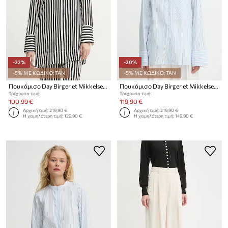
-22%
-20%
-5% ΜΕ ΚΩΔΙΚΟ: TAN
-5% ΜΕ ΚΩΔΙΚΟ: TAN
Πουκάμισο Day Birger et Mikkelsen Lea
Πουκάμισο Day Birger et Mikkelsen Mac
Τρέχουσα τιμή:
Τρέχουσα τιμή:
100,99 €
119,90 €
Αρχική τιμή:
219,90 €
Αρχική τιμή:
219,90 €
Η χαμηλότερη τιμή:
129,90 €
Η χαμηλότερη τιμή:
149,90 €