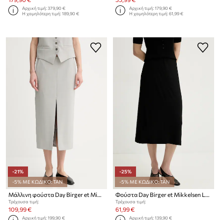
Αρχική τιμή:
379,90 €
Αρχική τιμή:
179,90 €
Η χαμηλότερη τιμή:
189,90 €
Η χαμηλότερη τιμή:
61,99 €
-21%
-25%
-5% ΜΕ ΚΩΔΙΚΟ: TAN
-5% ΜΕ ΚΩΔΙΚΟ: TAN
Μάλλινη φούστα Day Birger et Mikkelsen Mantel
Φούστα Day Birger et Mikkelsen Leontine
Τρέχουσα τιμή:
Τρέχουσα τιμή:
109,99 €
61,99 €
Αρχική τιμή:
199,90 €
Αρχική τιμή:
139,90 €