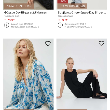
-10%
-5% ΜΕ ΚΩΔΙΚΟ: TAN
-5% ΜΕ ΚΩΔΙΚΟ: TAN
Φόρεμα Day Birger et Mikkelsen
Βαμβακερό πουκάμισο Day Birger et Mikkelsen
Τρέχουσα τιμή:
Τρέχουσα τιμή:
107,99 €
80,99 €
Αρχική τιμή:
289,90 €
Αρχική τιμή:
219,90 €
Η χαμηλότερη τιμή:
119,90 €
Η χαμηλότερη τιμή:
90,99 €