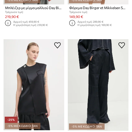
Μπλέιζερ με μίγμα μαλλιού Day Birger et Mikkelsen Elenora
Φόρεμα Day Birger et Mikkelsen Sophia
Τρέχουσα τιμή:
Τρέχουσα τιμή:
219,90 €
149,90 €
Αρχική τιμή:
459,90 €
Αρχική τιμή:
289,90 €
Η χαμηλότερη τιμή:
239,90 €
Η χαμηλότερη τιμή:
169,90 €
-25%
-5% ΜΕ ΚΩΔΙΚΟ: TAN
-5% ΜΕ ΚΩΔΙΚΟ: TAN