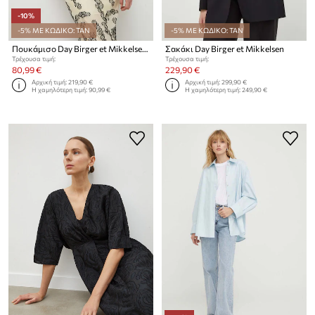
-10%
-5% ΜΕ ΚΩΔΙΚΟ: TAN
-5% ΜΕ ΚΩΔΙΚΟ: TAN
Πουκάμισο Day Birger et Mikkelsen
Σακάκι Day Birger et Mikkelsen
Τρέχουσα τιμή:
Τρέχουσα τιμή:
80,99 €
229,90 €
Αρχική τιμή:
219,90 €
Αρχική τιμή:
299,90 €
Η χαμηλότερη τιμή:
90,99 €
Η χαμηλότερη τιμή:
249,90 €