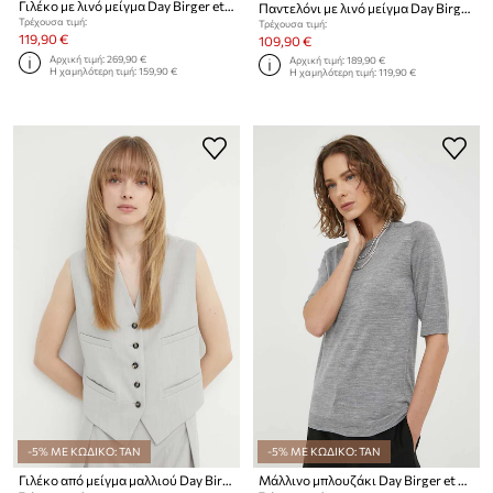
Γιλέκο με λινό μείγμα Day Birger et Mikkelsen Marlin
Παντελόνι με λινό μείγμα Day Birger et Mikkelsen Jonas - High Shine Blend RD
Τρέχουσα τιμή:
Τρέχουσα τιμή:
119,90 €
109,90 €
Αρχική τιμή:
269,90 €
Αρχική τιμή:
189,90 €
Η χαμηλότερη τιμή:
159,90 €
Η χαμηλότερη τιμή:
119,90 €
-5% ΜΕ ΚΩΔΙΚΟ: TAN
-5% ΜΕ ΚΩΔΙΚΟ: TAN
Γιλέκο από μείγμα μαλλιού Day Birger et Mikkelsen Rudy - Classic Wool Blend
Μάλλινο μπλουζάκι Day Birger et Mikkelsen Carolina