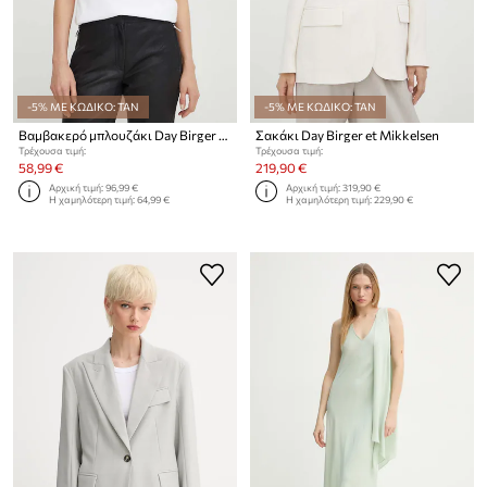
-5% ΜΕ ΚΩΔΙΚΟ: TAN
-5% ΜΕ ΚΩΔΙΚΟ: TAN
Βαμβακερό μπλουζάκι Day Birger et Mikkelsen
Σακάκι Day Birger et Mikkelsen
Τρέχουσα τιμή:
Τρέχουσα τιμή:
58,99 €
219,90 €
Αρχική τιμή:
96,99 €
Αρχική τιμή:
319,90 €
Η χαμηλότερη τιμή:
64,99 €
Η χαμηλότερη τιμή:
229,90 €