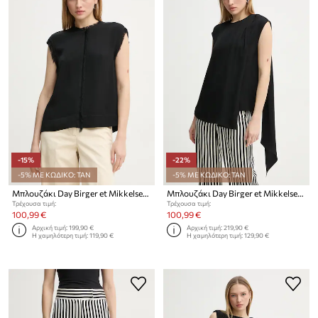
-15%
-22%
-5% ΜΕ ΚΩΔΙΚΟ: TAN
-5% ΜΕ ΚΩΔΙΚΟ: TAN
Μπλουζάκι Day Birger et Mikkelsen Lise
Μπλουζάκι Day Birger et Mikkelsen Kehlani
Τρέχουσα τιμή:
Τρέχουσα τιμή:
100,99 €
100,99 €
Αρχική τιμή:
199,90 €
Αρχική τιμή:
219,90 €
Η χαμηλότερη τιμή:
119,90 €
Η χαμηλότερη τιμή:
129,90 €