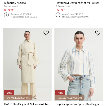
Φόρεμα 2NDDAY
Παντελόνι Day Birger et Mikkelsen
Τρέχουσα τιμή:
Τρέχουσα τιμή:
80,99 €
85,99 €
Αρχική τιμή:
239,90 €
Αρχική τιμή:
249,90 €
Η χαμηλότερη τιμή:
90,99 €
Η χαμηλότερη τιμή:
95,99 €
-20%
-18%
-5% ΜΕ ΚΩΔΙΚΟ: TAN
-5% ΜΕ ΚΩΔΙΚΟ: TAN
Παλτό Day Birger et Mikkelsen Chapin
Βαμβακερό πουκάμισο Day Birger et Mikkelsen Issa