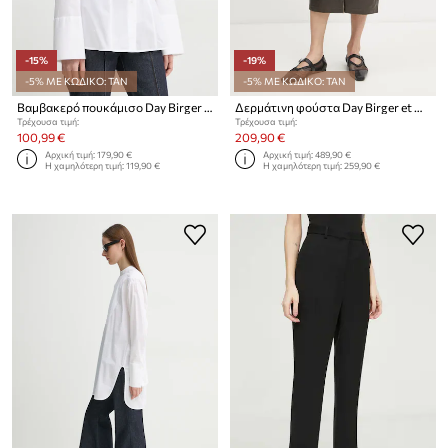
-15%
-19%
-5% ΜΕ ΚΩΔΙΚΟ: TAN
-5% ΜΕ ΚΩΔΙΚΟ: TAN
Βαμβακερό πουκάμισο Day Birger et Mikkelsen Olivier
Δερμάτινη φούστα Day Birger et Mikkelsen Niki
Τρέχουσα τιμή:
Τρέχουσα τιμή:
100,99 €
209,90 €
Αρχική τιμή:
179,90 €
Αρχική τιμή:
489,90 €
Η χαμηλότερη τιμή:
119,90 €
Η χαμηλότερη τιμή:
259,90 €