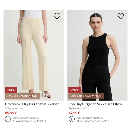
-24%
-26%
-5% ΜΕ ΚΩΔΙΚΟ: TAN
-5% ΜΕ ΚΩΔΙΚΟ: TAN
Παντελόνι Day Birger et Mikkelsen Wagner
Top Day Birger et Mikkelsen Olympe
Τρέχουσα τιμή:
Τρέχουσα τιμή:
85,99 €
47,99 €
Αρχική τιμή:
189,90 €
Αρχική τιμή:
109,90 €
Η χαμηλότερη τιμή:
113,90 €
Η χαμηλότερη τιμή:
64,99 €