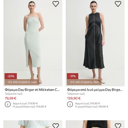
-23%
-17%
-5% ΜΕ ΚΩΔΙΚΟ: TAN
-5% ΜΕ ΚΩΔΙΚΟ: TAN
Φόρεμα Day Birger et Mikkelsen Coralie
Φόρεμα από λινό μείγμα Day Birger et Mikkelsen Aurora
Τρέχουσα τιμή:
Τρέχουσα τιμή:
79,99 €
139,90 €
Αρχική τιμή:
179,90 €
Αρχική τιμή:
319,90 €
Η χαμηλότερη τιμή:
104,90 €
Η χαμηλότερη τιμή:
169,90 €