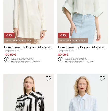
-22%
-24%
-5% ΜΕ ΚΩΔΙΚΟ: TAN
-5% ΜΕ ΚΩΔΙΚΟ: TAN
Πουκάμισο Day Birger et Mikkelsen Lea
Πουκάμισο Day Birger et Mikkelsen Eleanor
Τρέχουσα τιμή:
Τρέχουσα τιμή:
100,99 €
89,99 €
Αρχική τιμή:
219,90 €
Αρχική τιμή:
199,90 €
Η χαμηλότερη τιμή:
129,90 €
Η χαμηλότερη τιμή:
119,90 €