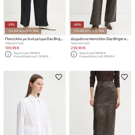
-21%
-20%
-5% ΜΕ ΚΩΔΙΚΟ: TAN
-5% ΜΕ ΚΩΔΙΚΟ: TAN
Παντελόνι με λινό μείγμα Day Birger et Mikkelsen Enzo
Δερμάτινο παντελόνι Day Birger et Mikkelsen Elijah
Τρέχουσα τιμή:
Τρέχουσα τιμή:
109,99 €
239,90 €
Αρχική τιμή:
239,90 €
Αρχική τιμή:
569,90 €
Η χαμηλότερη τιμή:
139,90 €
Η χαμηλότερη τιμή:
299,90 €