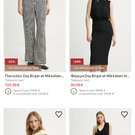
-22%
-24%
-5% ΜΕ ΚΩΔΙΚΟ: TAN
-5% ΜΕ ΚΩΔΙΚΟ: TAN
Παντελόνι Day Birger et Mikkelsen Gabin
Φόρεμα Day Birger et Mikkelsen Virgine
Τρέχουσα τιμή:
Τρέχουσα τιμή:
100,99 €
89,99 €
Αρχική τιμή:
219,90 €
Αρχική τιμή:
199,90 €
Η χαμηλότερη τιμή:
129,90 €
Η χαμηλότερη τιμή:
119,90 €