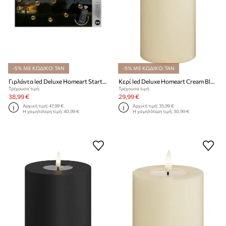
-5% ΜΕ ΚΩΔΙΚΟ: TAN
-5% ΜΕ ΚΩΔΙΚΟ: TAN
Γιρλάντα led Deluxe Homeart Starter Kit, 10 LED 3 m
Κερί led Deluxe Homeart Cream Bloklys 10 x 20 cm
Τρέχουσα τιμή:
Τρέχουσα τιμή:
38,99 €
29,99 €
Αρχική τιμή:
47,99 €
Αρχική τιμή:
35,99 €
Η χαμηλότερη τιμή:
40,99 €
Η χαμηλότερη τιμή:
30,99 €