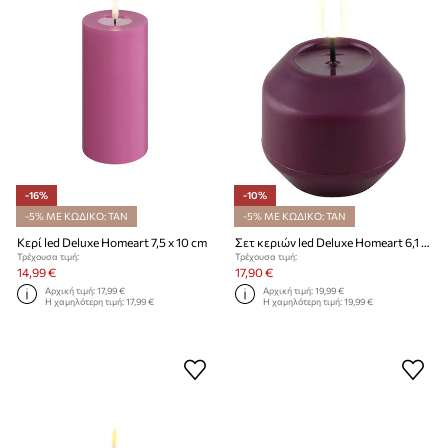
-16%
-10%
-5% ΜΕ ΚΩΔΙΚΟ: TAN
-5% ΜΕ ΚΩΔΙΚΟ: TAN
Κερί led Deluxe Homeart 7,5 x 10 cm
Σετ κεριών led Deluxe Homeart 6,1 cm 2-pack
Τρέχουσα τιμή:
Τρέχουσα τιμή:
14,99 €
17,90 €
Αρχική τιμή:
17,99 €
Αρχική τιμή:
19,99 €
Η χαμηλότερη τιμή:
17,99 €
Η χαμηλότερη τιμή:
19,99 €