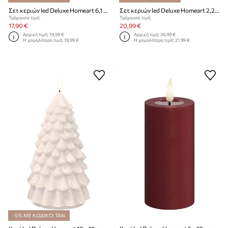
Σετ κεριών led Deluxe Homeart 6,1 cm 2-pack
Σετ κεριών led Deluxe Homeart 2,2 x 28 cm 2-pack
Τρέχουσα τιμή:
Τρέχουσα τιμή:
17,90 €
20,99 €
Αρχική τιμή:
19,99 €
Αρχική τιμή:
26,99 €
Η χαμηλότερη τιμή:
19,99 €
Η χαμηλότερη τιμή:
21,99 €
-5% ΜΕ ΚΩΔΙΚΟ: TAN