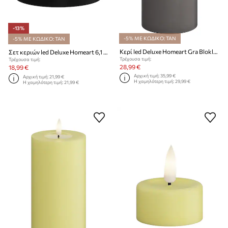
-13%
-5% ΜΕ ΚΩΔΙΚΟ: TAN
-5% ΜΕ ΚΩΔΙΚΟ: TAN
Κερί led Deluxe Homeart Gra Bloklys 10 x 20 cm
Σετ κεριών led Deluxe Homeart 6,1 x 4,5 cm 2-pack
Τρέχουσα τιμή:
Τρέχουσα τιμή:
28,99 €
18,99 €
Αρχική τιμή:
35,99 €
Αρχική τιμή:
21,99 €
Η χαμηλότερη τιμή:
29,99 €
Η χαμηλότερη τιμή:
21,99 €