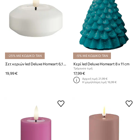
-25% ΜΕ ΚΩΔΙΚΟ: TAN
-5% ΜΕ ΚΩΔΙΚΟ: TAN
Σετ κεριών led Deluxe Homeart 6,1 x 4,5 cm 2-pack
Κερί led Deluxe Homeart 8 x 11 cm
Τρέχουσα τιμή:
19,99 €
17,99 €
Αρχική τιμή:
21,99 €
Η χαμηλότερη τιμή:
16,99 €