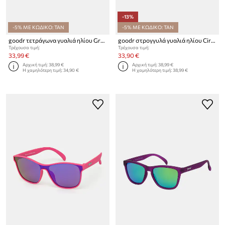
-13%
-5% ΜΕ ΚΩΔΙΚΟ: TAN
-5% ΜΕ ΚΩΔΙΚΟ: TAN
goodr τετράγωνα γυαλιά ηλίου Grand G
goodr στρογγυλά γυαλιά ηλίου Circle Gs
Τρέχουσα τιμή:
Τρέχουσα τιμή:
33,99 €
33,90 €
Αρχική τιμή:
38,99 €
Αρχική τιμή:
38,99 €
Η χαμηλότερη τιμή:
34,90 €
Η χαμηλότερη τιμή:
38,99 €