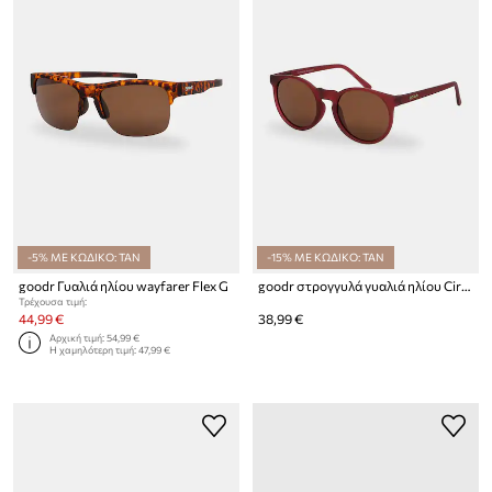
-5% ΜΕ ΚΩΔΙΚΟ: TAN
-15% ΜΕ ΚΩΔΙΚΟ: TAN
goodr Γυαλιά ηλίου wayfarer Flex G
goodr στρογγυλά γυαλιά ηλίου Circle Gs
Τρέχουσα τιμή:
44,99 €
38,99 €
Αρχική τιμή:
54,99 €
Η χαμηλότερη τιμή:
47,99 €