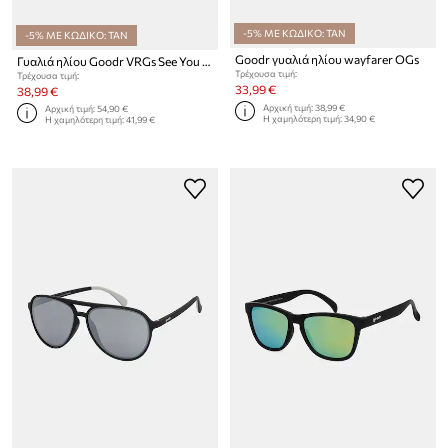
-5% ΜΕ ΚΩΔΙΚΟ: TAN
-5% ΜΕ ΚΩΔΙΚΟ: TAN
Goodr γυαλιά ηλίου wayfarer OGs
Γυαλιά ηλίου Goodr VRGs See You at the Party, Richter
Τρέχουσα τιμή:
Τρέχουσα τιμή:
33,99 €
38,99 €
Αρχική τιμή:
38,99 €
Αρχική τιμή:
54,90 €
Η χαμηλότερη τιμή:
34,90 €
Η χαμηλότερη τιμή:
41,99 €