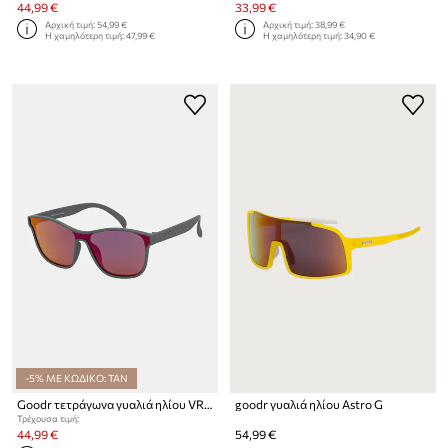
44,99 €
33,99 €
Αρχική τιμή:
54,99 €
Αρχική τιμή:
38,99 €
Η χαμηλότερη τιμή:
47,99 €
Η χαμηλότερη τιμή:
34,90 €
-5% ΜΕ ΚΩΔΙΚΟ: TAN
Goodr τετράγωνα γυαλιά ηλίου VRGs
goodr γυαλιά ηλίου Astro G
Τρέχουσα τιμή:
44,99 €
54,99 €