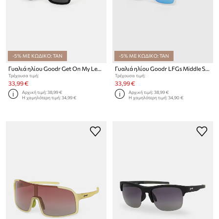
-5% ΜΕ ΚΩΔΙΚΟ: TAN
-5% ΜΕ ΚΩΔΙΚΟ: TAN
Γυαλιά ηλίου Goodr Get On My Level
Γυαλιά ηλίου Goodr LFGs Middle Seat Advantage
Τρέχουσα τιμή:
Τρέχουσα τιμή:
33,99 €
33,99 €
Αρχική τιμή:
38,99 €
Αρχική τιμή:
38,99 €
Η χαμηλότερη τιμή:
34,99 €
Η χαμηλότερη τιμή:
34,90 €