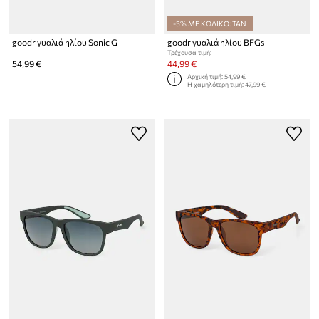
-5% ΜΕ ΚΩΔΙΚΟ: TAN
goodr γυαλιά ηλίου Sonic G
goodr γυαλιά ηλίου BFGs
Τρέχουσα τιμή:
54,99 €
44,99 €
Αρχική τιμή:
54,99 €
Η χαμηλότερη τιμή:
47,99 €