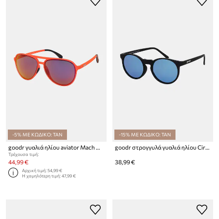
-5% ΜΕ ΚΩΔΙΚΟ: TAN
-15% ΜΕ ΚΩΔΙΚΟ: TAN
goodr γυαλιά ηλίου aviator Mach Gs
goodr στρογγυλά γυαλιά ηλίου Circle Gs
Τρέχουσα τιμή:
44,99 €
38,99 €
Αρχική τιμή:
54,99 €
Η χαμηλότερη τιμή:
47,99 €