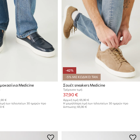
-42%
-5% ΜΕ ΚΩΔΙΚΟ: TAN
μοκασίνια Medicine
Σουέτ sneakers Medicine
:
Τρέχουσα τιμή:
37,90 €
,90 €
Αρχική τιμή:
65,90 €
τιμή των τελευταίων 30 ημερών προ
Η χαμηλότερη τιμή των τελευταίων 30 ημερών προ
90 €
έκπτωσης:
65,90 €