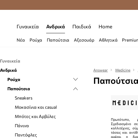
Premium Fashion Benefits
Δωρεάν μεταφορι
Γυναικεία
Ανδρικά
Παιδικά
Home
Νέα
Ρούχα
Παπούτσια
Αξεσουάρ
Αθλητικά
Premiu
Γυναικεία
Ανδρικά
Ρούχα
Answear
Medicine
Παπούτσια
Παπούτσια
Ρούχα
Εσώρουχα
Αξεσουάρ
Παπούτσια
Κάλτσες
Casual και μοκασίνια
T-shirt και Polo μπλουζάκια
Μαγιό
Γαλότσες
Αξεσουάρ κολύμβησης
Εσώρουχα
Sneakers
Ολόσωμες φόρμες
Μπαλαρίνες
Γάντια
Κάλτσες
Μοκασίνια και casual
Μπλούζες και πουκάμισα
Εσπαντρίγιες
Γυαλιά
Μαγιό
Μπότες και Αρβύλες
Πρωτότυπο, μ
Σχεδιασμένο σ
Μπουφάν
Μπότες
Ζώνες
Μπουφάν
Πάνινα
καλλιτέχνες, σύ
τάσεις και αντί
Παλτό
Μποτάκια
Κασκόλ και φουλάρια
Παλτό
Παντόφλες
αρέσει η δια