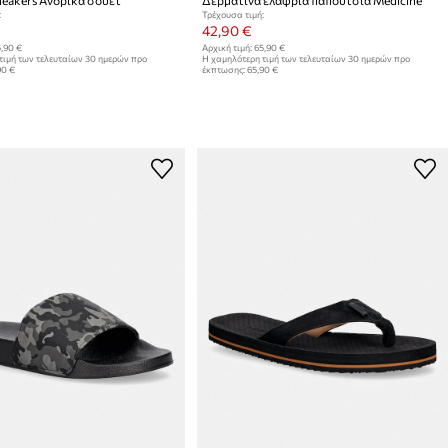
:
Τρέχουσα τιμή:
42,90 €
,90 €
Αρχική τιμή:
65,90 €
τιμή των τελευταίων 30 ημερών προ
Η χαμηλότερη τιμή των τελευταίων 30 ημερών προ
90 €
έκπτωσης:
65,90 €