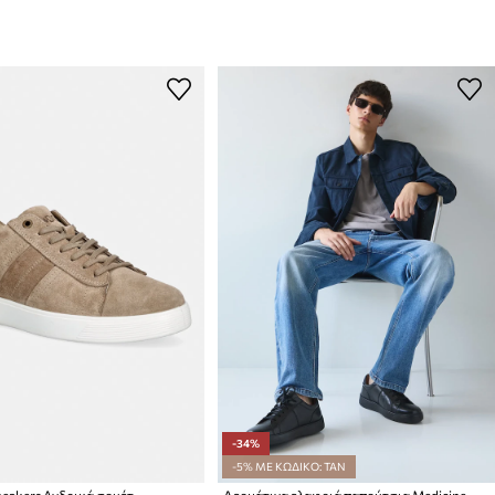
-34%
-5% ΜΕ ΚΩΔΙΚΟ: TAN
neakers Ανδρικά σουέτ
Δερμάτινα ελαφριά παπούτσια Medicine