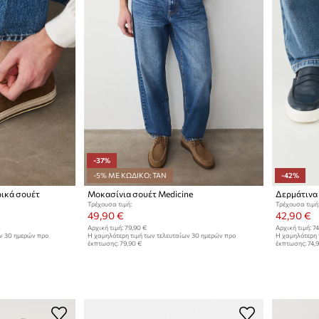
-37%
-5% ΜΕ ΚΩΔΙΚΟ: TAN
-42%
ρικά σουέτ
Μοκασίνια σουέτ Medicine
Δερμάτινα 
Τρέχουσα τιμή:
Τρέχουσα τιμή
49,90 €
42,90 €
Αρχική τιμή:
79,90 €
Αρχική τιμή:
74
ων 30 ημερών προ
Η χαμηλότερη τιμή των τελευταίων 30 ημερών προ
Η χαμηλότερη 
έκπτωσης:
79,90 €
έκπτωσης:
74,