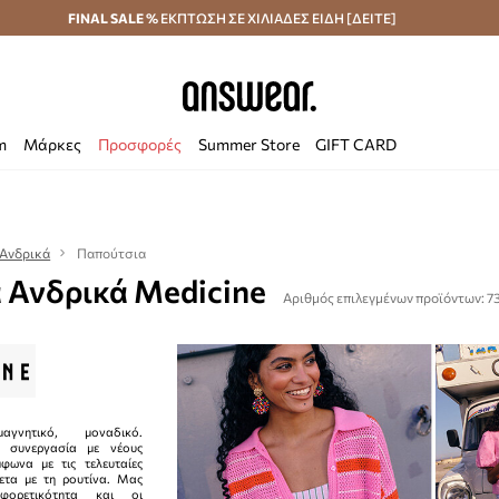
κά άνω των 70 €
FINAL SALE %
ΕΚΠΤΩΣΗ ΣΕ ΧΙΛΙΑΔΕΣ ΕΙΔΗ [ΔΕΙΤΕ]
Αποστολή σε 24 ώρες
Εξοικονομήστε με το
m
Μάρκες
Προσφορές
Summer Store
GIFT CARD
Ανδρικά
Παπούτσια
 Ανδρικά Medicine
Αριθμός επιλεγμένων προϊόντων: 7
αγνητικό, μοναδικό.
ε συνεργασία με νέους
μφωνα με τις τελευταίες
θετα με τη ρουτίνα. Μας
φορετικότητα και οι