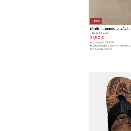
Πατάκια εισόδου
Χαλιά και πατάκια
-49%
Medicine μοκασίνια Ανδρ
Τρέχουσα τιμή:
37,90 €
Αρχική τιμή:
74,90 €
Η χαμηλότερη τιμή των τελευταί
έκπτωσης:
74,90 €