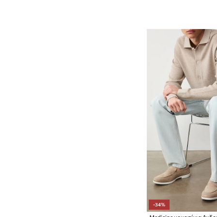
-34%
Medicine μοκασίνια Ανδρ