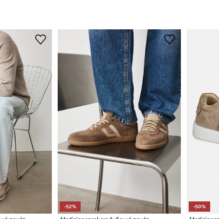
-52%
-50%
ικά σουέτ
Medicine sneakers Ανδρικά σουέτ
Medicine s