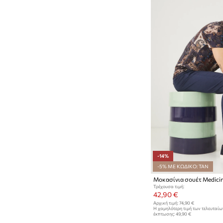
-14%
-5% ΜΕ ΚΩΔΙΚΟ: TAN
Μοκασίνια σουέτ Medici
Τρέχουσα τιμή:
42,90 €
Αρχική τιμή:
74,90 €
Η χαμηλότερη τιμή των τελευταί
έκπτωσης:
49,90 €