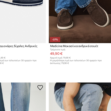
-37%
αγιονάρες δίχαλες Ανδρικές
Medicine Μοκασίνια ανδρικά σουέτ
:
Τρέχουσα τιμή:
49,90 €
,90 €
Αρχική τιμή:
79,90 €
τιμή των τελευταίων 30 ημερών προ
Η χαμηλότερη τιμή των τελευταίων 30 ημερών προ
90 €
έκπτωσης:
79,90 €