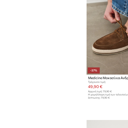
-37%
Medicine Μοκασίνια Ανδ
Τρέχουσα τιμή:
49,90 €
Αρχική τιμή:
79,90 €
Η χαμηλότερη τιμή των τελευταί
έκπτωσης:
79,90 €