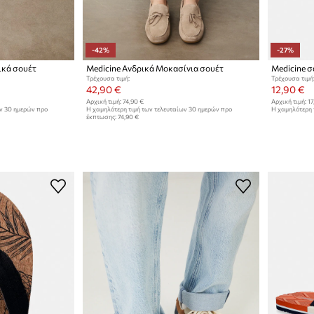
-42%
-27%
ικά σουέτ
Medicine Ανδρικά Μοκασίνια σουέτ
Medicine σ
Τρέχουσα τιμή:
Τρέχουσα τιμή
42,90 €
12,90 €
Αρχική τιμή:
74,90 €
Αρχική τιμή:
17
ων 30 ημερών προ
Η χαμηλότερη τιμή των τελευταίων 30 ημερών προ
Η χαμηλότερη 
έκπτωσης:
74,90 €