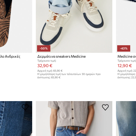
-50%
-43%
αλο Ανδρικές
Δερμάτινα sneakers Medicine
Medicine σ
Τρέχουσα τιμή:
Τρέχουσα τιμή
32,90 €
12,90 €
Αρχική τιμή:
65,90 €
Αρχική τιμή:
22
Η χαμηλότερη τιμή των τελευταίων 30 ημερών προ
Η χαμηλότερη 
έκπτωσης:
65,90 €
έκπτωσης:
22,