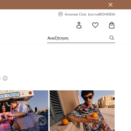
 Answear Club
-20% στην πρώτη παραγγελία
Answear Club
Journal
ΒΟΗΘΕΙΑ
3