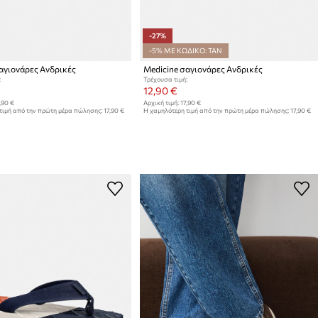
-27%
-5% ΜΕ ΚΩΔΙΚΟ: TAN
αγιονάρες Ανδρικές
Medicine σαγιονάρες Ανδρικές
:
Τρέχουσα τιμή:
12,90 €
,90 €
Αρχική τιμή:
17,90 €
τιμή από την πρώτη μέρα πώλησης:
17,90 €
Η χαμηλότερη τιμή από την πρώτη μέρα πώλησης:
17,90 €