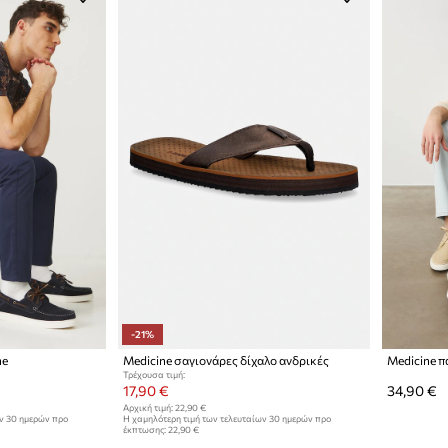
-21%
ne
Medicine σαγιονάρες δίχαλο ανδρικές
Medicine π
Τρέχουσα τιμή:
17,90 €
34,90 €
Αρχική τιμή:
22,90 €
ων 30 ημερών προ
Η χαμηλότερη τιμή των τελευταίων 30 ημερών προ
έκπτωσης:
22,90 €