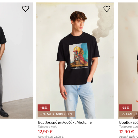
-18%
-35%
-5% ΜΕ ΚΩΔΙΚΟ: TAN
-5% ΜΕ ΚΩ
Βαμβακερό μπλουζάκι Medicine
Βαμβακερό
Τρέχουσα τιμή:
Τρέχουσα τιμή
12,90 €
12,90 €
Αρχική τιμή:
22,90 €
Αρχική τιμή:
19