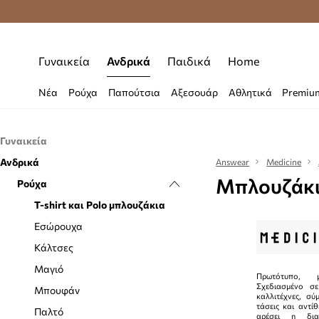
Premium Fashion Benefits
Δωρεάν μεταφορι
Γυναικεία
Ανδρικά
Παιδικά
Home
Νέα
Ρούχα
Παπούτσια
Αξεσουάρ
Αθλητικά
Premiu
Γυναικεία
Ανδρικά
Ρούχα
Answear
Medicine
Μπλουζάκι
Παπούτσια
Ρούχα
Εσώρουχα
Αξεσουάρ
Κάλτσες
Casual και μοκασίνια
T-shirt και Polo μπλουζάκια
Μαγιό
Γαλότσες
Αξεσουάρ κολύμβησης
Εσώρουχα
Ολόσωμες φόρμες
Μπαλαρίνες
Γάντια
Κάλτσες
Μπλούζες και πουκάμισα
Εσπαντρίγιες
Γυαλιά
Μαγιό
Πρωτότυπο, μ
Σχεδιασμένο σ
Μπουφάν
Μπότες
Ζώνες
Μπουφάν
καλλιτέχνες, σύ
τάσεις και αντί
Παλτό
Μποτάκια
Κασκόλ και φουλάρια
Παλτό
αρέσει η δια