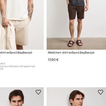
-shirt ανδρικό βαμβακερό
Medicine t-shirt ανδρικό βαμβακερό
:
17,90 €
,90 €
τιμή των τελευταίων 30 ημερών προ
90 €