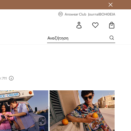
 Answear Club
-20% στην πρώτη παραγγελία
Answear Club
Journal
ΒΟΗΘΕΙΑ
 711