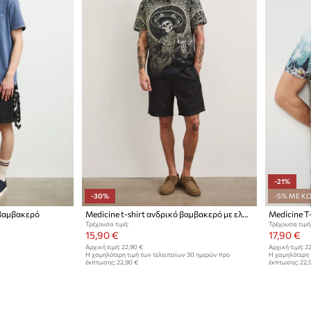
-21%
-30%
-5% ΜΕ ΚΩ
 βαμβακερό
Medicine t-shirt ανδρικό βαμβακερό με ελαστάν
Τρέχουσα τιμή:
Τρέχουσα τιμή
15,90 €
17,90 €
Αρχική τιμή:
22,90 €
Αρχική τιμή:
22
Η χαμηλότερη τιμή των τελευταίων 30 ημερών προ
Η χαμηλότερη 
έκπτωσης:
22,90 €
έκπτωσης:
22,