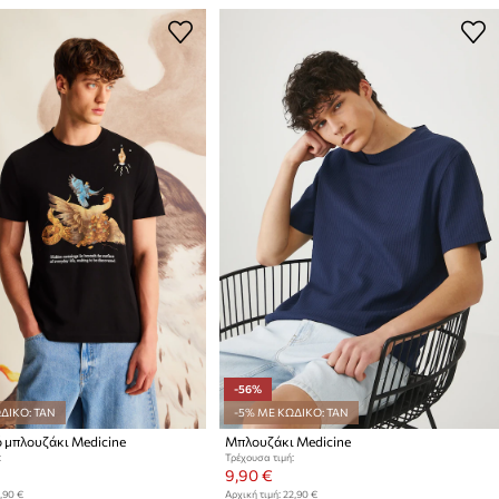
-56%
ΔΙΚΟ: TAN
-5% ΜΕ ΚΩΔΙΚΟ: TAN
 μπλουζάκι Medicine
Μπλουζάκι Medicine
:
Τρέχουσα τιμή:
9,90 €
,90 €
Αρχική τιμή:
22,90 €