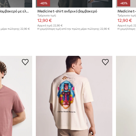
-43%
-43%
Medicine t-shirt ανδρικό βαμβακερό με ελαστάν
Medicine t-shirt ανδρικό βαμβακερό
Medicine t
Τρέχουσα τιμή:
Τρέχουσα τιμή
12,90 €
12,90 €
Αρχική τιμή:
22,90 €
Αρχική τιμή:
22
η μέρα πώλησης:
22,90 €
Η χαμηλότερη τιμή από την πρώτη μέρα πώλησης:
22,90 €
Η χαμηλότερη 