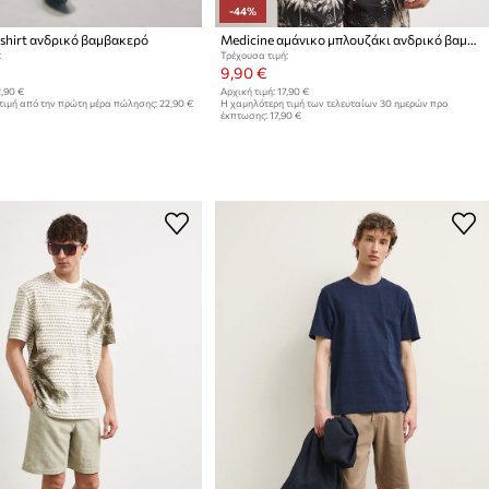
-44%
-shirt ανδρικό βαμβακερό
Medicine αμάνικο μπλουζάκι ανδρικό βαμβακερό
:
Τρέχουσα τιμή:
9,90 €
,90 €
Αρχική τιμή:
17,90 €
τιμή από την πρώτη μέρα πώλησης:
22,90 €
Η χαμηλότερη τιμή των τελευταίων 30 ημερών προ
έκπτωσης:
17,90 €