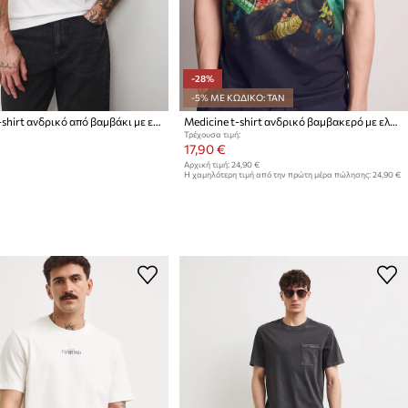
-28%
-5% ΜΕ ΚΩΔΙΚΟ: TAN
Medicine T-shirt ανδρικό από βαμβάκι με ελαστάν
Medicine t-shirt ανδρικό βαμβακερό με ελαστάν
Τρέχουσα τιμή:
17,90 €
Αρχική τιμή:
24,90 €
Η χαμηλότερη τιμή από την πρώτη μέρα πώλησης:
24,90 €