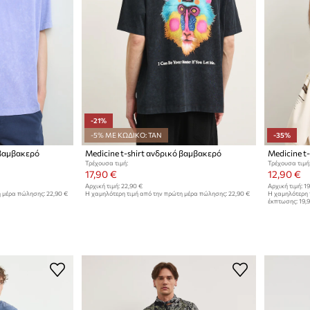
-21%
-5% ΜΕ ΚΩΔΙΚΟ: TAN
-35%
 βαμβακερό
Medicine t-shirt ανδρικό βαμβακερό
Medicine t
Τρέχουσα τιμή:
Τρέχουσα τιμή
17,90 €
12,90 €
Αρχική τιμή:
22,90 €
Αρχική τιμή:
19
η μέρα πώλησης:
22,90 €
Η χαμηλότερη τιμή από την πρώτη μέρα πώλησης:
22,90 €
Η χαμηλότερη 
έκπτωσης:
19,