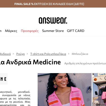
κά άνω των 70 €
FINAL SALE %
ΕΚΠΤΩΣΗ ΣΕ ΧΙΛΙΑΔΕΣ ΕΙΔΗ [ΔΕΙΤΕ]
Αποστολή σε 24 ώρες
Εξοικονομήστε με το
m
Μάρκες
Προσφορές
Summer Store
GIFT CARD
Ανδρικά
Ρούχα
T-shirt και Polo μπλουζάκια
Μπλουζάκια
α Ανδρικά Medicine
Αριθμός επιλεγμένων προϊόντων:
αγνητικό, μοναδικό.
ε συνεργασία με νέους
μφωνα με τις τελευταίες
θετα με τη ρουτίνα. Μας
φορετικότητα και οι