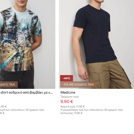
-44%
ΔΙΚΟ: TAN
-5% ΜΕ ΚΩΔΙΚΟ: TAN
Medicine T-shirt ανδρικό από βαμβάκι με ελαστάν
Medicine
:
Τρέχουσα τιμή:
9,90 €
,90 €
Αρχική τιμή:
17,90 €
τιμή των τελευταίων 30 ημερών προ
Η χαμηλότερη τιμή των τελευταίων 30 ημερών προ
90 €
έκπτωσης:
17,90 €