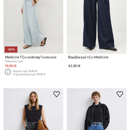
-50%
Medicine Τζιν wide leg Γυναικεία
Βαμβακερό τζιν Medicine
Τρέχουσα τιμή:
19,90 €
42,90 €
Αρχική τιμή:
39,90 €
Η χαμηλότερη τιμή:
39,90 €