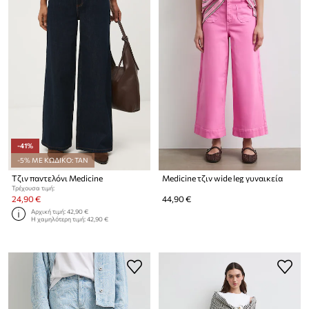
-41%
-5% ΜΕ ΚΩΔΙΚΟ: TAN
Τζιν παντελόνι Medicine
Medicine τζιν wide leg γυναικεία
Τρέχουσα τιμή:
24,90 €
44,90 €
Αρχική τιμή:
42,90 €
Η χαμηλότερη τιμή:
42,90 €