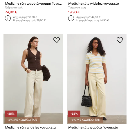
Medicine τζιν φαρδιά γραμμή Γυναικεία
Medicine τζιν wide leg γυναικεία
Τρέχουσα τιμή:
Τρέχουσα τιμή:
24,90 €
19,90 €
Αρχική τιμή:
39,90 €
Αρχική τιμή:
44,90 €
Η χαμηλότερη τιμή:
39,90 €
Η χαμηλότερη τιμή:
44,90 €
-55%
-55%
-5% ΜΕ ΚΩΔΙΚΟ: TAN
-5% ΜΕ ΚΩΔΙΚΟ: TAN
Medicine τζιν wide leg γυναικεία
Medicine τζιν φαρδιά Γυναικεία