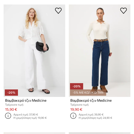
-20%
-20%
-5% ΜΕ ΚΩΔΙΚΟ: TAN
Βαμβακερό τζιν Medicine
Βαμβακερό τζιν Medicine
Τρέχουσα τιμή:
Τρέχουσα τιμή:
15,90 €
19,90 €
Αρχική τιμή:
37,90 €
Αρχική τιμή:
39,90 €
Η χαμηλότερη τιμή:
19,90 €
Η χαμηλότερη τιμή:
24,90 €