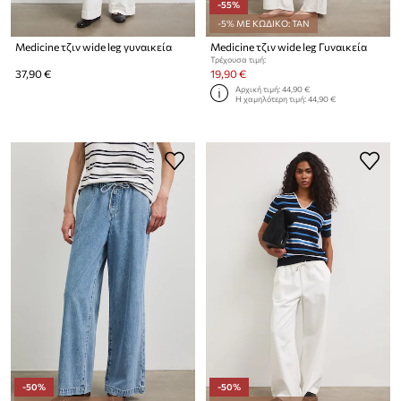
-55%
-5% ΜΕ ΚΩΔΙΚΟ: TAN
Medicine τζιν wide leg γυναικεία
Medicine τζιν wide leg Γυναικεία
Τρέχουσα τιμή:
37,90 €
19,90 €
Αρχική τιμή:
44,90 €
Η χαμηλότερη τιμή:
44,90 €
-50%
-50%