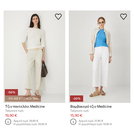
-50%
-5% ΜΕ ΚΩΔΙΚΟ: TAN
-20%
Τζιν παντελόνι Medicine
Βαμβακερό τζιν Medicine
Τρέχουσα τιμή:
Τρέχουσα τιμή:
19,90 €
15,90 €
Αρχική τιμή:
39,90 €
Αρχική τιμή:
37,90 €
Η χαμηλότερη τιμή:
39,90 €
Η χαμηλότερη τιμή:
19,90 €