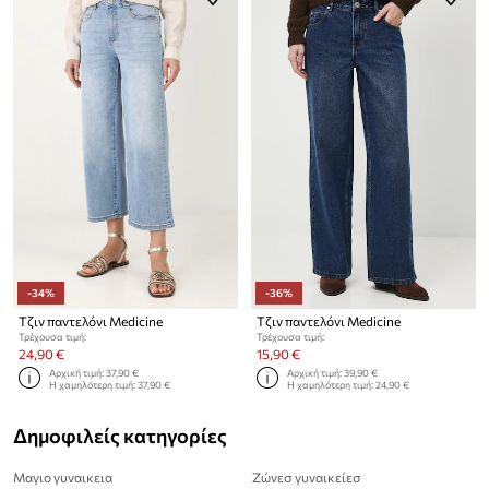
-34%
-36%
Τζιν παντελόνι Medicine
Τζιν παντελόνι Medicine
Τρέχουσα τιμή:
Τρέχουσα τιμή:
24,90 €
15,90 €
Αρχική τιμή:
37,90 €
Αρχική τιμή:
39,90 €
Η χαμηλότερη τιμή:
37,90 €
Η χαμηλότερη τιμή:
24,90 €
Δημοφιλείς κατηγορίες
Μαγιο γυναικεια
Ζώνεσ γυναικείεσ