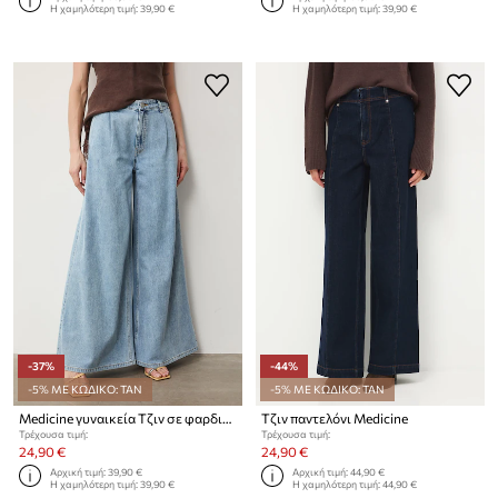
Η χαμηλότερη τιμή:
39,90 €
Η χαμηλότερη τιμή:
39,90 €
-37%
-44%
-5% ΜΕ ΚΩΔΙΚΟ: TAN
-5% ΜΕ ΚΩΔΙΚΟ: TAN
Medicine γυναικεία Τζιν σε φαρδιά γραμμή
Τζιν παντελόνι Medicine
Τρέχουσα τιμή:
Τρέχουσα τιμή:
24,90 €
24,90 €
Αρχική τιμή:
39,90 €
Αρχική τιμή:
44,90 €
Η χαμηλότερη τιμή:
39,90 €
Η χαμηλότερη τιμή:
44,90 €