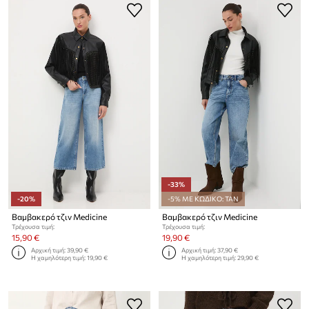
-33%
-20%
-5% ΜΕ ΚΩΔΙΚΟ: TAN
Βαμβακερό τζιν Medicine
Βαμβακερό τζιν Medicine
Τρέχουσα τιμή:
Τρέχουσα τιμή:
15,90 €
19,90 €
Αρχική τιμή:
39,90 €
Αρχική τιμή:
37,90 €
Η χαμηλότερη τιμή:
19,90 €
Η χαμηλότερη τιμή:
29,90 €