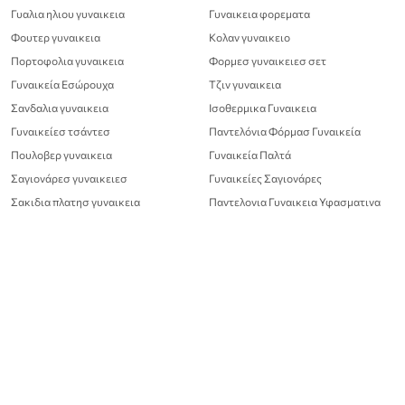
Γυαλια ηλιου γυναικεια
Γυναικεια φορεματα
Φουτερ γυναικεια
Κολαν γυναικειο
Πορτοφολια γυναικεια
Φορμεσ γυναικειεσ σετ
Γυναικεία Εσώρουχα
Τζιν γυναικεια
Σανδαλια γυναικεια
Ισοθερμικα Γυναικεια
Γυναικείεσ τσάντεσ
Παντελόνια Φόρμασ Γυναικεία
Πουλοβερ γυναικεια
Γυναικεία Παλτά
Σαγιονάρεσ γυναικειεσ
Γυναικείες Σαγιονάρες
Σακιδια πλατησ γυναικεια
Παντελονια Γυναικεια Υφασματινα