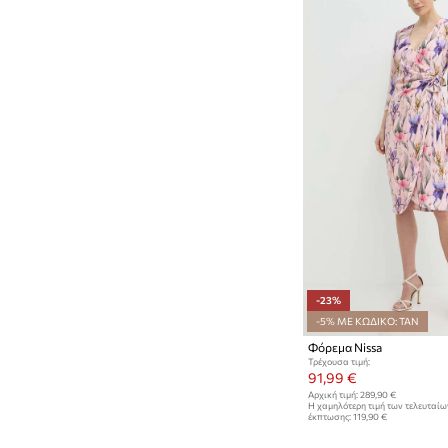
-23%
-5% ΜΕ ΚΩΔΙΚΟ: TAN
Φόρεμα Nissa
Τρέχουσα τιμή:
91,99 €
Αρχική τιμή:
289,90 €
Η χαμηλότερη τιμή των τελευταί
έκπτωσης:
119,90 €