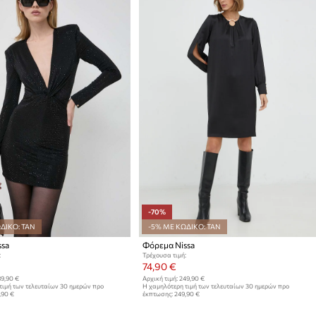
-70%
ΔΙΚΟ: TAN
-5% ΜΕ ΚΩΔΙΚΟ: TAN
ssa
Φόρεμα Nissa
:
Τρέχουσα τιμή:
74,90 €
9,90 €
Αρχική τιμή:
249,90 €
τιμή των τελευταίων 30 ημερών προ
Η χαμηλότερη τιμή των τελευταίων 30 ημερών προ
,90 €
έκπτωσης:
249,90 €