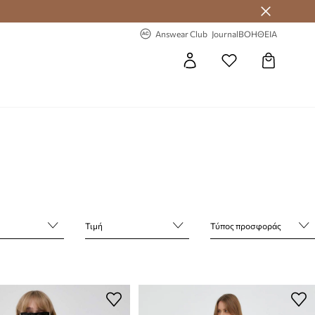
 Answear Club
-20% στην πρώτη παραγγελία
Answear Club
Journal
ΒΟΗΘΕΙΑ
Τιμή
Τύπος προσφοράς