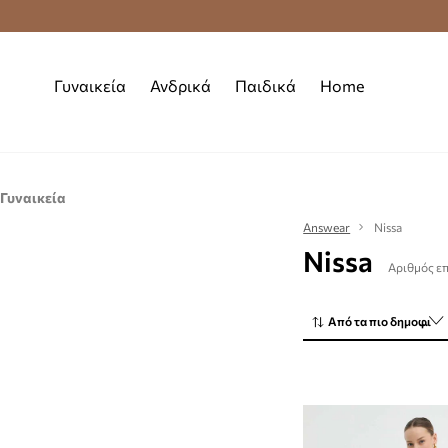
Premium Fashion Benefits
Δωρεάν μεταφορι
Γυναικεία
Ανδρικά
Παιδικά
Home
Γυναικεία
Ρούχα
Answear
Nissa
Nissa
Φορέματα
Αριθμός επ
Από τα πιο δημοφιλή