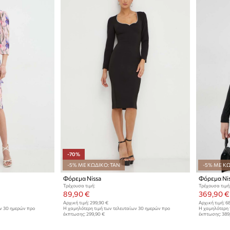
-70%
-5% ΜΕ ΚΩΔΙΚΟ: TAN
-5% ΜΕ ΚΩ
Φόρεμα Nissa
Φόρεμα Ni
Τρέχουσα τιμή:
Τρέχουσα τιμή
89,90 €
369,90 €
Αρχική τιμή:
299,90 €
Αρχική τιμή:
68
ων 30 ημερών προ
Η χαμηλότερη τιμή των τελευταίων 30 ημερών προ
Η χαμηλότερη 
έκπτωσης:
299,90 €
έκπτωσης:
389