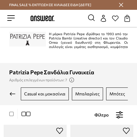
FINAL SALE % ΕΚΠΤΩΣΗ ΣΕ ΧΙΛΙΑΔΕΣ ΕΙΔΗ [ΔΕΙΤΕ]
Εξοικονομήστε με το Answear Club
Η μάρκα Patrizia Pepe ιδρύθηκε το 1993 από την
Patricia Bambi (creative director) και τον Claudio
Orrea (γενικό διευθυντή) στη Φλωρεντία. Οι
συλλογές είναι γεμάτες αισθησιασμό, κομψότητα
και θηλυκότητα. Το ιταλικό πνεύμα αυτής της μάρκας σίγουρα θα
ευχαριστήσει όσους αναζητούν συλλογές εξαιρετικής ποιότητας.
Patrizia Pepe Σανδάλια Γυναικεία
Αριθμός επιλεγμένων προϊόντων: 7
casual και μοκασίνια
μπαλαρίνες
μπότες
Φίλτρο