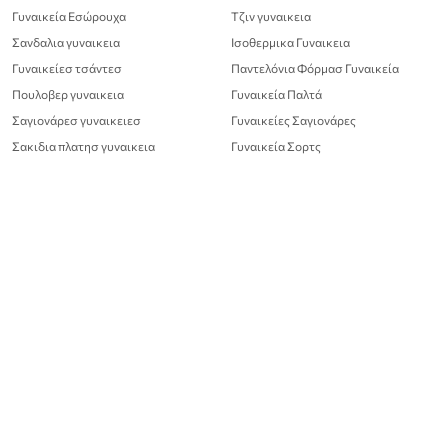
Γυναικεία Εσώρουχα
Τζιν γυναικεια
Σανδαλια γυναικεια
Ισοθερμικα Γυναικεια
Γυναικείεσ τσάντεσ
Παντελόνια Φόρμασ Γυναικεία
Πουλοβερ γυναικεια
Γυναικεία Παλτά
Σαγιονάρεσ γυναικειεσ
Γυναικείες Σαγιονάρες
Σακιδια πλατησ γυναικεια
Γυναικεία Σορτς