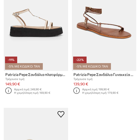
-11%
-22%
-5% ΜΕ ΚΩΔΙΚΟ: TAN
-5% ΜΕ ΚΩΔΙΚΟ: TAN
Patrizia Pepe Σανδάλια πλατφόρμας γυναικεία δερμάτινα
Patrizia Pepe Σανδάλια Γυναικεία Δερμάτινα
Τρέχουσα τιμή:
Τρέχουσα τιμή:
149,90 €
139,90 €
Αρχική τιμή:
249,90 €
Αρχική τιμή:
199,90 €
Η χαμηλότερη τιμή:
169,90 €
Η χαμηλότερη τιμή:
179,90 €