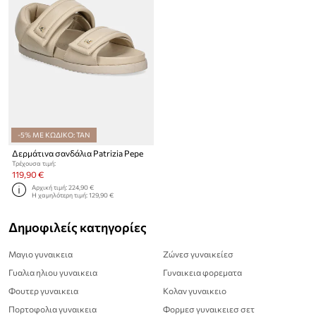
-5% ΜΕ ΚΩΔΙΚΟ: TAN
Δερμάτινα σανδάλια Patrizia Pepe
Τρέχουσα τιμή:
119,90 €
Αρχική τιμή:
224,90 €
Η χαμηλότερη τιμή:
129,90 €
Δημοφιλείς κατηγορίες
Μαγιο γυναικεια
Ζώνεσ γυναικείεσ
Γυαλια ηλιου γυναικεια
Γυναικεια φορεματα
Φουτερ γυναικεια
Κολαν γυναικειο
Πορτοφολια γυναικεια
Φορμεσ γυναικειεσ σετ