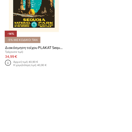
-14%
-5% ΜΕ ΚΩΔΙΚΟ: TAN
Διακόσμηση τοίχου PLAKAT Sequoia 30 x 40 cm
Τρέχουσα τιμή:
34,99 €
Αρχική τιμή:
40,90 €
Η χαμηλότερη τιμή:
40,90 €