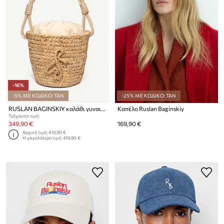
-16%
-5% ΜΕ ΚΩΔΙΚΟ: TAN
-25% ΜΕ ΚΩΔΙΚΟ: TAN
RUSLAN BAGINSKIY καλάθι γυναικείο πλεγμένο
Καπέλο Ruslan Baginskiy
Τρέχουσα τιμή:
349,90 €
169,90 €
Αρχική τιμή:
419,90 €
Η χαμηλότερη τιμή:
419,90 €