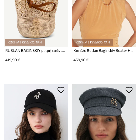
-25% ΜΕ ΚΩΔΙΚΟ: TAN
-25% ΜΕ ΚΩΔΙΚΟ: TAN
RUSLAN BAGINSKIY μικρή τσάντα γυναικεία πλεγμένη The HatBag
Καπέλο Ruslan Baginskiy Boater Hat
419,90 €
459,90 €