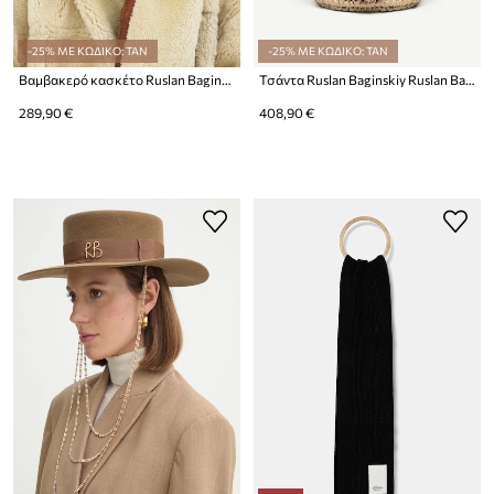
-25% ΜΕ ΚΩΔΙΚΟ: TAN
-25% ΜΕ ΚΩΔΙΚΟ: TAN
Βαμβακερό κασκέτο Ruslan Baginskiy Fedora Hat
Τσάντα Ruslan Baginskiy Ruslan Baginskiy Logo-embellished Baker Boy Cap
289,90 €
408,90 €