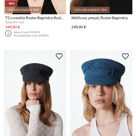
-16%
-5% ΜΕ ΚΩΔΙΚΟ: TAN
-25% ΜΕ ΚΩΔΙΚΟ: TAN
Τζιν καπέλο Ruslan Baginskiy Ruslan Baginskiy Denim Cowboy Hat
Μάλλινος μπερές Ruslan Baginskiy
Τρέχουσα τιμή:
349,90 €
249,90 €
Αρχική τιμή:
419,90 €
Η χαμηλότερη τιμή:
419,90 €