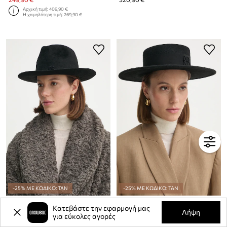
Αρχική τιμή:
409,90 €
Η χαμηλότερη τιμή:
269,90 €
-25% ΜΕ ΚΩΔΙΚΟ: TAN
-25% ΜΕ ΚΩΔΙΚΟ: TAN
Καπέλο Ruslan Baginskiy
Καπέλο Ruslan Baginskiy
Κατεβάστε την εφαρμογή μας
Λήψη
για εύκολες αγορές
320,90 €
339,90 €