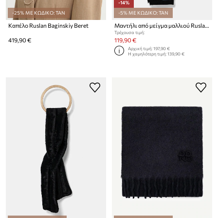
-14%
-25% ΜΕ ΚΩΔΙΚΟ: TAN
-5% ΜΕ ΚΩΔΙΚΟ: TAN
Καπέλο Ruslan Baginskiy Beret
Μαντήλι από μείγμα μαλλιού Ruslan Baginskiy
Τρέχουσα τιμή:
419,90 €
119,90 €
Αρχική τιμή:
197,90 €
Η χαμηλότερη τιμή:
139,90 €