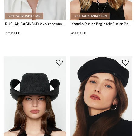
-25% ΜΕ ΚΩΔΙΚΟ: TAN
-25% ΜΕ ΚΩΔΙΚΟ: TAN
RUSLAN BAGINSKIY σκούφος γυναικείος βαμβακερός Baker Boy Cap
Καπέλο Ruslan Baginskiy Ruslan Baginskiy Cowboy Hat with Leather Trim
339,90 €
499,90 €