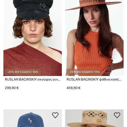
-25% ΜΕ ΚΩΔΙΚΟ: TAN
-25% ΜΕ ΚΩΔΙΚΟ: TAN
RUSLAN BAGINSKIY σκούφος γυναικείος ντένιμ Ruslan Baginskiy Distressed Denim Baker Boy Cap
RUSLAN BAGINSKIY ψάθινο καπέλο γυναικείο πλεγμένο Canotier Hat
299,90 €
459,90 €