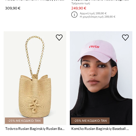
Τρέχουσα τιμή:
309,90 €
249,90 €
Αρχική τιμή:
289,90 €
Η χαμηλότερη τιμή:
289,90 €
-25% ΜΕ ΚΩΔΙΚΟ: TAN
-25% ΜΕ ΚΩΔΙΚΟ: TAN
Τσάντα Ruslan Baginskiy Ruslan Baginskiy Chain Strap HatBag
Καπέλο Ruslan Baginskiy Baseball Cap