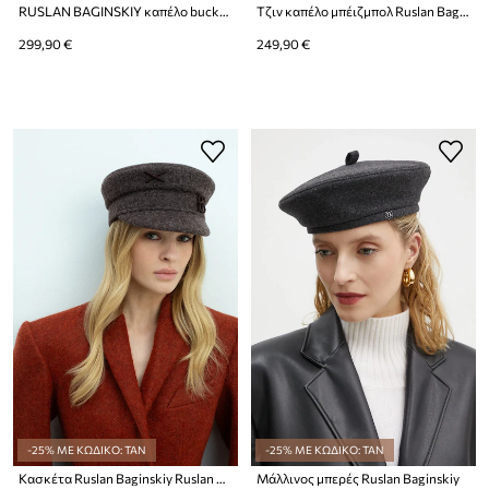
RUSLAN BAGINSKIY καπέλο bucket γυναικείο πλεγμένο
Τζιν καπέλο μπέιζμπολ Ruslan Baginskiy
299,90 €
249,90 €
-25% ΜΕ ΚΩΔΙΚΟ: TAN
-25% ΜΕ ΚΩΔΙΚΟ: TAN
Κασκέτα Ruslan Baginskiy Ruslan Baginskiy Logo-embellished Baker Boy Cap
Μάλλινος μπερές Ruslan Baginskiy