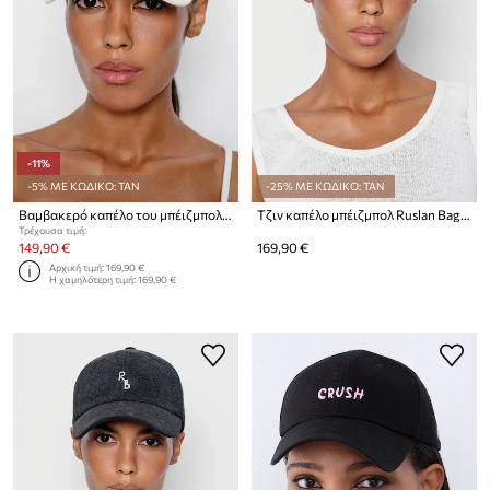
-11%
-5% ΜΕ ΚΩΔΙΚΟ: TAN
-25% ΜΕ ΚΩΔΙΚΟ: TAN
Βαμβακερό καπέλο του μπέιζμπολ Ruslan Baginskiy Baseball Cap
Τζιν καπέλο μπέιζμπολ Ruslan Baginskiy Baseball Cap
Τρέχουσα τιμή:
149,90 €
169,90 €
Αρχική τιμή:
169,90 €
Η χαμηλότερη τιμή:
169,90 €