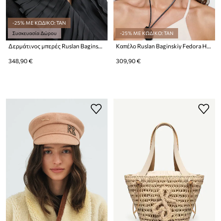
-25% ΜΕ ΚΩΔΙΚΟ: TAN
Συσκευασία Δώρου
-25% ΜΕ ΚΩΔΙΚΟ: TAN
Δερμάτινος μπερές Ruslan Baginskiy
Καπέλο Ruslan Baginskiy Fedora Hat
348,90 €
309,90 €