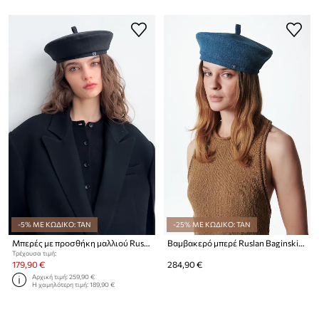
-5% ΜΕ ΚΩΔΙΚΟ: TAN
-25% ΜΕ ΚΩΔΙΚΟ: TAN
Μπερές με προσθήκη μαλλιού Ruslan Baginskiy Gambler Hat
Βαμβακερό μπερέ Ruslan Baginskiy Fedora Hat
Τρέχουσα τιμή:
179,90 €
284,90 €
Αρχική τιμή:
259,90 €
Η χαμηλότερη τιμή:
189,90 €