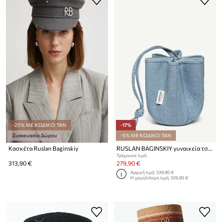
-25% ΜΕ ΚΩΔΙΚΟ: TAN
-17%
Συσκευασία Δώρου
-5% ΜΕ ΚΩΔΙΚΟ: TAN
Κασκέτα Ruslan Baginskiy
RUSLAN BAGINSKIY γυναικεία τσάντα πουγκί ντένιμ Ruslan Baginskiy Denim HatBag
Τρέχουσα τιμή:
313,90 €
279,90 €
Αρχική τιμή:
339,90 €
Η χαμηλότερη τιμή:
339,90 €