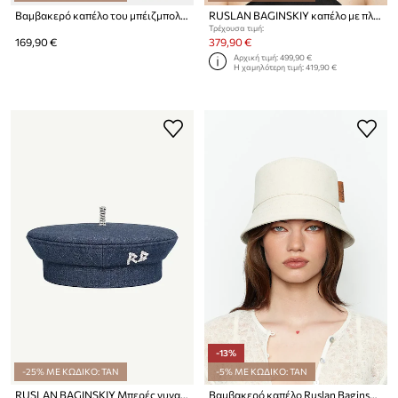
Βαμβακερό καπέλο του μπέιζμπολ Ruslan Baginskiy
RUSLAN BAGINSKIY καπέλο με πλατύ γείσο γυναικείο πλεγμένο Foldable Hat
Τρέχουσα τιμή:
169,90 €
379,90 €
Αρχική τιμή:
499,90 €
Η χαμηλότερη τιμή:
419,90 €
-13%
-25% ΜΕ ΚΩΔΙΚΟ: TAN
-5% ΜΕ ΚΩΔΙΚΟ: TAN
RUSLAN BAGINSKIY Μπερές γυναικείος ντένιμ
Βαμβακερό καπέλο Ruslan Baginskiy Ruslan Baginskiy Logo Patch Bucket Hat