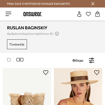
FINAL SALE % ΕΚΠΤΩΣΗ ΣΕ ΧΙΛΙΑΔΕΣ ΕΙΔΗ [ΔΕΙΤΕ]
Εξοικονομήστε με το Answear Club
RUSLAN BAGINSKIY
Αριθμός επιλεγμένων προϊόντων: 82
γυναικεία
Φίλτρο