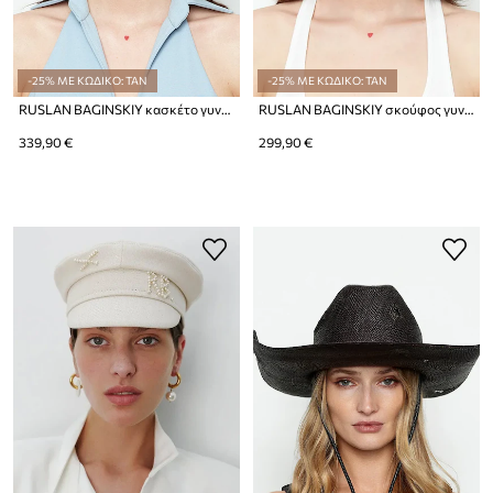
-25% ΜΕ ΚΩΔΙΚΟ: TAN
-25% ΜΕ ΚΩΔΙΚΟ: TAN
RUSLAN BAGINSKIY κασκέτο γυναικείο ντένιμ Denim Baker Boy Cap
RUSLAN BAGINSKIY σκούφος γυναικείος ντένιμ Distressed Denim Baker Boy Cap
339,90 €
299,90 €