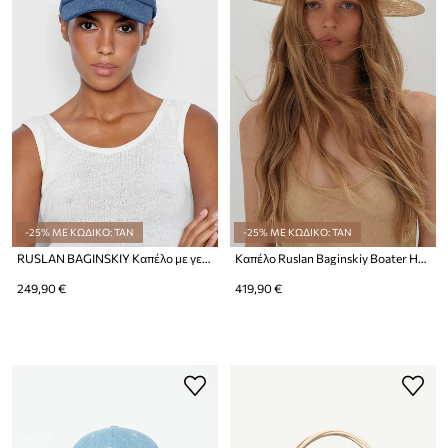
-25% ΜΕ ΚΩΔΙΚΟ: TAN
-25% ΜΕ ΚΩΔΙΚΟ: TAN
RUSLAN BAGINSKIY Καπέλο με γείσο γυναικείο ντένιμ Baseball Cap
Καπέλο Ruslan Baginskiy Boater Hat
249,90 €
419,90 €